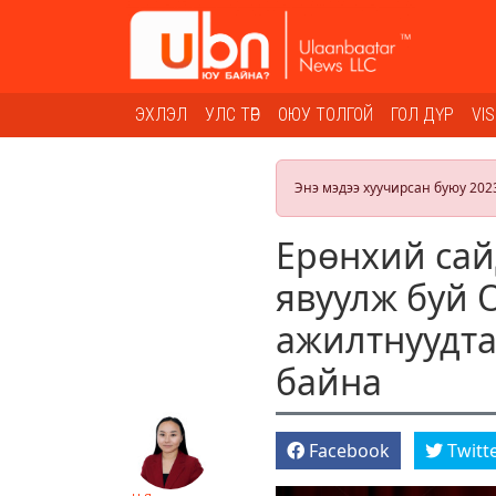
ЭХЛЭЛ
УЛС ТӨР
ОЮУ ТОЛГОЙ
ГОЛ ДҮР
VI
Энэ мэдээ хуучирсан буюу 202
Ерөнхий сай
явуулж буй 
ажилтнуудта
байна
Facebook
Twitt