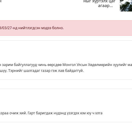
н
ныг хүртэлх цаг
агаарын
ль
урьдчилсан
төлөв
3/03/27-нд нийтлэгдсэн мэдээ болно.
н зарим байгуллагууд чинь өөрсдөө Монгол Улсын Хөдөлмөрийн хуулийг м
 шүү. Тэрнийг шалгадаг газар гэж лав байдаггүй.
азраа очиж хий. Гарт баригдаж нүдэнд үзэгдэх юм юу ч хлга