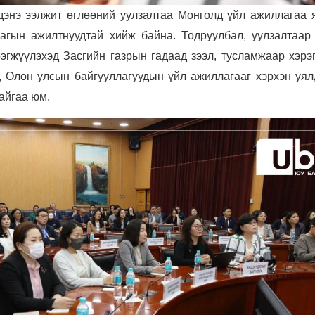
энэ ээлжит өглөөний уулзалтаа Монголд үйл ажиллагаа 
агын ажилтнуудтай хийж байна. Тодруулбал, уулзалтаар 
рэгжүүлэхэд Засгийн газрын гадаад зээл, тусламжаар хэрэ
, Олон улсын байгууллагуудын үйл ажиллагааг хэрхэн уял
айгаа юм.