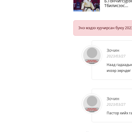
Б.Гончигсүрэ
Тбилисээс
мөнгөн меда
хүртлээ
Энэ мэдээ хуучирсан буюу 202
Зочин
2023/03/27
Наад гадаады
ихээр зөрчдөг
Зочин
2023/03/27
Пастор хийх г