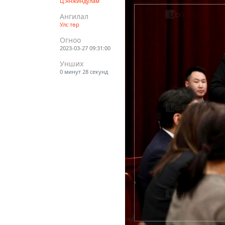
Ц.Янжиндулам
Ангилал
Улс төр
Огноо
2023-03-27 09:31:00
Унших
0 минут 28 секунд