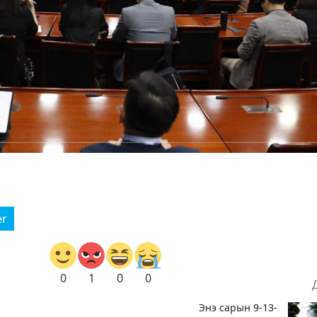
er
0
1
0
0
Энэ сарын 9-13-