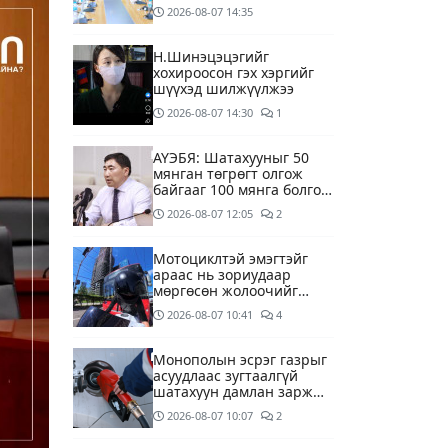
ууд хязгаарлалтгүйгээр
2026-08-07
14:35
шатахуун олгох
боломжоор хангана
Н.Шинэцэцэгийг
хохироосон гэх хэргийг
шүүхэд шилжүүлжээ
2026-08-07
14:30
1
АҮЭБЯ: Шатахууныг 50
мянган төгрөгт олгож
байгааг 100 мянга болгож
нэмэгдүүлэхээр ажиллаж
2026-08-07
12:05
2
байна
Мотоциклтэй эмэгтэйг
араас нь зориудаар
мөргөсөн жолоочийг
ажлаас нь чөлөөлжээ
2026-08-07
10:41
4
Монополын эсрэг газрыг
асуудлаас зугтаалгүй
шатахуун дамлан зарж
буй асуудалд хяналт
2026-08-07
10:07
2
тавихыг үүрэгдэв