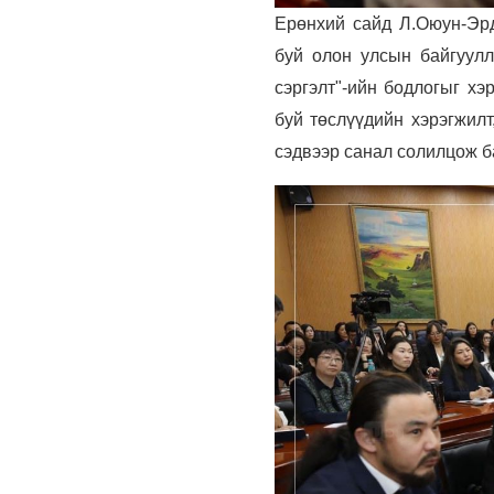
Ерөнхий сайд Л.Оюун-Эрд
буй олон улсын байгуулл
сэргэлт"-ийн бодлогыг хэ
буй төслүүдийн хэрэгжилт
сэдвээр санал солилцож б