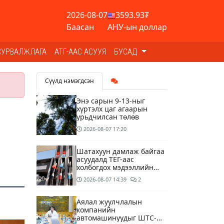
2026-08-07
3593.93₮
Баасан
АНУ-ын доллар
СУРВАЛЖЛАГА
АТГ-ААС АСУУЯ
БУСАД
Сүүлд нэмэгдсэн
Энэ сарын 9-13-ныг
хүртэлх цаг агаарын
урьдчилсан төлөв
2026-08-07
17:20
Шатахуун дамлаж байгаа
асуудалд ТЕГ-аас
холбогдох мэдээллийн
дагуу шалгалтын
2026-08-07
14:39
2
ажиллагааг эрчимжүүлж
байна
Аялал жуулчлалын
компанийн
автомашинуудыг ШТС-