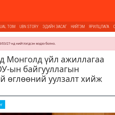
SUAL TOIM
UBN STORY
ЭДИЙН ЗАСАГ
НИЙГЭМ
ЯРИЛЦЛАГА
3/03/27-нд нийтлэгдсэн мэдээ болно.
д Монголд үйл ажиллагаа
ОУ-ын байгууллагын
й өглөөний уулзалт хийж
er