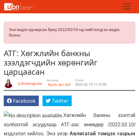
Энэ мэдээ хуучирсан буюу 2022/02/10-нд нийтлэгдсэн мэдээ
болно.
АТГ: Хөгжлийн банкны
зээлдэгчдийн хөрөнгийг
царцаасан
Ангилал
Огноо
Ц.Янжиндулам
Хууль эрх зүй
2022-02-10 11:15:00
Facebook
Twitter
Хөгжлийн банкны зээлтэй
холбоотой асуудлаар АТГ-аас өнөөдөр /2022.02.10/
мэдээлэл хийлээ. Энэ үеэр
Авлигатай тэмцэх газрын