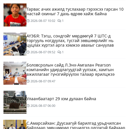
Тарвас ачих ажилд туслахаар гэрээсээ гарсан 10
настай охиныг 7 дахь өдрөө хайж байна
2026-08-07
10:02
1
АҮЭБЯ: Тэгш, сондгойг мөрдөөгүй 7 ШТС-д
торгууль ногдуулах, тусгай зөвшөөрлийг нь
цуцлах хүртэл арга хэмжээ авахыг сануулав
2026-08-07
09:52
1
Боловсролын сайд Л.Энх-Амгалан Pearson
компанийн удирдлагуудтай уулзаж, хамтын
ажиллагааг гүнзгийрүүлэх талаар ярилцжээ
2026-08-07
09:47
Улаанбаатарт 29 хэм дулаан байна
2026-08-07
06:00
С.Амарсайхан: Дуусаагүй барилгад урьдчилсан
байдлаар зөвшөөрөл гэрчилгээ олгохгүй байхаар