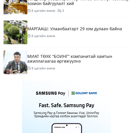
зохион байгуулалт хий
8 цагийн өмнө
3
МАРГААШ: Улаанбаатарт 29 хэм дулаан байна
8 цагийн өмнө
МИАТ ТӨХК “БОИНГ“ компанитай хамтын
ажиллагаагаа өргөжүүлнэ
8 цагийн өмнө
Б.Дашпүрэв: Орон нутгийн иргэд намрын ургац
хураалт, хадлантай холбоотой ШТС-уудаар
зөөврийн саваар автобензин авч болно
9 цагийн өмнө
1
Дуучин A Cool буюу Б.Анхбаяр Төв цэнгэлдэх
хүрээлэнгийн Үйл ажиллагаа, олон нийтийн
тоглолт хариуцсан захирлаар томилогджээ
11 цагийн өмнө
8