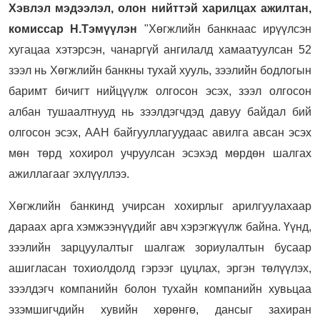
Хэвлэл мэдээлэл, олон нийттэй харилцах ажилтан,
комиссар Н.Тэмүүлэн
"Хөгжлийн банкнаас ирүүлсэн
хугацаа хэтэрсэн, чанаргүй ангилалд хамаатуулсан 52
зээл нь Хөгжлийн банкны тухай хууль, зээлийн бодлогын
баримт бичигт нийцүүлж олгосон эсэх, зээл олгосон
албан тушаалтнууд нь зээлдэгчдэд давуу байдал бий
олгосон эсэх, ААН байгууллагуудаас авилга авсан эсэх
мөн төрд хохирол учруулсан эсэхэд мөрдөн шалгах
ажиллагааг эхлүүллээ.
Хөгжлийн банкинд учирсан хохирлыг арилгуулахаар
дараах арга хэмжээнүүдийг авч хэрэгжүүлж байна. Үүнд,
зээлийн зарцуулалтыг шалгаж зориулалтын бусаар
ашигласан тохиолдолд гэрээг цуцлах, эргэн төлүүлэх,
зээлдэгч компанийн болон тухайн компанийн хувьцаа
эзэмшигчдийн хувийн хөрөнгө, дансыг захиран