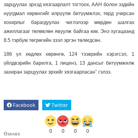
зарцуулах эрхэд хязгаарлалт тогтоох, ААН болон эздийн
нуугдмал хөрөнгийг илрүүлж битүүмжлэх, төрд учирсан
хохирлыг барагдуулах чиглэлээр мөрдөн шалгах
ажиллагааг төлөвлөн явуулж байгаа юм. Энэ хугацаанд
8.5 тэрбум төгрөгийн зээл эргэн төлөгдсөн.
186 үл хөдлөх хөрөнгө, 124 тээврийн хэрэгсэл, 1
үйлдвэрийн барилга, 1 лиценз, 13 дансыг битүүмжилж
захиран зарцуулах эрхийг хязгаарласан" гэлээ.
Facebook
Twitter
0
0
0
0
Өмнөх