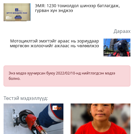
ЭМЯ: 1230 тохиолдол шинээр батлагдаж,
гурван хүн энджээ
Дараах
Мотоциклтэй эмэгтэйг араас нь зориудаар
мөргөсөн жолоочийг ажлаас нь чөлөөлжээ
Энэ мэдээ хуучирсан буюу 2022/02/10-нд нийтлэгдсэн мэдээ
болно.
Төстэй мэдээллүүд: