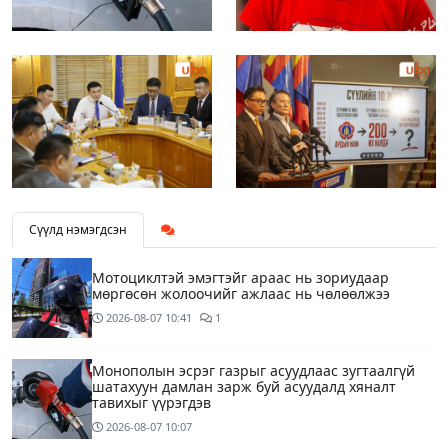
Сүүлд нэмэгдсэн
Мотоциклтэй эмэгтэйг араас нь зориудаар
мөргөсөн жолоочийг ажлаас нь чөлөөлжээ
2026-08-07
10:41
1
Монополын эсрэг газрыг асуудлаас зугтаалгүй
шатахуун дамлан зарж буй асуудалд хяналт
тавихыг үүрэгдэв
2026-08-07
10:07