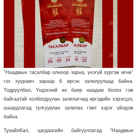
"Наадмын тасалбар олноор зарна, үнэгүй хүргэж өгнө"
гэх хуурамч зараар 6 иргэн залилуулаад байна.
Тодруулбал, Үндэсний их баяр наадам болох гэж
байгаатай холбогдуулан залилагчид иргэдийн хэрэгцээ,
шаардлагад тулгуурлан залилах гэмт хэрэг үйлдэж
байна.
Тухайлбал,
цагдаагийн байгууллагад “Наадмын