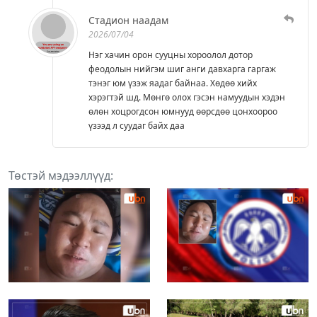
Стадион наадам
2026/07/04
Нэг хачин орон сууцны хороолол дотор
фeодолын нийгэм шиг анги давхарга гаргаж
тэнэг юм үзэж яадаг байнаа. Хөдөө хийх
хэрэгтэй шд. Мөнгө олох гэсэн намуудын хэдэн
өлөн хоцрогдсон юмнууд өөрсдөө цонхоороо
үзээд л суудаг байх даа
Төстэй мэдээллүүд: