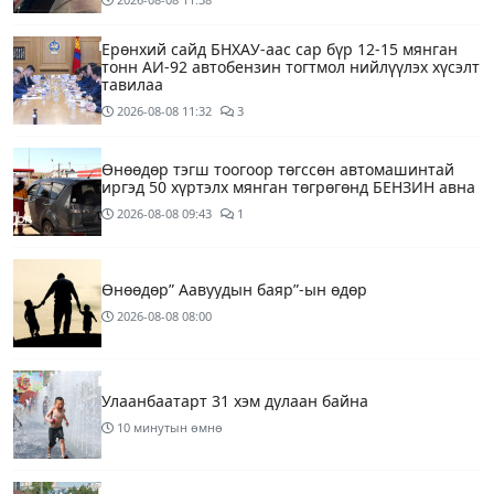
Ерөнхий сайд БНХАУ-аас сар бүр 12-15 мянган
тонн АИ-92 автобензин тогтмол нийлүүлэх хүсэлт
тавилаа
2026-08-08
11:32
3
Өнөөдөр тэгш тоогоор төгссөн автомашинтай
иргэд 50 хүртэлх мянган төгрөгөнд БЕНЗИН авна
2026-08-08
09:43
1
Өнөөдөр” Аавуудын баяр”-ын өдөр
2026-08-08
08:00
Улаанбаатарт 31 хэм дулаан байна
10 минутын өмнө