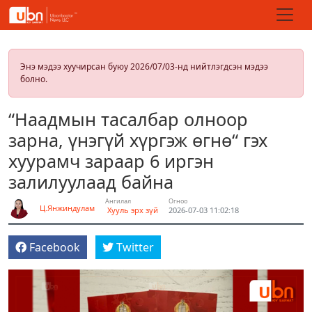
Энэ мэдээ хуучирсан буюу 2026/07/03-нд нийтлэгдсэн мэдээ
болно.
“Наадмын тасалбар олноор
зарна, үнэгүй хүргэж өгнө“ гэх
хуурамч зараар 6 иргэн
залилуулаад байна
Ангилал
Огноо
Ц.Янжиндулам
Хууль эрх зүй
2026-07-03 11:02:18
Facebook
Twitter