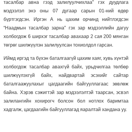
тасалбар авна гээд залилуулчихлаа” гэх дуудлага
мэдээлэл энэ оны 07 дугаар сарын 01-ний өдөр
бүртгэгдсэн. Иргэн А нь цахим орчинд нийтлэгдсэн
“Наадмын тасалбар зарна” гэх зар мэдээллийн дагуу
холбогдож 6 ширхэг тасалбар авахаар 2 сая 200 мянган
төгрөг шилжүүлэн залилуулсан тохиолдол гарсан.
Иймд иргэд та бүхэн баталгаагүй цахим хаяг, хувь хүнтэй
холбогдож тасалбар авахгүй байх, урьдчилгаа төлбөр
шилжүүлэхгүй байх, найдвартай эсэхийг сайтар
баталгаажуулахыг цагдаагийн байгууллагаас зөвлөж
байна. Хэрэв сэжигтэй зар мэдээлэлтэй таарсан, эсвэл
залилангийн хохирогч болсон бол нотлох баримтаа
хадгалж, цагдаагийн байгууллагад яаралтай хандана уу.