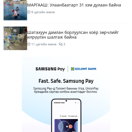
МАРГААШ: Улаанбаатарт 31 хэм дулаан байна
9 цагийн өмнө
Шатахуун дамлан борлуулсан хоёр зөрчлийг
илрүүлэн шалгаж байна
11 цагийн өмнө
3
Энэ сарын 9-13-ныг хүртэлх цаг агаарын
урьдчилсан төлөв
13 цагийн өмнө
Шатахуун дамлаж байгаа асуудалд ТЕГ-аас
холбогдох мэдээллийн дагуу шалгалтын
ажиллагааг эрчимжүүлж байна
16 цагийн өмнө
8
Аялал жуулчлалын компанийн автомашинуудыг
ШТС-ууд хязгаарлалтгүйгээр шатахуун олгох
боломжоор хангана