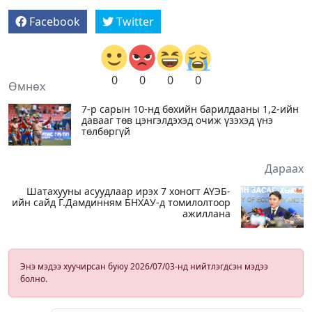
Facebook
Twitter
0
0
0
0
Өмнөх
7-р сарын 10-нд бөхийн барилдааны 1,2-ийн
давааг төв цэнгэлдэхэд очиж үзэхэд үнэ
төлбөргүй
Дараах
Шатахууны асуудлаар ирэх 7 хоногт АҮЭБ-
ийн сайд Г.Дамдинням БНХАУ-д томилолтоор
ажиллана
Энэ мэдээ хуучирсан буюу 2026/07/03-нд нийтлэгдсэн мэдээ
болно.