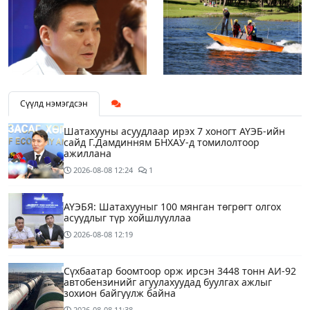
Сүүлд нэмэгдсэн
Шатахууны асуудлаар ирэх 7 хоногт АҮЭБ-ийн
сайд Г.Дамдинням БНХАУ-д томилолтоор
ажиллана
2026-08-08
12:24
1
АҮЭБЯ: Шатахууныг 100 мянган төгрөгт олгох
асуудлыг түр хойшлууллаа
2026-08-08
12:19
Сүхбаатар боомтоор орж ирсэн 3448 тонн АИ-92
автобензинийг агуулахуудад буулгах ажлыг
зохион байгуулж байна
2026-08-08
11:38