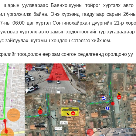
ан шарын уулзвараас Баянхошууны тойрог хүртэлх авто
ил үргэлжилж байна. Энэ хүрээнд тавдугаар сарын 26-ны
7-ны 06:00 цаг хүртэл Сонгинохайрхан дүүргийн 21-р хор
улзвар хүртэлх авто замын хөдөлгөөнийг түр хугацаагаар 
ус зайлуулах шугамын хөндлөн сэтэлгээ хийх юм.
жрэлийг тооцоолон өөр зам сонгон хөдөлгөөнд оролцоно уу.