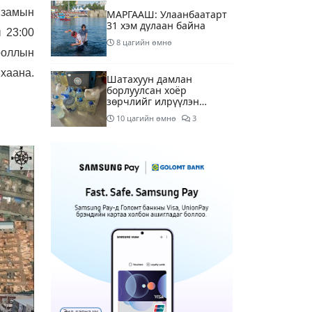
 замын
МАРГААШ: Улаанбаатарт
31 хэм дулаан байна
 23:00
8 цагийн өмнө
ооллын
хаана.
Шатахуун дамлан
борлуулсан хоёр
зөрчлийг илрүүлэн
шалгаж байна
10 цагийн өмнө
3
Энэ сарын 9-13-ныг
хүртэлх цаг агаарын
урьдчилсан төлөв
12 цагийн өмнө
Шатахуун дамлаж байгаа
асуудалд ТЕГ-аас
холбогдох мэдээллийн
дагуу шалгалтын
14 цагийн өмнө
7
ажиллагааг эрчимжүүлж
байна
Аялал жуулчлалын
компанийн