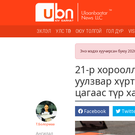
ЭХЛЭЛ
УЛС ТӨР
ОЮУ ТОЛГОЙ
ГОЛ ДҮР
VI
Энэ мэдээ хуучирсан буюу 202
21-р хороол
уулзвар хүр
цагаас түр х
Facebook
Twitt
Т.Болормаа
Ангилал