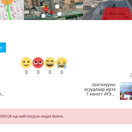
er
0
0
0
0
Шатахууны
асуудлаар ирэх
ий
7 хоногт АҮЭБ-
ийн сайд
Г.Дамдинням
БНХАУ-д
томилолтоор
6/05/26-нд нийтлэгдсэн мэдээ болно.
ажиллана