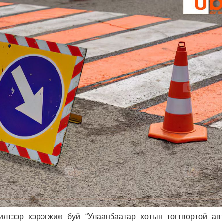
илтээр хэрэгжиж буй “Улаанбаатар хотын тогтвортой ав