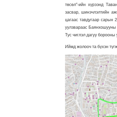
төсөл”-ийн хүрээнд Тав
засвар, шинэчлэлтийн аж
цагаас тавдугаар сарын 2
уулзвараас Баянхошууны у
Тус чиглэл дагуу борооны 
Иймд жолооч та бүхэн түг