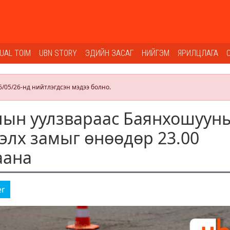
SUAL TOIM
UBN STORY
ЭДИЙН ЗАСАГ
НИЙГЭМ
ЯРИЛЦЛАГА
6/05/26-нд нийтлэгдсэн мэдээ болно.
лын уулзвараас Баянхошуун
тэлх замыг өнөөдөр 23.00
аана
er