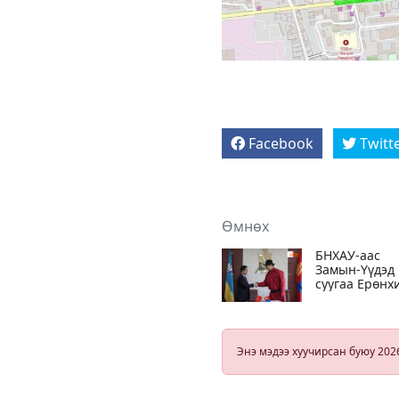
Facebook
Twitt
Өмнөх
БНХАУ-аас
Замын-Үүдэд
суугаа Ерөнх
консул Кэ
Юушен
Дундговь
аймагт
Энэ мэдээ хуучирсан буюу 202
ажиллалаа