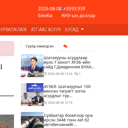
2026-08-08
3593.93₮
Бямба
АНУ-ын доллар
СУРВАЛЖЛАГА
АТГ-ААС АСУУЯ
БУСАД
Сүүлд нэмэгдсэн
Шатахууны асуудлаар
ирэх 7 хоногт АҮЭБ-ийн
ы
сайд Г.Дамдинням БНХАУ-
д томилолтоор ажиллана
2026-08-08
12:24
1
АҮЭБЯ: Шатахууныг 100
мянган төгрөгт олгох
асуудлыг түр
хойшлууллаа
2026-08-08
12:19
Сүхбаатар боомтоор орж
ирсэн 3448 тонн АИ-92
автобензинийг