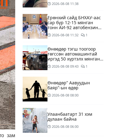
агуулахуудад буулгах
2026-08-08
11:38
ажлыг зохион байгуулж
байна
Ерөнхий сайд БНХАУ-аас
сар бүр 12-15 мянган
тонн АИ-92 автобензин
тогтмол нийлүүлэх хүсэлт
2026-08-08
11:32
1
тавилаа
Өнөөдөр тэгш тоогоор
төгссөн автомашинтай
иргэд 50 хүртэлх мянган
төгрөгөнд БЕНЗИН авна
2026-08-08
09:43
1
Өнөөдөр” Аавуудын
баяр”-ын өдөр
2026-08-08
08:00
Улаанбаатарт 31 хэм
дулаан байна
2026-08-08
06:00
то зам