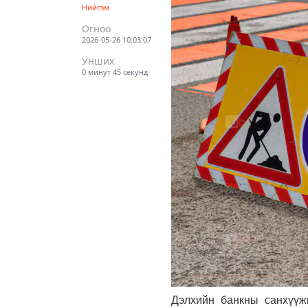
Нийгэм
Огноо
2026-05-26 10:03:07
Унших
0 минут 45 секунд
Дэлхийн банкны санхүүж