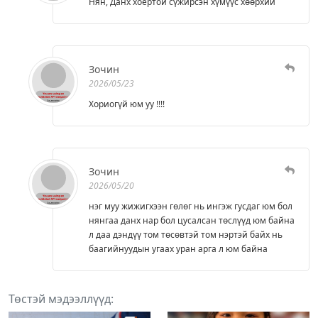
Нян, Данх хоёртой сүжирсэн хүмүүс хөөрхий
Зочин
2026/05/23
Хориогүй юм уу !!!!
Зочин
2026/05/20
нэг муу жижигхээн гөлөг нь ингэж гусдаг юм бол
нянгаа данх нар бол цусалсан төслүүд юм байна
л даа дэндүү том төсөвтэй том нэртэй байх нь
баагийнуудын угаах уран арга л юм байна
Төстэй мэдээллүүд: