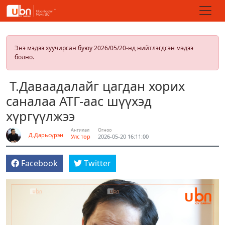
Энэ мэдээ хуучирсан буюу 2026/05/20-нд нийтлэгдсэн мэдээ
болно.
Т.Даваадалайг цагдан хорих
саналаа АТГ-аас шүүхэд
хүргүүлжээ
Ангилал
Огноо
Д.Дарьсүрэн
Улс төр
2026-05-20 16:11:00
Facebook
Twitter