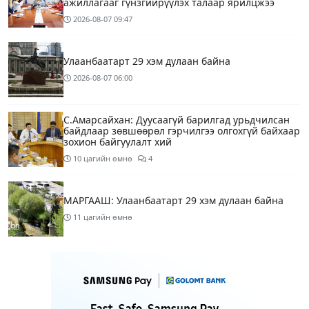
ажиллагааг гүнзгийрүүлэх талаар ярилцжээ
2026-08-07
09:47
Улаанбаатарт 29 хэм дулаан байна
2026-08-07
06:00
С.Амарсайхан: Дуусаагүй барилгад урьдчилсан
байдлаар зөвшөөрөл гэрчилгээ олгохгүй байхаар
зохион байгуулалт хий
10 цагийн өмнө
4
МАРГААШ: Улаанбаатарт 29 хэм дулаан байна
11 цагийн өмнө
МИАТ ТӨХК “БОИНГ“ компанитай хамтын
ажиллагаагаа өргөжүүлнэ
11 цагийн өмнө
1