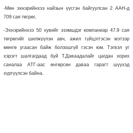
-Мөн эхнэрийнхээ найзын үүсгэн байгуулсан 2 ААН-д
709 сая төгрөг,
-Эхнэрийнхээ 50 хувийг эзэмшдэг компаниар 47.9 сая
төгрөгийг шилжүүлэн авч, ажил гүйцэтгэсэн мэтээр
мөнгө угаасан байж болзошгүй гэсэн юм. Тэгвэл уг
хэрэгт шалгагдаад буй Т.Даваадалайг
цагдан хорих
саналаа АТГ-аас өнгөрсөн даваа гарагт шүүхэд
хүргүүлсэн байна.