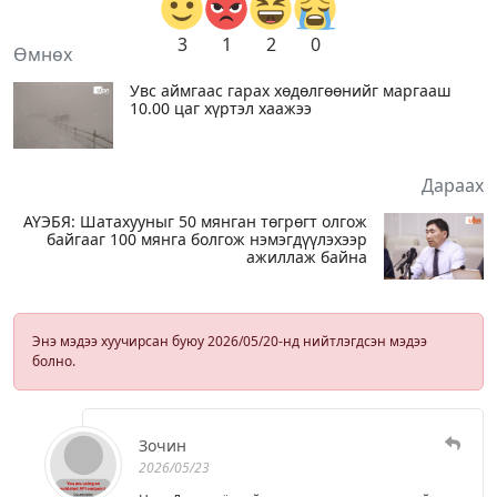
3
1
2
0
Өмнөх
Увс аймгаас гарах хөдөлгөөнийг маргааш
10.00 цаг хүртэл хаажээ
Дараах
АҮЭБЯ: Шатахууныг 50 мянган төгрөгт олгож
байгааг 100 мянга болгож нэмэгдүүлэхээр
ажиллаж байна
Энэ мэдээ хуучирсан буюу 2026/05/20-нд нийтлэгдсэн мэдээ
болно.
Зочин
2026/05/23