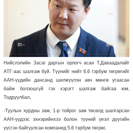
Нийслэлийн Засаг даргын орлогч асан Т.Даваадалайг
АТГ-аас шалгаж буй. Түүнийг
нийт 6.6 тэрбум төгрөгийг
ААН-үүдийн дансанд шилжүүлэн авч мөнгө угаасан
байж болзошгүй гэх хэрэгт шалгаж байгаа юм.
Тодруулбал,
-
Туулын хурдны зам, 1-р тойрог зам төсөлд шалгарсан
ААН-үүдээс эхнэрийнхээ болон түүний үеэл дүүгийн
үүсгэн байгуулсан компанид 5.6 тэрбум төгрөг,