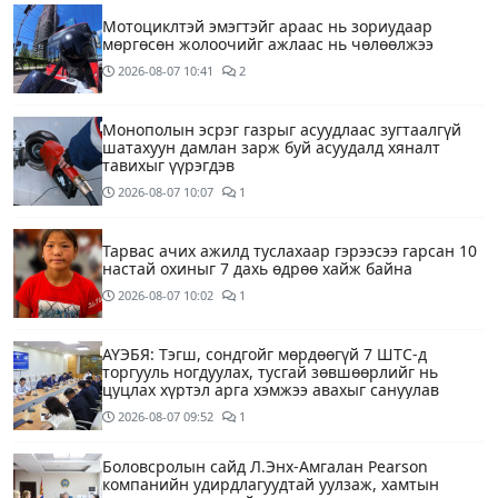
Мотоциклтэй эмэгтэйг араас нь зориудаар
мөргөсөн жолоочийг ажлаас нь чөлөөлжээ
2026-08-07
10:41
2
Монополын эсрэг газрыг асуудлаас зугтаалгүй
шатахуун дамлан зарж буй асуудалд хяналт
тавихыг үүрэгдэв
2026-08-07
10:07
1
Тарвас ачих ажилд туслахаар гэрээсээ гарсан 10
настай охиныг 7 дахь өдрөө хайж байна
2026-08-07
10:02
1
АҮЭБЯ: Тэгш, сондгойг мөрдөөгүй 7 ШТС-д
торгууль ногдуулах, тусгай зөвшөөрлийг нь
цуцлах хүртэл арга хэмжээ авахыг сануулав
2026-08-07
09:52
1
Боловсролын сайд Л.Энх-Амгалан Pearson
компанийн удирдлагуудтай уулзаж, хамтын