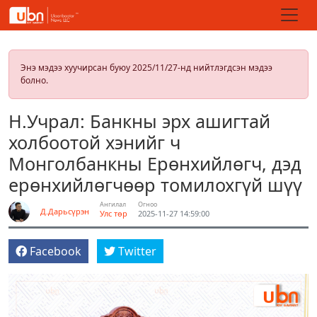
Энэ мэдээ хуучирсан буюу 2025/11/27-нд нийтлэгдсэн мэдээ
болно.
Н.Учрал: Банкны эрх ашигтай
холбоотой хэнийг ч
Монголбанкны Ерөнхийлөгч, дэд
ерөнхийлөгчөөр томилохгүй шүү
Ангилал
Огноо
Д.Дарьсүрэн
Улс төр
2025-11-27 14:59:00
Facebook
Twitter