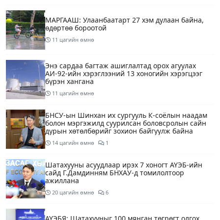
МАРГААШ: Улаанбаатарт 27 хэм дулаан байна,
өдөртөө бороотой
11 цагийн өмнө
Энэ сардаа багтаж ашиглалтад орох агуулах
АИ-92-ийн хэрэглээний 13 хоногийн хэрэгцээг
бүрэн хангана
11 цагийн өмнө
БНСУ-ын Шинхан их сургууль К-соёлын наадам
болон мэргэжилд суурилсан боловсролын сайн
дурын хөтөлбөрийг зохион байгуулж байна
14 цагийн өмнө
1
Шатахууны асуудлаар ирэх 7 хоногт АҮЭБ-ийн
сайд Г.Дамдинням БНХАУ-д томилолтоор
ажиллана
20 цагийн өмнө
6
АҮЭБЯ: Шатахууныг 100 мянган төгрөгт олгох