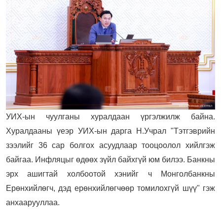
УИХ-ын чуулганы хуралдаан үргэлжилж байна.
Хуралдааны үеэр УИХ-ын дарга Н.Учрал "Тэтгэврийн
зээлийг 36 сар болгох асуудлаар тооцоолол хийлгэж
байгаа. Инфляцыг өдөөх зүйл байхгүй юм билээ. Банкны
эрх ашигтай холбоотой хэнийг ч Монголбанкны
Ерөнхийлөгч, дэд ерөнхийлөгчөөр томилохгүй шүү" гэж
анхаарууллаа.