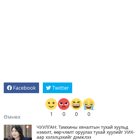
Facebook
Twitter
1
0
0
0
Өмнөх
ЧУУЛГАН: Тамхины хяналтын тухай хуульд
нэмэлт, өөрчлөлт оруулах тухай хуулийг УИХ-
аар хэлэлцэхийг дэмжлээ