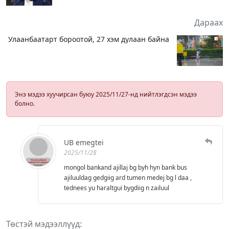
Дараах
Улаанбаатарт бороотой, 27 хэм дулаан байна
Энэ мэдээ хуучирсан буюу 2025/11/27-нд нийтлэгдсэн мэдээ
болно.
UB emegtei
2025/11/28
mongol bankand ajillaj bg byh hyn bank bus
ajiluuldag gedgiig ard tumen medej bg l daa ,
tednees yu haraltgui bygdiig n zailuul
Төстэй мэдээллүүд: