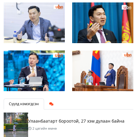
Сүүлд нэмэгдсэн
Улаанбаатарт бороотой, 27 хэм дулаан байна
2 цагийн өмнө