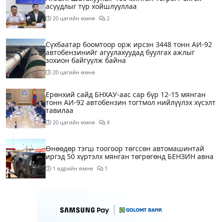
асуудлыг түр хойшлууллаа
20 цагийн өмнө
2
Сүхбаатар боомтоор орж ирсэн 3448 тонн АИ-92
автобензинийг агуулахуудад буулгах ажлыг
зохион байгуулж байна
20 цагийн өмнө
Ерөнхий сайд БНХАУ-аас сар бүр 12-15 мянган
тонн АИ-92 автобензин тогтмол нийлүүлэх хүсэлт
тавилаа
20 цагийн өмнө
4
Өнөөдөр тэгш тоогоор төгссөн автомашинтай
иргэд 50 хүртэлх мянган төгрөгөнд БЕНЗИН авна
1 өдрийн өмнө
1
Өнөөдөр” Аавуудын баяр”-ын өдөр
1 өдрийн өмнө