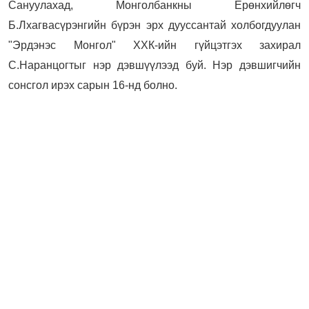
Сануулахад, Монголбанкны Ерөнхийлөгч
Б.Лхагвасүрэнгийн бүрэн эрх дууссантай холбогдуулан
"Эрдэнэс Монгол" ХХК-ийн гүйцэтгэх захирал
С.Наранцогтыг нэр дэвшүүлээд буй. Нэр дэвшигчийн
сонсгол ирэх сарын 16-нд болно.