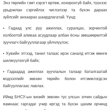
Энэ төрлийн гэмт хэрэгт өртөж, хохирохгүй байх, түүнээс
урьдчилан сэргийлэх чиглэлээр та бүхэн дараах
зүйлсийг анхаарах шаардлагатай. Үүнд:
• Гадаад улс руу ажиллах, суралцах, зорчихтой
холбоотой аливаа асуудлаар албан ёсны зөвшөөрөлтэй
зуучлагч байгууллагаар үйлчлүүлэх;
• Хувийн этгээд, танил талаас ирэх саналд итгэж мөнгө
шилжүүлэхгүй байх;
• Гадаадад ажиллах зуучлалын талаар баталгаатай
мэдээллийг зөвхөн төрийн болон итгэмжлэгдсэн
байгууллагаас лавлах.
Иймд БНСУ-ын визийг зөвхөн тус улсын элчин сайдын
яамнаас гаргадаг учир иргэд та бүхэн цахим орчинд