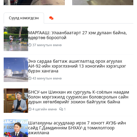
Сүүлд нэмэгдсэн
МАРГААШ: Улаанбаатарт 27 хэм дулаан байна,
өдөртөө бороотой
37 минутын өмнө
Энэ сардаа багтаж ашиглалтад орох агуулах
АИ-92-ийн хэрэглээний 13 хоногийн хэрэгцээг
бүрэн хангана
43 минутын өмнө
БНСУ-ын Шинхан их сургууль К-соёлын наадам
болон мэргэжилд суурилсан боловсролын сайн
дурын хөтөлбөрийг зохион байгуулж байна
4 цагийн өмнө
1
Шатахууны асуудлаар ирэх 7 хоногт АҮЭБ-ийн
сайд Г.Дамдинням БНХАУ-д томилолтоор
ажиллана