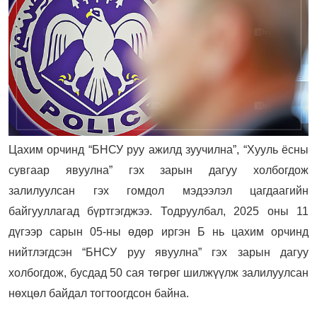
Цахим орчинд “БНСУ руу ажилд зуучилна”, “Хууль ёсны
сувгаар явуулна” гэх зарын дагуу холбогдож
залилуулсан гэх гомдол мэдээлэл цагдаагийн
байгууллагад бүртгэгджээ.
Тодруулбал, 2025 оны 11
дүгээр сарын 05-ны өдөр иргэн Б нь цахим орчинд
нийтлэгдсэн “БНСУ руу явуулна” гэх зарын дагуу
холбогдож, бусдад 50 сая төгрөг шилжүүлж залилуулсан
нөхцөл байдал тогтоогдсон байна.