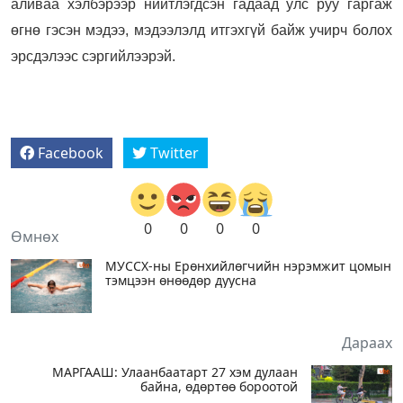
аливаа хэлбэрээр нийтлэгдсэн гадаад улс руу гаргаж
өгнө гэсэн мэдээ, мэдээлэлд итгэхгүй байж учирч болох
эрсдэлээс сэргийлээрэй.
Facebook
Twitter
0
0
0
0
Өмнөх
МУССХ-ны Ерөнхийлөгчийн нэрэмжит цомын
тэмцээн өнөөдөр дуусна
Дараах
МАРГААШ: Улаанбаатарт 27 хэм дулаан
байна, өдөртөө бороотой