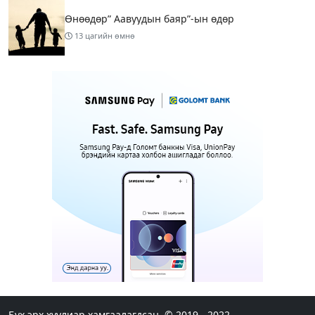
Өнөөдөр” Аавуудын баяр”-ын өдөр
13 цагийн өмнө
Улаанбаатарт 31 хэм дулаан байна
15 цагийн өмнө
МАРГААШ: Улаанбаатарт 31 хэм дулаан байна
1 өдрийн өмнө
Шатахуун дамлан борлуулсан хоёр зөрчлийг
илрүүлэн шалгаж байна
1 өдрийн өмнө
3
Энэ сарын 9-13-ныг хүртэлх цаг агаарын
урьдчилсан төлөв
Бүх эрх хуулиар хамгаалагдсан. © 2019 - 2022