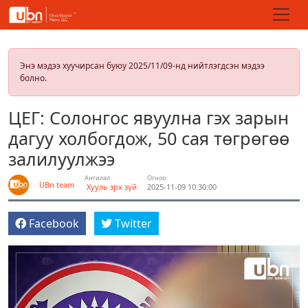
Энэ мэдээ хуучирсан буюу 2025/11/09-нд нийтлэгдсэн мэдээ
болно.
ЦЕГ: Солонгос явуулна гэх зарын
дагуу холбогдож, 50 сая төгрөгөө
залилуулжээ
Ангилал
Огноо
UBn team
Хууль эрх зүй
2025-11-09 10:30:00
Facebook
Twitter