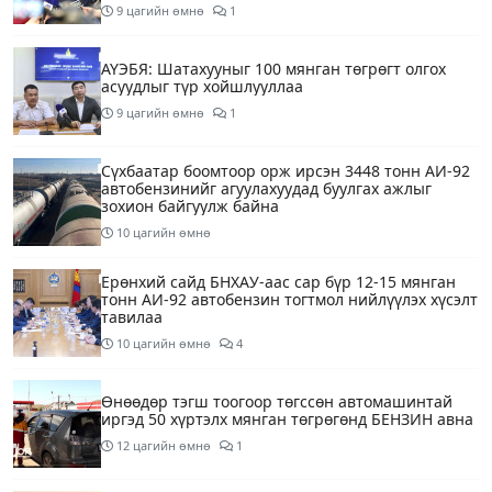
9 цагийн өмнө
1
АҮЭБЯ: Шатахууныг 100 мянган төгрөгт олгох
асуудлыг түр хойшлууллаа
9 цагийн өмнө
1
Сүхбаатар боомтоор орж ирсэн 3448 тонн АИ-92
автобензинийг агуулахуудад буулгах ажлыг
зохион байгуулж байна
10 цагийн өмнө
Ерөнхий сайд БНХАУ-аас сар бүр 12-15 мянган
тонн АИ-92 автобензин тогтмол нийлүүлэх хүсэлт
тавилаа
10 цагийн өмнө
4
Өнөөдөр тэгш тоогоор төгссөн автомашинтай
иргэд 50 хүртэлх мянган төгрөгөнд БЕНЗИН авна
12 цагийн өмнө
1