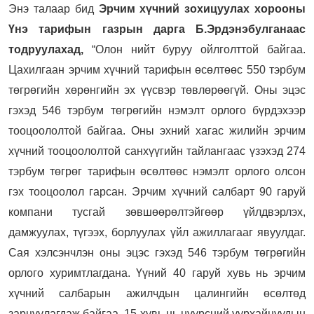
Энэ талаар бид
Эрчим хүчний зохицуулах хорооны
Үнэ тарифын газрын дарга Б.Эрдэнэбулганаас
тодруулахад,
“Олон нийт буруу ойлголттой байгаа.
Цахилгаан эрчим хүчний тарифын өсөлтөөс 550 тэрбум
төгрөгийн хөрөнгийн эх үүсвэр төвлөрөөгүй. Оны эцэс
гэхэд 546 тэрбум төгрөгийн нэмэлт орлого бүрдэхээр
тооцоололтой байгаа. Оны эхний хагас жилийн эрчим
хүчний тооцоололтой санхүүгийн тайлангаас үзэхэд 274
тэрбум төгрөг тарифын өсөлтөөс нэмэлт орлого олсон
гэх тооцоолол гарсан. Эрчим хүчний салбарт 90 гаруй
компани тусгай зөвшөөрөлтэйгөөр үйлдвэрлэх,
дамжуулах, түгээх, борлуулах үйл ажиллагааг явуулдаг.
Сая хэлсэнчлэн оны эцэс гэхэд 546 тэрбум төгрөгийн
орлого хуримтлагдана. Үүний 40 гаруй хувь нь эрчим
хүчний салбарын ажилчдын цалингийн өсөлтөд
зарцуулагдаж байгаа. 15 хувь нь нүүрсний уурхайнуудын