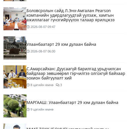
Боловсролын сайд Л.Энх-Амгалан Pearson
компанийн удирдлагуудтай уулзаж, хамтын
ажиллагааг гүнзгийрүүлэх талаар ярилцжээ
2026-08-07
09:47
Улаанбаатарт 29 хэм дулаан байна
2026-08-07
06:00
С.Амарсайхан: Дуусаагүй барилгад урьдчилсан
байдлаар зөвшөөрөл гэрчилгээ олгохгүй байхаар
зохион байгуулалт хий
8 цагийн өмнө
3
МАРГААШ: Улаанбаатарт 29 хэм дулаан байна
9 цагийн өмнө