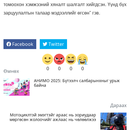
томоохон хэмжээний хяналт шалгалт хийгдсэн. Үүнд бүх
зарцуулалтын талаар мэдээллийг өгсөн" гэв.
Facebook
Twitter
0
0
0
0
Өмнөх
АНИМО 2025: Бүтээлч салбарынхныг урьж
байна
Дараах
Мотоциклтэй эмэгтэйг араас нь зориудаар
мөргөсөн жолоочийг ажлаас нь чөлөөлжээ