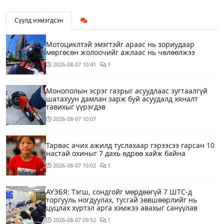
Сүүлд нэмэгдсэн
Мотоциклтэй эмэгтэйг араас нь зориудаар
мөргөсөн жолоочийг ажлаас нь чөлөөлжээ
2026-08-07
10:41
1
Монополын эсрэг газрыг асуудлаас зугтаалгүй
шатахуун дамлан зарж буй асуудалд хяналт
тавихыг үүрэгдэв
2026-08-07
10:07
Тарвас ачих ажилд туслахаар гэрээсээ гарсан 10
настай охиныг 7 дахь өдрөө хайж байна
2026-08-07
10:02
1
АҮЭБЯ: Тэгш, сондгойг мөрдөөгүй 7 ШТС-д
торгууль ногдуулах, тусгай зөвшөөрлийг нь
цуцлах хүртэл арга хэмжээ авахыг сануулав
2026-08-07
09:52
1