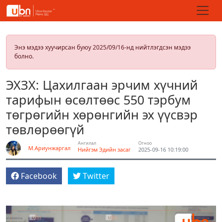
Энэ мэдээ хуучирсан буюу 2025/09/16-нд нийтлэгдсэн мэдээ
болно.
ЭХЗХ: Цахилгаан эрчим хүчний
тарифын өсөлтөөс 550 тэрбум
төгрөгийн хөрөнгийн эх үүсвэр
төвлөрөөгүй
Ангилал
Огноо
М.Ариунжаргал
Нийгэм
Эдийн засаг
2025-09-16 10:19:00
Facebook
Twitter