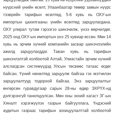
нүүрсний үнийн өсөлт, Улаанбаатар төмөр замын нүүрс
тээврийн тарифын өсөлтөд, 5-6 хувь нь ОХУ-ын
импортын цахилгааны үнийн өсөлтөд зарцуулагдана.
ОХУ улирал тутам гэрээгээ шинэчилж, үнээ өөрчилдөг.
2025 онд ОХУ-ын импортын үнэ 25 хувиар өссөн. Мөн 14
хувь нь эрчим хүчний компанийн засвар шинэчлэлийн
ажилд зарцуулагддаг. Таван хувь нь тарифын
шинэчлэлтэй холбоотой Алтай, Улиастайн эрчим хүчний
алслагдсан системүүдэд Улсын төсвөөс татаас өгдөг
байсан. Үүний нөхөлтөд зарцуулж байгаа гэх мэтчилэн
зарцуулалтууд тодорхой байгаа. Энэ зарцуулалтыг
өнгөрсөн гуравдугаар сарын 28-ны өдөр ЭХРҮХ-нд
дэлгэрэнгүй танилцуулсан. Мөн оны эхний хагаст ЗГ-ын
Хяналт хэрэгжүүлэх газрын байгууллага, Үндэсний
аудитын газраас тарифын зохицуулалттай холбоотой