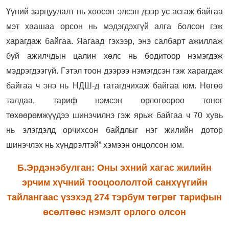
Үүний зарцуулалт нь хоосон элсэн дээр ус асгаж байгаа
мэт хаашаа орсон нь мэдэгдэхгүй алга болсон гэж
харагдаж байгаа. Яагаад гэхээр, энэ салбарт ажиллаж
буй ажилчдын цалин хөлс нь бодитоор нэмэгдэж
мэдрэгдээгүй. Гэтэл тоон дээрээ нэмэгдсэн гэж харагдаж
байгаа ч энэ нь НДШ-д татагдчихаж байгаа юм. Нөгөө
талдаа, тариф нэмсэн орлогоороо тоног
төхөөрөмжүүдээ шинэчилнэ гэж ярьж байгаа ч 70 хувь
нь элэгдэлд орчихсон байдлыг нэг жилийн дотор
шинэчлэх нь хүндрэлтэй” хэмээн онцолсон юм.
Б.Эрдэнэбулган: Оны эхний хагас жилийн
эрчим хүчний тооцоололтой санхүүгийн
тайлангаас үзэхэд 274 тэрбум төгрөг тарифын
өсөлтөөс нэмэлт орлого олсон