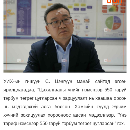
УИХ-ын гишүүн С. Цэнгүүн манай сайтад өгсөн
ярилцлагадаа, "Цахилгааны үнийг нэмснээр 550 гаруй
тэрбум төгрөг цугларсан ч зарцуулалт нь хаашаа орсон
нь мэдэгдэхгүй алга болсон. Хамгийн сүүлд Эрчим
хүчний зохицуулах хорооноос авсан мэдээллээр, “Үнэ
тариф нэмснээр 550 гаруй тэрбум төгрөг цугларсан” гэх.