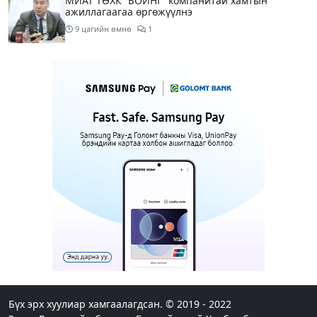
МИАТ ТӨХК “БОИНГ“ компанитай хамтын
ажиллагаагаа өргөжүүлнэ
9 цагийн өмнө
1
Б.Дашпүрэв: Орон нутгийн иргэд намрын ургац
хураалт, хадлантай холбоотой ШТС-уудаар
зөөврийн саваар автобензин авч болно
9 цагийн өмнө
1
Дуучин A Cool буюу Б.Анхбаяр Төв цэнгэлдэх
хүрээлэнгийн Үйл ажиллагаа, олон нийтийн
тоглолт хариуцсан захирлаар томилогджээ
12 цагийн өмнө
8
“Хотын дарга сонсож байна” 150150 тусгай
дугаарыг наймдугаар сарын 14-нөөс ажиллуулж
эхэлнэ
12 цагийн өмнө
“Супер бэлэгтэй 20 жил“ аяны хоёр өрөө байрны
эзэн: Охиныхоо төрсөн өдрөөр байртай болно
гэдэг хамгийн том аз завшаан
Бүх эрх хуулиар хамгаалагдсан. © 2019 - 2022