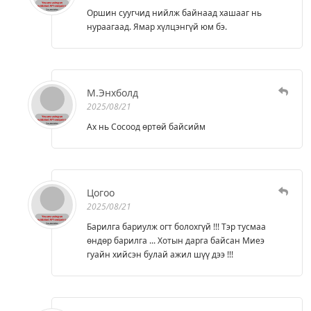
Оршин суугчид нийлж байнаад хашааг нь
нураагаад. Ямар хүлцэнгүй юм бэ.
М.Энхболд
2025/08/21
Ах нь Сосоод өртөй байсийм
Цогоо
2025/08/21
Барилга бариулж огт болохгүй !!! Тэр тусмаа
өндөр барилга ... Хотын дарга байсан Миеэ
гуайн хийсэн булай ажил шүү дээ !!!