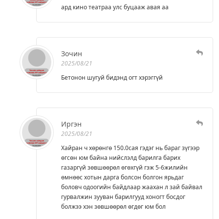
ард кино театраа улс буцааж авая аа
Зочин
2025/08/21
Бeтонон шугуй бидэнд огт хэрэггүй
Иргэн
2025/08/21
Хайран ч хөрөнгө 150.0сая гэдэг нь бараг зүгээр
өгсөн юм байна нийслэлд барилга барих
газаргүй зөвшөөрөл өгөхгүй гэж 5-6жилийн
өмнөөс хотын дарга болсон болгон ярьдаг
боловч одоогийн байдлаар жаахан л зай байвал
гурвалжин зууван барилгууд хоногт босдог
болжээ хэн зөвшөөрөл өгдөг юм бол