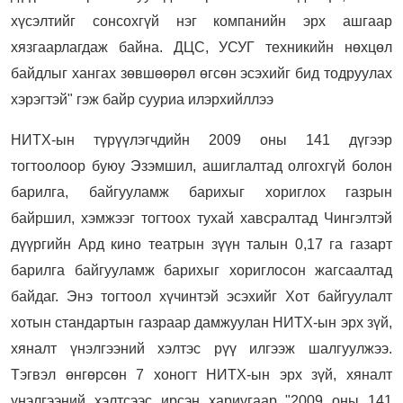
хүсэлтийг сонсохгүй нэг компанийн эрх ашгаар
хязгаарлагдаж байна. ДЦС, УСУГ техникийн нөхцөл
байдлыг хангах зөвшөөрөл өгсөн эсэхийг бид тодруулах
хэрэгтэй" гэж байр сууриа илэрхийллээ
НИТХ-ын түрүүлэгчдийн 2009 оны 141 дүгээр
тогтоолоор буюу Эзэмшил, ашиглалтад олгохгүй болон
барилга, байгууламж барихыг хориглох газрын
байршил, хэмжээг тогтоох тухай хавсралтад Чингэлтэй
дүүргийн Ард кино театрын зүүн талын 0,17 га газарт
барилга байгууламж барихыг хориглосон жагсаалтад
байдаг. Энэ тогтоол хүчинтэй эсэхийг Хот байгуулалт
хотын стандартын газраар дамжуулан НИТХ-ын эрх зүй,
хяналт үнэлгээний хэлтэс рүү илгээж шалгуулжээ.
Тэгвэл өнгөрсөн 7 хоногт НИТХ-ын эрх зүй, хяналт
үнэлгээний хэлтсээс ирсэн хариугаар "2009 оны 141