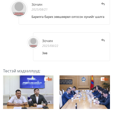
Зочин
2025/08/21
Барилга барих зөвшөөрөл олгосон хүнийг шалга
Зочин
2025/08/22
Зөв
Төстэй мэдээллүүд: