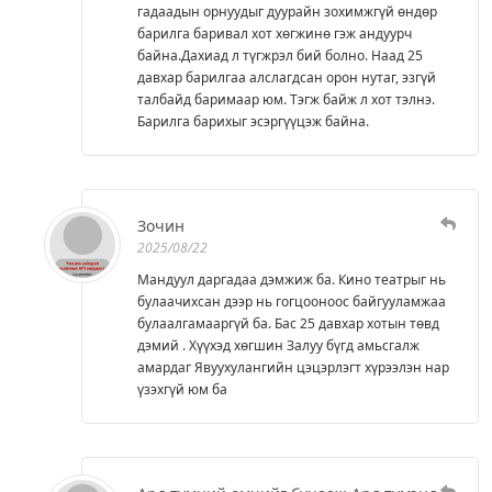
гадаадын орнуудыг дуурайн зохимжгүй өндөр
барилга баривал хот хөгжинө гэж андуурч
байна.Дахиад л түгжрэл бий болно. Наад 25
давхар барилгаа алслагдсан орон нутаг, эзгүй
талбайд баримаар юм. Тэгж байж л хот тэлнэ.
Барилга барихыг эсэргүүцэж байна.
Зочин
2025/08/22
Мандуул даргадаа дэмжиж ба. Кино театрыг нь
булаачихсан дээр нь гогцооноос байгууламжаа
булаалгамааргүй ба. Бас 25 давхар хотын төвд
дэмий . Хүүхэд хөгшин Залуу бүгд амьсгалж
амардаг Явуухулангийн цэцэрлэгт хүрээлэн нар
үзэхгүй юм ба