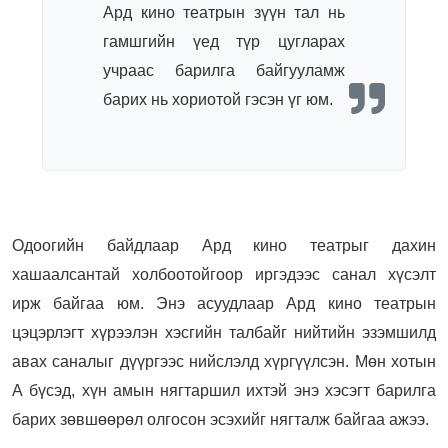
Ард кино театрын зүүн тал нь
гамшгийн үед түр цугларах
учраас барилга байгууламж
барих нь хориотой гэсэн үг юм.
Одоогийн байдлаар Ард кино театрыг дахин
хашаалсантай холбоотойгоор иргэдээс санал хүсэлт
ирж байгаа юм. Энэ асуудлаар Ард кино театрын
цэцэрлэгт хүрээлэн хэсгийн талбайг нийтийн эзэмшилд
авах саналыг дүүргээс нийслэлд хүргүүлсэн. Мөн хотын
А бүсэд, хүн амын нягтаршил ихтэй энэ хэсэгт барилга
барих зөвшөөрөл олгосон эсэхийг нягталж байгаа ажээ.