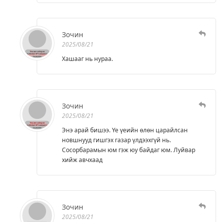
Зочин
2025/08/21
Хашааг нь нураа.
Зочин
2025/08/21
Энэ арай бишээ. Үе үеийн өлөн царайлсан
новшнууд гишгэх газар үлдээхгүй нь.
Сосорбарамын юм гэж юу байдаг юм. Луйвар
хийж авчхаад
Зочин
2025/08/21