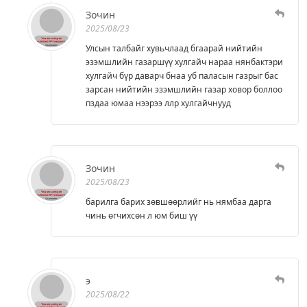
Зочин
2025/08/23
Улсын талбайг хувьчлаад бгаарай нийтийн
эзэмшлийн газаршүү хулгайч нараа нянбактэри
хулгайч бүр даварч бнаа уб паласын газрыг бас
зарсан нийтийн эзэмшлийн газар ховор боллоо
пздаа юмаа нээрээ ллр хулгайчнууд
Зочин
2025/08/23
барилга барих зөвшөөрлийг нь нямбаа дарга
чинь өгчихсөн л юм биш үү
э
2025/08/22