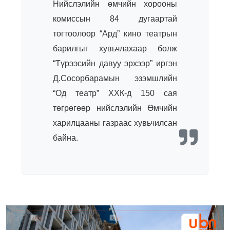
Нийслэлийн өмчийн хорооны
комиссын 84 дугаартай
тогтоолоор “Ард” кино театрын
барилгыг хувьчлахаар болж
“Түрээсийн давуу эрхээр” иргэн
Д.Сосорбарамын эзэмшлийн
“Од театр” ХХК-д 150 сая
төгрөгөөр нийслэлийн Өмчийн
харилцааны газраас хувьчилсан
байна.