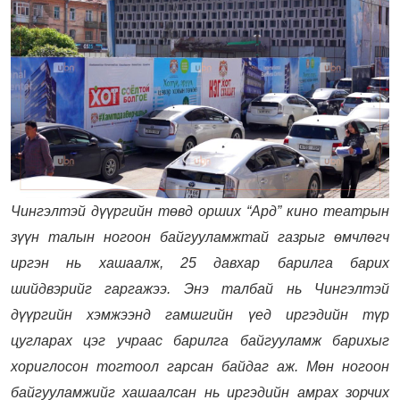
Чингэлтэй дүүргийн төвд орших “Ард” кино театрын
зүүн талын ногоон байгууламжтай газрыг өмчлөгч
иргэн нь хашаалж, 25 давхар барилга барих
шийдвэрийг гаргажээ. Энэ талбай нь Чингэлтэй
дүүргийн хэмжээнд гамшгийн үед иргэдийн түр
цугларах цэг учраас барилга байгууламж барихыг
хориглосон тогтоол гарсан байдаг аж. Мөн ногоон
байгууламжийг хашаалсан нь иргэдийн амрах зорчих