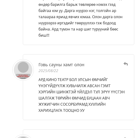
өндөр барилга барьж төвлөрөө нэмэх гээд
байгаа юм уу. Дарга нүүрээ нэг, толгойн ар
талаараа яриад явчих юмаа. Олон дарга олон
нүүрээрээ иргэдийг төөрүүллээ гэж бодоод
байна. Ард түмэн та нар шиг түрүүний бөөс
биш!!!
Говь сауны хамт олон
2025/08/22
АРД КИНО ТЕАТР БОЛ УЛСЫН ӨМЧИЙГ
ҮНЭГҮЙДҮҮЛЖ ХУВЬЧИЛЖ АВСАН ГЭМТ
ХЭРГИЙН ШИНЖТЭЙ ҮЙЛДЭЛ ТУЛ ЭРҮҮ ҮҮСГЭН
ШАЛГАЖ ТӨРИЙН ӨМЧИД БУЦААН АВЧ
ЖҮЖИГЧИН СОСОРБУРАМД ХУУЛИЙН
ХАРИУЦЛАГА ТООЦНО УУ