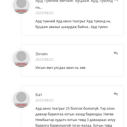
Ард түмний өмчийг буцааж Ард түмэнд
нь..
2025/08/22
Ард түмний Ард кино театрыг Ард түмэнд нь
буцааж авахыг шаардаж байна.. Ард түмэн
Зочин
2025/08/22
Улсын өмч улсдаа авах нь зөв
Бат
2025/08/22
Ард кино театрыг 25 болгож болохгүй. Тэр олон
давхар барилгаа хотын захад барилдаа. Нөгөө
Нямбаатар худалч хотын төвд 3 давхараас илүү
барилга бариулахгүй гэсэн яалаа. Хотын төвд