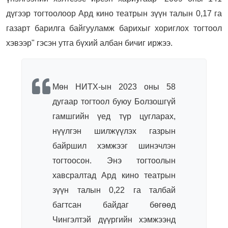
дүгээр тогтоолоор Ард кино театрын зүүн талын 0,17 га
газарт барилга байгууламж барихыг хориглох тогтоол
хэвээр" гэсэн утга бүхий албан бичиг иржээ.
Мөн НИТХ-ын 2023 оны 58
дугаар тогтоол буюу Болзошгүй
гамшгийн үед түр цугларах,
нүүлгэн шилжүүлэх газрын
байршил хэмжээг шинэчлэн
тогтоосон. Энэ тогтоолын
хавсралтад Ард кино театрын
зүүн талын 0,22 га талбай
багтсан байдаг бөгөөд
Чингэлтэй дүүргийн хэмжээнд