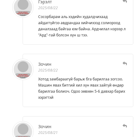
Гэрэлт
2025/08/22
Сосорбарам аль хэдийн худалдчихаад
айдаггүйгээ авдрандаа хийчихээд солиороод
даналзаад байгаа юм байна. Ардчилал нэрээр л
"Ард"-тай болсон хүн ш тээ.
Зочин
2025/08/22
Хотод замбараагүй барьж бга барилгаа зогсоо.
Машин явах битгий хил хүн явах зайгүй өндөр
барилгаа болиоч. Одоо зөвхөн 5-6 давхар барих
хэрэгтэй
Зочин
2025/08/21