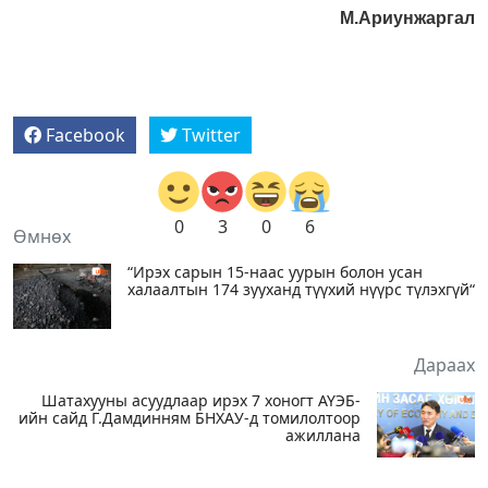
М.Ариунжаргал
Facebook
Twitter
0
3
0
6
Өмнөх
“Ирэх сарын 15-наас уурын болон усан
халаалтын 174 зууханд түүхий нүүрс түлэхгүй“
Дараах
Шатахууны асуудлаар ирэх 7 хоногт АҮЭБ-
ийн сайд Г.Дамдинням БНХАУ-д томилолтоор
ажиллана