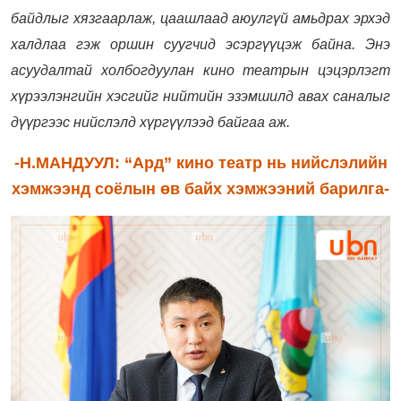
байдлыг хязгаарлаж, цаашлаад аюулгүй амьдрах эрхэд
халдлаа гэж оршин суугчид эсэргүүцэж байна. Энэ
асуудалтай холбогдуулан кино театрын цэцэрлэгт
хүрээлэнгийн хэсгийг нийтийн эзэмшилд авах саналыг
дүүргээс нийслэлд хүргүүлээд байгаа аж.
-Н.МАНДУУЛ:
“Ард” кино театр нь нийслэлийн
хэмжээнд соёлын өв байх хэмжээний барилга-