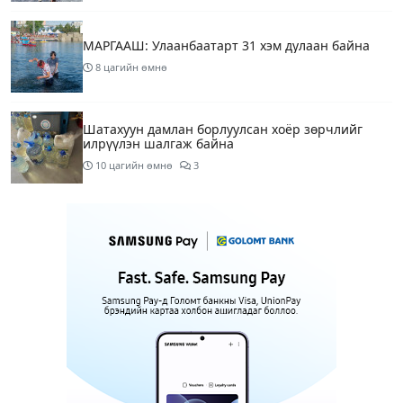
МАРГААШ: Улаанбаатарт 31 хэм дулаан байна
8 цагийн өмнө
Шатахуун дамлан борлуулсан хоёр зөрчлийг
илрүүлэн шалгаж байна
10 цагийн өмнө
3
Энэ сарын 9-13-ныг хүртэлх цаг агаарын
урьдчилсан төлөв
12 цагийн өмнө
Шатахуун дамлаж байгаа асуудалд ТЕГ-аас
холбогдох мэдээллийн дагуу шалгалтын
ажиллагааг эрчимжүүлж байна
15 цагийн өмнө
7
Аялал жуулчлалын компанийн автомашинуудыг