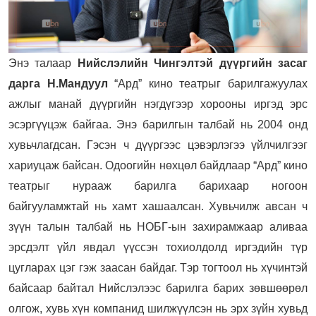
Энэ талаар
Нийслэлийн Чингэлтэй дүүргийн засаг
дарга Н.Мандуул
“Ард” кино театрыг барилгажуулах
ажлыг манай дүүргийн нэгдүгээр хорооны иргэд эрс
эсэргүүцэж байгаа. Энэ барилгын талбай нь 2004 онд
хувьчлагдсан. Гэсэн ч дүүргээс цэвэрлэгээ үйлчилгээг
хариуцаж байсан. Одоогийн нөхцөл байдлаар “Ард” кино
театрыг нурааж барилга барихаар ногоон
байгууламжтай нь хамт хашаалсан. Хувьчилж авсан ч
зүүн талын талбай нь НОБГ-ын захирамжаар аливаа
эрсдэлт үйл явдал үүссэн тохиолдолд иргэдийн түр
цугларах цэг гэж заасан байдаг. Тэр тогтоол нь хүчинтэй
байсаар байтал Нийслэлээс барилга барих зөвшөөрөл
олгож, хувь хүн компанид шилжүүлсэн нь эрх зүйн хувьд