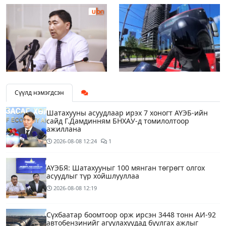
Сүүлд нэмэгдсэн
Шатахууны асуудлаар ирэх 7 хоногт АҮЭБ-ийн
сайд Г.Дамдинням БНХАУ-д томилолтоор
ажиллана
2026-08-08
12:24
1
АҮЭБЯ: Шатахууныг 100 мянган төгрөгт олгох
асуудлыг түр хойшлууллаа
2026-08-08
12:19
Сүхбаатар боомтоор орж ирсэн 3448 тонн АИ-92
автобензинийг агуулахуудад буулгах ажлыг