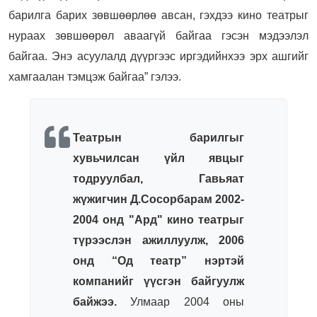
барилга барих зөвшөөрлөө авсан, гэхдээ кино театрыг
нураах зөвшөөрөл аваагүй байгаа гэсэн мэдээлэл
байгаа. Энэ асуулалд дүүргээс иргэдийнхээ эрх ашгийг
хамгаалан тэмцэж байгаа” гэлээ.
Театрын барилгыг
хувьчилсан үйл явцыг
тодруулбал, Гавьяат
жүжигчин Д.Сосорбарам 2002-
2004 онд "Ард" кино театрыг
түрээслэн ажиллуулж, 2006
онд “Од театр” нэртэй
компанийг үүсгэн байгуулж
байжээ.
Улмаар 2004 оны