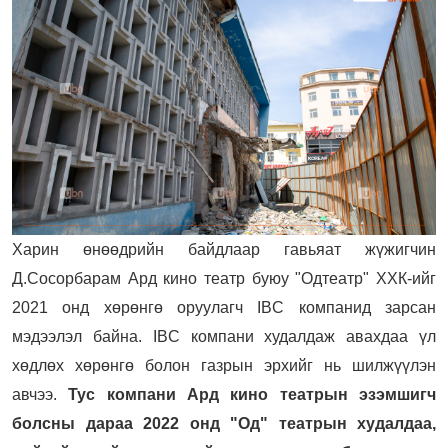
Харин өнөөдрийн байдлаар гавьяат жүжигчин
Д.Сосорбарам Ард кино театр буюу "Одтеатр" ХХК-ийг
2021 онд хөрөнгө оруулагч IBC компанид зарсан
мэдээлэл байна. IBC компани худалдаж авахдаа үл
хөдлөх хөрөнгө болон газрын эрхийг нь шилжүүлэн
авчээ.
Тус компани Ард кино театрын эзэмшигч
болсны дараа 2022 онд "Од" театрын худалдаа,