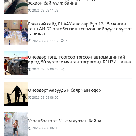
зохион байгуулж байна
2026-08-08
11:38
Ерөнхий сайд БНХАУ-аас сар бүр 12-15 мянган
тонн АИ-92 автобензин тогтмол нийлүүлэх хүсэлт
тавилаа
2026-08-08
11:32
2
Өнөөдөр тэгш тоогоор төгссөн автомашинтай
иргэд 50 хүртэлх мянган төгрөгөнд БЕНЗИН авна
2026-08-08
09:43
1
Өнөөдөр” Аавуудын баяр”-ын өдөр
2026-08-08
08:00
Улаанбаатарт 31 хэм дулаан байна
2026-08-08
06:00