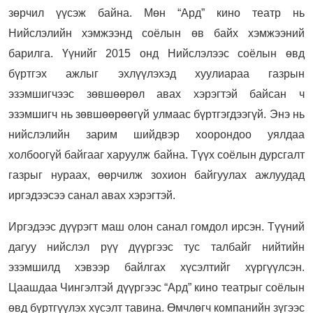
зөрчил үүсэж байна. Мөн “Ард” кино театр нь
Нийслэлийн хэмжээнд соёлын өв байх хэмжээний
барилга. Үүнийг 2015 онд Нийслэлээс соёлын өвд
бүртгэх ажлыг эхлүүлэхэд хуулиараа газрын
эзэмшигчээс зөвшөөрөл авах хэрэгтэй байсан ч
эзэмшигч нь зөвшөөрөөгүй улмаас бүртгэгдээгүй. Энэ нь
нийслэлийн зарим шийдвэр хоорондоо уялдаа
холбоогүй байгааг харуулж байна. Түүх соёлын дурсгалт
газрыг нураах, өөрчилж зохион байгуулах ажлуудад
иргэдээсээ санал авах хэрэгтэй.
Иргэдээс дүүрэгт маш олон санал гомдол ирсэн. Түүний
дагуу нийслэл рүү дүүргээс тус талбайг нийтийн
эзэмшилд хэвээр байлгах хүсэлтийг хүргүүлсэн.
Цаашдаа Чингэлтэй дүүргээс “Ард” кино театрыг соёлын
өвд бүртгүүлэх хүсэлт тавина. Өмчлөгч компанийн зүгээс