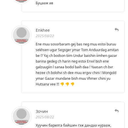
Буцааж ав
Enkhee
2025/08/22
Ene muu sosorbaram gej bas neg muu estoi buruu
sekhsen ugur Segsger ymar Tom Anduurdag amitan
be !? Yaj ch bodson tiim Undur baishin iimhen gazar
barina gedeg ch harin neg estoi Ervvl bish ene
galzuugiin l sanaa bodol baih daa ! Yaasan ch bvr
hezee ch bolohvi sh dee muu ergvv chini ! Mongold
ymar Gazar mundane bish muu Vhmer chini yu
Hutsana vee !!! 👎 👎 👎
Зочин
2025/08/22
Хуучин барилга байшин гэж дандаа нурааж,