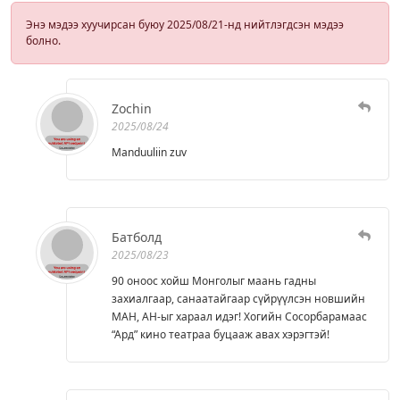
Энэ мэдээ хуучирсан буюу 2025/08/21-нд нийтлэгдсэн мэдээ
болно.
Zochin
2025/08/24
Manduuliin zuv
Батболд
2025/08/23
90 оноос хойш Монголыг маань гадны
захиалгаар, санаатайгаар сүйрүүлсэн новшийн
МАН, АН-ыг хараал идэг! Хогийн Сосорбарамаас
“Ард” кино театраа буцааж авах хэрэгтэй!