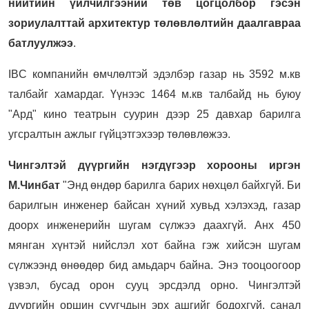
нийтийн үйлчилгээний төв цогцолбор гэсэн
зориулалттай архитектур төлөвлөлтийн даалгавраа
батлуулжээ
.
IBC компанийн өмчлөлтэй эдэлбэр газар нь 3592 м.кв
талбайг хамардаг. Үүнээс 1464 м.кв талбайд нь буюу
"Ард" кино театрын суурин дээр 25 давхар барилга
угсралтын ажлыг гүйцэтгэхээр төлөвлөжээ.
Чингэлтэй дүүргийн нэгдүгээр хорооны иргэн
М.Чинбат
"Энд өндөр барилга барих нөхцөл байхгүй. Би
барилгын инженер байсан хүний хувьд хэлэхэд, газар
доорх инженерийн шугам сүлжээ даахгүй. Анх 450
мянган хүнтэй нийслэл хот байна гэж хийсэн шугам
сүлжээнд өнөөдөр бид амьдарч байна. Энэ тооцоогоор
үзвэл, бусад орон сууц эрсдэлд орно. Чингэлтэй
дүүргийн оршин суугчдын эрх ашгийг бодохгүй, санал