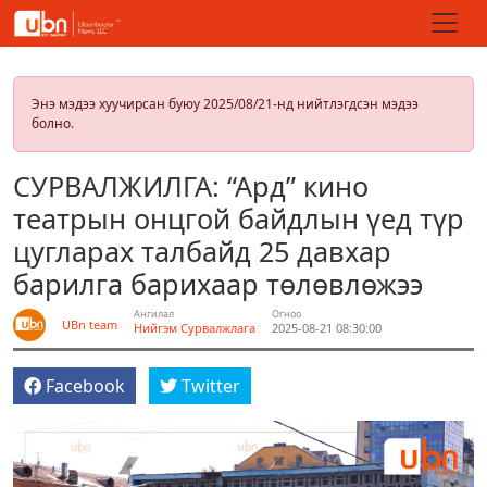
Энэ мэдээ хуучирсан буюу 2025/08/21-нд нийтлэгдсэн мэдээ
болно.
СУРВАЛЖИЛГА: “Ард” кино
театрын онцгой байдлын үед түр
цугларах талбайд 25 давхар
барилга барихаар төлөвлөжээ
Ангилал
Огноо
UBn team
Нийгэм
Сурвалжлага
2025-08-21 08:30:00
Facebook
Twitter