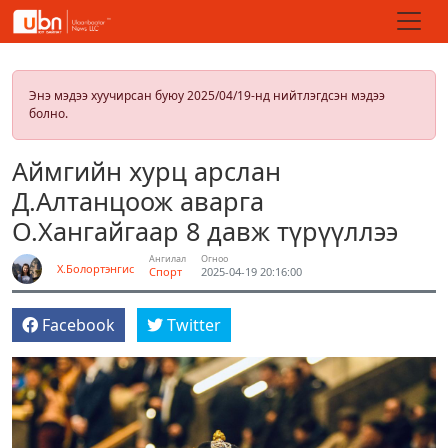
Энэ мэдээ хуучирсан буюу 2025/04/19-нд нийтлэгдсэн мэдээ
болно.
Аймгийн хурц арслан
Д.Алтанцоож аварга
О.Хангайгаар 8 давж түрүүллээ
Ангилал
Огноо
Х.Болортэнгис
Спорт
2025-04-19 20:16:00
Facebook
Twitter