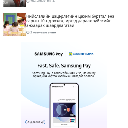
2026-08-06
09:56
Нийслэлийн цэцэрлэгийн цахим бүртгэл энэ
сарын 10-нд эхэлж, иргэд дараах зүйлсийг
анхаарах шаардлагатай
3 минутын өмнө
Улаанбаатарт 28 хэм дулаан
3 цагийн өмнө
1
Татварын өртэй шатахуун импортлогч ААН-
үүдийн дансыг битүүмжлэхгүй
12 цагийн өмнө
Маргааш Улаанбаатарт 28 хэм дулаан, багавтар
үүлтэй
14 цагийн өмнө