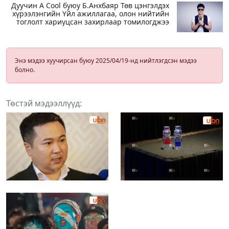
Дуучин A Cool буюу Б.Анхбаяр Төв цэнгэлдэх
хүрээлэнгийн Үйл ажиллагаа, олон нийтийн
тоглолт хариуцсан захирлаар томилогджээ
Энэ мэдээ хуучирсан буюу 2025/04/19-нд нийтлэгдсэн мэдээ
болно.
Төстэй мэдээллүүд: