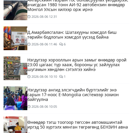
ачигдсан 1980 тонн АИ-92 автобензин өнөөдөр
Монгол Улсын хилээр орж ирнэ
2026-08-06
12:31
Д.Амарбаясгалан: Шатахууны хомсдол биш
төрийн бодлогын хомсдол үүсээд байна
2026-08-06
11:46
6
Нэгдүгээр хорооллын арын замыг өнөөдөр орой
23:00 цагаас түр хааж, борооны ус зайлуулах
шугамын хөндлөн сэтэлгээ хийнэ
2026-08-06
10:10
1
Нэгдүгээр ангид элсэгчдийн бүртгэлийг энэ
сарын 17-ноос E-Mongolia системээр зохион
байгуулна
2026-08-06
10:05
Өнөөдөр тэгш тоогоор төгссөн автомашинтай
иргэд 50 хүртэлх мянган төгрөгөнд БЕНЗИН авна