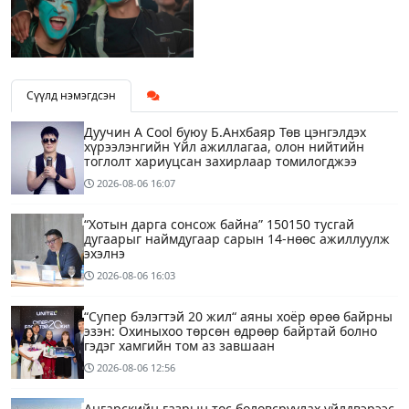
Сүүлд нэмэгдсэн
Дуучин A Cool буюу Б.Анхбаяр Төв цэнгэлдэх
хүрээлэнгийн Үйл ажиллагаа, олон нийтийн
тоглолт хариуцсан захирлаар томилогджээ
2026-08-06
16:07
“Хотын дарга сонсож байна” 150150 тусгай
дугаарыг наймдугаар сарын 14-нөөс ажиллуулж
эхэлнэ
2026-08-06
16:03
“Супер бэлэгтэй 20 жил“ аяны хоёр өрөө байрны
эзэн: Охиныхоо төрсөн өдрөөр байртай болно
гэдэг хамгийн том аз завшаан
2026-08-06
12:56
Ангарскийн газрын тос боловсруулах үйлдвэрээс