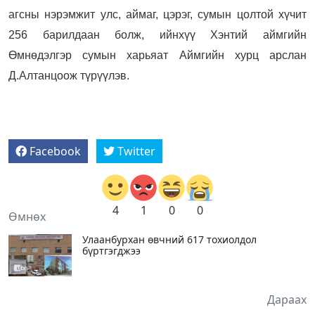
агсны нэрэмжит улс, аймаг, цэрэг, сумын цолтой хүчит
256 барилдаан болж, ийнхүү Хэнтий аймгийн
Өмнөдэлгэр сумын харьяат Аймгийн хурц арслан
Д.Алтанцоож түрүүлэв.
Facebook
Twitter
4
1
0
0
Өмнөх
Улаанбурхан өвчний 617 тохиолдол
бүртгэгджээ
Дараах