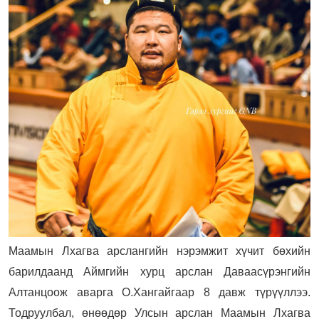
Маамын Лхагва арслангийн нэрэмжит хүчит бөхийн
барилдаанд Аймгийн хурц арслан Даваасүрэнгийн
Алтанцоож аварга О.Хангайгаар 8 давж түрүүллээ.
Тодруулбал, өнөөдөр Улсын арслан Маамын Лхагва