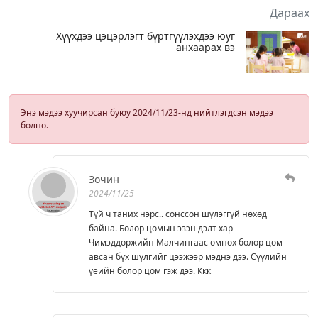
Дараах
Хүүхдээ цэцэрлэгт бүртгүүлэхдээ юуг
анхаарах вэ
Энэ мэдээ хуучирсан буюу 2024/11/23-нд нийтлэгдсэн мэдээ
болно.
Зочин
2024/11/25
Түй ч таних нэрс.. сонссон шүлэггүй нөхөд
байна. Болор цомын эзэн дэлт хар
Чимэддоржийн Малчингаас өмнөх болор цом
авсан бүх шүлгийг цээжээр мэднэ дээ. Сүүлийн
үеийн болор цом гэж дээ. Ккк