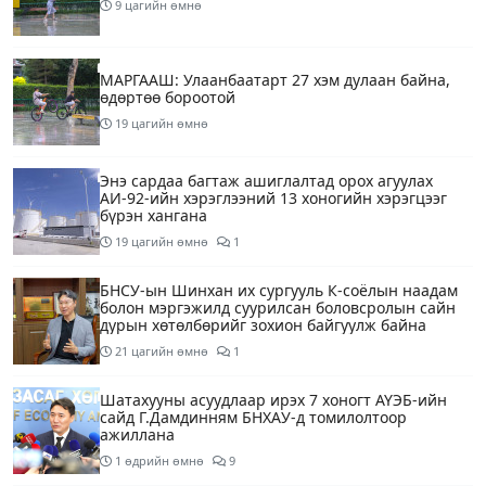
9 цагийн өмнө
МАРГААШ: Улаанбаатарт 27 хэм дулаан байна,
өдөртөө бороотой
19 цагийн өмнө
Энэ сардаа багтаж ашиглалтад орох агуулах
АИ-92-ийн хэрэглээний 13 хоногийн хэрэгцээг
бүрэн хангана
19 цагийн өмнө
1
БНСУ-ын Шинхан их сургууль К-соёлын наадам
болон мэргэжилд суурилсан боловсролын сайн
дурын хөтөлбөрийг зохион байгуулж байна
21 цагийн өмнө
1
Шатахууны асуудлаар ирэх 7 хоногт АҮЭБ-ийн
сайд Г.Дамдинням БНХАУ-д томилолтоор
ажиллана
1 өдрийн өмнө
9