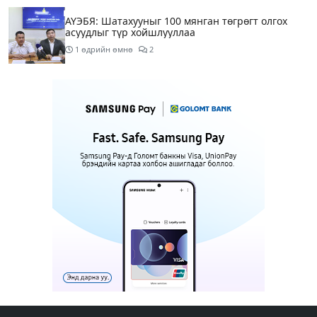
АҮЭБЯ: Шатахууныг 100 мянган төгрөгт олгох
асуудлыг түр хойшлууллаа
1 өдрийн өмнө
2
Сүхбаатар боомтоор орж ирсэн 3448 тонн АИ-92
автобензинийг агуулахуудад буулгах ажлыг
зохион байгуулж байна
1 өдрийн өмнө
Ерөнхий сайд БНХАУ-аас сар бүр 12-15 мянган
тонн АИ-92 автобензин тогтмол нийлүүлэх хүсэлт
тавилаа
1 өдрийн өмнө
4
Өнөөдөр тэгш тоогоор төгссөн автомашинтай
иргэд 50 хүртэлх мянган төгрөгөнд БЕНЗИН авна
1 өдрийн өмнө
1
Өнөөдөр” Аавуудын баяр”-ын өдөр