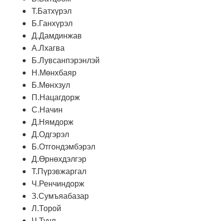
Т.Батхүрэл
Б.Ганхүрэл
Д.Дамдинжав
А.Лхагва
Б.Лувсанпэрэнлэй
Н.Мөнхбаяр
Б.Мөнхзул
П.Нацагдорж
С.Начин
Д.Нямдорж
Д.Одгэрэл
Б.Отгондэмбэрэл
Д.Өрнөхдэлгэр
Т.Пүрэвжаргал
Ч.Ренчиндорж
З.Сумъяабазар
Л.Торой
Ч.Туул