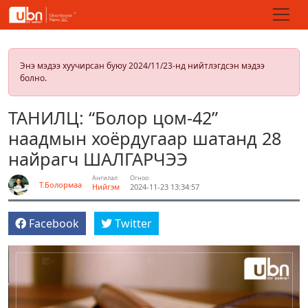
Энэ мэдээ хуучирсан буюу 2024/11/23-нд нийтлэгдсэн мэдээ
болно.
ТАНИЛЦ: “Болор цом-42”
наадмын хоёрдугаар шатанд 28
найрагч ШАЛГАРЧЭЭ
Ангилал
Огноо
Т.Болормаа
Нийгэм
2024-11-23 13:34:57
Facebook
Twitter