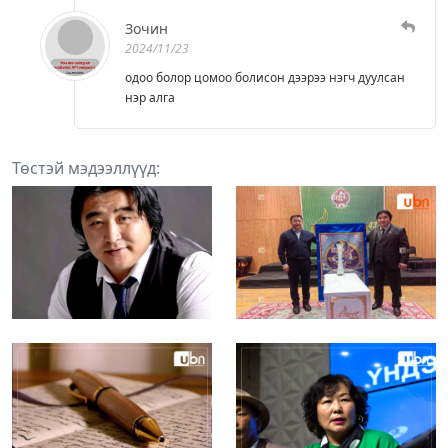
Зочин
2024/11/23
одоо болор цомоо болисон дээрээ нэгч дуулсан
нэр алга
Төстэй мэдээллүүд: