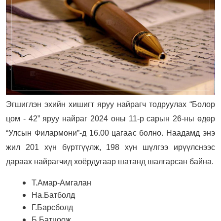
Эгшиглэн эхийн хишигт яруу найрагч тодруулах “Болор
цом - 42” яруу найраг 2024 оны 11-р сарын 26-ны өдөр
“Улсын Филармони”-д 16.00 цагаас болно. Наадамд энэ
жил 201 хүн бүртгүүлж, 198 хүн шүлгээ ирүүлснээс
дараах найрагчид хоёрдугаар шатанд шалгарсан байна.
Т.Амар-Амгалан
На.Батболд
Г.Барсболд
Б.Батцоож