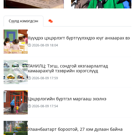
Сүүлд нэмэгдсэн
Хүүхдээ цэцэрлэгт бүртгүүлэхдээ юуг анхаарах вэ
2026-08-09
18:04
ТАНИЛЦ: Тэгш, сондгой хязгаарлалтад
хамаарахгүй тээврийн хэрэгслүүд
2026-08-09
17:59
Цэцэрлэгийн бүртгэл маргааш эхэлнэ
2026-08-09
17:54
Улаанбаатарт бороотой, 27 хэм дулаан байна