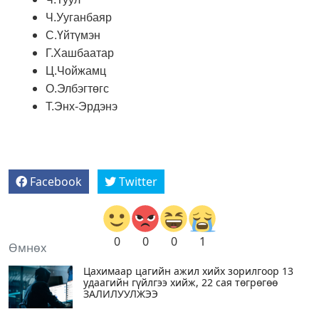
Ч.Ууганбаяр
С.Үйтүмэн
Г.Хашбаатар
Ц.Чойжамц
О.Элбэгтөгс
Т.Энх-Эрдэнэ
Facebook
Twitter
0
0
0
1
Өмнөх
Цахимаар цагийн ажил хийх зорилгоор 13
удаагийн гүйлгээ хийж, 22 сая төгрөгөө
ЗАЛИЛУУЛЖЭЭ