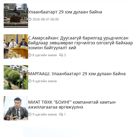
Улаанбаатарт 29 хэм дулаан байна
2026-08-07
06:00
С.Амарсайхан: Дуусаагүй барилгад урьдчилсан
байдлаар зөвшөөрөл гэрчилгээ олгохгүй байхаар
зохион байгуулалт хий
8 цагийн өмнө
3
МАРГААШ: Улаанбаатарт 29 хэм дулаан байна
9 цагийн өмнө
МИАТ ТӨХК “БОИНГ“ компанитай хамтын
ажиллагаагаа өргөжүүлнэ
9 цагийн өмнө
1
Б.Дашпүрэв: Орон нутгийн иргэд намрын ургац
хураалт, хадлантай холбоотой ШТС-уудаар