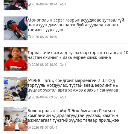
2026-08-07
10:41
1
Монополын эсрэг газрыг асуудлаас зугтаалгүй
шатахуун дамлан зарж буй асуудалд хяналт
тавихыг үүрэгдэв
2026-08-07
10:07
Тарвас ачих ажилд туслахаар гэрээсээ гарсан 10
настай охиныг 7 дахь өдрөө хайж байна
2026-08-07
10:02
1
АҮЭБЯ: Тэгш, сондгойг мөрдөөгүй 7 ШТС-д
торгууль ногдуулах, тусгай зөвшөөрлийг нь
цуцлах хүртэл арга хэмжээ авахыг сануулав
2026-08-07
09:52
1
Боловсролын сайд Л.Энх-Амгалан Pearson
компанийн удирдлагуудтай уулзаж, хамтын
ажиллагааг гүнзгийрүүлэх талаар ярилцжээ
2026-08-07
09:47