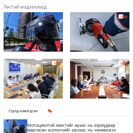
Төстэй мэдээллүүд:
Сүүлд нэмэгдсэн
Мотоциклтэй эмэгтэйг араас нь зориудаар
мөргөсөн жолоочийг ажлаас нь чөлөөлжээ