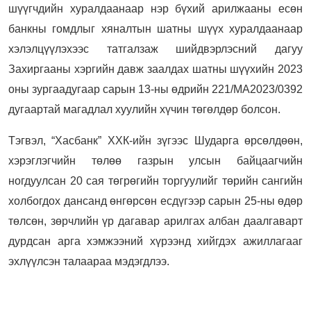
шүүгчдийн хуралдаанаар нэр бүхий арилжааны есөн
банкны гомдлыг хяналтын шатны шүүх хуралдаанаар
хэлэлцүүлэхээс татгалзаж шийдвэрлэсний дагуу
Захиргааны хэргийн давж заалдах шатны шүүхийн 2023
оны зургаадугаар сарын 13-ны өдрийн 221/МА2023/0392
дугаартай магадлал хуулийн хүчин төгөлдөр болсон.
Тэгвэл, “Хасбанк” ХХК-ийн зүгээс Шударга өрсөлдөөн,
хэрэглэгчийн төлөө газрын улсын байцаагчийн
ногдуулсан 20 сая төгрөгийн торгуулийг төрийн сангийн
холбогдох дансанд өнгөрсөн есдүгээр сарын 25-ны өдөр
төлсөн, зөрчлийн үр дагавар арилгах албан даалгаварт
дурдсан арга хэмжээний хүрээнд хийгдэх ажиллагааг
эхлүүлсэн талаараа мэдэгдлээ.