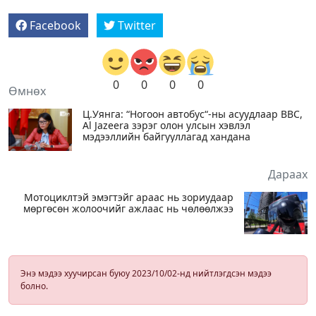
Facebook
Twitter
0
0
0
0
Өмнөх
Ц.Уянга: “Ногоон автобус“-ны асуудлаар BBC,
Al Jazeera зэрэг олон улсын хэвлэл
мэдээллийн байгууллагад хандана
Дараах
Мотоциклтэй эмэгтэйг араас нь зориудаар
мөргөсөн жолоочийг ажлаас нь чөлөөлжээ
Энэ мэдээ хуучирсан буюу 2023/10/02-нд нийтлэгдсэн мэдээ
болно.