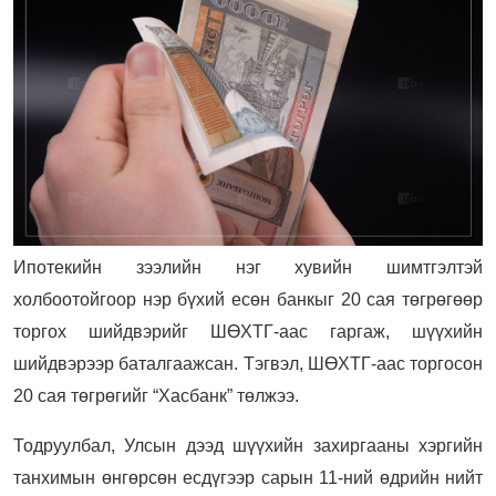
Ипотекийн зээлийн нэг хувийн шимтгэлтэй
холбоотойгоор нэр бүхий есөн банкыг 20 сая төгрөгөөр
торгох шийдвэрийг ШӨХТГ-аас гаргаж, шүүхийн
шийдвэрээр баталгаажсан. Тэгвэл, ШӨХТГ-аас торгосон
20 сая төгрөгийг “Хасбанк” төлжээ.
Тодруулбал, Улсын дээд шүүхийн захиргааны хэргийн
танхимын өнгөрсөн есдүгээр сарын 11-ний өдрийн нийт