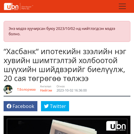
Энэ мэдээ хуучирсан буюу 2023/10/02-нд нийтлэгдсэн мэдээ
болно.
“Хасбанк“ ипотекийн зээлийн нэг
хувийн шимтгэлтэй холбоотой
шүүхийн шийдвэрийг биелүүлж,
20 сая төгрөгөө төлжээ
Ангилал
Огноо
Т.Болормаа
Нийгэм
2023-10-02 16:36:00
Facebook
Twitter