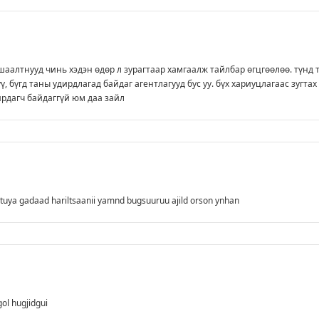
шаалтнууд чинь хэдэн өдөр л зурагтаар хамгаалж тайлбар өгцгөөлөө. түнд 
ү, бүгд таны удирдлагад байдаг агентлагууд бус уу. бүх хариуцлагаас зугтах
рдагч байдаггүй юм даа зайл
tuya gadaad hariltsaanii yamnd bugsuuruu ajild orson ynhan
ol hugjidgui