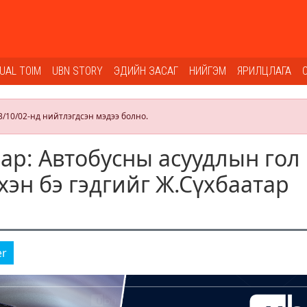
SUAL TOIM
UBN STORY
ЭДИЙН ЗАСАГ
НИЙГЭМ
ЯРИЛЦЛАГА
3/10/02-нд нийтлэгдсэн мэдээ болно.
ар: Автобусны асуудлын гол
хэн бэ гэдгийг Ж.Сүхбаатар
er