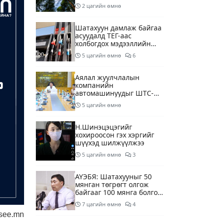
2 цагийн өмнө
Шатахуун дамлаж байгаа
асуудалд ТЕГ-аас
холбогдох мэдээллийн
дагуу шалгалтын
5 цагийн өмнө
6
ажиллагааг эрчимжүүлж
байна
Аялал жуулчлалын
компанийн
автомашинуудыг ШТС-
ууд хязгаарлалтгүйгээр
5 цагийн өмнө
шатахуун олгох
боломжоор хангана
Н.Шинэцэцэгийг
хохироосон гэх хэргийг
шүүхэд шилжүүлжээ
5 цагийн өмнө
3
АҮЭБЯ: Шатахууныг 50
мянган төгрөгт олгож
байгааг 100 мянга болгож
нэмэгдүүлэхээр ажиллаж
7 цагийн өмнө
4
байна
see.mn