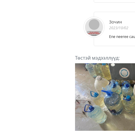
Зочин
2023/10/02
Ene neeree cau
Төстэй мэдээллүүд: