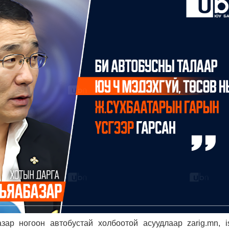
ар ногоон автобустай холбоотой асуудлаар zarig.mn, i