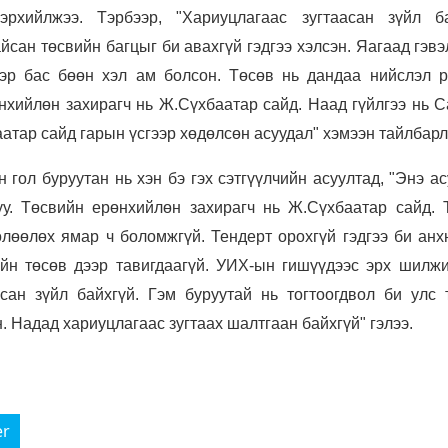
рхийлжээ. Тэрбээр, "Хариуцлагаас зугтаасан зүйл ба
йсан төсвийн багцыг би авахгүй гэдгээ хэлсэн. Яагаад гэв
эр бас бөөн хэл ам болсон. Төсөв нь дандаа нийслэл р
хийлөн захирагч нь Ж.Сүхбаатар сайд. Наад гүйлгээ нь С
атар сайд гарын үсгээр хөдөлсөн асуудал" хэмээн тайлбарл
 гол буруутан нь хэн бэ гэх сэтгүүлчийн асуултад, "Энэ а
у. Төсвийн ерөнхийлөн захирагч нь Ж.Сүхбаатар сайд. 
лөөлөх ямар ч боломжгүй. Тендерт орохгүй гэдгээ би анх
ийн төсөв дээр тавигдаагүй. УИХ-ын гишүүдээс эрх шилж
сан зүйл байхгүй. Гэм буруутай нь тогтоогдвол би улс 
. Надад хариуцлагаас зугтаах шалтгаан байхгүй" гэлээ.
er