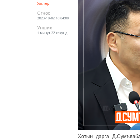
Улс төр
Огноо
2023-10-02 16:04:00
Унших
1 минут 22 секунд
Хотын дарга Д.Сумъяабаз