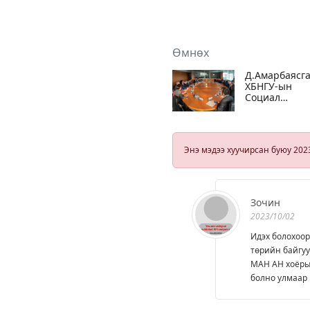
Өмнөх
Д.Амарбаясга
ХБНГУ-ын
Социал
Демократ
Намын дарга
Ларс
Клингбайлта
Энэ мэдээ хуучирсан буюу 202
уулзаж хоёр
намын хамт
ажиллагааны
талаар санал
солилцлоо
Зочин
2023/10/02
Идэх болохоор
төрийн байгуу
МАН АН хоёрыг
болно улмаар 