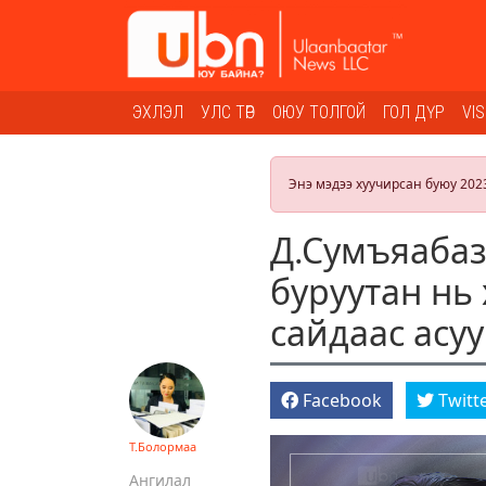
ЭХЛЭЛ
УЛС ТӨР
ОЮУ ТОЛГОЙ
ГОЛ ДҮР
VI
Энэ мэдээ хуучирсан буюу 202
Д.Сумъяабаз
буруутан нь 
сайдаас асуу
Facebook
Twitt
Т.Болормаа
Ангилал