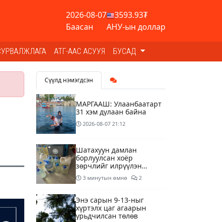
2026-08-07
3593.93₮
Баасан
АНУ-ын доллар
СУРВАЛЖЛАГА
АТГ-ААС АСУУЯ
БУСАД
Сүүлд нэмэгдсэн
МАРГААШ: Улаанбаатарт
31 хэм дулаан байна
2026-08-07
21:12
Шатахуун дамлан
борлуулсан хоёр
зөрчлийг илрүүлэн
шалгаж байна
3 минутын өмнө
2
Энэ сарын 9-13-ныг
хүртэлх цаг агаарын
урьдчилсан төлөв