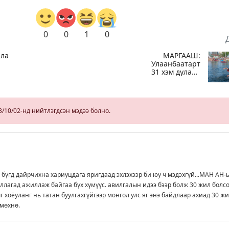
0
0
1
0
лан:
МАРГААШ:
Улаанбаатарт
31 хэм дулаан
байна
й
3/10/02-нд нийтлэгдсэн мэдээ болно.
ын
 бүгд дайрчихна хариуцдага яригдаад эхлэхээр би юу ч мэдэхгүй...МАН АН-
ллагад ажиллаж байгаа бүх хүмүүс. авилгалын идээ бээр болж 30 жил болс
 хоёуланг нь татан буулгахгүйгээр монгол улс яг энэ байдлаар ахиад 30 ж
мөхнө.