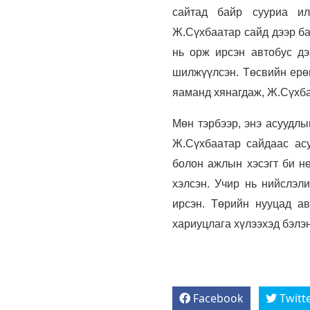
сайтад байр сууриа илэ
Ж.Сүхбаатар сайд дээр ба
нь орж ирсэн автобус дэ
шилжүүлсэн. Төсвийн ерөн
яаманд хянагдаж, Ж.Сүхба
Мөн тэрбээр, энэ асуудлын
Ж.Сүхбаатар сайдаас асу
болон ажлын хэсэгт би нө
хэлсэн. Учир нь нийслэл
ирсэн. Төрийн нууцад ав
хариуцлага хүлээхэд бэлэн
Facebook
Twitt