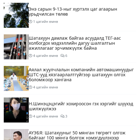
Энэ сарын 9-13-ныг хүртэлх цаг агаарын
урьдчилсан төлөв
1 цагийн өмнө
Шатахуун дамлаж байгаа асуудалд ТЕГ-аас
холбогдох мэдээллийн дагуу шалгалтын
ажиллагааг эрчимжүүлж байна
4 цагийн өмнө
6
Аялал жуулчлалын компанийн автомашинуудыг
ШТС-ууд хязгаарлалтгүйгээр шатахуун олгох
боломжоор хангана
4 цагийн өмнө
Н.Шинэцэцэгийг хохироосон гэх хэргийг шүүхэд
шилжүүлжээ
4 цагийн өмнө
3
АҮЭБЯ: Шатахууныг 50 мянган төгрөгт олгож
байгааг 100 мянга болгож нэмэгдүүлэхээр