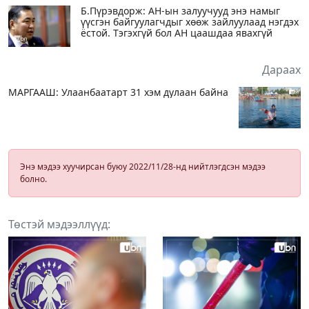
Б.Пүрэвдорж: АН-ын залуучууд энэ намыг
үүсгэн байгуулагчдыг хөөж зайлуулаад нэгдэх
ёстой. Тэгэхгүй бол АН цаашдаа явахгүй
Дараах
МАРГААШ: Улаанбаатарт 31 хэм дулаан байна
Энэ мэдээ хуучирсан буюу 2022/11/28-нд нийтлэгдсэн мэдээ
болно.
Төстэй мэдээллүүд: