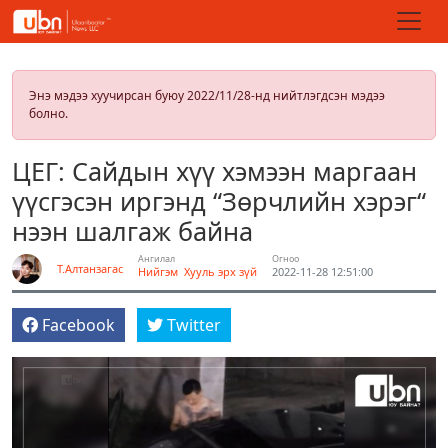
Энэ мэдээ хуучирсан буюу 2022/11/28-нд нийтлэгдсэн мэдээ
болно.
ЦЕГ: Сайдын хүү хэмээн маргаан
үүсгэсэн иргэнд “Зөрчлийн хэрэг“
нээн шалгаж байна
Ангилал
Огноо
Т.Алтанзагас
Нийгэм
Хууль эрх зүй
2022-11-28 12:51:00
Facebook
Twitter