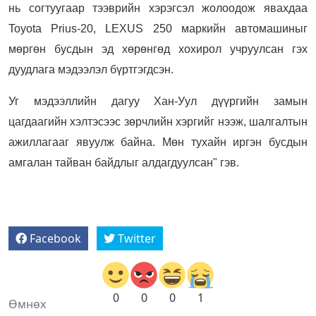
нь согтуугаар тээврийн хэрэгсэл жолоодож явахдаа
Toyota Рrius-20, LEXUS 250 маркийн автомашиныг
мөргөн бусдын эд хөрөнгөд хохирол учруулсан гэх
дуудлага мэдээлэл бүртгэгдсэн.
Уг мэдээллийн дагуу Хан-Уул дүүргийн замын
цагдаагийн хэлтэсээс зөрчлийн хэргийг нээж, шалгалтын
ажиллагааг явуулж байна. Мөн тухайн иргэн бусдын
амгалан тайван байдлыг алдагдуулсан" гэв.
Facebook
Twitter
0
0
0
1
Өмнөх