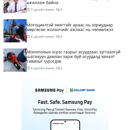
ажиллаж байна
7 цагийн өмнө
4
Мотоциклтэй эмэгтэйг араас нь зориудаар
мөргөсөн жолоочийг ажлаас нь чөлөөлжээ
8 цагийн өмнө
4
Монополын эсрэг газрыг асуудлаас зугтаалгүй
шатахуун дамлан зарж буй асуудалд хяналт
тавихыг үүрэгдэв
8 цагийн өмнө
2
Тарвас ачих ажилд туслахаар гэрээсээ гарсан 10
настай охиныг 7 дахь өдрөө хайж байна
9 цагийн өмнө
2
АҮЭБЯ: Тэгш, сондгойг мөрдөөгүй 7 ШТС-д
торгууль ногдуулах, тусгай зөвшөөрлийг нь
цуцлах хүртэл арга хэмжээ авахыг сануулав
9 цагийн өмнө
4