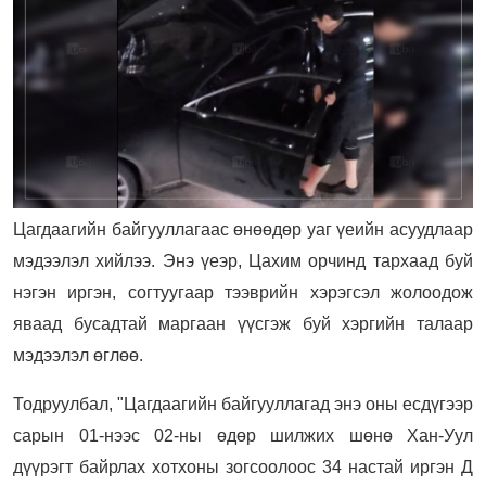
Цагдаагийн байгууллагаас өнөөдөр уаг үеийн асуудлаар
мэдээлэл хийлээ. Энэ үеэр, Цахим орчинд тархаад буй
нэгэн иргэн, согтуугаар тээврийн хэрэгсэл жолоодож
яваад бусадтай маргаан үүсгэж буй хэргийн талаар
мэдээлэл өглөө.
Тодруулбал, "Цагдаагийн байгууллагад энэ оны есдүгээр
сарын 01-нээс 02-ны өдөр шилжих шөнө Хан-Уул
дүүрэгт байрлах хотхоны зогсоолоос 34 настай иргэн Д