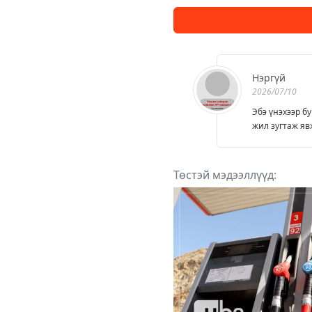
Нэргүй
2026/07/10
Эбэ үнэхээр б
жил зугтаж яв
Төстэй мэдээллүүд: