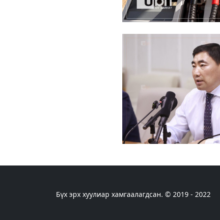
Бүх эрх хуулиар хамгаалагдсан. © 2019 - 2022