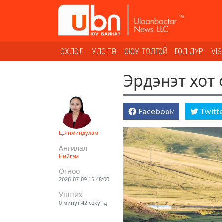
ЭХЛЭЛ
УЛС ТӨР
ОЮУ ТОЛГОЙ
ГОЛ ДҮР
VI
Эрдэнэт хот 
Facebook
Twitt
Ц.Янжиндулам
Ангилал
Нийгэм
Огноо
2026-07-09 15:48:00
Унших
0 минут 42 секунд