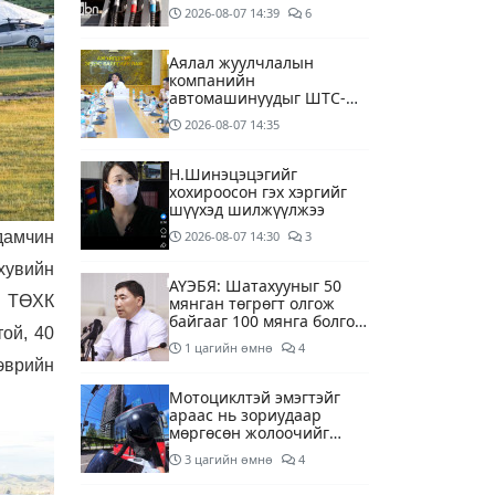
дагуу шалгалтын
2026-08-07
14:39
6
ажиллагааг эрчимжүүлж
байна
Аялал жуулчлалын
компанийн
автомашинуудыг ШТС-
ууд хязгаарлалтгүйгээр
2026-08-07
14:35
шатахуун олгох
боломжоор хангана
Н.Шинэцэцэгийг
хохироосон гэх хэргийг
шүүхэд шилжүүлжээ
2026-08-07
14:30
3
дамчин
хувийн
АҮЭБЯ: Шатахууныг 50
” ТӨХК
мянган төгрөгт олгож
байгааг 100 мянга болгож
ой, 40
нэмэгдүүлэхээр ажиллаж
1 цагийн өмнө
4
байна
эврийн
Мотоциклтэй эмэгтэйг
араас нь зориудаар
мөргөсөн жолоочийг
ажлаас нь чөлөөлжээ
3 цагийн өмнө
4