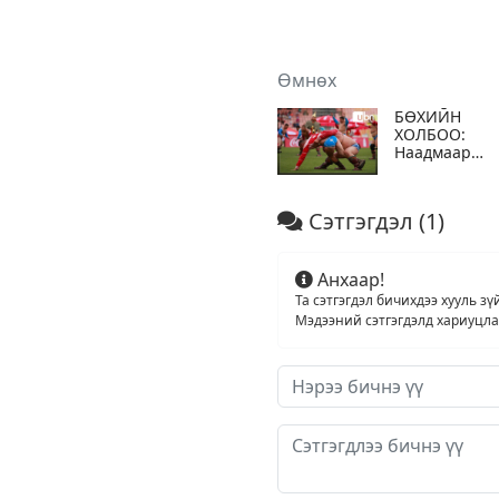
Өмнөх
БӨХИЙН
ХОЛБОО:
Наадмаар
аймаг, суман
барилдаж
байгаа болон
Сэтгэгдэл
(1)
бусад
шалтгаанаар
барилдахгүй
бөхчүүд
Анхаар!
хасалтыг
Та сэтгэгдэл бичихдээ хууль зү
өнөөдөр хий
Мэдээний сэтгэгдэлд хариуцлага