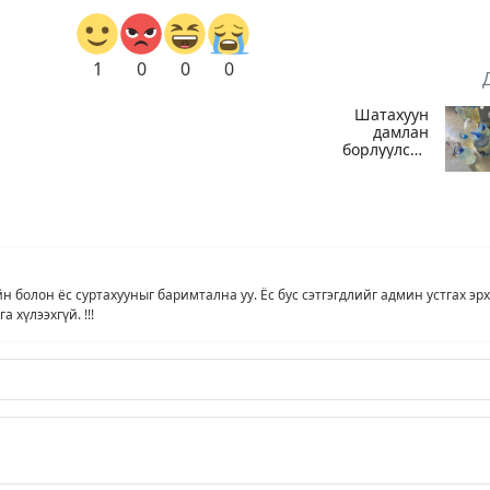
1
0
0
0
Шатахуун
дамлан
борлуулсан
д
хоёр зөрчлийг
илрүүлэн
шалгаж байна
йн болон ёс суртахууныг баримтална уу. Ёс бус сэтгэгдлийг админ устгах эрх
нэ
 хүлээхгүй. !!!