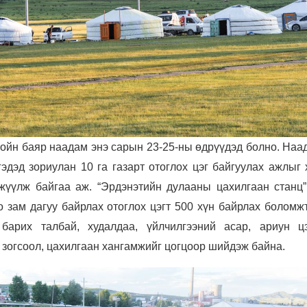
ойн баяр наадам энэ сарын 23-25-ны өдрүүдэд болно. Наа
эдэд зориулан 10 га газарт отоглох цэг байгуулах ажлыг 
жүүлж байгаа аж. “Эрдэнэтийн дулааны цахилгаан станц
 зам дагуу байрлах отоглох цэгт 500 хүн байрлах боломжт
барих талбай, худалдаа, үйлчилгээний асар, ариун ц
зогсоол, цахилгаан хангамжийг цогцоор шийдэж байна.