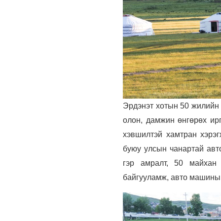
Эрдэнэт хотын 50 жилийн 
олон, дамжин өнгөрөх ирг
хэвшилтэй хамтран хэрэг
буюу улсын чанартай авто
гэр амралт, 50 майхан 
байгууламж, авто машины 