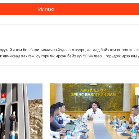
Илгээх
уруутай л юм бол баривчлаач ээ.Худлаа л цуурцгаагаад байх юм өнөөх нь о
ж явчихаад яах гэж юу горилж ирсэн байх уу? 50 жилээр ...горьдож ирээ юм 