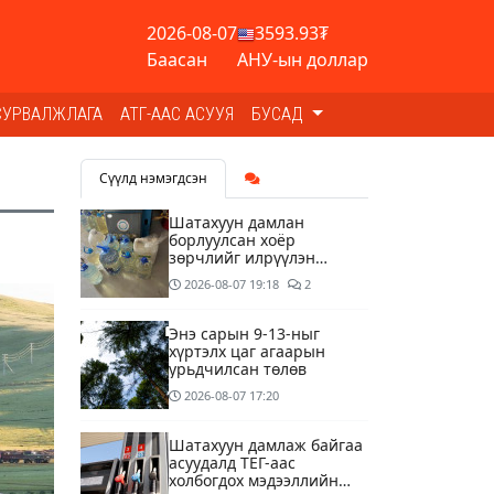
2026-08-07
3593.93₮
Баасан
АНУ-ын доллар
СУРВАЛЖЛАГА
АТГ-ААС АСУУЯ
БУСАД
Сүүлд нэмэгдсэн
Шатахуун дамлан
борлуулсан хоёр
зөрчлийг илрүүлэн
шалгаж байна
2026-08-07
19:18
2
Энэ сарын 9-13-ныг
хүртэлх цаг агаарын
урьдчилсан төлөв
2026-08-07
17:20
Шатахуун дамлаж байгаа
асуудалд ТЕГ-аас
холбогдох мэдээллийн