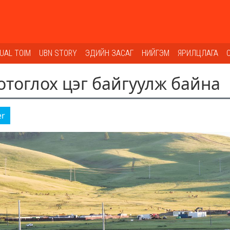
SUAL TOIM
UBN STORY
ЭДИЙН ЗАСАГ
НИЙГЭМ
ЯРИЛЦЛАГА
отоглох цэг байгуулж байна
er