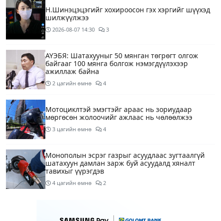
Н.Шинэцэцэгийг хохироосон гэх хэргийг шүүхэд
шилжүүлжээ
2026-08-07
14:30
3
АҮЭБЯ: Шатахууныг 50 мянган төгрөгт олгож
байгааг 100 мянга болгож нэмэгдүүлэхээр
ажиллаж байна
2 цагийн өмнө
4
Мотоциклтэй эмэгтэйг араас нь зориудаар
мөргөсөн жолоочийг ажлаас нь чөлөөлжээ
3 цагийн өмнө
4
Монополын эсрэг газрыг асуудлаас зугтаалгүй
шатахуун дамлан зарж буй асуудалд хяналт
тавихыг үүрэгдэв
4 цагийн өмнө
2
Тарвас ачих ажилд туслахаар гэрээсээ гарсан 10
настай охиныг 7 дахь өдрөө хайж байна