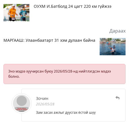
ОУХМ И.Батболд 24 цагт 220 км гүйжээ
Дараах
МАРГААШ: Улаанбаатарт 31 хэм дулаан байна
Энэ мэдээ хуучирсан буюу 2026/05/28-нд нийтлэгдсэн мэдээ
болно.
Зочин
2026/05/28
Зам засах ажлыг дуусгах ёстой шүү