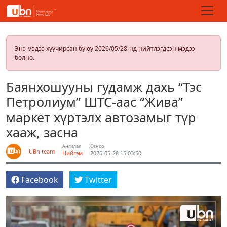
Энэ мэдээ хуучирсан буюу 2026/05/28-нд нийтлэгдсэн мэдээ
болно.
Баянхошууны гудамж дахь “Тэс
Петролиум” ШТС-аас “Жива”
маркет хүртэлх автозамыг түр
хааж, засна
Ангилал
Огноо
UBn team
Нийгэм
2026-05-28 15:03:50
Facebook
Twitter