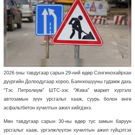
2026 оны тавдугаар сарын 29-ний өдөр Сонгинохайрхан
дүүргийн Долоодугаар хороо, Баянхошууны гудамж дахь
“Тэс Петролиум” ШТС-ээс “Жива” маркет хүртэлх
автозамын зүүн урсгалыг хааж, суурь болон өнгө
асфальтбетон хучилтын ажил хийгдэнэ.
Мөн тавдугаар сарын 30-ны өдөр тус замын баруун
урсгалыг хааж, үргэлжлүүлэн хучилтын ажил гүйцэтгэх