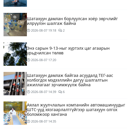
Шатахуун дамлан борлуулсан хоёр зөрчлийг
илрүүлэн шалгаж байна
2026-08-07
19:18
2
Энэ сарын 9-13-ныг хүртэлх цаг агаарын
урьдчилсан төлөв
2026-08-07
17:20
Шатахуун дамлаж байгаа асуудалд ТЕГ-аас
холбогдох мэдээллийн дагуу шалгалтын
ажиллагааг эрчимжүүлж байна
2026-08-07
14:39
6
Аялал жуулчлалын компанийн автомашинуудыг
ШТС-ууд хязгаарлалтгүйгээр шатахуун олгох
боломжоор хангана
2026-08-07
14:35