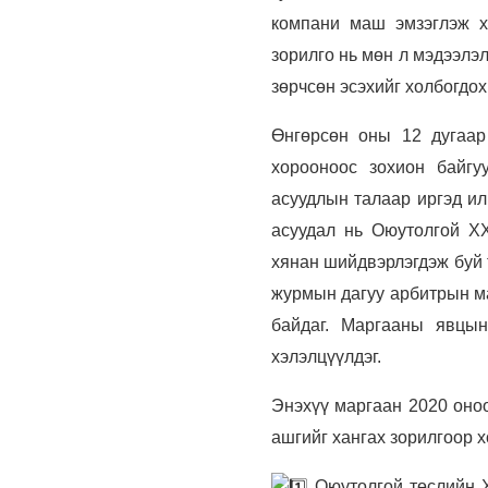
компани маш эмзэглэж х
зорилго нь мөн л мэдээлэл
зөрчсөн эсэхийг холбогдох 
Өнгөрсөн оны 12 дугаар
хорооноос зохион байгу
асуудлын талаар иргэд ил
асуудал нь Оюутолгой Х
хянан шийдвэрлэгдэж буй 
журмын дагуу арбитрын ма
байдаг. Маргааны явцын
хэлэлцүүлдэг.
Энэхүү маргаан 2020 оно
ашгийг хангах зорилгоор х
Оюутолгой төслийн Х