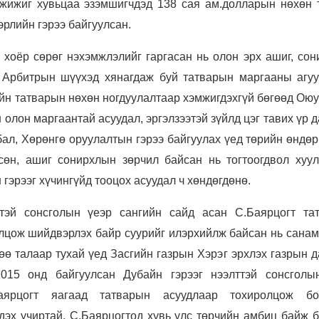
жижиг хувьцаа эзэмшигчдэд 138 сая ам.долларын нөхөн 
эрлийн гэрээ байгуулсан.
хоёр сөрөг нэхэмжлэлийг гаргасан нь олон эрх ашиг, сон
. Арбитрын шүүхэд хянагдаж буй татварын маргааны агуу
гийн татварын нөхөн ногдуулалтаар хэмжигдэхгүй бөгөөд Ою
 олон маргаантай асуудал, эргэлзээтэй зүйлд цэг тавих үр 
бал, Хөрөнгө оруулалтын гэрээ байгуулах үед төрийн өндө
сөн, ашиг сонирхлын зөрчил байсан нь тогтоогдвол хуул
гэрээг хүчингүйд тооцох асуудал ч хөндөгдөнө.
эй сонсголын үеэр сангийн сайд асан С.Баярцогт та
лцож шийдвэрлэх байр суурийг илэрхийлж байсан нь санам
өө талаар тухай үед Засгийн газрын Хэрэг эрхлэх газрын 
15 онд байгуулсан Дубайн гэрээг нээлттэй сонсголы
ярцогт яагаад татварын асуудлаар тохиролцож бо
эх учиртай. С.Баярцогтод хувь улс төрчийн амбиц байж б