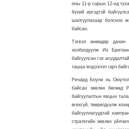
оны 11-р сарын 12-нд тух
бүхий иргэдтэй байгуулс
шалгуулахаар болсноо м
байсан.
Тэгвэл өнөөдөр дахин 
холбогдуулж Их Британ
байгуулсан гэх асуудалта
ташаа мэдээлэл гарч байга
Ричард Боули нь Оюутол
байсан зөвлөх бөгөөд Р
байгуулалтын явцын талаа
өгөхгүй, төөрөгдүүлж хох
байгууллагуудтай хамтр
стратегийн зөвлөх үйлчил