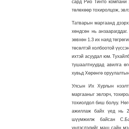
сард Рио Тинто компани 
төлөхөөр тохиролцож, эвл
Татварын маргаанд дээрх 
хөндсөн нь анзаарагддаг
зөвхөн 1.3 их наяд төгрө
төсөлтэй холбоотой үүссэн
ихтэй асуудал юм. Тухайл
тушаалтнуудад авилга өг
хувьд Хөрөнгө оруулалтын 
Улсын Их Хурлын нээлтт
маргааныг эвлэрч, тохиро
тохиолдол биш болуу. Нөг
ажиллаж байх үед нь 20
шүүмжилж байсан С.Ба
үндэслэлийг маш сайн мэд