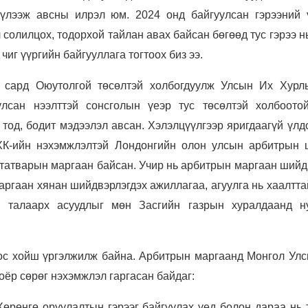
үлээж авсны илрэл юм. 2024 онд байгуулсан гэрээний 
 солилцох, тодорхой тайлан авах байсан бөгөөд тус гэрээ н
чиг үүргийн байгууллага тогтоох биз ээ.
 сард Оюутолгой төсөлтэй холбогдуулж Улсын Их Хурл
улсан нээлттэй сонсголын үеэр тус төсөлтэй холбоото
 тод, бодит мэдээлэл авсан. Хэлэлцүүлгээр яригдаагүй үлд
ХК-ийн нэхэмжлэлтэй Лондонгийн олон улсын арбитрын 
татварын маргаан байсан. Учир нь арбитрын маргаан шийд
ргаан хянан шийдвэрлэгдэх ажиллагаа, агуулга нь хаалтта
 талаарх асуудлыг мөн Засгийн газрын хуралдаанд н
ос хойш үргэлжилж байна. Арбитрын маргаанд Монгол Улс
оёр сөрөг нэхэмжлэл гаргасан байдаг:
өрөнгө оруулалтын гэрээг байгуулах үед болон дараа нь 