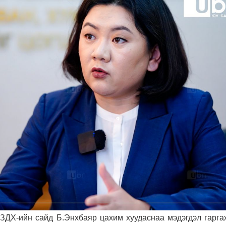
ХЗДХ-ийн сайд Б.Энхбаяр цахим хуудаснаа мэдэгдэл гарга