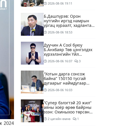
2026-08-06
19:11
Б.Дашпүрэв: Орон
нутгийн иргэд намрын
ургац хураалт, хадлантай
холбоотой ШТС-уудаар
2026-08-06
18:53
зөөврийн саваар
автобензин авч болно
Дуучин A Cool буюу
Б.Анхбаяр Төв цэнгэлдэх
хүрээлэнгийн Үйл
ажиллагаа, олон нийтийн
2026-08-06
16:07
3
тоглолт хариуцсан
захирлаар томилогджээ
“Хотын дарга сонсож
байна” 150150 тусгай
дугаарыг наймдугаар
сарын 14-нөөс
2026-08-06
16:03
ажиллуулж эхэлнэ
“Супер бэлэгтэй 20 жил“
аяны хоёр өрөө байрны
эзэн: Охиныхоо төрсөн
өдрөөр байртай болно
2 цагийн өмнө
1
гэдэг хамгийн том аз
ж 2024
завшаан