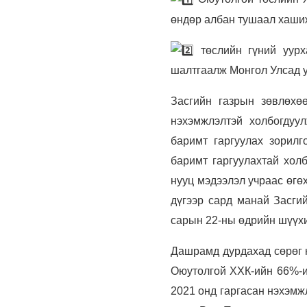
өндөр албан тушаал хашиж
төслийн гүний уурх
шалтгаалж Монгол Улсад у
Засгийн газрын зөвлөхө
нэхэмжлэлтэй холбогдуу
баримт гаргуулах зорил
баримт гаргуулахтай хол
нууц мэдээлэл учраас өгө
дүгээр сард манай Засгий
сарын 22-ны өдрийн шүүх
Дашрамд дурдахад сөрөг 
Оюутолгой ХХК-ийн 66%-и
2021 онд гаргасан нэхэмж