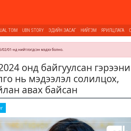
SUAL TOIM
UBN STORY
ЭДИЙН ЗАСАГ
НИЙГЭМ
ЯРИЛЦЛАГА
6/02/01-нд нийтлэгдсэн мэдээ болно.
 2024 онд байгуулсан гэрээн
лго нь мэдээлэл солилцох,
йлан авах байсан
er