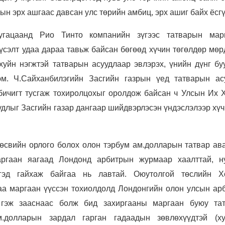
ын эрх ашгаас давсан улс төрийн амбиц, эрх ашиг байх ёсгү
хугацаанд Рио Тинто компанийн зүгээс татварын мар
сэлт удаа дараа тавьж байсан бөгөөд хүчин төгөлдөр мөр
хуйн нэгжтэй татварын асуудлаар эвлэрэх, үнийн дүнг бу
м. Ч.Сайханбилэгийн Засгийн газрын үед татварын ас
 бичигт тусгаж тохиролцохыг оролдож байсан ч Улсын Их 
удлыг Засгийн газар дангаар шийдвэрлэсэн үндэслэлээр хү
өсвийн орлого болох олон тэрбум ам.долларын татвар ава
аргаан яагаад Лондонд арбитрын журмаар хаалттай, н
гэд гайхаж байгаа нь лавтай. Оюутолгой төслийн Х
аа маргаан үүссэн тохиолдолд Лондонгийн олон улсын ар
 гэж зааснаас болж бид захиргааны маргаан буюу та
.долларын зардал гарган гадаадын зөвлөхүүдтэй (ху