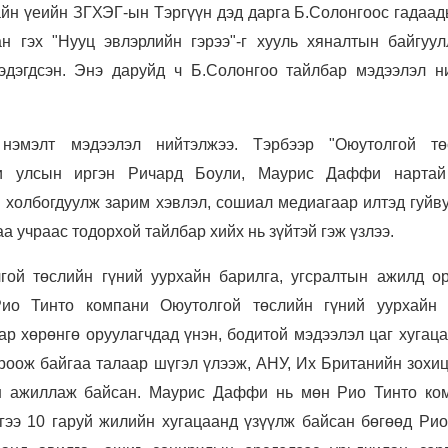
айн үеийн ЗГХЭГ-ын Тэргүүн дэд дарга Б.Солонгоос гадаад
ан гэх "Нууц эвлэрлийн гэрээ"-г хууль хяналтын байгуул
эдэгдсэн. Энэ даруйд ч Б.Солонгоо тайлбар мэдээлэл н
нэмэлт мэдээлэл нийтэлжээ. Тэрбээр "
Оюутолгой тө
и улсын иргэн Ричард Боули, Маурис Даффи нартай
й холбогдуулж зарим хэвлэл, сошиал медиагаар илтэд гуйв
а учраас тодорхой тайлбар хийх нь зүйтэй гэж үзлээ.
гой төслийн гүний уурхайн барилга, угсралтын ажилд о
ио Тинто компани Оюутолгой төслийн гүний уурхайн 
р хөрөнгө оруулагчдад үнэн, бодитой мэдээлэл цаг хугаца
ироож байгаа талаар шүгэл үлээж, АНУ, Их Британийн зохи
ан ажиллаж байсан. Маурис Даффи нь мөн Рио Тинто ко
гээ 10 гаруй жилийн хугацаанд үзүүлж байсан бөгөөд Рио