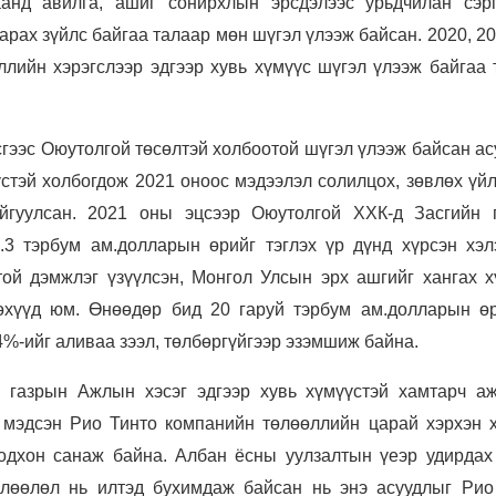
анд авилга, ашиг сонирхлын эрсдэлээс урьдчилан сэрг
арах зүйлс байгаа талаар мөн шүгэл үлээж байсан. 2020, 2
лийн хэрэгслээр эдгээр хувь хүмүүс шүгэл үлээж байгаа 
гээс Оюутолгой төсөлтэй холбоотой шүгэл үлээж байсан ас
үстэй холбогдож 2021 оноос мэдээлэл солилцох, зөвлөх үй
айгуулсан. 2021 оны эцсээр Оюутолгой ХХК-д Засгийн 
.3 тэрбум ам.долларын өрийг тэглэх үр дүнд хүрсэн хэл
ой дэмжлэг үзүүлсэн, Монгол Улсын эрх ашгийг хангах х
өхүүд юм. Өнөөдөр бид 20 гаруй тэрбум ам.долларын өр
4%-ийг аливаа зээл, төлбөргүйгээр эзэмшиж байна.
 газрын Ажлын хэсэг эдгээр хувь хүмүүстэй хамтарч а
 мэдсэн Рио Тинто компанийн төлөөллийн царай хэрхэн х
одхон санаж байна. Албан ёсны уулзалтын үеэр удирдах
лөөлөл нь илтэд бухимдаж байсан нь энэ асуудлыг Рио