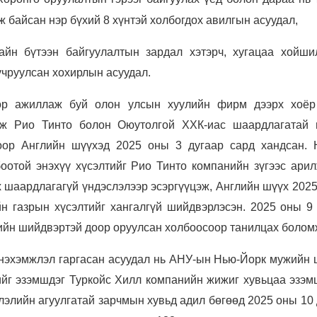
 байсан нэр бүхий 8 хүнтэй холбогдох авилгын асуудал,
айн бүтээн байгуулалтын зардал хэтэрч, хугацаа хойши
чруулсан хохирлын асуудал.
өр ажиллаж буй олон улсын хуулийн фирм дээрх хоёр
лж Рио Тинто болон Оюутолгой ХХК-иас шаардлагатай 
гоор Английн шүүхэд 2025 оны 3 дугаар сард хандсан. 
боотой энэхүү хүсэлтийг Рио Тинто компанийн зүгээс ари
х шаардлагагүй үндэслэлээр эсэргүүцэж, Английн шүүх 202
н газрын хүсэлтийг хангалгүй шийдвэрлэсэн. 2025 оны 9 
ийн шийдвэртэй доор оруулсан холбоосоор танилцах болом
нэхэмжлэл гаргасан асуудал нь АНУ-ын Нью-Йорк мужийн 
йг эзэмшдэг Туркойс Хилл компанийн жижиг хувьцаа эзэм
лэлийн агуулгатай зарчмын хувьд адил бөгөөд 2025 оны 10