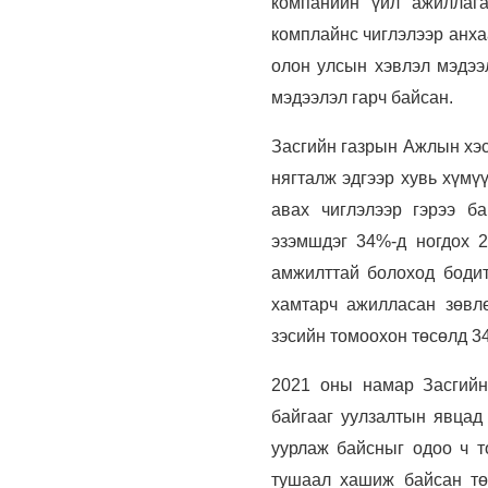
компанийн үйл ажиллага
комплайнс чиглэлээр анха
олон улсын хэвлэл мэдээл
мэдээлэл гарч байсан.
Засгийн газрын Ажлын хэс
нягталж эдгээр хувь хүмү
авах чиглэлээр гэрээ б
эзэмшдэг 34%-д ногдох 2
амжилттай болоход бодит
хамтарч ажилласан зөвл
зэсийн томоохон төсөлд 3
2021 оны намар Засгийн
байгааг уулзалтын явцад
уурлаж байсныг одоо ч т
тушаал хашиж байсан тө