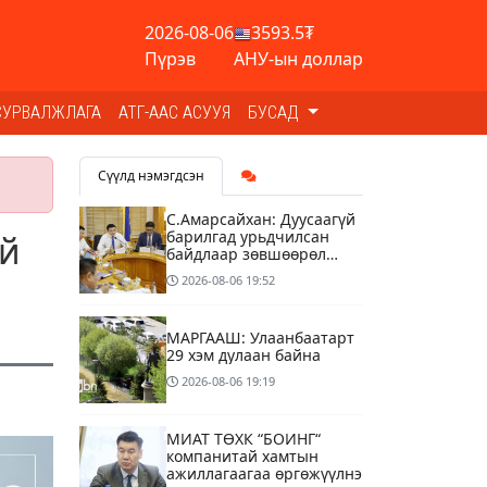
2026-08-06
3593.5₮
Пүрэв
АНУ-ын доллар
СУРВАЛЖЛАГА
АТГ-ААС АСУУЯ
БУСАД
Сүүлд нэмэгдсэн
С.Амарсайхан: Дуусаагүй
барилгад урьдчилсан
ий
байдлаар зөвшөөрөл
гэрчилгээ олгохгүй
2026-08-06
19:52
байхаар зохион
байгуулалт хий
МАРГААШ: Улаанбаатарт
29 хэм дулаан байна
2026-08-06
19:19
МИАТ ТӨХК “БОИНГ“
компанитай хамтын
ажиллагаагаа өргөжүүлнэ