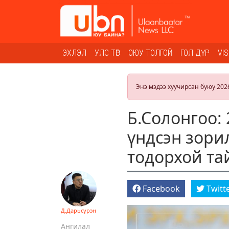
ЭХЛЭЛ
УЛС ТӨР
ОЮУ ТОЛГОЙ
ГОЛ ДҮР
VI
Энэ мэдээ хуучирсан буюу 202
Б.Солонгоо:
үндсэн зори
тодорхой та
Facebook
Twitt
Д.Дарьсүрэн
Ангилал