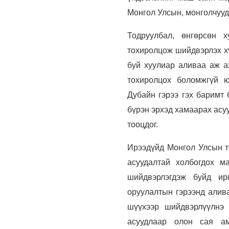
Монгол Улсын, монголчууд
Тодруулбал, өнгөрсөн 
тохиролцож шийдвэрлэх хү
буй хуулиар аливаа аж а
тохиролцох боломжгүй ю
Дубайн гэрээ гэх баримт
бүрэн эрхэд хамаарах асу
тооцдог.
Ирээдүйд Монгол Улсын т
асуудалтай холбогдох м
шийдвэрлэгдэж буйд ир
оруулалтын гэрээнд алив
шүүхээр шийдвэрлүүлнэ
асуудлаар олон сая ам