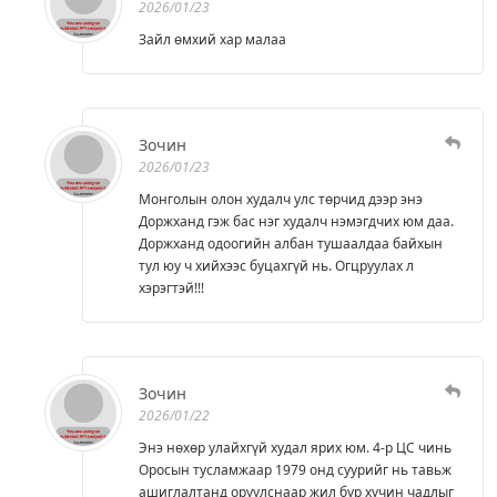
2026/01/23
Зайл өмхий хар малаа
Зочин
2026/01/23
Монголын олон худалч улс төрчид дээр энэ
Доржханд гэж бас нэг худалч нэмэгдчих юм даа.
Доржханд одоогийн албан тушаалдаа байхын
тул юу ч хийхээс буцахгүй нь. Огцруулах л
хэрэгтэй!!!
Зочин
2026/01/22
Энэ нөхөр улайхгүй худал ярих юм. 4-р ЦС чинь
Оросын тусламжаар 1979 онд суурийг нь тавьж
ашиглалтанд оруулснаар жил бүр хүчин чадлыг