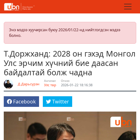
Энэ мэдээ хуучирсан буюу 2026/01/22-нд нийтлэгдсэн мэдээ
болно.
Т.Доржханд: 2028 он гэхэд Монгол
Улс эрчим хүчний бие даасан
байдалтай болж чадна
Ангилал
Огноо
Д.Дарьсүрэн
Улс төр
2026-01-22 18:16:38
Facebook
Twitter