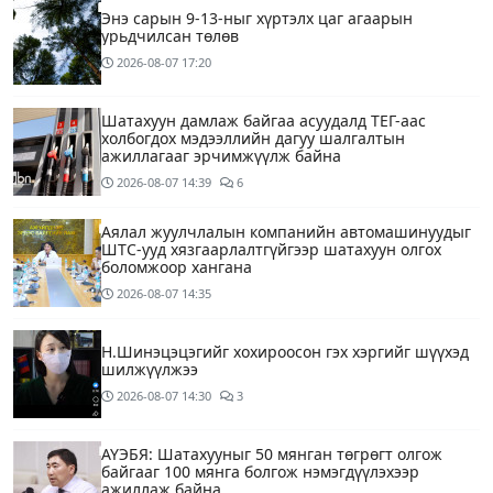
Энэ сарын 9-13-ныг хүртэлх цаг агаарын
урьдчилсан төлөв
2026-08-07
17:20
Шатахуун дамлаж байгаа асуудалд ТЕГ-аас
холбогдох мэдээллийн дагуу шалгалтын
ажиллагааг эрчимжүүлж байна
2026-08-07
14:39
6
Аялал жуулчлалын компанийн автомашинуудыг
ШТС-ууд хязгаарлалтгүйгээр шатахуун олгох
боломжоор хангана
2026-08-07
14:35
Н.Шинэцэцэгийг хохироосон гэх хэргийг шүүхэд
шилжүүлжээ
2026-08-07
14:30
3
АҮЭБЯ: Шатахууныг 50 мянган төгрөгт олгож
байгааг 100 мянга болгож нэмэгдүүлэхээр
ажиллаж байна