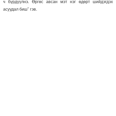
ч бүрдүүлнэ. Өргөс авсан мэт нэг өдөрт шийдэгдэх
асуудал биш" гэв.