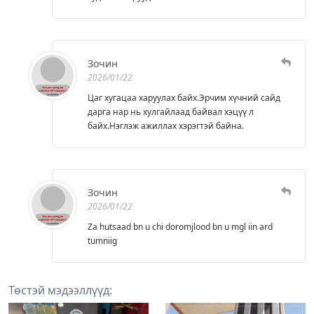
Зочин
2026/01/22
Цаг хугацаа харуулах байх.Эрчим хүчний сайд
дарга нар нь хулгайлаад байвал хэцүү л
байх.Нэглэж ажиллах хэрэгтэй байна.
Зочин
2026/01/22
Za hutsaad bn u chi doromjlood bn u mgl iin ard
tumniig
Төстэй мэдээллүүд: