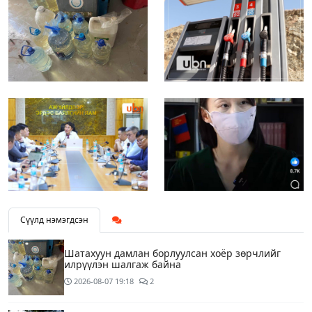
Сүүлд нэмэгдсэн
Шатахуун дамлан борлуулсан хоёр зөрчлийг
илрүүлэн шалгаж байна
2026-08-07
19:18
2