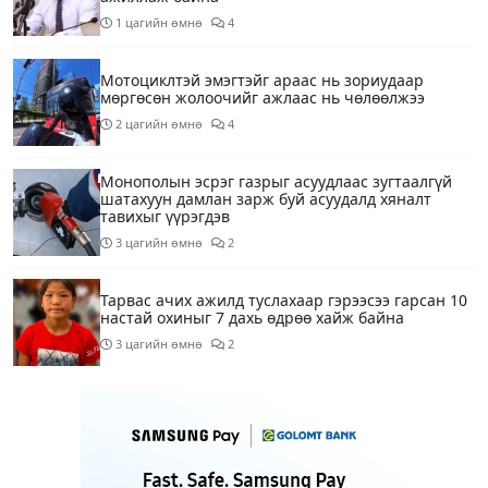
1 цагийн өмнө
4
Мотоциклтэй эмэгтэйг араас нь зориудаар
мөргөсөн жолоочийг ажлаас нь чөлөөлжээ
2 цагийн өмнө
4
Монополын эсрэг газрыг асуудлаас зугтаалгүй
шатахуун дамлан зарж буй асуудалд хяналт
тавихыг үүрэгдэв
3 цагийн өмнө
2
Тарвас ачих ажилд туслахаар гэрээсээ гарсан 10
настай охиныг 7 дахь өдрөө хайж байна
3 цагийн өмнө
2
АҮЭБЯ: Тэгш, сондгойг мөрдөөгүй 7 ШТС-д
торгууль ногдуулах, тусгай зөвшөөрлийг нь
цуцлах хүртэл арга хэмжээ авахыг сануулав
3 цагийн өмнө
2