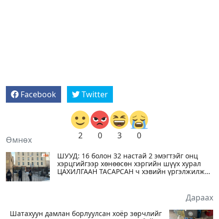
Facebook
Twitter
2
0
3
0
Өмнөх
ШУУД: 16 болон 32 настай 2 эмэгтэйг онц
хэрцгийгээр хөнөөсөн хэргийн шүүх хурал
ЦАХИЛГААН ТАСАРСАН ч хэвийн үргэлжилж
байна
Дараах
Шатахуун дамлан борлуулсан хоёр зөрчлийг