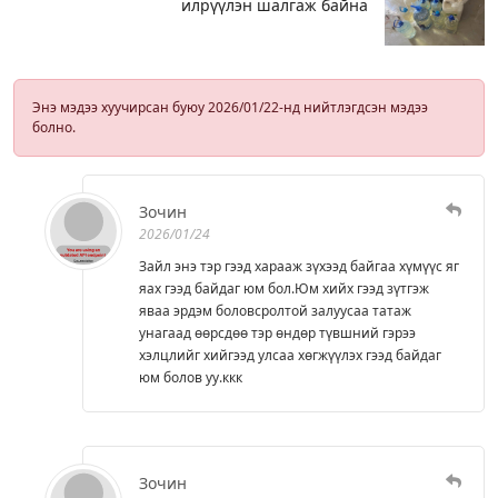
илрүүлэн шалгаж байна
Энэ мэдээ хуучирсан буюу 2026/01/22-нд нийтлэгдсэн мэдээ
болно.
Зочин
2026/01/24
Зайл энэ тэр гээд харааж зүхээд байгаа хүмүүс яг
яах гээд байдаг юм бол.Юм хийх гээд зүтгэж
яваа эрдэм боловсролтой залуусаа татаж
унагаад өөрсдөө тэр өндөр түвшний гэрээ
хэлцлийг хийгээд улсаа хөгжүүлэх гээд байдаг
юм болов уу.ккк
Зочин