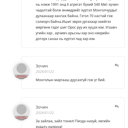
нь нэмж 1991 онд 6 агрегат бүхий 540 Мвт хүчин
чадалтай болж өнөөдрийг хүртэл Монголчуудыг
дулаанаар хангаж байна. Гэтэл 70 настай гэж
солиорч байна.Ишиг эврээ ургахаар эхийгээ
мөргөнө гэдэг шиг Орос руу их хуцах юм. Угаавч
угийн хар , арчивч арьсны хар энэ нөхрийн
доторх санаа нь хүртэл пад хар юм.
Зочин
2026/01/22
Монголын маргааш дуусахгүй гэж үг бий.
Зочин
2026/01/22
За зайлаа, зайл тонил! Пизда нахуй, хөгийн
худалч лалрууд!