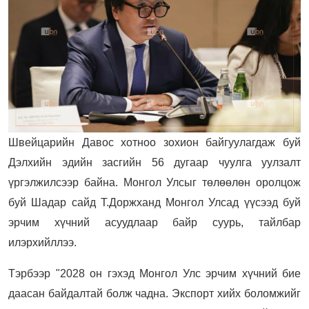
Швейцарийн Давос хотноо зохион байгуулагдаж буй
Дэлхийн эдийн засгийн 56 дугаар чуулга уулзалт
үргэлжилсээр байна. Монгол Улсыг төлөөлөн оролцож
буй Шадар сайд Т.Доржханд Монгол Улсад үүсээд буй
эрчим хүчний асуудлаар байр суурь, тайлбар
илэрхийллээ.
Тэрбээр "2028 он гэхэд Монгол Улс эрчим хүчний бие
даасан байдалтай болж чадна. Экспорт хийх боломжийг