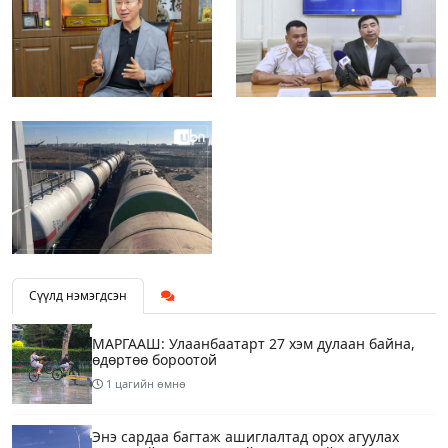
Сүүлд нэмэгдсэн
МАРГААШ: Улаанбаатарт 27 хэм дулаан байна,
өдөртөө бороотой
1 цагийн өмнө
Энэ сардаа багтаж ашиглалтад орох агуулах