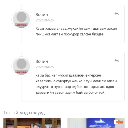
Зочин
2025/04/25
Хэрэг хамаа алаад хүүхдийн хамт шатааж алсан
гэж Энхамаглан прокурор хэлсэн биздээ
Зочин
2025/04/25
ха ха бас нэг жүжиг шаахнээ, өнгөрсөн
хаваржин оюунэргүү женко 2 хүн мөчилж алсан
алуурчныг зурагтаар од болгож гаргасан. одоо
дараагийн сезон эхэлж байгаа бололтой.
Төстэй мэдээллүүд: