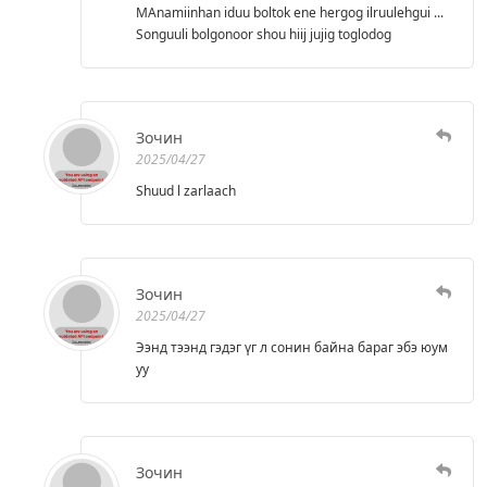
MAnamiinhan iduu boltok ene hergog ilruulehgui ...
Songuuli bolgonoor shou hiij jujig toglodog
Зочин
2025/04/27
Shuud l zarlaach
Зочин
2025/04/27
Ээнд тээнд гэдэг үг л сонин байна бараг эбэ юум
уу
Зочин