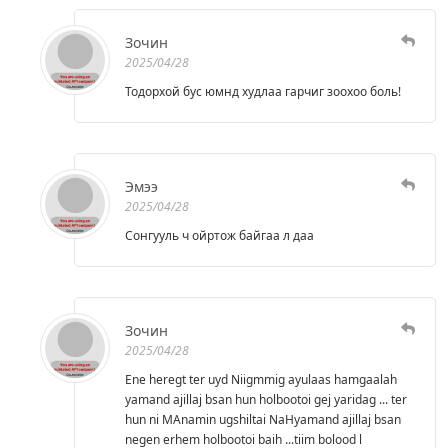
Зочин
2025/04/28
Тодорхой бус юмнд худлаа гарчиг зоохоо боль!
Эмээ
2025/04/28
Сонгууль ч ойртож байгаа л даа
Зочин
2025/04/28
Ene heregt ter uyd Niigmmig ayulaas hamgaalah
yamand ajillaj bsan hun holbootoi gej yaridag ... ter
hun ni MAnamin ugshiltai NaHyamand ajillaj bsan
negen erhem holbootoi baih ...tiim bolood l