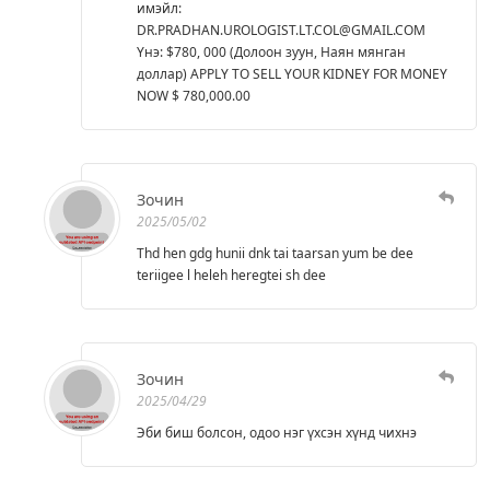
имэйл:
DR.PRADHAN.UROLOGIST.LT.COL@GMAIL.COM
Yнэ: $780, 000 (Долоон зуун, Наян мянган
доллар) APPLY TO SELL YOUR KIDNEY FOR MONEY
NOW $ 780,000.00
Зочин
2025/05/02
Thd hen gdg hunii dnk tai taarsan yum be dee
teriigee l heleh heregtei sh dee
Зочин
2025/04/29
Эби биш болсон, одоо нэг үхсэн хүнд чихнэ