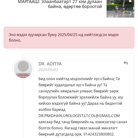
МАРГААШ: Улаанбаатарт 27 хэм дулаан
байна, өдөртөө бороотой
Энэ мэдээ хуучирсан буюу 2025/04/25-нд нийтлэгдсэн мэдээ
болно.
DR. ADITYA
2025/05/02
Бид олон нийтэд мэдээлэхийг хүсч байна; Та
бөөрийг худалдахыг хүсч байна уу? Та
санхүүгийн хямралын улмаас бөөрийг зарж
борлуулах боломжийг эрэлхийлж байна уу, юу
хийхээ мэдэхгүй байна уу? Дараа нь бидэнтэй
холбоо бариад
DR.PRADHAN.UROLOGIST.LT.COL@GMAIL.COM
хаягаар бид танд бөөрнийх нь хэмжээгээр санал
болгох болно. Яагаад гэвэл манай эмнэлэгт
бөөрний дутагдалд орж, 91424323800802.