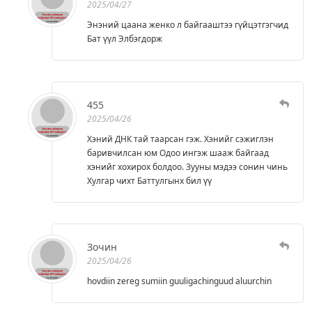
2025/04/27
Энэний цаана женко л байгааштээ гүйцэтгэгчид
Бат үүл Элбэгдорж
455
2025/04/26
Хэний ДНК тай таарсан гэж. Хэнийг сэжиглэн
баривчилсан юм Одоо ингэж шааж байгаад
хэнийг хохирох болдоо. Зууны мэдээ сонин чинь
Хулгар чихт Баттулгынх бил үү
Зочин
2025/04/26
hovdiin zereg sumiin guuligachinguud aluurchin