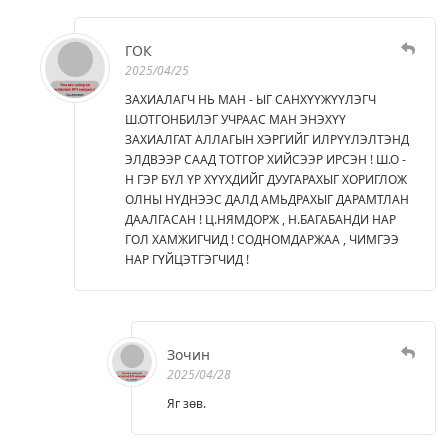
ГОК
2025/04/25
ЗАХИАЛАГЧ НЬ МАН - ЫГ САНХҮҮЖҮҮЛЭГЧ
Ш.ОТГОНБИЛЭГ УЧРААС МАН ЭНЭХҮҮ
ЗАХИАЛГАТ АЛЛАГЫН ХЭРГИЙГ ИЛРҮҮЛЭЛТЭНД
ЭЛДВЭЭР СААД ТОТГОР ХИЙСЭЭР ИРСЭН ! Ш.О -
Н ГЭР БҮЛ ҮР ХҮҮХДИЙГ ДУУГАРАХЫГ ХОРИГЛОЖ
ОЛНЫ НҮДНЭЭС ДАЛД АМЬДРАХЫГ ДАРАМТЛАН
ДААЛГАСАН ! Ц.НЯМДОРЖ , Н.БАГАБАНДИ НАР
ГОЛ ХАМЖИГЧИД ! СОДНОМДАРЖАА , ЧИМГЭЭ
НАР ГҮЙЦЭТГЭГЧИД !
Зочин
2025/04/28
Яг зөв.