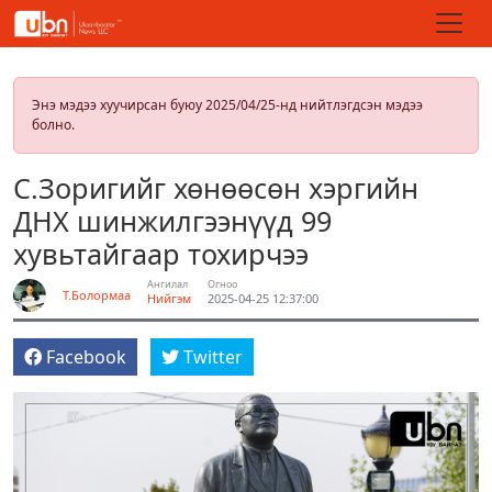
Энэ мэдээ хуучирсан буюу 2025/04/25-нд нийтлэгдсэн мэдээ
болно.
С.Зоригийг хөнөөсөн хэргийн
ДНХ шинжилгээнүүд 99
хувьтайгаар тохирчээ
Ангилал
Огноо
Т.Болормаа
Нийгэм
2025-04-25 12:37:00
Facebook
Twitter