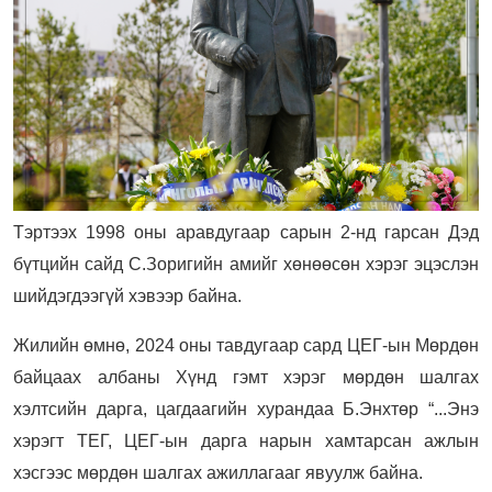
Тэртээх 1998 оны аравдугаар сарын 2-нд гарсан Дэд
бүтцийн сайд С.Зоригийн амийг хөнөөсөн хэрэг эцэслэн
шийдэгдээгүй хэвээр байна.
Жилийн өмнө, 2024 оны тавдугаар сард ЦЕГ-ын Мөрдөн
байцаах албаны Хүнд гэмт хэрэг мөрдөн шалгах
хэлтсийн дарга, цагдаагийн хурандаа Б.Энхтөр “...Энэ
хэрэгт ТЕГ, ЦЕГ-ын дарга нарын хамтарсан ажлын
хэсгээс мөрдөн шалгах ажиллагааг явуулж байна.