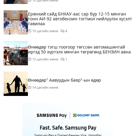
10 цагийн өмнө
Ерөнхий сайд БНХАУ-аас сар бүр 12-15 мянган
тонн АИ-92 автобензин тогтмол нийлүүлэх хүсэлт
тавилаа
10 цагийн өмнө
4
Өнөөдөр тэгш тоогоор төгссөн автомашинтай
иргэд 50 хүртэлх мянган төгрөгөнд БЕНЗИН авна
12 цагийн өмнө
1
Өнөөдөр” Аавуудын баяр”-ын өдөр
14 цагийн өмнө
Улаанбаатарт 31 хэм дулаан байна
16 цагийн өмнө