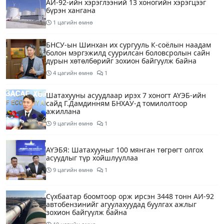
АИ-92-ийн хэрэглээний 13 хоногийн хэрэгцээг
бүрэн хангана
1 цагийн өмнө
БНСУ-ын Шинхан их сургууль К-соёлын наадам
болон мэргэжилд суурилсан боловсролын сайн
дурын хөтөлбөрийг зохион байгуулж байна
4 цагийн өмнө
1
Шатахууны асуудлаар ирэх 7 хоногт АҮЭБ-ийн
сайд Г.Дамдинням БНХАУ-д томилолтоор
ажиллана
9 цагийн өмнө
1
АҮЭБЯ: Шатахууныг 100 мянган төгрөгт олгох
асуудлыг түр хойшлууллаа
9 цагийн өмнө
1
Сүхбаатар боомтоор орж ирсэн 3448 тонн АИ-92
автобензинийг агуулахуудад буулгах ажлыг
зохион байгуулж байна