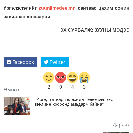
Үргэлжлэлийг
zuuniimedee.mn
сайтаас цахим сонин
захиалан уншаарай.
ЭХ СУРВАЛЖ: ЗУУНЫ МЭДЭЭ
Facebook
Twitter
2
0
4
3
Өмнөх
“Иргэд татвар төлөхийн төлөө зээлээс
зээлийн хооронд амьдарч байна“
Дараах