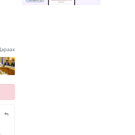
энэ сарын 17-ноос E-
Mongolia системээр
14 цагийн өмнө
зохион байгуулна
Өнөөдөр тэгш тоогоор
төгссөн автомашинтай
иргэд 50 хүртэлх мянган
төгрөгөнд БЕНЗИН авна
14 цагийн өмнө
Дараах
Нийслэлийн цэцэрлэгийн
цахим бүртгэл энэ сарын
10-нд эхэлж, иргэд дараах
зүйлсийг анхаарах
15 цагийн өмнө
шаардлагатай
Улаанбаатарт 28 хэм
дулаан
18 цагийн өмнө
1
Татварын өртэй шатахуун
импортлогч ААН-үүдийн
дансыг битүүмжлэхгүй
1 өдрийн өмнө