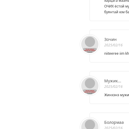
харцага маань
ОЧИХ ёстой му
буянтай юм ба
Зочин
2025/02/16
niiteeree iim 
Мужик...
2025/02/16
Жинхэнэ мужик
Болормаа
2025/02/16