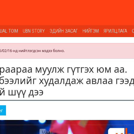
SUAL TOIM
UBN STORY
ЭДИЙН ЗАСАГ
НИЙГЭМ
ЯРИЛЦЛАГА
5/02/16-нд нийтлэгдсэн мэдээ болно.
ураараа муулж гүтгэх юм аа.
бээлийг худалдаж авлаа гээ
й шүү дээ
er