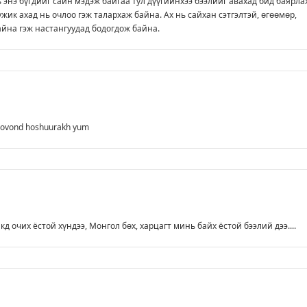
 энэ бүгдийг сайн мэдэж байгаа тул дүүгийнхээ бээлийг авахад бид баярла
жик ахад нь очлоо гэж талархаж байна. Ах нь сайхан сэтгэлтэй, өгөөмөр,
йна гэж настангуудад бодогдож байна.
khovond hoshuurakh yum
д очих ёстой хүндээ, Монгол бөх, харцагт минь байх ёстой бээлий дээ....