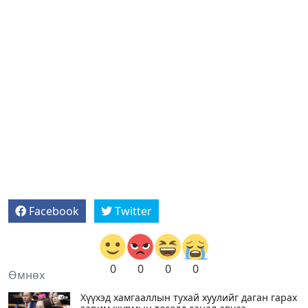
Facebook
Twitter
0
0
0
0
Өмнөх
Хүүхэд хамгааллын тухай хуулийг даган гарах