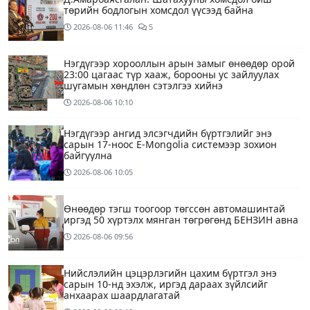
төрийн бодлогын хомсдол үүсээд байна
2026-08-06
11:46
5
Нэгдүгээр хорооллын арын замыг өнөөдөр орой
23:00 цагаас түр хааж, борооны ус зайлуулах
шугамын хөндлөн сэтэлгээ хийнэ
2026-08-06
10:10
Нэгдүгээр ангид элсэгчдийн бүртгэлийг энэ
сарын 17-ноос E-Mongolia системээр зохион
байгуулна
2026-08-06
10:05
Өнөөдөр тэгш тоогоор төгссөн автомашинтай
иргэд 50 хүртэлх мянган төгрөгөнд БЕНЗИН авна
2026-08-06
09:56
Нийслэлийн цэцэрлэгийн цахим бүртгэл энэ
сарын 10-нд эхэлж, иргэд дараах зүйлсийг
анхаарах шаардлагатай