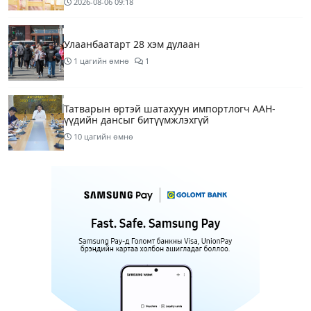
2026-08-06
09:18
Улаанбаатарт 28 хэм дулаан
1 цагийн өмнө
1
Татварын өртэй шатахуун импортлогч ААН-
үүдийн дансыг битүүмжлэхгүй
10 цагийн өмнө
Маргааш Улаанбаатарт 28 хэм дулаан, багавтар
үүлтэй
12 цагийн өмнө
Шатахууны хомсдолтой холбогдуулан онцын
шаардлагагүй бол Монгол Улсад аялахгүй байхыг
АНУ-ын ЭСЯ-наас зөвлөжээ
15 цагийн өмнө
3