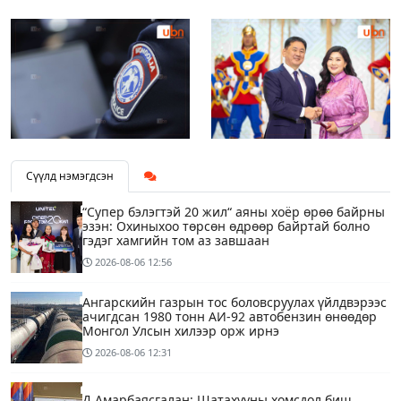
Сүүлд нэмэгдсэн
“Супер бэлэгтэй 20 жил“ аяны хоёр өрөө байрны
эзэн: Охиныхоо төрсөн өдрөөр байртай болно
гэдэг хамгийн том аз завшаан
2026-08-06
12:56
Ангарскийн газрын тос боловсруулах үйлдвэрээс
ачигдсан 1980 тонн АИ-92 автобензин өнөөдөр
Монгол Улсын хилээр орж ирнэ
2026-08-06
12:31
Д.Амарбаясгалан: Шатахууны хомсдол биш