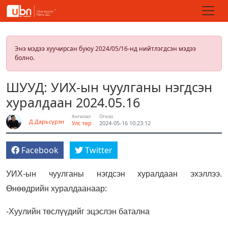
Энэ мэдээ хуучирсан буюу 2024/05/16-нд нийтлэгдсэн мэдээ
болно.
ШУУД: УИХ-ын чуулганы нэгдсэн
хуралдаан 2024.05.16
Ангилал
Огноо
Д.Дарьсүрэн
Улс төр
2024-05-16 10:23:12
Facebook
Twitter
УИХ-ын чуулганы нэгдсэн хуралдаан эхэллээ.
Өнөөдрийн хуралдаанаар:
-Хуулийн төслүүдийг эцэслэн батална