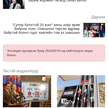
зарим журмын төсөлд санал авчээ
Дараах
“Супер бэлэгтэй 20 жил“ аяны хоёр өрөө
байрны эзэн: Охиныхоо төрсөн өдрөөр
байртай болно гэдэг хамгийн том аз завшаан
Энэ мэдээ хуучирсан буюу 2024/05/16-нд нийтлэгдсэн мэдээ
болно.
Төстэй мэдээллүүд: