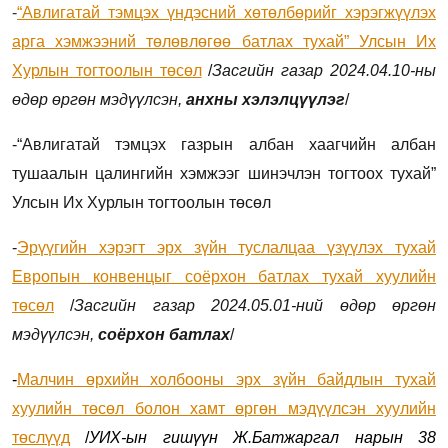
-
“Авлигатай тэмцэх үндэсний хөтөлбөрийг хэрэгжүүлэх
арга хэмжээний төлөвлөгөө батлах тухай” Улсын Их
Хурлын тогтоолын төсөл
/
Засгийн газар 2024.04.10-ны
өдөр өргөн мэдүүлсэн,
анхны хэлэлцүүлэг
/
-“Авлигатай тэмцэх газрын албан хаагчийн албан
тушаалын цалингийн хэмжээг шинэчлэн тогтоох тухай”
Улсын Их Хурлын тогтоолын төсөл
-
Э
рүүгийн хэрэгт эрх зүйн туслалцаа үзүүлэх тухай
Европын конвенцыг соёрхон батлах тухай хуулийн
төсөл
/
Засгийн газар 2024.05.01-ний өдөр өргөн
мэдүүлсэн,
соёрхон батлах
/
-
Малчин өрхийн холбооны эрх зүйн байдлын тухай
хуулийн төсөл болон хамт өргөн мэдүүлсэн хуулийн
төслүүд
/
УИХ-ын гишүүн Ж.Батжаргал нарын 38