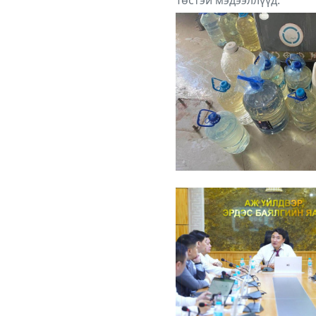
Төстэй мэдээллүүд: