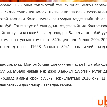
зраас 2023 оныг “Авлигатай тэмцэх жил” болгон зарлаж
эн билээ. Үүний нэг болох Шилэн ажиллагааны хүрээнд өн
отой компани болон тусгай сангуудын мэдээллийг shilen.
ж буй. Тэгвэл тусгай сангуудын мэдээллийг ил болгосноо
байсан тус мэдээллийн санд өчигдөр Барилга, хот байгуу
 хамарсан улсын комиссын 8404 дүгнэлт болон 2004-20
өвлөлтөд орсон 11668 барилга, 3941 эзэмшигчийн мэдэ
.
аас харахад, Монгол Улсын Ерөнхийлөгч асан Н.Багабанди
хүү Б.Батбаяр нарын нэр дээр Хан-Уул дүүргийн нутаг дэ
айршилд амины орон сууцны зориулалтаар 2018 оны 11 
өлөвлөлтийн даалгавар батлагдан гарчээ.