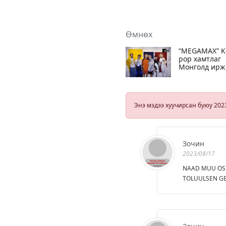
Өмнөх
“MEGAMAX” K
pop хамтлаг
Монголд ирж
Сүхбаатарын
талбайд
тогтлолтоо
хийнэ
Энэ мэдээ хуучирсан буюу 202
Зочин
2023/08/17
NAAD MUU OSH
TOLUULSEN GE