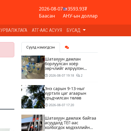
2026-08-07
3593.93₮
Баасан
АНУ-ын доллар
СУРВАЛЖЛАГА
АТГ-ААС АСУУЯ
БУСАД
Сүүлд нэмэгдсэн
Шатахуун дамлан
борлуулсан хоёр
зөрчлийг илрүүлэн
шалгаж байна
2026-08-07
19:18
2
Энэ сарын 9-13-ныг
хүртэлх цаг агаарын
урьдчилсан төлөв
2026-08-07
17:20
Шатахуун дамлаж байгаа
асуудалд ТЕГ-аас
холбогдох мэдээллийн