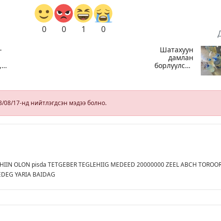
0
0
1
0
-
Шатахуун
дамлан
,
борлуулсан
хоёр зөрчлийг
илрүүлэн
шалгаж байна
3/08/17-нд нийтлэгдсэн мэдээ болно.
IIN OLON pisda TETGEBER TEGLEHIIG MEDEED 20000000 ZEEL ABCH TOROO
DEG YARIA BAIDAG