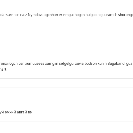
darsureniin naiz Nymdavaagiinhan er emgui hogiin hulgaich guuramch shorongi
eronxiilogch bsn xumuusees xamgiin setgelgui xuvia bodson xun n Bagabandi gua
nart
үй өмхий авгай вэ