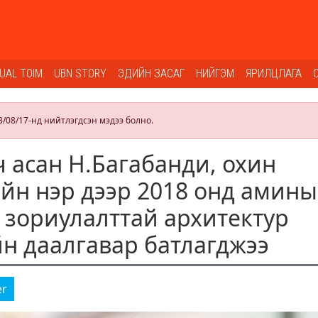
SUAL TOIM
UBN STORY
ЭДИЙН ЗАСАГ
НИЙГЭМ
ЯРИЛЦЛАГА
3/08/17-нд нийтлэгдсэн мэдээ болно.
 асан Н.Багабанди, охин
йн нэр дээр 2018 онд амины
 зориулалттай архитектур
н даалгавар батлагджээ
er