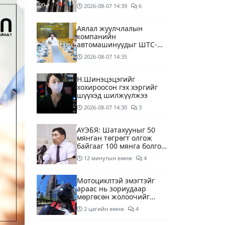
дагуу шалгалтын
2026-08-07
14:39
6
ажиллагааг эрчимжүүлж
байна
Аялал жуулчлалын
компанийн
автомашинуудыг ШТС-
ууд хязгаарлалтгүйгээр
2026-08-07
14:35
шатахуун олгох
боломжоор хангана
Н.Шинэцэцэгийг
хохироосон гэх хэргийг
шүүхэд шилжүүлжээ
2026-08-07
14:30
3
АҮЭБЯ: Шатахууныг 50
мянган төгрөгт олгож
байгааг 100 мянга болгож
нэмэгдүүлэхээр ажиллаж
12 минутын өмнө
4
байна
Мотоциклтэй эмэгтэйг
араас нь зориудаар
мөргөсөн жолоочийг
ажлаас нь чөлөөлжээ
2 цагийн өмнө
4