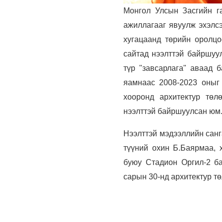
Монгол Улсын Засгийн га
ажиллагааг явуулж эхэлс
хугацаанд төрийн оролцо
сайтад нээлттэй байршуул
түр "завсарлага" аваад 
яамнаас 2008-2023 оныг
хооронд архитектур төл
нээлттэй байршуулсан юм
Нээлттэй мэдээллийн санг
түүний охин Б.Баярмаа, 
буюу Стадион Оргил-2 б
сарын 30-нд архитектур т