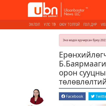
ЭХЛЭЛ
УЛС ТӨР
ОЮУ ТОЛГОЙ
ГОЛ ДҮР
VI
Энэ мэдээ хуучирсан буюу 202
Ерөнхийлөгч
Б.Баярмааги
орон сууцны
төлөвлөлтий
Facebook
Twitt