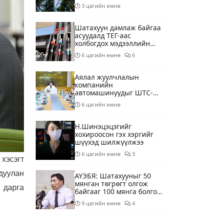
3 цагийн өмнө
Шатахуун дамлаж байгаа
асуудалд ТЕГ-аас
холбогдох мэдээллийн
дагуу шалгалтын
6 цагийн өмнө
6
ажиллагааг эрчимжүүлж
байна
Аялал жуулчлалын
компанийн
автомашинуудыг ШТС-
ууд хязгаарлалтгүйгээр
6 цагийн өмнө
шатахуун олгох
боломжоор хангана
Н.Шинэцэцэгийг
хохироосон гэх хэргийг
шүүхэд шилжүүлжээ
6 цагийн өмнө
3
хэсэгт
гдуулан
АҮЭБЯ: Шатахууныг 50
мянган төгрөгт олгож
 дарга
байгааг 100 мянга болгож
нэмэгдүүлэхээр ажиллаж
9 цагийн өмнө
4
байна