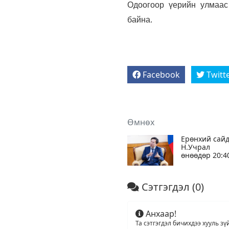
Одоогоор үерийн улмаас 
байна.
Facebook
Twitt
Өмнөх
Ерөнхий сай
Н.Учрал
өнөөдөр 20:4
цагаас
МҮОНРТ-ийн
шууд
Сэтгэгдэл
(0)
ярилцлагад
оролцоно
Анхаар!
Та сэтгэгдэл бичихдээ хууль зү