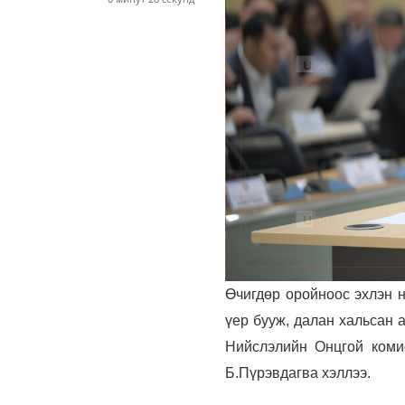
Өчигдөр оройноос эхлэн н
үер бууж, далан хальсан 
Нийслэлийн Онцгой коми
Б.Пүрэвдагва хэллээ.