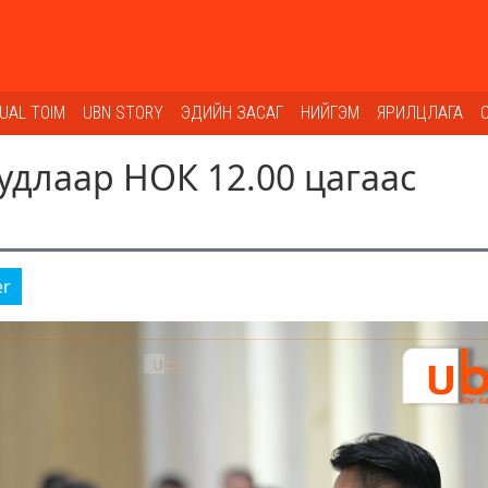
SUAL TOIM
UBN STORY
ЭДИЙН ЗАСАГ
НИЙГЭМ
ЯРИЛЦЛАГА
уудлаар НОК 12.00 цагаас
er