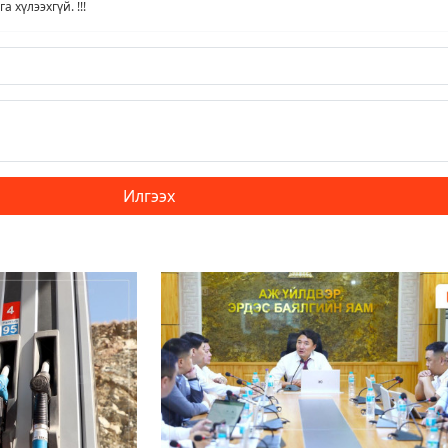
 хүлээхгүй. !!!
Илгээх