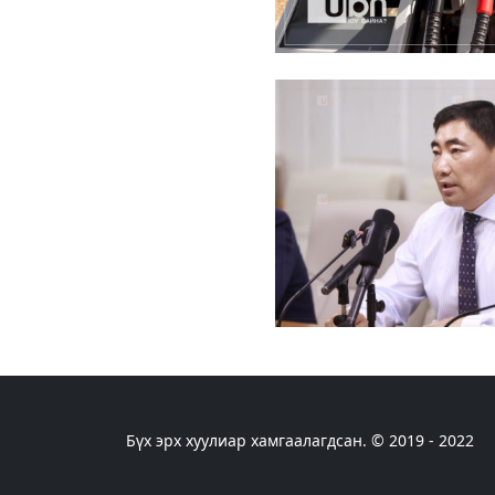
Бүх эрх хуулиар хамгаалагдсан. © 2019 - 2022