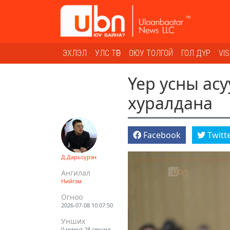
ЭХЛЭЛ
УЛС ТӨР
ОЮУ ТОЛГОЙ
ГОЛ ДҮР
VI
Үер усны ас
хуралдана
Facebook
Twitt
Д.Дарьсүрэн
Ангилал
Нийгэм
Огноо
2026-07-08 10:07:50
Унших
0 минут 28 секунд