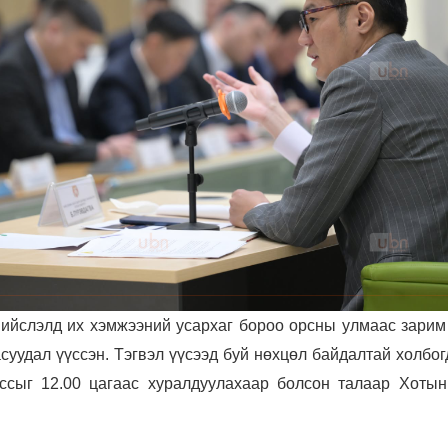
ийслэлд их хэмжээний усархаг бороо орсны улмаас зарим 
асуудал үүссэн. Тэгвэл үүсээд буй нөхцөл байдалтай холбо
ссыг 12.00 цагаас хуралдуулахаар болсон талаар Хотын