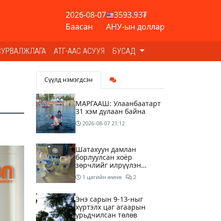
2026-08-07
3593.93₮
Баасан
АНУ-ын доллар
СУРВАЛЖЛАГА
АТГ-ААС АСУУЯ
БУСАД
Сүүлд нэмэгдсэн
МАРГААШ: Улаанбаатарт
31 хэм дулаан байна
2026-08-07
21:12
Шатахуун дамлан
борлуулсан хоёр
зөрчлийг илрүүлэн
шалгаж байна
1 цагийн өмнө
2
Энэ сарын 9-13-ныг
хүртэлх цаг агаарын
урьдчилсан төлөв