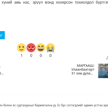
хүний амь нас, эрүүл мэнд хохирсон тохиолдол бүртгэг
er
1
0
0
0
д
МАРГААШ:
Улаанбаатарт
0
31 хэм дулаан
байна
йн болон ёс суртахууныг баримтална уу. Ёс бус сэтгэгдлийг админ устгах эрх