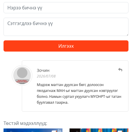
Илгээх
Зочин
2026/07/08
Мэдээж магтан дуулсан бөгс долоосон
пялдагнаж МАН-ыг магтан дуулсан нэвтрүүлэг
болно. Намын суртал ухуулагч МҮОНРТ-ыг татан
буулгавал таарна.
Төстэй мэдээллүүд: