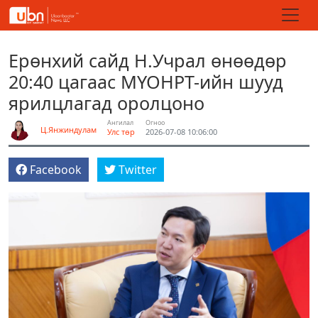
Ерөнхий сайд Н.Учрал өнөөдөр
20:40 цагаас МҮОНРТ-ийн шууд
ярилцлагад оролцоно
Ангилал
Огноо
Ц.Янжиндулам
Улс төр
2026-07-08 10:06:00
Facebook
Twitter