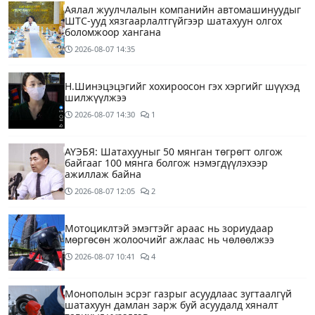
Аялал жуулчлалын компанийн автомашинуудыг
ШТС-ууд хязгаарлалтгүйгээр шатахуун олгох
боломжоор хангана
2026-08-07
14:35
Н.Шинэцэцэгийг хохироосон гэх хэргийг шүүхэд
шилжүүлжээ
2026-08-07
14:30
1
АҮЭБЯ: Шатахууныг 50 мянган төгрөгт олгож
байгааг 100 мянга болгож нэмэгдүүлэхээр
ажиллаж байна
2026-08-07
12:05
2
Мотоциклтэй эмэгтэйг араас нь зориудаар
мөргөсөн жолоочийг ажлаас нь чөлөөлжээ
2026-08-07
10:41
4
Монополын эсрэг газрыг асуудлаас зугтаалгүй
шатахуун дамлан зарж буй асуудалд хяналт