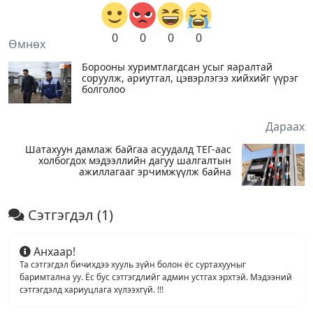
0
0
0
0
Өмнөх
Борооны хуримтлагдсан усыг яаралтай
соруулж, ариутгал, цэвэрлэгээ хийхийг үүрэг
болголоо
Дараах
Шатахуун дамлаж байгаа асуудалд ТЕГ-аас
холбогдох мэдээллийн дагуу шалгалтын
ажиллагааг эрчимжүүлж байна
Сэтгэгдэл
(1)
Анхаар!
Та сэтгэгдэл бичихдээ хууль зүйн болон ёс суртахууныг
баримтална уу. Ёс бус сэтгэгдлийг админ устгах эрхтэй. Мэдээний
сэтгэгдэлд хариуцлага хүлээхгүй. !!!