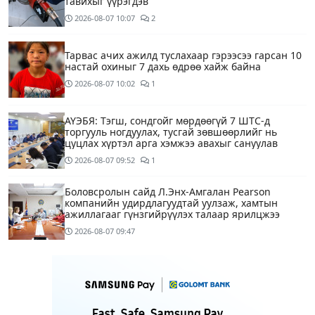
тавихыг үүрэгдэв
2026-08-07
10:07
2
Тарвас ачих ажилд туслахаар гэрээсээ гарсан 10
настай охиныг 7 дахь өдрөө хайж байна
2026-08-07
10:02
1
АҮЭБЯ: Тэгш, сондгойг мөрдөөгүй 7 ШТС-д
торгууль ногдуулах, тусгай зөвшөөрлийг нь
цуцлах хүртэл арга хэмжээ авахыг сануулав
2026-08-07
09:52
1
Боловсролын сайд Л.Энх-Амгалан Pearson
компанийн удирдлагуудтай уулзаж, хамтын
ажиллагааг гүнзгийрүүлэх талаар ярилцжээ
2026-08-07
09:47
Улаанбаатарт 29 хэм дулаан байна
2 цагийн өмнө