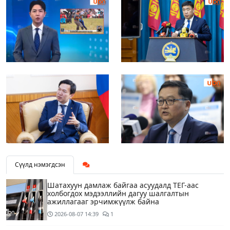
Сүүлд нэмэгдсэн
Шатахуун дамлаж байгаа асуудалд ТЕГ-аас
холбогдох мэдээллийн дагуу шалгалтын
ажиллагааг эрчимжүүлж байна
2026-08-07
14:39
1