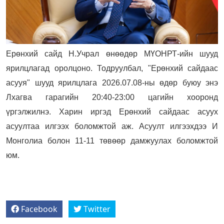
Ерөнхий сайд Н.Учрал өнөөдөр МҮОНРТ-ийн шууд
ярилцлагад оролцоно. Тодруулбал, "Ерөнхий сайдаас
асууя" шууд ярилцлага 2026.07.08-ны өдөр буюу энэ
Лхагва гарагийн 20:40-23:00 цагийн хооронд
үргэлжилнэ. Харин иргэд Ерөнхий сайдаас асуух
асуултаа илгээх боломжтой аж. Асуулт илгээхдээ И
Монголиа болон 11-11 төвөөр дамжуулах боломжтой
юм.
Facebook
Twitter