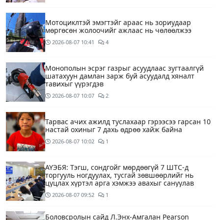
Мотоциклтэй эмэгтэйг араас нь зориудаар
мөргөсөн жолоочийг ажлаас нь чөлөөлжээ
2026-08-07
10:41
4
Монополын эсрэг газрыг асуудлаас зугтаалгүй
шатахуун дамлан зарж буй асуудалд хяналт
тавихыг үүрэгдэв
2026-08-07
10:07
2
Тарвас ачих ажилд туслахаар гэрээсээ гарсан 10
настай охиныг 7 дахь өдрөө хайж байна
2026-08-07
10:02
1
АҮЭБЯ: Тэгш, сондгойг мөрдөөгүй 7 ШТС-д
торгууль ногдуулах, тусгай зөвшөөрлийг нь
цуцлах хүртэл арга хэмжээ авахыг сануулав
2026-08-07
09:52
1
Боловсролын сайд Л.Энх-Амгалан Pearson