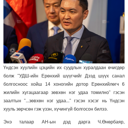
Үндсэн хуулийн цэцийн их суудлын хуралдаан өчигдөр
болж "УДШ-ийн Ерөнхий шүүгчийг Дээд шүүх санал
болгосноос хойш 14 хоногийн дотор Ерөнхийлөгч 6
жилийн хугацаагаар зөвхөн нэг удаа томилно" гэсэн
заалтын "...зөвхөн нэг удаа..." гэсэн хэсэг нь Үндсэн
хууль зөрчсөн гэж үзэн, хүчингүй болгосон билээ.
Энэ талаар АН-ын дэд дарга Ч.Өнөрбаяр,