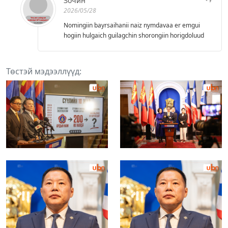
Зочин
2026/05/28
Nomingiin bayrsaihanii naiz nymdavaa er emgui
hogiin hulgaich guilagchin shorongiin horigdoluud
Төстэй мэдээллүүд: