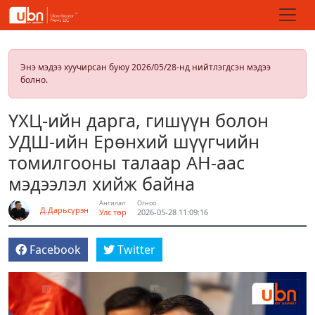
Энэ мэдээ хуучирсан буюу 2026/05/28-нд нийтлэгдсэн мэдээ
болно.
ҮХЦ-ийн дарга, гишүүн болон
УДШ-ийн Ерөнхий шүүгчийн
томилгооны талаар АН-аас
мэдээлэл хийж байна
Ангилал
Огноо
Д.Дарьсүрэн
Улс төр
2026-05-28 11:09:16
Facebook
Twitter