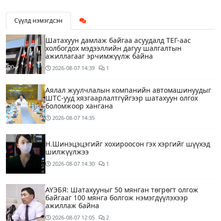
Сүүлд нэмэгдсэн
Шатахуун дамлаж байгаа асуудалд ТЕГ-аас
холбогдох мэдээллийн дагуу шалгалтын
ажиллагааг эрчимжүүлж байна
2026-08-07
14:39
1
Аялал жуулчлалын компанийн автомашинуудыг
ШТС-ууд хязгаарлалтгүйгээр шатахуун олгох
боломжоор хангана
2026-08-07
14:35
Н.Шинэцэцэгийг хохироосон гэх хэргийг шүүхэд
шилжүүлжээ
2026-08-07
14:30
1
АҮЭБЯ: Шатахууныг 50 мянган төгрөгт олгож
байгааг 100 мянга болгож нэмэгдүүлэхээр
ажиллаж байна
2026-08-07
12:05
2