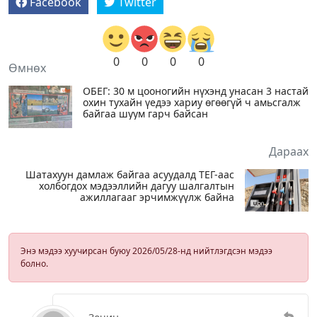
Facebook
Twitter
0
0
0
0
Өмнөх
ОБЕГ: 30 м цооногийн нүхэнд унасан 3 настай
охин тухайн үедээ хариу өгөөгүй ч амьсгалж
байгаа шуум гарч байсан
Дараах
Шатахуун дамлаж байгаа асуудалд ТЕГ-аас
холбогдох мэдээллийн дагуу шалгалтын
ажиллагааг эрчимжүүлж байна
Энэ мэдээ хуучирсан буюу 2026/05/28-нд нийтлэгдсэн мэдээ
болно.