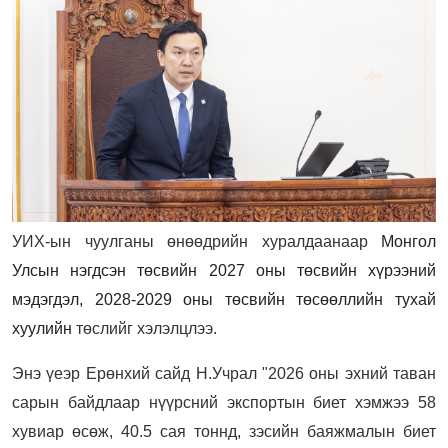
УИХ-ын чуулганы өнөөдрийн хуралдаанаар
Монгол
Улсын нэгдсэн төсвийн 2027 оны төсвийн хүрээний
мэдэгдэл, 2028-2029 оны төсвийн төсөөллийн тухай
хуулийн
төслийг хэлэлцлээ.
Энэ үеэр
Ерөнхий сайд Н.Учрал "
2026 оны эхний таван
сарын байдлаар нүүрсний экспортын биет хэмжээ 58
хувиар өсөж, 40.5 сая тоннд, зэсийн баяжмалын биет