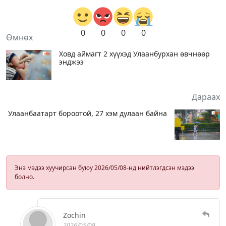
0
0
0
0
Өмнөх
Ховд аймагт 2 хүүхэд Улаанбурхан өвчнөөр
энджээ
Дараах
Улаанбаатарт бороотой, 27 хэм дулаан байна
Энэ мэдээ хуучирсан буюу 2026/05/08-нд нийтлэгдсэн мэдээ
болно.
Zochin
2026/05/09