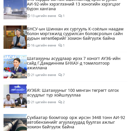
АИ-92-ийн хэрэглээний 13 хоногийн хэрэгцээг
бүрэн хангана
13 цагийн өмнө
1
БНСУ-ын Шинхан их сургууль К-соёлын наадам
болон мэргэжилд суурилсан боловсролын сайн
дурын хөтөлбөрийг зохион байгуулж байна
16 цагийн өмнө
1
Шатахууны асуудлаар ирэх 7 хоногт АҮЭБ-ийн
сайд Г.Дамдинням БНХАУ-д томилолтоор
ажиллана
21 цагийн өмнө
7
АҮЭБЯ: Шатахууныг 100 мянган төгрөгт олгох
асуудлыг түр хойшлууллаа
21 цагийн өмнө
2
Сүхбаатар боомтоор орж ирсэн 3448 тонн АИ-92
автобензинийг агуулахуудад буулгах ажлыг
зохион байгуулж байна