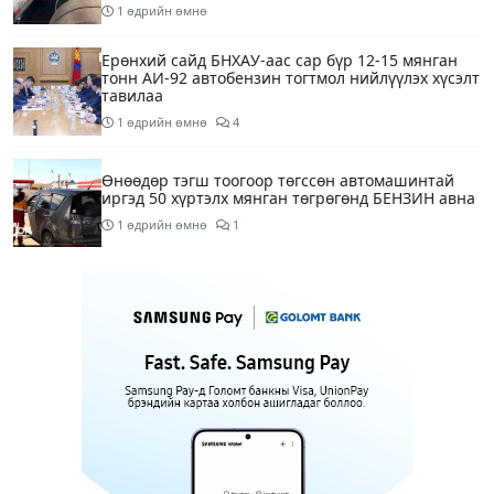
1 өдрийн өмнө
Ерөнхий сайд БНХАУ-аас сар бүр 12-15 мянган
тонн АИ-92 автобензин тогтмол нийлүүлэх хүсэлт
тавилаа
1 өдрийн өмнө
4
Өнөөдөр тэгш тоогоор төгссөн автомашинтай
иргэд 50 хүртэлх мянган төгрөгөнд БЕНЗИН авна
1 өдрийн өмнө
1
Өнөөдөр” Аавуудын баяр”-ын өдөр
1 өдрийн өмнө
Улаанбаатарт 31 хэм дулаан байна
1 өдрийн өмнө