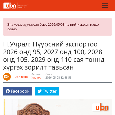
Энэ мэдээ хуучирсан буюу 2026/05/08-нд нийтлэгдсэн мэдээ
болно.
Н.Учрал: Нүүрсний экспортоо
2026 онд 95, 2027 онд 100, 2028
онд 105, 2029 онд 110 сая тоннд
хүргэх зорилт тавьсан
Ангилал
Огноо
UBn team
Улс төр
2026-05-08 12:48:53
Facebook
Twitter