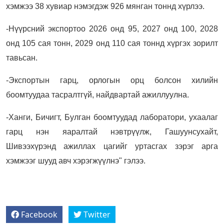
хэмжээ 38 хувиар нэмэгдэж 926 мянган тоннд хүрлээ.
-Нүүрсний экспортоо 2026 онд 95, 2027 онд 100, 2028
онд 105 сая тонн, 2029 онд 110 сая тоннд хүргэх зорилт
тавьсан.
-Экспортын гарц, орлогын орц болсон хилийн
боомтуудаа тасралтгүй, найдвартай ажиллуулна.
-Ханги, Бичигт, Булган боомтуудад лаборатори, ухаалаг
гарц нэн яаралтай нэвтрүүлж, Гашуунсухайт,
Шивээхүрэнд ажиллах цагийг уртасгах зэрэг арга
хэмжээг шууд авч хэрэгжүүлнэ" гэлээ.
Facebook
Twitter