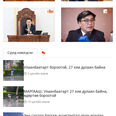
Сүүлд нэмэгдсэн
Улаанбаатарт бороотой, 27 хэм дулаан байна
3 цагийн өмнө
МАРГААШ: Улаанбаатарт 27 хэм дулаан байна,
өдөртөө бороотой
13 цагийн өмнө
Энэ сардаа багтаж ашиглалтад орох агуулах