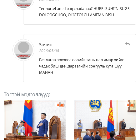
Ter hurtel amid baij chadahuu? HURELSUHIIN BUGS
DOLOOGCHOO, OLIGTOI CH AMITAN BISH
Зочин
2026/05/08
Баялагаа зөөхөөс өөрийг тань нар ямар хийж
чадах биш дээ. Дараагийн сонгууль суга шүү
МАНАН
Төстэй мэдээллүүд: