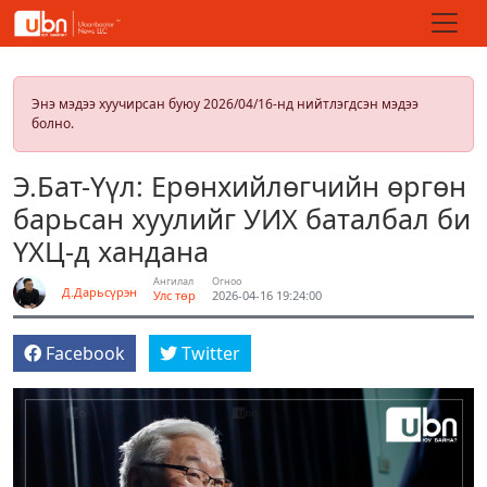
Энэ мэдээ хуучирсан буюу 2026/04/16-нд нийтлэгдсэн мэдээ
болно.
Э.Бат-Үүл: Ерөнхийлөгчийн өргөн
барьсан хуулийг УИХ баталбал би
ҮХЦ-д хандана
Ангилал
Огноо
Д.Дарьсүрэн
Улс төр
2026-04-16 19:24:00
Facebook
Twitter