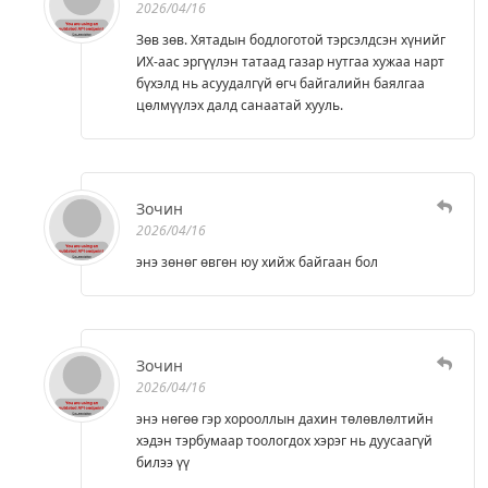
2026/04/16
Зөв зөв. Хятадын бодлоготой тэрсэлдсэн хүнийг
ИХ-аас эргүүлэн татаад газар нутгаа хужаа нарт
бүхэлд нь асуудалгүй өгч байгалийн баялгаа
цөлмүүлэх далд санаатай хууль.
Зочин
2026/04/16
энэ зөнөг өвгөн юу хийж байгаан бол
Зочин
2026/04/16
энэ нөгөө гэр хорооллын дахин төлөвлөлтийн
хэдэн тэрбумаар тоологдох хэрэг нь дуусаагүй
билээ үү