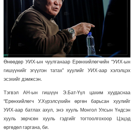
Өнөөдөр УИХ-ын чуулганаар Ерөнхийлөгчийн “УИХ-ын
гишүүнийг эгүүлэн татах” хуулийг УИХ-аар хэлэлцэх
эсэхийг дэмжсэн.
Тэгвэл АН-ын гишүүн Э.Бат-Үүл цахим хуудаснаа
“Ерөнхийлөгч У.Хүрэлсүхийн өргөн барьсан хуулийг
УИХ-аар батлах ахул, энэ хууль Монгол Улсын Үндсэн
хууль зөрчсөн хууль гэдгийг тогтоолгохоор Цэцэд
өргөдөл гаргана, би.