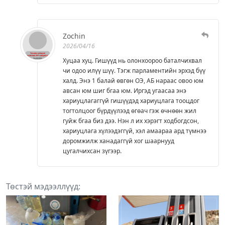
Zochin
2026/04/16
Хуцаа хуц. Гишүүд нь олонхоороо баталчихвал
чи одоо илүү шүү. Тэгж парламентийн эрхэд бүү
халд. Энэ 1 балай өвгөн ОЭ, АБ нараас овоо юм
авсан юм шиг бгаа юм. Иргэд угаасаа энэ
хариуцлагаггүй гишүүдэд хариуцлага тооцдог
тогтолцоог бүрдүүлээд өгөач гэж өчнөөн жил
гуйж бгаа биз дээ. Нэн л их хэрэгт ходбогдсон,
хариуцлага хүлээдэггүй, хэл амаараа ард түмнээ
доромжилж ханадаггүй хог шаарнууд
цугалчихсан зүгээр.
Төстэй мэдээллүүд: