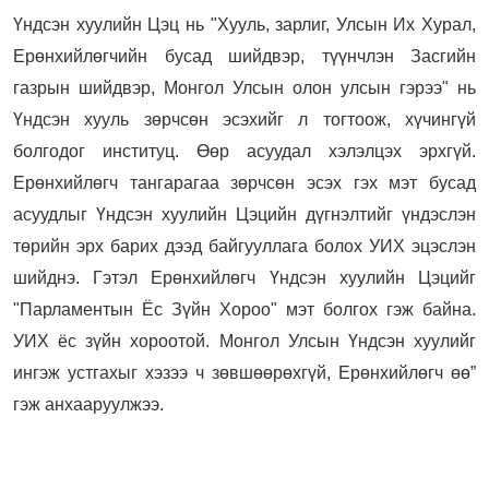
Үндсэн хуулийн Цэц нь "Хууль, зарлиг, Улсын Их Хурал,
Ерөнхийлөгчийн бусад шийдвэр, түүнчлэн Засгийн
газрын шийдвэр, Монгол Улсын олон улсын гэрээ" нь
Үндсэн хууль зөрчсөн эсэхийг л тогтоож, хүчингүй
болгодог институц. Өөр асуудал хэлэлцэх эрхгүй.
Ерөнхийлөгч тангарагаа зөрчсөн эсэх гэх мэт бусад
асуудлыг Үндсэн хуулийн Цэцийн дүгнэлтийг үндэслэн
төрийн эрх барих дээд байгууллага болох УИХ эцэслэн
шийднэ. Гэтэл Ерөнхийлөгч Үндсэн хуулийн Цэцийг
"Парламентын Ёс Зүйн Хороо" мэт болгох гэж байна.
УИХ ёс зүйн хороотой. Монгол Улсын Үндсэн хуулийг
ингэж устгахыг хэзээ ч зөвшөөрөхгүй, Ерөнхийлөгч өө”
гэж анхааруулжээ.