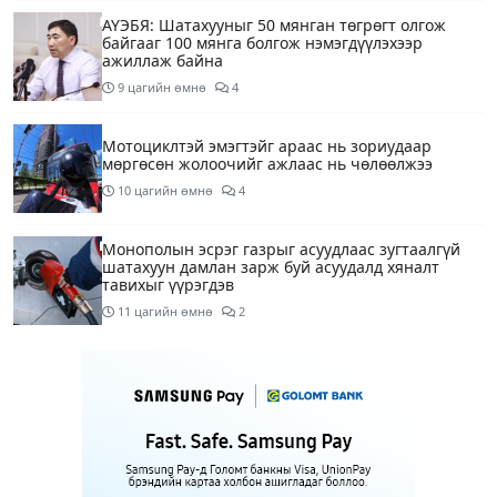
АҮЭБЯ: Шатахууныг 50 мянган төгрөгт олгож
байгааг 100 мянга болгож нэмэгдүүлэхээр
ажиллаж байна
9 цагийн өмнө
4
Мотоциклтэй эмэгтэйг араас нь зориудаар
мөргөсөн жолоочийг ажлаас нь чөлөөлжээ
10 цагийн өмнө
4
Монополын эсрэг газрыг асуудлаас зугтаалгүй
шатахуун дамлан зарж буй асуудалд хяналт
тавихыг үүрэгдэв
11 цагийн өмнө
2
Тарвас ачих ажилд туслахаар гэрээсээ гарсан 10
настай охиныг 7 дахь өдрөө хайж байна
11 цагийн өмнө
2
АҮЭБЯ: Тэгш, сондгойг мөрдөөгүй 7 ШТС-д
торгууль ногдуулах, тусгай зөвшөөрлийг нь