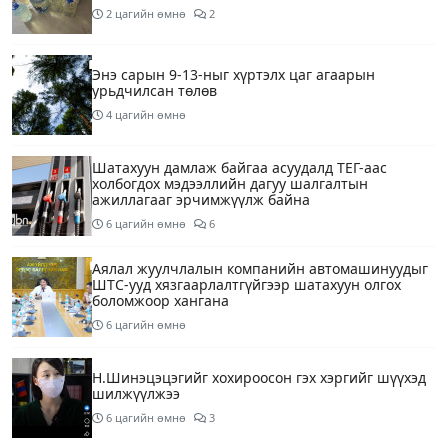
2 цагийн өмнө
2
Энэ сарын 9-13-ныг хүртэлх цаг агаарын
урьдчилсан төлөв
4 цагийн өмнө
Шатахуун дамлаж байгаа асуудалд ТЕГ-аас
холбогдох мэдээллийн дагуу шалгалтын
ажиллагааг эрчимжүүлж байна
6 цагийн өмнө
6
Аялал жуулчлалын компанийн автомашинуудыг
ШТС-ууд хязгаарлалтгүйгээр шатахуун олгох
боломжоор хангана
6 цагийн өмнө
Н.Шинэцэцэгийг хохироосон гэх хэргийг шүүхэд
шилжүүлжээ
6 цагийн өмнө
3