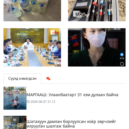
Сүүлд нэмэгдсэн
МАРГААШ: Улаанбаатарт 31 хэм дулаан байна
2026-08-07
21:12
Шатахуун дамлан борлуулсан хоёр зөрчлийг
илрүүлэн шалгаж байна