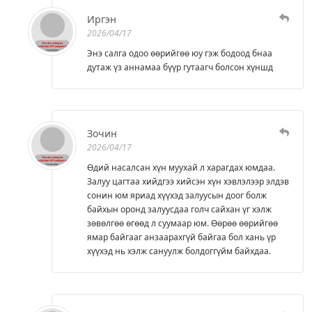
Иргэн
2026/04/17
Энэ салга одоо өөрийгөө юу гэж бодоод бнаа
дутаж үз аннамаа бүүр гутаагч болсон хүншд
Зочин
2026/04/17
Өдий насалсан хүн муухай л харагдах юмдаа.
Залуу цагтаа хийдгээ хийсэн хүн хэвлэлээр элдэв
сонин юм яриад хүүхэд залуусын доог болж
байхын оронд залуусдаа голч сайхан үг хэлж
зөвөлгөө өгөөд л суумаар юм. Өөрөө өөрийгөө
ямар байгааг анзаарахгүй байгаа бол хань үр
хүүхэд нь хэлж сануулж болдоггүйм байхдаа.