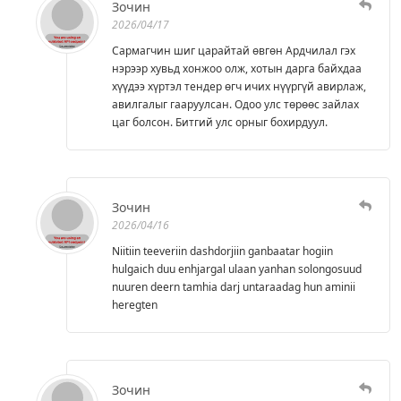
Зочин
2026/04/17
Сармагчин шиг царайтай өвгөн Ардчилал гэх
нэрээр хувьд хонжоо олж, хотын дарга байхдаа
хүүдээ хүртэл тендер өгч ичих нүүргүй авирлаж,
авилгалыг гааруулсан. Одоо улс төрөөс зайлах
цаг болсон. Битгий улс орныг бохирдуул.
Зочин
2026/04/16
Niitiin teeveriin dashdorjiin ganbaatar hogiin
hulgaich duu enhjargal ulaan yanhan solongosuud
nuuren deern tamhia darj untaraadag hun aminii
heregten
Зочин