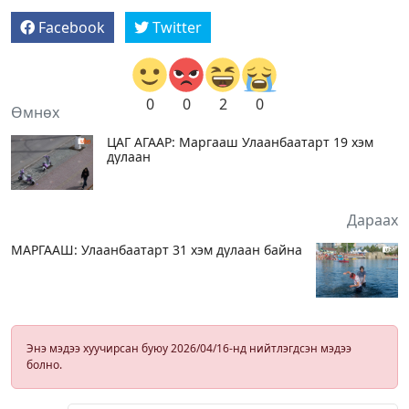
Facebook
Twitter
0
0
2
0
Өмнөх
ЦАГ АГААР: Маргааш Улаанбаатарт 19 хэм
дулаан
Дараах
МАРГААШ: Улаанбаатарт 31 хэм дулаан байна
Энэ мэдээ хуучирсан буюу 2026/04/16-нд нийтлэгдсэн мэдээ
болно.