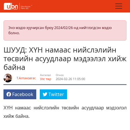
Энэ мэдээ хуучирсан буюу 2024/02/26-нд нийтлэгдсэн мэдээ
болно.
ШУУД: ХҮН намаас нийслэлийн
төсвийн асуудлаар мэдээлэл хийж
байна
Ангилал
Огноо
Т.Алтанзагас
Улс төр
2024-02-26 11:05:00
Facebook
Twitter
ХҮН намаас нийслэлийн төсвийн асуудлаар мэдээлэл
хийж байна.