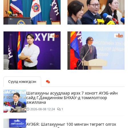
Сүүлд нэмэгдсэн
Шатахууны асуудлаар ирэх 7 хоногт АҮЭБ-ийн
сайд Г.Дамдинням БНХАУ-д томилолтоор
ажиллана
2026-08-08
12:24
1
АҮЭБЯ: Шатахууныг 100 мянган төгрөгт олгох