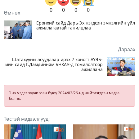
0
0
0
0
Өмнөх
Ерөнхий сайд Дарь-Эх нэгдсэн эмнэлгийн үйл
ажиллагаатай танилцлаа
Дараах
Шатахууны асуудлаар ирэх 7 хоногт АҮЭБ-
ийн сайд Г.Дамдинням БНХАУ-д томилолтоор
ажиллана
Энэ мэдээ хуучирсан буюу 2024/02/26-нд нийтлэгдсэн мэдээ
болно.
Төстэй мэдээллүүд: