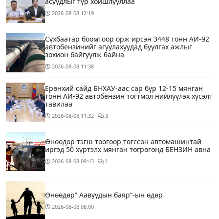
асуудлыг түр хойшлууллаа
2026-08-08
12:19
Сүхбаатар боомтоор орж ирсэн 3448 тонн АИ-92
автобензинийг агуулахуудад буулгах ажлыг
зохион байгуулж байна
2026-08-08
11:38
Ерөнхий сайд БНХАУ-аас сар бүр 12-15 мянган
тонн АИ-92 автобензин тогтмол нийлүүлэх хүсэлт
тавилаа
2026-08-08
11:32
3
Өнөөдөр тэгш тоогоор төгссөн автомашинтай
иргэд 50 хүртэлх мянган төгрөгөнд БЕНЗИН авна
2026-08-08
09:43
1
Өнөөдөр” Аавуудын баяр”-ын өдөр
2026-08-08
08:00