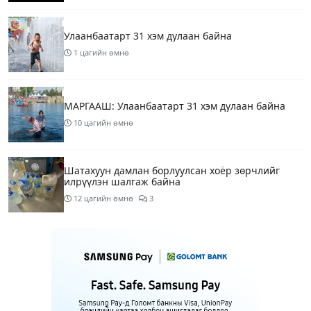
Улаанбаатарт 31 хэм дулаан байна
1 цагийн өмнө
МАРГААШ: Улаанбаатарт 31 хэм дулаан байна
10 цагийн өмнө
Шатахуун дамлан борлуулсан хоёр зөрчлийг
илрүүлэн шалгаж байна
12 цагийн өмнө
3
Энэ сарын 9-13-ныг хүртэлх цаг агаарын
урьдчилсан төлөв
14 цагийн өмнө
Шатахуун дамлаж байгаа асуудалд ТЕГ-аас