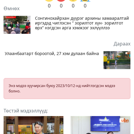
0
0
0
0
Өмнөх
Сонгинохайрхан дүүрэг архины хамааралтай
иргэдэд чиглэсэн “ зорилтот хүн- зорилтот
өрх“ нэгдсэн арга хэмжээг эхлүүллээ
Дараах
Улаанбаатарт бороотой, 27 хэм дулаан байна
Энэ мэдээ хуучирсан буюу 2023/10/12-нд нийтлэгдсэн мэдээ
болно.
Төстэй мэдээллүүд: