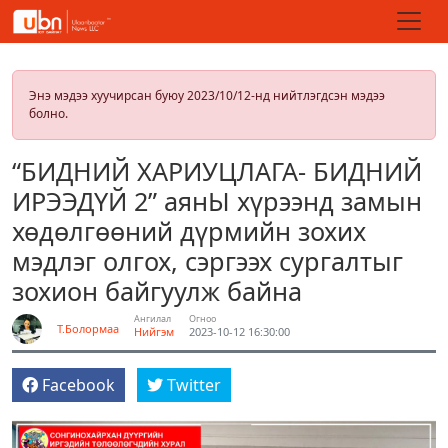
Энэ мэдээ хуучирсан буюу 2023/10/12-нд нийтлэгдсэн мэдээ
болно.
“БИДНИЙ ХАРИУЦЛАГА- БИДНИЙ
ИРЭЭДҮЙ 2” аянЫ хүрээнд замын
хөдөлгөөний дүрмийн зохих
мэдлэг олгох, сэргээх сургалтыг
зохион байгуулж байна
Ангилал
Огноо
Т.Болормаа
Нийгэм
2023-10-12 16:30:00
Facebook
Twitter