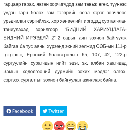
гарцаар гарах, явган зорчигчдод зам тавьж өгөх, түүнээс
үүдэн гарч болох зам тээврийн осол хэрэг зөрчлөөс
урьдчилан сэргийлэх, хор хөнөөлийг иргэдэд сурталчлан
таниулахад зорилгоор “БИДНИЙ ХАРИУЦЛАГА-
БИДНИЙ ИРЭЭДҮЙ 2” 2 сарын аян зохион байгуулж
байгаа ба тус аяны хүрээнд эхний ээлжид СӨБ-ын 111-р
цэцэрлэг, Ерөнхий боловсролын 65, 107, 42, 122-р
сургуулийн сурагчдын нийт эцэг, эх, албан хаагчдад
Замын хөдөлгөөний дүрмийн зохих мэдлэг олгох,
сэргээх сургалтыг зохион байгуулан ажиллаж байна.
Facebook
Twitter