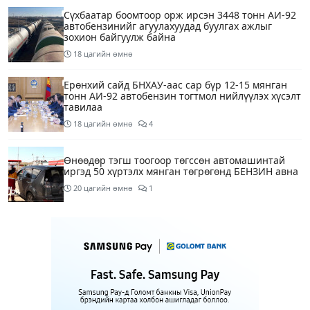
Сүхбаатар боомтоор орж ирсэн 3448 тонн АИ-92
автобензинийг агуулахуудад буулгах ажлыг
зохион байгуулж байна
18 цагийн өмнө
Ерөнхий сайд БНХАУ-аас сар бүр 12-15 мянган
тонн АИ-92 автобензин тогтмол нийлүүлэх хүсэлт
тавилаа
18 цагийн өмнө
4
Өнөөдөр тэгш тоогоор төгссөн автомашинтай
иргэд 50 хүртэлх мянган төгрөгөнд БЕНЗИН авна
20 цагийн өмнө
1
Өнөөдөр” Аавуудын баяр”-ын өдөр
1 өдрийн өмнө
Улаанбаатарт 31 хэм дулаан байна