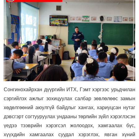
Сонгинохайрхан дүүргийн ИТХ, Гэмт хэргээс урьдчилан
сэргийлэх ажлыг зохицуулах салбар зөвлөлөөс замын
хөдөлгөөний аюулгүй байдлыг хангах, хариуцсан нутаг
дэвсгэрт согтууруулах ундааны төрлийн зүйл хэрэглэсэн
үедээ тээврийн хэрэгсэл жолоодох, хамгаалах бүс,
хүүхдийн хамгаалах суудал хэрэглэх, явган хүний