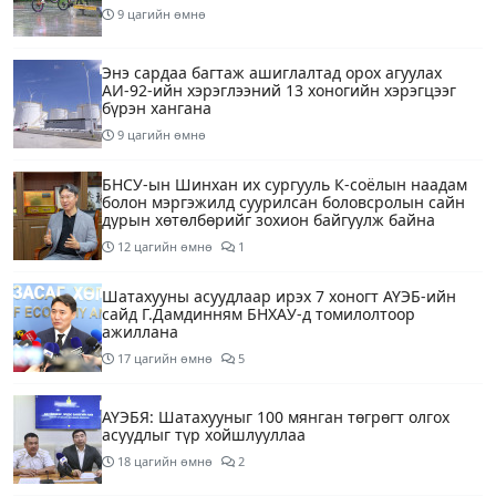
9 цагийн өмнө
Энэ сардаа багтаж ашиглалтад орох агуулах
АИ-92-ийн хэрэглээний 13 хоногийн хэрэгцээг
бүрэн хангана
9 цагийн өмнө
БНСУ-ын Шинхан их сургууль К-соёлын наадам
болон мэргэжилд суурилсан боловсролын сайн
дурын хөтөлбөрийг зохион байгуулж байна
12 цагийн өмнө
1
Шатахууны асуудлаар ирэх 7 хоногт АҮЭБ-ийн
сайд Г.Дамдинням БНХАУ-д томилолтоор
ажиллана
17 цагийн өмнө
5
АҮЭБЯ: Шатахууныг 100 мянган төгрөгт олгох
асуудлыг түр хойшлууллаа
18 цагийн өмнө
2