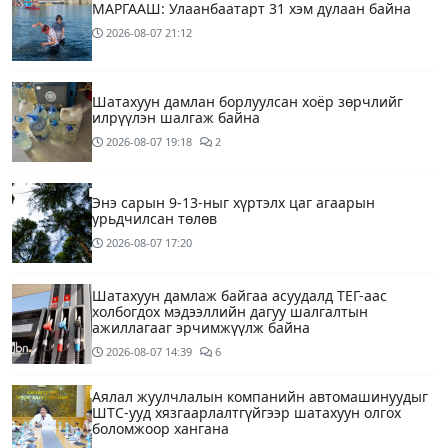
МАРГААШ: Улаанбаатарт 31 хэм дулаан байна
2026-08-07
21:12
Шатахуун дамлан борлуулсан хоёр зөрчлийг
илрүүлэн шалгаж байна
2026-08-07
19:18
2
Энэ сарын 9-13-ныг хүртэлх цаг агаарын
урьдчилсан төлөв
2026-08-07
17:20
Шатахуун дамлаж байгаа асуудалд ТЕГ-аас
холбогдох мэдээллийн дагуу шалгалтын
ажиллагааг эрчимжүүлж байна
2026-08-07
14:39
6
Аялал жуулчлалын компанийн автомашинуудыг
ШТС-ууд хязгаарлалтгүйгээр шатахуун олгох
боломжоор хангана