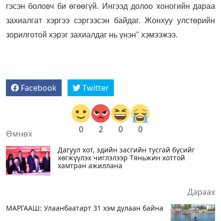
гэсэн боловч би өгөөгүй. Ингээд долоо хоногийн дараа
захиалгат хэргээ сэргээсэн байдаг. Жонхуу улстөрийн
зорилготой хэрэг захиалдаг нь үнэн" хэмээжээ.
Facebook
Twitter
0
2
0
0
Өмнөх
Дагуул хот, эдийн засгийн тусгай бүсийг
хөгжүүлэх чиглэлээр Тяньжин хоттой
хамтран ажиллана
Дараах
МАРГААШ: Улаанбаатарт 31 хэм дулаан байна