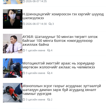
2026-08-07
14:35
Н.Шинэцэцэгийг хохироосон гэх хэргийг шүүхэд
шилжүүлжээ
2026-08-07
14:30
3
АҮЭБЯ: Шатахууныг 50 мянган төгрөгт олгож
байгааг 100 мянга болгож нэмэгдүүлэхээр
ажиллаж байна
1 цагийн өмнө
4
Мотоциклтэй эмэгтэйг араас нь зориудаар
мөргөсөн жолоочийг ажлаас нь чөлөөлжээ
3 цагийн өмнө
4
Монополын эсрэг газрыг асуудлаас зугтаалгүй
шатахуун дамлан зарж буй асуудалд хяналт
тавихыг үүрэгдэв
3 цагийн өмнө
2