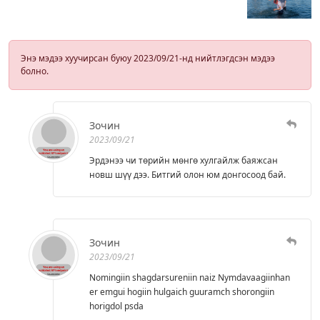
Энэ мэдээ хуучирсан буюу 2023/09/21-нд нийтлэгдсэн мэдээ
болно.
Зочин
2023/09/21
Эрдэнээ чи төрийн мөнгө хулгайлж баяжсан
новш шүү дээ. Битгий олон юм донгосоод бай.
Зочин
2023/09/21
Nomingiin shagdarsureniin naiz Nymdavaagiinhan
er emgui hogiin hulgaich guuramch shorongiin
horigdol psda