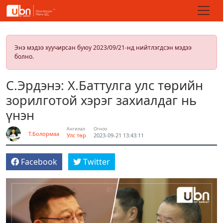
Энэ мэдээ хуучирсан буюу 2023/09/21-нд нийтлэгдсэн мэдээ
болно.
С.Эрдэнэ: Х.Баттулга улс төрийн
зорилготой хэрэг захиалдаг нь
үнэн
Ангилал
Огноо
Т.Болормаа
Улс төр
2023-09-21 13:43:11
Facebook
Twitter