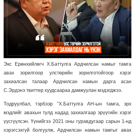
Экс Ерөнхийлөгч Х.Баттулга Ардчилсан намыг тамга
авах зорилгоор улстөрийн зорилготойгоор хэрэг
захиалсан талаар Ардчилсан намын дарга асан
С.Эрдэнэ твиттер хуудсаараа дамжуулан мэдэгджээ.
Тодруулбал, тэрбээр "Х.Баттулга АН-ын тамга, эрх
мэдлийг авахын тулд надад захиалгаар эрүүгийн хэрэг
үүсгүүлсэн. Үүнийгээ 2021 оны гуравдугаар сарын 1-нд
хэрэгсэхгүй болгуулж, Ардчилсан намын тамгыг авах