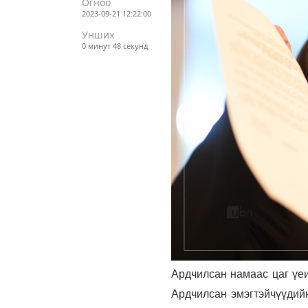
Огноо
2023-09-21 12:22:00
Унших
0 минут 48 секунд
Ардчилсан намаас цаг үеи
Ардчилсан эмэгтэйчүүдий