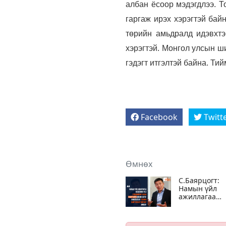
албан ёсоор мэдэгдлээ. Т
гаргаж ирэх хэрэгтэй бай
төрийн амьдралд идэвхтэ
хэрэгтэй. Монгол улсын ш
гэдэгт итгэлтэй байна. Ти
Facebook
Twitt
Өмнөх
С.Баярцогт:
Намын үйл
ажиллагаа
идэвхжих үед
Ерөнхийлөгч
асан Х.Баттул