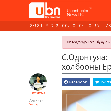
ЭХЛЭЛ
УЛС ТӨР
ОЮУ ТОЛГОЙ
ГОЛ ДҮР
VI
Энэ мэдээ хуучирсан буюу 202
С.Одонтуяа:
холбооны Е
Facebook
Twitt
Т.Болормаа
Ангилал
Улс төр