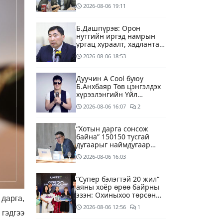
2026-08-06
19:11
Б.Дашпүрэв: Орон
нутгийн иргэд намрын
ургац хураалт, хадлантай
холбоотой ШТС-уудаар
2026-08-06
18:53
зөөврийн саваар
автобензин авч болно
Дуучин A Cool буюу
Б.Анхбаяр Төв цэнгэлдэх
хүрээлэнгийн Үйл
ажиллагаа, олон нийтийн
2026-08-06
16:07
2
тоглолт хариуцсан
захирлаар томилогджээ
“Хотын дарга сонсож
байна” 150150 тусгай
дугаарыг наймдугаар
сарын 14-нөөс
2026-08-06
16:03
ажиллуулж эхэлнэ
“Супер бэлэгтэй 20 жил“
аяны хоёр өрөө байрны
эзэн: Охиныхоо төрсөн
дарга,
өдрөөр байртай болно
2026-08-06
12:56
1
гэдэг хамгийн том аз
гэдгээ
завшаан