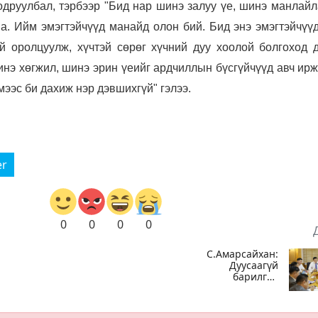
одруулбал, тэрбээр "Бид нар шинэ залуу үе, шинэ манлайл
на. Ийм эмэгтэйчүүд манайд олон бий. Бид энэ эмэгтэйчүү
й оролцуулж, хүчтэй сөрөг хүчний дуу хоолой болгоход 
инэ хөгжил, шинэ эрин үеийг ардчиллын бүсгүйчүүд авч ир
ймээс би дахиж нэр дэвшихгүй" гэлээ.
er
0
0
0
0
С.Амарсайхан:
Дуусаагүй
барилгад
урьдчилсан
байдлаар
га
зөвшөөрөл