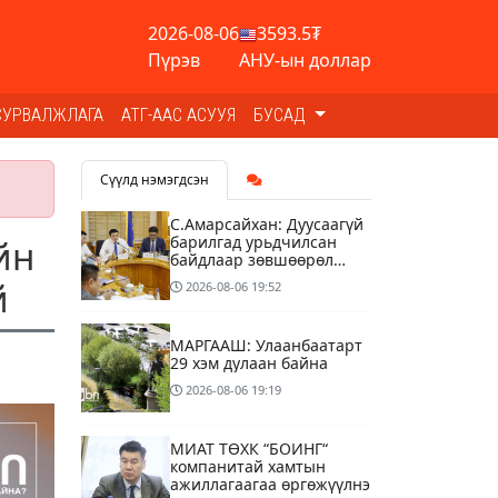
2026-08-06
3593.5₮
Пүрэв
АНУ-ын доллар
СУРВАЛЖЛАГА
АТГ-ААС АСУУЯ
БУСАД
Сүүлд нэмэгдсэн
С.Амарсайхан: Дуусаагүй
барилгад урьдчилсан
йн
байдлаар зөвшөөрөл
гэрчилгээ олгохгүй
й
2026-08-06
19:52
байхаар зохион
байгуулалт хий
МАРГААШ: Улаанбаатарт
29 хэм дулаан байна
2026-08-06
19:19
МИАТ ТӨХК “БОИНГ“
компанитай хамтын
ажиллагаагаа өргөжүүлнэ