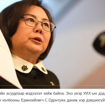
йн асуудлаар мэдээлэл хийж байна. Энэ үеэр УИХ-ын дэд 
н холбооны Ерөнхийлөгч С.Одонтуяа дахиж нэр дэвшихгүй 