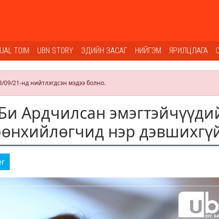
SUAL TOIM
UBN STORY
ЭДИЙН ЗАСАГ
НИЙГЭМ
ЯРИЛЦЛАГА
3/09/21-нд нийтлэгдсэн мэдээ болно.
 Би Ардчилсан эмэгтэйчүүди
рөнхийлөгчид нэр дэвшихгү
er