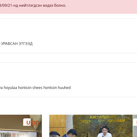
гэрчилгээ
3/09/21-нд нийтлэгдсэн мэдээ болно.
он
олгохгүй
байхаар зохион
байгуулалт хий
 УРАВСАН ЭТГЭЭД
a hoyulaa hontsiin shees hontsiin huuhed