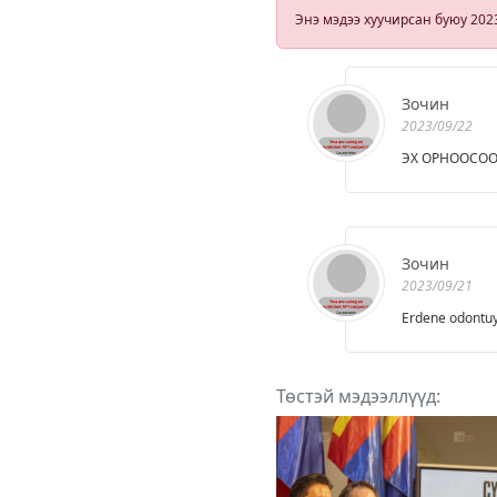
миний эсрэг
Энэ мэдээ хуучирсан буюу 202
зүйлийг зохи
байгуулдаг
Зочин
2023/09/22
ЭХ ОРНООСОО
Зочин
2023/09/21
Erdene odontuy
Төстэй мэдээллүүд: