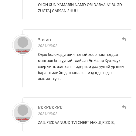
OLON XUN XAMARIN NAMD ORJ DARAA NI BUGD
ZUGTAJ GARSAN SHUU
Зочин
2021/05/02
Одоо болоход угшил нэгтэй хоер нам нэгдсэн
маш зов бна уунийг хийсэн Энхбаяр Хурэлсух
хоер чинь жинхэнэ лидер юм даа ууний ур шим
бараг жилийн дараанаас л мэдэгдэнэ дээ
амжилт хусье
KKKKKKKKK
2021/05/02
ZAIL PIZDAANUUD TVI CHERT NAXUI,PIZDIS,