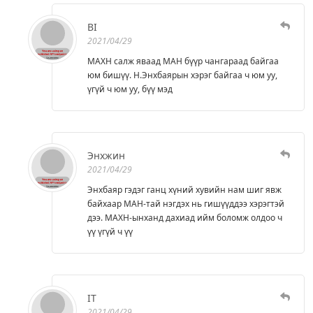
BI
2021/04/29
МАХН салж яваад МАН бүүр чангараад байгаа
юм бишүү. Н.Энхбаярын хэрэг байгаа ч юм уу,
үгүй ч юм уу, бүү мэд
Энхжин
2021/04/29
Энхбаяр гэдэг ганц хүний хувийн нам шиг явж
байхаар МАН-тай нэгдэх нь гишүүддээ хэрэгтэй
дээ. МАХН-ынханд дахиад ийм боломж олдоо ч
үү үгүй ч үү
IT
2021/04/29