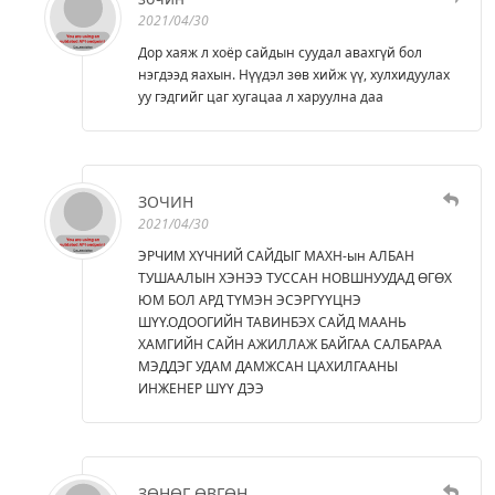
2021/04/30
Дор хаяж л хоёр сайдын суудал авахгүй бол
нэгдээд яахын. Нүүдэл зөв хийж үү, хулхидуулах
уу гэдгийг цаг хугацаа л харуулна даа
ЗОЧИН
2021/04/30
ЭРЧИМ ХҮЧНИЙ САЙДЫГ МАХН-ын АЛБАН
ТУШААЛЫН ХЭНЭЭ ТУССАН НОВШНУУДАД ӨГӨХ
ЮМ БОЛ АРД ТҮМЭН ЭСЭРГҮҮЦНЭ
ШҮҮ.ОДООГИЙН ТАВИНБЭХ САЙД МААНЬ
ХАМГИЙН САЙН АЖИЛЛАЖ БАЙГАА САЛБАРАА
МЭДДЭГ УДАМ ДАМЖСАН ЦАХИЛГААНЫ
ИНЖЕНЕР ШҮҮ ДЭЭ
ЗӨНӨГ ӨВГӨН