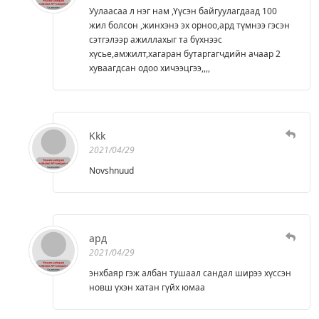
Уулаасаа л нэг нам ,Үүсэн байгуулагдаад 100
жил болсон ,жинхэнэ эх орноо,ард түмнээ гэсэн
сэтгэлээр ажиллахыг та бүхнээс
хүсье,амжилт,хагаран бутаргагчдийн ачаар 2
хуваагдсан одоо хичээцгээ,,,,
Kkk
2021/04/29
Novshnuud
ард
2021/04/29
энхбаяр гэж албан тушаал сандал ширээ хүссэн
новш үхэн хатан гүйх юмаа