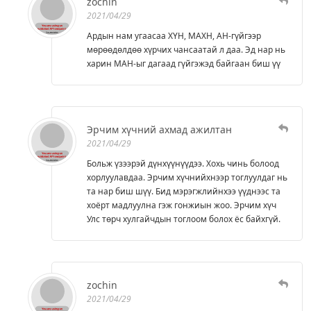
zochin
2021/04/29
Ардын нам угаасаа ХҮН, МАХН, АН-гүйгээр
мөрөөдөлдөө хүрчих чансаатай л даа. Эд нар нь
харин МАН-ыг дагаад гүйгэжэд байгаан биш үү
Эрчим хүчний ахмад ажилтан
2021/04/29
Больж үзээрэй дүнхүүнүүдээ. Хохь чинь болоод
хорлуулавдаа. Эрчим хүчнийхнээр тоглуулдаг нь
та нар биш шүү. Бид мэрэгжлийнхээ үүднээс та
хоёрт мадлуулна гэж гонжиын жоо. Эрчим хүч
Улс төрч хулгайчдын тоглоом болох ёс байхгүй.
zochin
2021/04/29