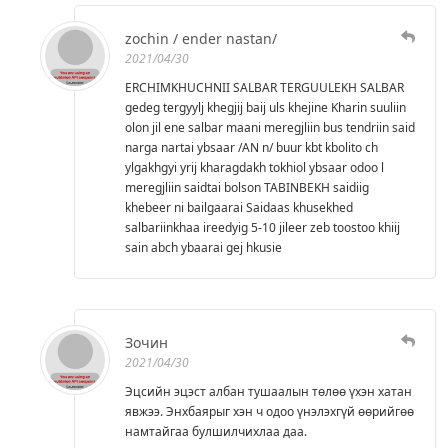
zochin / ender nastan/
2021/04/30
ERCHIMKHUCHNII SALBAR TERGUULEKH SALBAR
gedeg tergyylj khegjij baij uls khejine Kharin suuliin
olon jil ene salbar maani meregjliin bus tendriin said
narga nartai ybsaar /AN n/ buur kbt kbolito ch
ylgakhgyi yrij kharagdakh tokhiol ybsaar odoo l
meregjliin saidtai bolson TABINBEKH saidiig
khebeer ni bailgaarai Saidaas khusekhed
salbariinkhaa ireedyig 5-10 jileer zeb toostoo khiij
sain abch ybaarai gej hkusie
Зочин
2021/04/30
Эцсийн эцэст албан тушаалын төлөө үхэн хатан
явжээ. Энхбаярыг хэн ч одоо үнэлэхгүй өөрийгөө
намтайгаа булшилчихлаа даа.