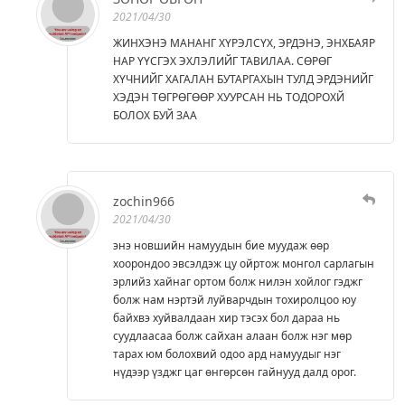
2021/04/30
ЖИНХЭНЭ МАНАНГ ХҮРЭЛСҮХ, ЭРДЭНЭ, ЭНХБАЯР
НАР ҮҮСГЭХ ЭХЛЭЛИЙГ ТАВИЛАА. СӨРӨГ
ХҮЧНИЙГ ХАГАЛАН БУТАРГАХЫН ТУЛД ЭРДЭНИЙГ
ХЭДЭН ТӨГРӨГӨӨР ХУУРСАН НЬ ТОДОРОХЙ
БОЛОХ БУЙ ЗАА
zochin966
2021/04/30
энэ новшийн намуудын бие муудаж өөр
хоорондоо эвсэлдэж цу ойртож монгол сарлагын
эрлийз хайнаг ортом болж нилэн хойлог гэджг
болж нам нэртэй луйварчдын тохиролцоо юу
байхвэ хуйвалдаан хир тэсэх бол дараа нь
суудлаасаа болж сайхан алаан болж нэг мөр
тарах юм болохвий одоо ард намуудыг нэг
нүдээр үзджг цаг өнгөрсөн гайнууд далд орог.