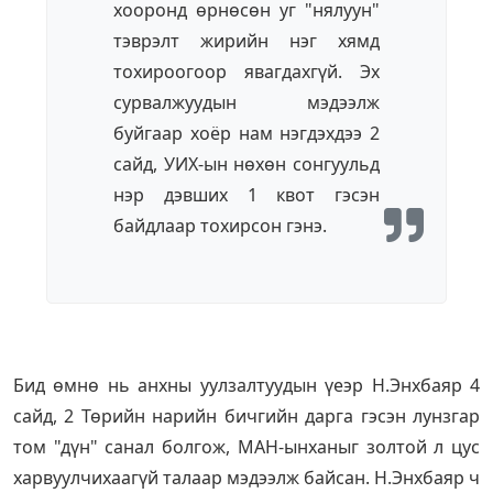
хооронд өрнөсөн уг "нялуун"
тэврэлт жирийн нэг хямд
тохироогоор явагдахгүй. Эх
сурвалжуудын мэдээлж
буйгаар хоёр нам нэгдэхдээ 2
сайд, УИХ-ын нөхөн сонгуульд
нэр дэвших 1 квот гэсэн
байдлаар тохирсон гэнэ.
Бид өмнө нь анхны уулзалтуудын үеэр Н.Энхбаяр 4
сайд, 2 Төрийн нарийн бичгийн дарга гэсэн лунзгар
том "дүн" санал болгож, МАН-ынханыг золтой л цус
харвуулчихаагүй талаар мэдээлж байсан. Н.Энхбаяр ч