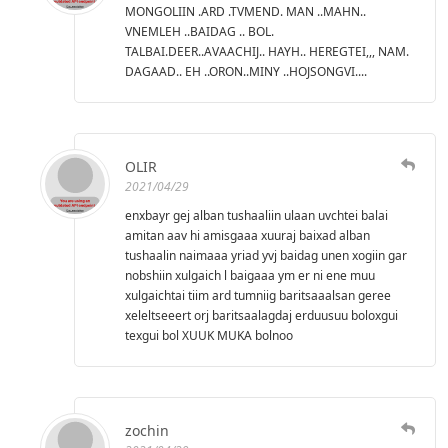
MONGOLIIN .ARD .TVMEND. MAN ..MAHN..
VNEMLEH ..BAIDAG .. BOL.
TALBAI.DEER..AVAACHIJ.. HAYH.. HEREGTEI,,, NAM.
DAGAAD.. EH ..ORON..MINY ..HOJSONGVI....
OLIR
2021/04/29
enxbayr gej alban tushaaliin ulaan uvchtei balai
amitan aav hi amisgaaa xuuraj baixad alban
tushaalin naimaaa yriad yvj baidag unen xogiin gar
nobshiin xulgaich l baigaaa ym er ni ene muu
xulgaichtai tiim ard tumniig baritsaaalsan geree
xeleltseeert orj baritsaalagdaj erduusuu boloxgui
texgui bol XUUK MUKA bolnoo
zochin