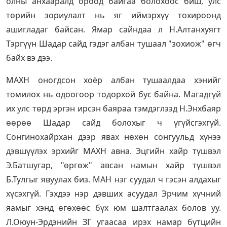
олны анхааралд ороод байгаа болохоос биш, улс
төрийн зориулалт нь яг иймэрхүү тохироонд
ашигладаг байсан. Ямар сайндаа л Н.Алтанхуягт
Тэргүүн Шадар сайд гэдэг албан тушаал "зохиож" өгч
байх вэ дээ.
МАХН оногдсон хоёр албан тушаалдаа хэнийг
томилох нь одоогоор тодорхой бус байна. Магадгүй
их улс төрд эргэн ирсэн баяраа тэмдэглээд Н.Энхбаяр
өөрөө Шадар сайд болохыг ч үгүйсгэхгүй.
Сонгинохайрхан дээр явах нөхөн сонгуульд хүнээ
дэвшүүлэх эрхийг МАХН авна. Эцгийн хайр түшвэл
Э.Батшугар, "өргөж" авсан намын хайр түшвэл
Б.Тулгыг явуулах биз. МАН нэг суудал ч гэсэн алдахыг
хүсэхгүй. Гэхдээ нэр дэвших асуудал Эрчим хүчний
яамыг хэнд өгөхөөс бүх юм шалтгаалах болов уу.
Л.Оюун-Эрдэнийн ЗГ угаасаа ирэх намар бүтцийн