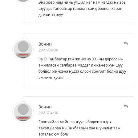
Энэ хоер нам чинь угшил нэг нам нэгдэх нь зов
шуу дээ Ганбаатар гавьяат сайд болвол харин
дэмжинэ шуу
Зочин
2021/04/30
За О. Ганбаатар гэж жинхэнэ ЭХ -ны дороос нь
ажилласан салбараа мэддэг инженер хун шуу
болвол жинхэнэ нудээ олсон сонголт болно шуу
амжилт хусье
Зочин
2021/04/30
Ерөнхийлөгчийн сонгууль бодож нэгдэх
яахав.Дараа нь Энхбаярын хаа шуналыг яаж
аргалах юм бол?!