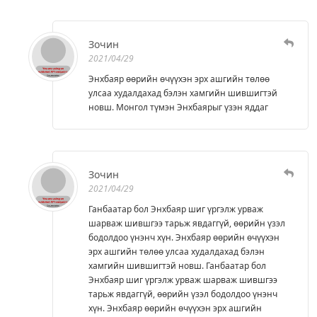
Зочин
2021/04/29
Энхбаяр өөрийн өчүүхэн эрх ашгийн төлөө
улсаа худалдахад бэлэн хамгийн шившигтэй
новш. Монгол түмэн Энхбаярыг үзэн яддаг
Зочин
2021/04/29
Ганбаатар бол Энхбаяр шиг үргэлж урваж
шарваж шившгээ тарьж явдаггүй, өөрийн үзэл
бодолдоо үнэнч хүн. Энхбаяр өөрийн өчүүхэн
эрх ашгийн төлөө улсаа худалдахад бэлэн
хамгийн шившигтэй новш. Ганбаатар бол
Энхбаяр шиг үргэлж урваж шарваж шившгээ
тарьж явдаггүй, өөрийн үзэл бодолдоо үнэнч
хүн. Энхбаяр өөрийн өчүүхэн эрх ашгийн