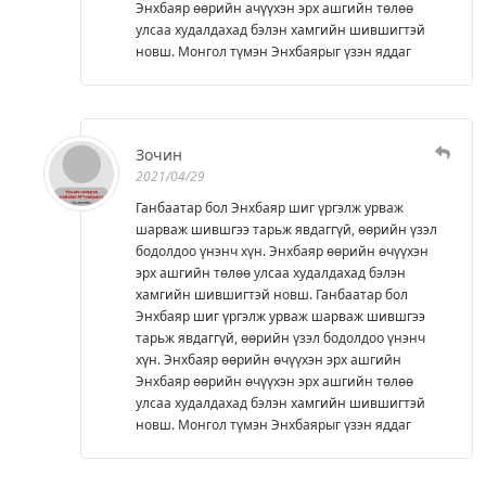
Энхбаяр өөрийн ачүүхэн эрх ашгийн төлөө
улсаа худалдахад бэлэн хамгийн шившигтэй
новш. Монгол түмэн Энхбаярыг үзэн яддаг
Зочин
2021/04/29
Ганбаатар бол Энхбаяр шиг үргэлж урваж
шарваж шившгээ тарьж явдаггүй, өөрийн үзэл
бодолдоо үнэнч хүн. Энхбаяр өөрийн өчүүхэн
эрх ашгийн төлөө улсаа худалдахад бэлэн
хамгийн шившигтэй новш. Ганбаатар бол
Энхбаяр шиг үргэлж урваж шарваж шившгээ
тарьж явдаггүй, өөрийн үзэл бодолдоо үнэнч
хүн. Энхбаяр өөрийн өчүүхэн эрх ашгийн
Энхбаяр өөрийн өчүүхэн эрх ашгийн төлөө
улсаа худалдахад бэлэн хамгийн шившигтэй
новш. Монгол түмэн Энхбаярыг үзэн яддаг