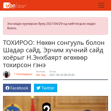
Энэ мэдээ хуучирсан буюу 2021/04/29-нд нийтлэгдсэн мэдээ
болно.
ТОХИРОО: Нөхөн сонгууль болон
Шадар сайд, Эрчим хүчний сайд
хоёрыг Н.Энхбаярт өгөхөөр
тохирсон гэнэ
Ангилал
Огноо
Г.Лхагвадорж
Улс төр
2021-04-29 08:20:00
Facebook
Twitter