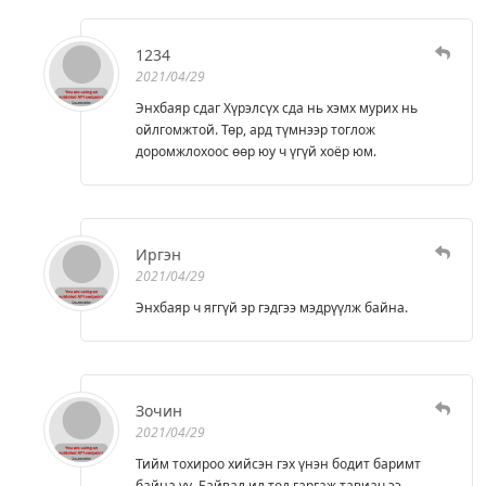
1234
2021/04/29
Энхбаяр сдаг Хүрэлсүх сда нь хэмх мурих нь
ойлгомжтой. Төр, ард түмнээр тоглож
доромжлохоос өөр юу ч үгүй хоёр юм.
Иргэн
2021/04/29
Энхбаяр ч яггүй эр гэдгээ мэдрүүлж байна.
Зочин
2021/04/29
Тийм тохироо хийсэн гэх үнэн бодит баримт
байна уу. Байвал ил тод гаргаж тавиач ээ.