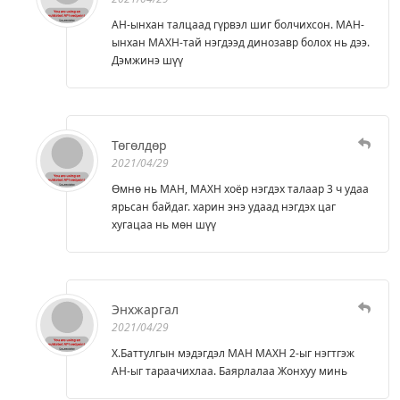
АН-ынхан талцаад гүрвэл шиг болчихсон. МАН-
ынхан МАХН-тай нэгдээд динозавр болох нь дээ.
Дэмжинэ шүү
Төгөлдөр
2021/04/29
Өмнө нь МАН, МАХН хоёр нэгдэх талаар 3 ч удаа
ярьсан байдаг. харин энэ удаад нэгдэх цаг
хугацаа нь мөн шүү
Энхжаргал
2021/04/29
Х.Баттулгын мэдэгдэл МАН МАХН 2-ыг нэгтгэж
АН-ыг тараачихлаа. Баярлалаа Жонхуу минь