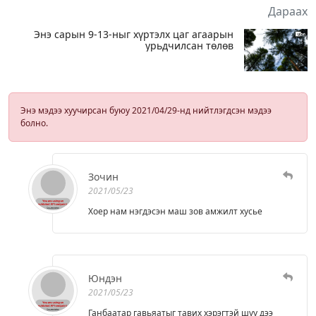
Дараах
Энэ сарын 9-13-ныг хүртэлх цаг агаарын
урьдчилсан төлөв
Энэ мэдээ хуучирсан буюу 2021/04/29-нд нийтлэгдсэн мэдээ
болно.
Зочин
2021/05/23
Хоер нам нэгдэсэн маш зов амжилт хусье
Юндэн
2021/05/23
Ганбаатар гавьяатыг тавих хэрэгтэй шуу дээ