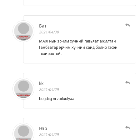
Бат
2021/04/30
МАХН-ын эрчим хүчний гавьяат ажилтан
Ганбаатар эрчим хүчний сайд болно гэсэн
тохироотой.
kk
2021/04/29
bugdiig ni zailuulyaa
Нэр
2021/04/29