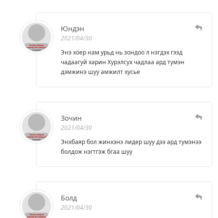
Юндэн
2021/04/30
Энэ хоер нам урьд нь зондоо л нэгдэх гээд
чадаагуй харин Хурэлсух чадлаа ард тумэн
дэмжинэ шуу амжилт хусье
Зочин
2021/04/30
Энхбаяр бол жинхэнэ лидер шуу дээ ард тумэнээ
болдож нэгтгэж бгаа шуу
Болд
2021/04/30