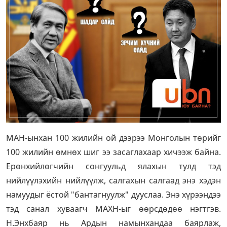
МАН-ынхан 100 жилийн ой дээрээ Монголын төрийг
100 жилийн өмнөх шиг ээ засаглахаар хичээж байна.
Ерөнхийлөгчийн сонгуульд ялахын тулд тэд
нийлүүлэхийн нийлүүлж, салгахын салгаад энэ хэдэн
намуудыг ёстой "бантагнуулж" дууслаа. Энэ хүрээндээ
тэд санал хуваагч МАХН-ыг өөрсдөдөө нэгтгэв.
Н.Энхбаяр нь Ардын намынхандаа баярлаж,