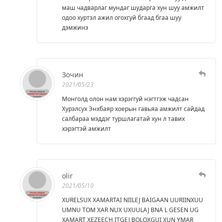
маш чадварлаг мундаг шударга хун шуу амжилт
одоо хуртэл ажил огохгуй бгаад бгаа шуу
дэмжинэ
Зочин
2021/05/23
Монголд олон нам хэрэггуй нэгтгэж чадсан
Хурэлсух Энхбаяр хоерын гавьяа амжилт сайдад
салбараа мэддэг туршлагатай хун л тавих
хэрэгтэй амжилт
olir
2021/05/10
XURELSUX XAMARTAI NIILEJ BAIGAAN UURIINXUU
UMNU TOM XAR NUX UXUULAJ BNA L GESEN UG
XAMART XEZEECH ITGEJ BOLOXGUI XUN YMAR