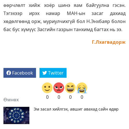
өөрчлөлт хийж хоёр шинэ яам байгуулна гэсэн.
Тэгэхээр ирэх намар МАН-ын засаг дахиад
хөдөлгөөнд орж, муриулчихгүй бол Н.Энхбаяр болон
бас бус хүмүүс Засгийн газрын танхимд багтах нь ээ.
Г.Лхагвадорж
Facebook
Twitter
0
0
0
0
Өмнөх
Эм засал хийлгэх, авшиг авахад сайн өдөр