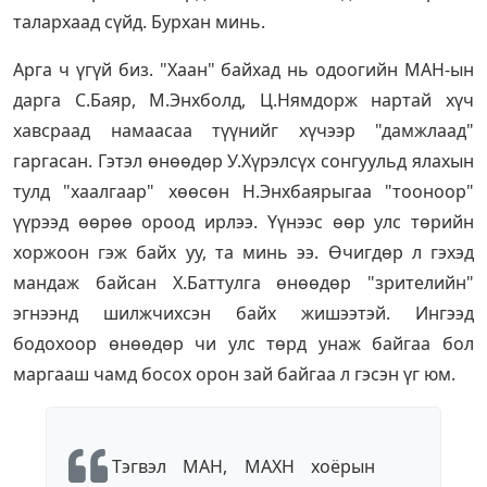
талархаад сүйд. Бурхан минь.
Арга ч үгүй биз. "Хаан" байхад нь одоогийн МАН-ын
дарга С.Баяр, М.Энхболд, Ц.Нямдорж нартай хүч
хавсраад намаасаа түүнийг хүчээр "дамжлаад"
гаргасан. Гэтэл өнөөдөр У.Хүрэлсүх сонгуульд ялахын
тулд "хаалгаар" хөөсөн Н.Энхбаярыгаа "тооноор"
үүрээд өөрөө ороод ирлээ. Үүнээс өөр улс төрийн
хоржоон гэж байх уу, та минь ээ. Өчигдөр л гэхэд
мандаж байсан Х.Баттулга өнөөдөр "зрителийн"
эгнээнд шилжчихсэн байх жишээтэй. Ингээд
бодохоор өнөөдөр чи улс төрд унаж байгаа бол
маргааш чамд босох орон зай байгаа л гэсэн үг юм.
Тэгвэл МАН, МАХН хоёрын