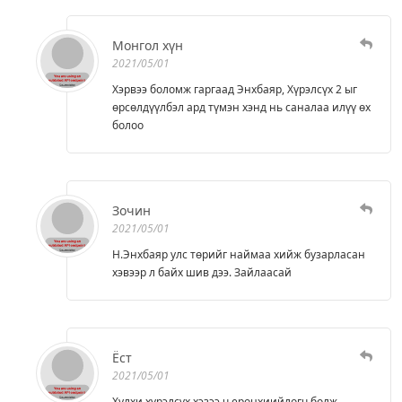
Монгол хүн
2021/05/01
Хэрвээ боломж гаргаад Энхбаяр, Хүрэлсүх 2 ыг
өрсөлдүүлбэл ард түмэн хэнд нь саналаа илүү өх
болоо
Зочин
2021/05/01
Н.Энхбаяр улс төрийг наймаа хийж бузарласан
хэвээр л байх шив дээ. Зайлаасай
Ёст
2021/05/01
Хулхи хүрэлсүх хэзээ ч ерөнхиийлөгч болж