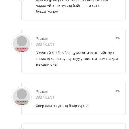
чадахгүй ээ их хүсээд байгаа юм хэзээ ч
бүтдэггүй юм
Зочин
2021/05/01
ЭХучний салбар бол цухал яг мэргэжлийн хун
тавихад харин зугээр шуу угшил нэг нам нэгдсэн
нь сайн бна
Зочин
2021/05/01
Хоер нам нэгдсэнд баяр хургье