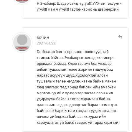
Н.Энхбаяр. Шадар сайд ч үгүй!!! УИХ-ын гишүүн ч
үгүй!!! Нам ч үгүй!!! Гэртээ харих нь дээ хөөрхий
зочин
2021/04/29
Ганбаатар бол эх орныхоо төлөө тууштай
тэмцэж байгаа. Энхбаярыг эхлээд их өмөөрч
өрөвддөг байлаа. Одоо тэр хүн бол үнэхээр
албан тушаалын төлөө жирийн гишүүд бид
нараас асуухгүй шууд Хүрэлсүхтэй албан
тушаалын төлөө нэгдлээ. хаана байна манан
гээд олигарх гээд яриад байсан ийм амархан
мартсан уу ийм хүнээр төр засгаа олон жил
удирдуулж байсан гэхээс харамсаж байна.
цаана чинь өдөр өдрөөр нас баралт нэмэгдэж
байна эрх баригч нам сандал суудал ярьсаар
өвчлөл дийлдэхээ байлаа. их хурал ийм
хариуцлагаггүй байж таарахгүй тарах хэрэгтэй