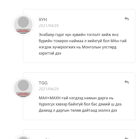
ХҮН
2021/04/29
Энхбаяр гэдэг хүн хувийн тоглолт хийж янз
бүрийн тохироо наймаа л хийхгүй бол МАн-тай
нэгдэж хүчирхэгжих нь Монголын улстөрд
хэрэгтэй дээ
TGG
2021/04/29
МАН+МАХН-тай нэгдээд намын дарга нь
Хүрэлсүх хэвээр байхгүй бол бас дэмий ш дээ.
Дахиад л даргын төлөө дайтаад эхэлнэ дээ