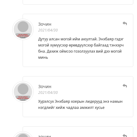
Зочин
2021/04/30
Дутуу алсан могой ийм аюултай. Энхбаяр гэдэг
могой хүмүүсээр өрөвдүүлсээр байгаад тэнхэрч
бна. Дахиж оймсоо гозолзуулах вий дээ могой
минь
Зочин
2021/04/30
Хурэлсух Энхбаяр хоерын лидерууд энэ намын
нэгдлийг хийж чадлаа амжилт хусье
зочин