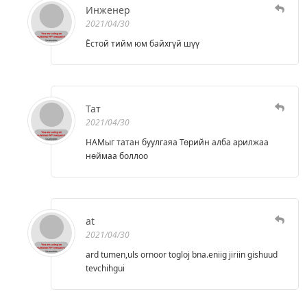
Инженер
2021/04/30
Ёстой тийм юм байхгүй шүү
Тат
2021/04/30
НАМыг татан буулгаяа Төрийн алба арилжаа
нөймаа боллоо
at
2021/04/30
ard tumen,uls ornoor togloj bna.eniig jiriin gishuud
tevchihgui