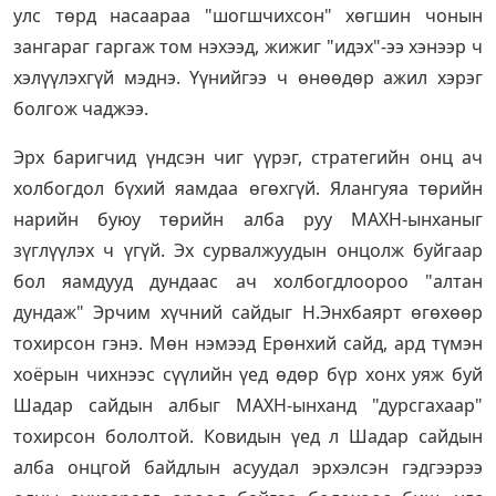
улс төрд насаараа "шогшчихсон" хөгшин чонын
зангараг гаргаж том нэхээд, жижиг "идэх"-ээ хэнээр ч
хэлүүлэхгүй мэднэ. Үүнийгээ ч өнөөдөр ажил хэрэг
болгож чаджээ.
Эрх баригчид үндсэн чиг үүрэг, стратегийн онц ач
холбогдол бүхий яамдаа өгөхгүй. Ялангуяа төрийн
нарийн буюу төрийн алба руу МАХН-ынханыг
зүглүүлэх ч үгүй. Эх сурвалжуудын онцолж буйгаар
бол яамдууд дундаас ач холбогдлоороо "алтан
дундаж" Эрчим хүчний сайдыг Н.Энхбаярт өгөхөөр
тохирсон гэнэ. Мөн нэмээд Ерөнхий сайд, ард түмэн
хоёрын чихнээс сүүлийн үед өдөр бүр хонх уяж буй
Шадар сайдын албыг МАХН-ынханд "дурсгахаар"
тохирсон бололтой. Ковидын үед л Шадар сайдын
алба онцгой байдлын асуудал эрхэлсэн гэдгээрээ