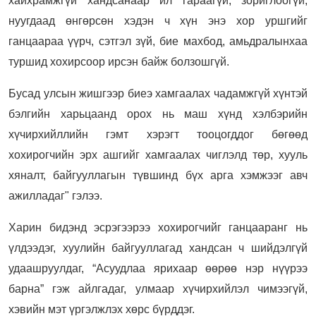
хайхрамжгүй хандсанаар ил гараагүй, зориглоогүй,
нуугдаад өнгөрсөн хэдэн ч хүн энэ хор уршгийг
ганцаараа үүрч, сэтгэл зүй, бие махбод, амьдралынхаа
туршид хохирсоор ирсэн байж болзошгүй.
Бусад улсын жишгээр биеэ хамгаалах чадамжгүй хүнтэй
бэлгийн харьцаанд орох нь маш хүнд хэлбэрийн
хүчирхийллийн гэмт хэрэгт тооцогддог бөгөөд
хохирогчийн эрх ашгийг хамгаалах чиглэлд төр, хууль
хяналт, байгууллагын түвшинд бүх арга хэмжээг авч
ажилладаг" гэлээ.
Харин бидэнд эсрэгээрээ хохирогчийг ганцааранг нь
үлдээдэг, хуулийн байгууллагад хандсан ч шийдэлгүй
удаашруулдаг, “Асуудлаа ярихаар өөрөө нэр нүүрээ
барна” гэж айлгадаг, улмаар хүчирхийлэл чимээгүй,
хэвийн мэт үргэлжлэх хөрс бүрддэг.