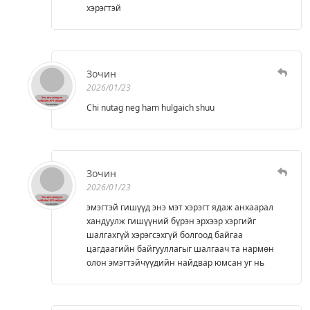
хэрэгтэй
Зочин
2026/01/23
Chi nutag neg ham hulgaich shuu
Зочин
2026/01/23
эмэгтэй гишүүд энэ мэт хэрэгт ядаж анхаарал
хандуулж гишүүний бүрэн эрхээр хэргийг
шалгахгүй хэрэгсэхгүй болгоод байгаа
цагдаагийн байгууллагыг шалгаач та нармөн
олон эмэгтэйчүүдийн найдвар юмсан уг нь