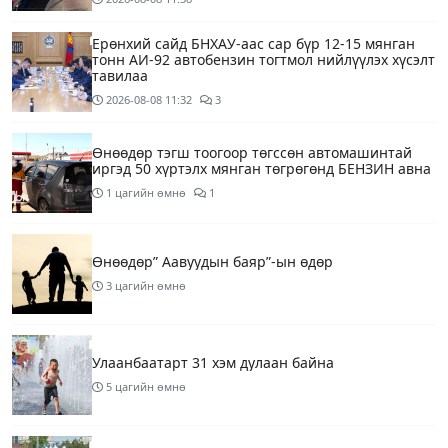
Ерөнхий сайд БНХАУ-аас сар бүр 12-15 мянган
тонн АИ-92 автобензин тогтмол нийлүүлэх хүсэлт
тавилаа
2026-08-08
11:32
3
Өнөөдөр тэгш тоогоор төгссөн автомашинтай
иргэд 50 хүртэлх мянган төгрөгөнд БЕНЗИН авна
1 цагийн өмнө
1
Өнөөдөр” Аавуудын баяр”-ын өдөр
3 цагийн өмнө
Улаанбаатарт 31 хэм дулаан байна
5 цагийн өмнө