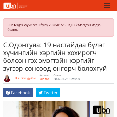
Энэ мэдээ хуучирсан буюу 2026/01/23-нд нийтлэгдсэн мэдээ
болно.
С.Одонтуяа: 19 настайдаа бүлэг
хүчингийн хэргийн хохирогч
болсон гэх эмэгтэйн хэргийг
зүгээр сонсоод өнгөрч болохгүй
Ангилал
Огноо
Ц.Янжиндулам
Улс төр
2026-01-23 15:40:00
Facebook
Twitter