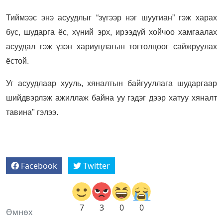
Тиймээс энэ асуудлыг “зүгээр нэг шуугиан” гэж харах
бус, шударга ёс, хүний эрх, ирээдүй хойчоо хамгаалах
асуудал гэж үзэн хариуцлагын тогтолцоог сайжруулах
ёстой.
Уг асуудлаар хууль, хяналтын байгууллага шударгаар
шийдвэрлэж ажиллаж байна уу гэдэг дээр хатуу хяналт
тавина" гэлээ.
Facebook
Twitter
7
3
0
0
Өмнөх