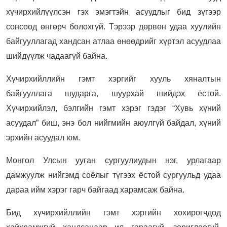
хүчирхийлүүлсэн гэх эмэгтэйн асуудлыг бид зүгээр
сонсоод өнгөрч болохгүй. Тэрээр дөрвөн удаа хуулийн
байгууллагад хандсан атлаа өнөөдрийг хүртэл асуудлаа
шийдүүлж чадаагүй байна.
Хүчирхийллийн гэмт хэргийг хууль хяналтын
байгууллага шударга, шуурхай шийдэх ёстой.
Хүчирхийлэл, бэлгийн гэмт хэрэг гэдэг “Хувь хүний
асуудал” биш, энэ бол нийгмийн аюулгүй байдал, хүний
эрхийн асуудал юм.
Монгол Улсын ууган сургуулиудын нэг, урлагаар
дамжуулж нийгэмд соёлыг түгээх ёстой сургуульд удаа
дараа ийм хэрэг гарч байгаад харамсаж байна.
Бид хүчирхийллийн гэмт хэргийн хохирогчдод