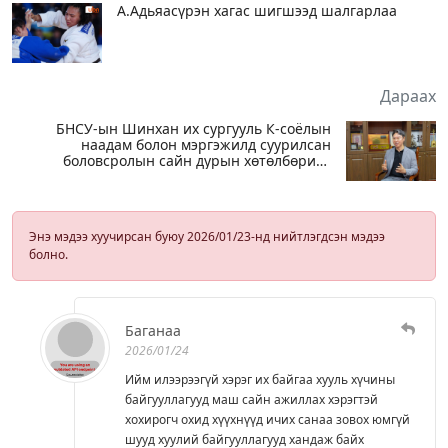
А.Адьяасүрэн хагас шигшээд шалгарлаа
Дараах
БНСУ-ын Шинхан их сургууль К-соёлын
наадам болон мэргэжилд суурилсан
боловсролын сайн дурын хөтөлбөрийг
зохион байгуулж байна
Энэ мэдээ хуучирсан буюу 2026/01/23-нд нийтлэгдсэн мэдээ
болно.
Баганаа
2026/01/24
Ийм илээрээгүй хэрэг их байгаа хууль хүчины
байгууллагууд маш сайн ажиллах хэрэгтэй
хохирогч охид хүүхнүүд ичих санаа зовох юмгүй
шууд хуулий байгууллагууд хандаж байх