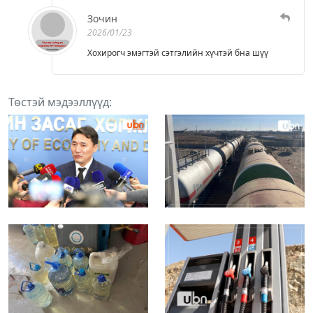
Зочин
2026/01/23
Хохирогч эмэгтэй сэтгэлийн хүчтэй бна шүү
Төстэй мэдээллүүд: