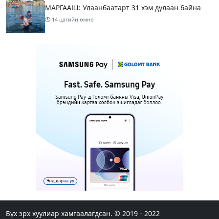
МАРГААШ: Улаанбаатарт 31 хэм дулаан байна
14 цагийн өмнө
Шатахуун дамлан борлуулсан хоёр зөрчлийг
илрүүлэн шалгаж байна
16 цагийн өмнө
3
Энэ сарын 9-13-ныг хүртэлх цаг агаарын
урьдчилсан төлөв
18 цагийн өмнө
Шатахуун дамлаж байгаа асуудалд ТЕГ-аас
холбогдох мэдээллийн дагуу шалгалтын
ажиллагааг эрчимжүүлж байна
20 цагийн өмнө
8
Аялал жуулчлалын компанийн автомашинуудыг
ШТС-ууд хязгаарлалтгүйгээр шатахуун олгох
боломжоор хангана
Бүх эрх хуулиар хамгаалагдсан. © 2019 - 2022