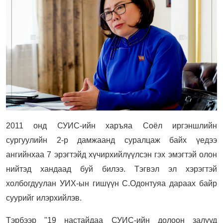
2011 онд СУИС-ийн харъяа Соёл иргэншлийн
сургуулийн 2-р дамжаанд суралцаж байх үедээ
ангийнхаа 7 эрэгтэйд хүчирхийлүүлсэн гэх эмэгтэй олон
нийтэд хандаад буй билээ. Тэгвэл э
л хэрэгтэй
холбогдуулан УИХ-ын гишүүн С.Одонтуяа дараах байр
суурийг илэрхийлэв.
Тэрбээр "19 настайдаа СУИС-ийн долоон залууд