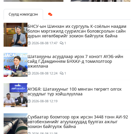
Сүүлд нэмэгдсэн
БНСУ-ын Шинхан их сургууль К-соёлын наадам
болон мэргэжилд суурилсан боловсролын сайн
дурын хөтөлбөрийг зохион байгуулж байна
2026-08-08
17:47
1
Шатахууны асуудлаар ирэх 7 хоногт АҮЭБ-ийн
сайд Г.Дамдинням БНХАУ-д томилолтоор
ажиллана
2026-08-08
12:24
1
АҮЭБЯ: Шатахууныг 100 мянган төгрөгт олгох
асуудлыг түр хойшлууллаа
2026-08-08
12:19
Сүхбаатар боомтоор орж ирсэн 3448 тонн АИ-92
автобензинийг агуулахуудад буулгах ажлыг
зохион байгуулж байна
2026-08-08
11:38