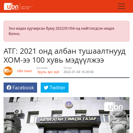
Энэ мэдээ хуучирсан буюу 2022/01/04-нд нийтлэгдсэн мэдээ
болно.
АТГ: 2021 онд албан тушаалтнууд
ХОМ-ээ 100 хувь мэдүүлжээ
Ангилал
Огноо
UBn team
Хууль эрх зүй
2022-01-04 16:20:00
Facebook
Twitter