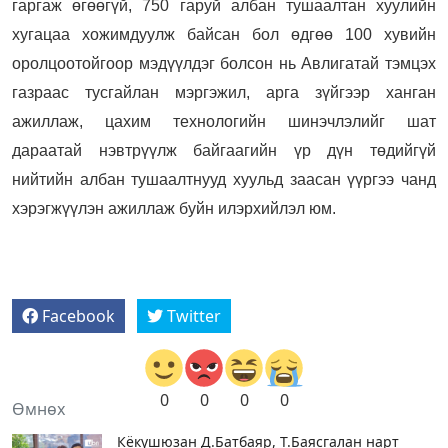
гаргаж өгөөгүй, 750 гаруй албан тушаалтан хуулийн
хугацаа хожимдуулж байсан бол өдгөө 100 хувийн
оролцоотойгоор мэдүүлдэг болсон нь Авлигатай тэмцэх
газраас тусгайлан мэргэжил, арга зүйгээр ханган
ажиллаж, цахим технологийн шинэчлэлийг шат
дараатай нэвтрүүлж байгаагийн үр дүн төдийгүй
нийтийн албан тушаалтнууд хуульд заасан үүргээ чанд
хэрэгжүүлэн ажиллаж буйн илэрхийлэл юм.
Facebook
Twitter
0
0
0
0
Өмнөх
Кёкүшюзан Д.Батбаяр, Т.Баясгалан нарт