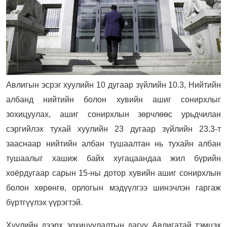
Авлигын эсрэг хуулийн 10 дугаар зүйлийн 10.3, Нийтийн
албанд нийтийн болон хувийн ашиг сонирхлыг
зохицуулах, ашиг сонирхлын зөрчлөөс урьдчилан
сэргийлэх тухай хуулийн 23 дугаар зүйлийн 23.3-т
зааснаар нийтийн албан тушаалтан нь тухайн албан
тушаалыг хашиж байх хугацаандаа жил бүрийн
хоёрдугаар сарын 15-ны дотор хувийн ашиг сонирхлын
болон хөрөнгө, орлогын мэдүүлгээ шинэчлэн гаргаж
бүртгүүлэх үүрэгтэй.
Хуулийн дээрх зохицуулалтын дагуу Авлигатай тэмцэх