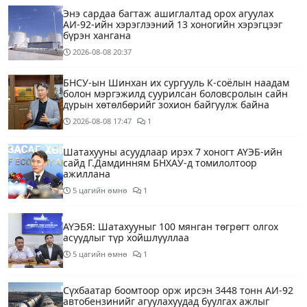
Энэ сардаа багтаж ашиглалтад орох агуулах
АИ-92-ийн хэрэглээний 13 хоногийн хэрэгцээг
бүрэн хангана
2026-08-08
20:37
БНСУ-ын Шинхан их сургууль К-соёлын наадам
болон мэргэжилд суурилсан боловсролын сайн
дурын хөтөлбөрийг зохион байгуулж байна
2026-08-08
17:47
1
Шатахууны асуудлаар ирэх 7 хоногт АҮЭБ-ийн
сайд Г.Дамдинням БНХАУ-д томилолтоор
ажиллана
5 цагийн өмнө
1
АҮЭБЯ: Шатахууныг 100 мянган төгрөгт олгох
асуудлыг түр хойшлууллаа
5 цагийн өмнө
1
Сүхбаатар боомтоор орж ирсэн 3448 тонн АИ-92
автобензинийг агуулахуудад буулгах ажлыг