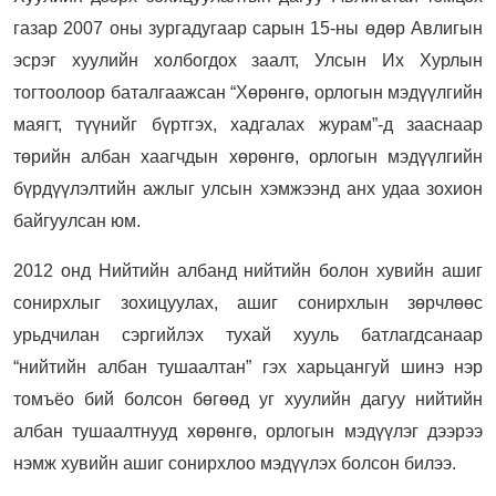
газар 2007 оны зургадугаар сарын 15-ны өдөр Авлигын
эсрэг хуулийн холбогдох заалт, Улсын Их Хурлын
тогтоолоор баталгаажсан “Хөрөнгө, орлогын мэдүүлгийн
маягт, түүнийг бүртгэх, хадгалах журам”-д зааснаар
төрийн албан хаагчдын хөрөнгө, орлогын мэдүүлгийн
бүрдүүлэлтийн ажлыг улсын хэмжээнд анх удаа зохион
байгуулсан юм.
2012 онд Нийтийн албанд нийтийн болон хувийн ашиг
сонирхлыг зохицуулах, ашиг сонирхлын зөрчлөөс
урьдчилан сэргийлэх тухай хууль батлагдсанаар
“нийтийн албан тушаалтан” гэх харьцангуй шинэ нэр
томъёо бий болсон бөгөөд уг хуулийн дагуу нийтийн
албан тушаалтнууд хөрөнгө, орлогын мэдүүлэг дээрээ
нэмж хувийн ашиг сонирхлоо мэдүүлэх болсон билээ.