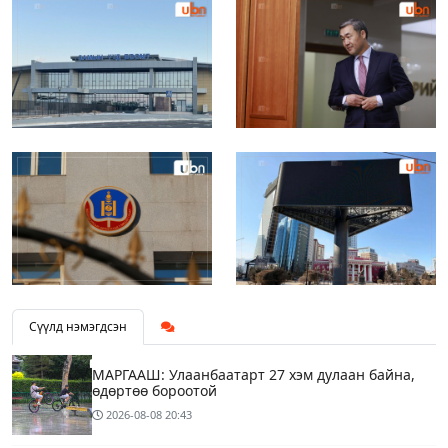
Сүүлд нэмэгдсэн
МАРГААШ: Улаанбаатарт 27 хэм дулаан байна,
өдөртөө бороотой
2026-08-08
20:43