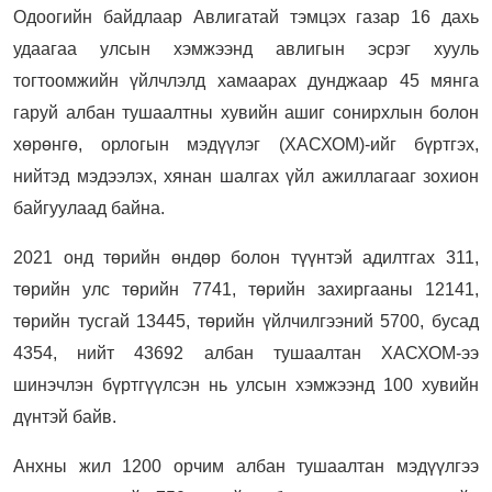
Одоогийн байдлаар Авлигатай тэмцэх газар 16 дахь
удаагаа улсын хэмжээнд авлигын эсрэг хууль
тогтоомжийн үйлчлэлд хамаарах дунджаар 45 мянга
гаруй албан тушаалтны хувийн ашиг сонирхлын болон
хөрөнгө, орлогын мэдүүлэг (ХАСХОМ)-ийг бүртгэх,
нийтэд мэдээлэх, хянан шалгах үйл ажиллагааг зохион
байгуулаад байна.
2021 онд төрийн өндөр болон түүнтэй адилтгах 311,
төрийн улс төрийн 7741, төрийн захиргааны 12141,
төрийн тусгай 13445, төрийн үйлчилгээний 5700, бусад
4354, нийт 43692 албан тушаалтан ХАСХОМ-ээ
шинэчлэн бүртгүүлсэн нь улсын хэмжээнд 100 хувийн
дүнтэй байв.
Анхны жил 1200 орчим албан тушаалтан мэдүүлгээ