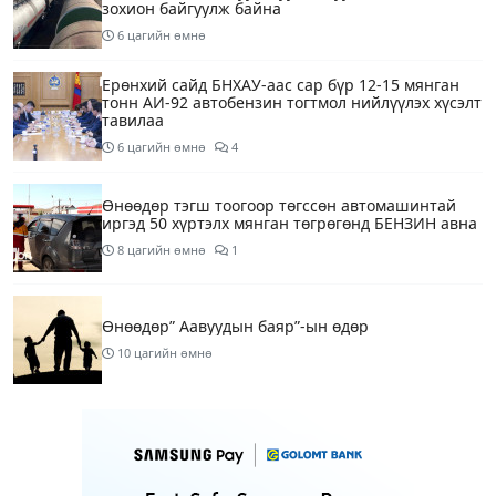
зохион байгуулж байна
6 цагийн өмнө
Ерөнхий сайд БНХАУ-аас сар бүр 12-15 мянган
тонн АИ-92 автобензин тогтмол нийлүүлэх хүсэлт
тавилаа
6 цагийн өмнө
4
Өнөөдөр тэгш тоогоор төгссөн автомашинтай
иргэд 50 хүртэлх мянган төгрөгөнд БЕНЗИН авна
8 цагийн өмнө
1
Өнөөдөр” Аавуудын баяр”-ын өдөр
10 цагийн өмнө
Улаанбаатарт 31 хэм дулаан байна
12 цагийн өмнө