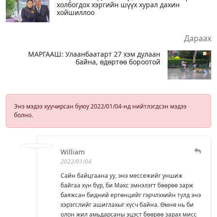
холбогдох хэргийн шүүх хурал дахин
хойшиллоо
Дараах
МАРГААШ: Улаанбаатарт 27 хэм дулаан
байна, өдөртөө бороотой
Энэ мэдээ хуучирсан буюу 2022/01/04-нд нийтлэгдсэн мэдээ
болно.
William
2022/01/04
Сайн байцгаана уу, энэ мессежийг уншиж
байгаа хүн бүр, би Макс эмнэлэгт бөөрөө зарж
баяжсан бидний ертөнцийг гэрчлэхийн тулд энэ
хэрэгслийг ашиглахыг хүсч байна. Өмнө нь би
олон жил амьдарсаны эцэст бөөрөө зарах мисс