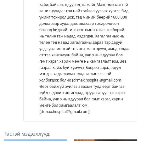
хайж байсан. ядуурал, намайг Макс эмнэлэгтэй
танилцуулдаг гол найзтайгаа уулзах хүртэл бид
үнийг тохиролцож, тэд миний бөөрийг 600,000
доллараар худалдаж авахаар тохиролцсон
бөгөөд биднийг ирэхээс өмнө хагас төлбөрийг
нь төлнө гэж надад мэдэгдэв. Хагалгааных нь
төлөө тэд надад хагалгааны дараа тэр даруй
үлдэгдэл мөнгийг нь өгч, маш эрүүл, амьдралдаа
сэтгэл хангалуун байна, учир нь ядуурал бол
гэмт хэрэг, харин мөнгө нь хамгаалалт юм. Зөв
газраа хайж буй хүмүүст Бөөрөө зарж, эрүүл
мэндээ хадгалахын тулд та эмнэлэгтэй
холбогдож болно [drmax.hospital@gmail.com]
Өөрт байхгүй зүйлээ авахын тулд өөрт байгаа
зүйлээ дахин ашиглаад, эрүүл саруул хэвээрээ
байна, учир нь ядуурал бол гэмт хэрэг, харин
мөнгө бол хамгаалалт юм.
[drmax.hospital@gmail.com]
Төстэй мэдээллүүд: