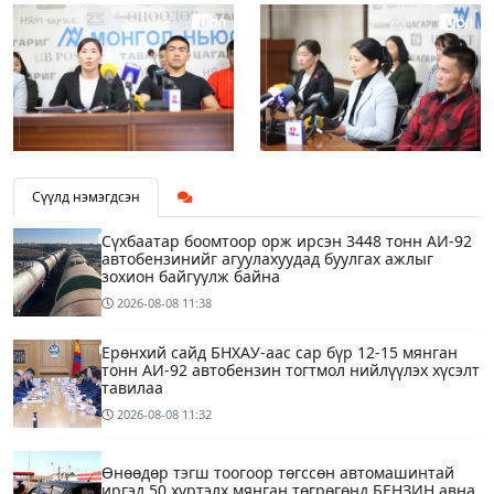
Сүүлд нэмэгдсэн
Сүхбаатар боомтоор орж ирсэн 3448 тонн АИ-92
автобензинийг агуулахуудад буулгах ажлыг
зохион байгуулж байна
2026-08-08
11:38
Ерөнхий сайд БНХАУ-аас сар бүр 12-15 мянган
тонн АИ-92 автобензин тогтмол нийлүүлэх хүсэлт
тавилаа
2026-08-08
11:32
Өнөөдөр тэгш тоогоор төгссөн автомашинтай
иргэд 50 хүртэлх мянган төгрөгөнд БЕНЗИН авна