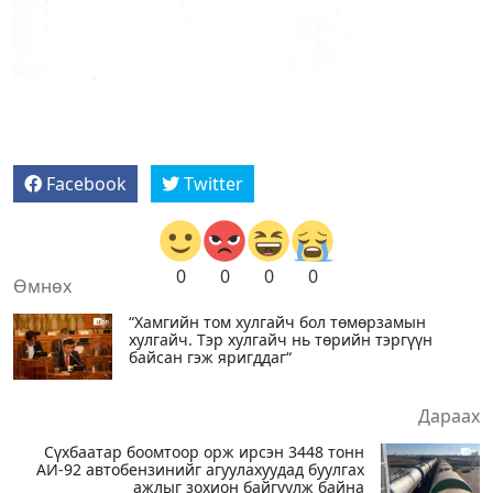
Facebook
Twitter
0
0
0
0
Өмнөх
“Хамгийн том хулгайч бол төмөрзамын
хулгайч. Тэр хулгайч нь төрийн тэргүүн
байсан гэж яригддаг“
Дараах
Сүхбаатар боомтоор орж ирсэн 3448 тонн
АИ-92 автобензинийг агуулахуудад буулгах
ажлыг зохион байгуулж байна