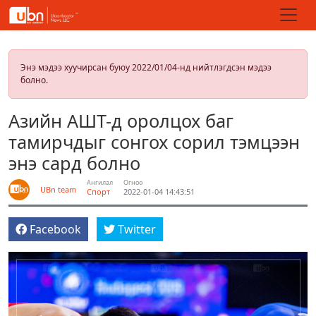
Энэ мэдээ хуучирсан буюу 2022/01/04-нд нийтлэгдсэн мэдээ
болно.
Азийн АШТ-д оролцох баг
тамирчдыг сонгох сорил тэмцээн
энэ сард болно
Ангилал
Огноо
UBn team
Спорт
2022-01-04 14:43:51
Facebook
Twitter