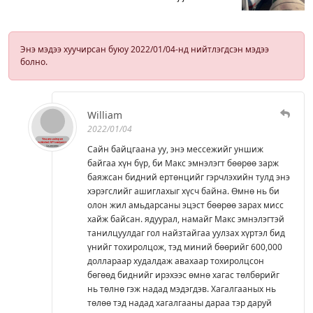
Энэ мэдээ хуучирсан буюу 2022/01/04-нд нийтлэгдсэн мэдээ
болно.
William
2022/01/04
Сайн байцгаана уу, энэ мессежийг уншиж
байгаа хүн бүр, би Макс эмнэлэгт бөөрөө зарж
баяжсан бидний ертөнцийг гэрчлэхийн тулд энэ
хэрэгслийг ашиглахыг хүсч байна. Өмнө нь би
олон жил амьдарсаны эцэст бөөрөө зарах мисс
хайж байсан. ядуурал, намайг Макс эмнэлэгтэй
танилцуулдаг гол найзтайгаа уулзах хүртэл бид
үнийг тохиролцож, тэд миний бөөрийг 600,000
доллараар худалдаж авахаар тохиролцсон
бөгөөд биднийг ирэхээс өмнө хагас төлбөрийг
нь төлнө гэж надад мэдэгдэв. Хагалгааных нь
төлөө тэд надад хагалгааны дараа тэр даруй