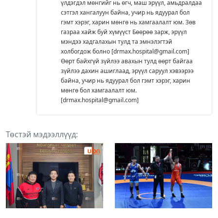
үлдэгдэл мөнгийг нь өгч, маш эрүүл, амьдралдаа
сэтгэл хангалуун байна, учир нь ядуурал бол
гэмт хэрэг, харин мөнгө нь хамгаалалт юм. Зөв
газраа хайж буй хүмүүст Бөөрөө зарж, эрүүл
мэндээ хадгалахын тулд та эмнэлэгтэй
холбогдож болно [drmax.hospital@gmail.com]
Өөрт байхгүй зүйлээ авахын тулд өөрт байгаа
зүйлээ дахин ашиглаад, эрүүл саруул хэвээрээ
байна, учир нь ядуурал бол гэмт хэрэг, харин
мөнгө бол хамгаалалт юм.
[drmax.hospital@gmail.com]
Төстэй мэдээллүүд: