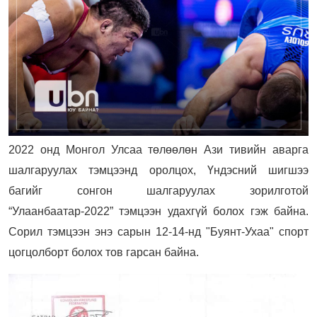
2022 онд Монгол Улсаа төлөөлөн Ази тивийн аварга
шалгаруулах тэмцээнд оролцох, Үндэсний шигшээ
багийг сонгон шалгаруулах зорилготой
“Улаанбаатар-2022” тэмцээн удахгүй болох гэж байна.
Cорил тэмцээн энэ сарын 12-14-нд "Буянт-Ухаа" спорт
цогцолборт болох тов гарсан байна.