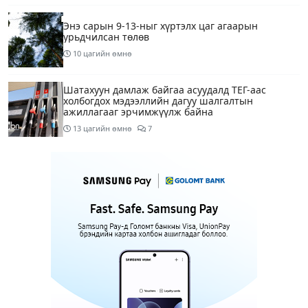
Энэ сарын 9-13-ныг хүртэлх цаг агаарын
урьдчилсан төлөв
10 цагийн өмнө
Шатахуун дамлаж байгаа асуудалд ТЕГ-аас
холбогдох мэдээллийн дагуу шалгалтын
ажиллагааг эрчимжүүлж байна
13 цагийн өмнө
7
Аялал жуулчлалын компанийн автомашинуудыг
ШТС-ууд хязгаарлалтгүйгээр шатахуун олгох
боломжоор хангана
13 цагийн өмнө
Н.Шинэцэцэгийг хохироосон гэх хэргийг шүүхэд
шилжүүлжээ
13 цагийн өмнө
3
АҮЭБЯ: Шатахууныг 50 мянган төгрөгт олгож