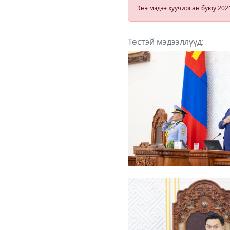
аймагт аялуу
Энэ мэдээ хуучирсан буюу 202
Төстэй мэдээллүүд: