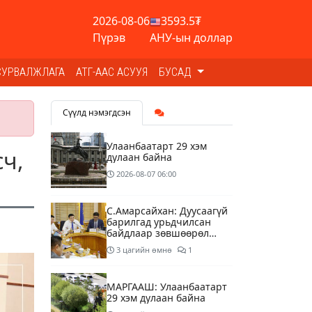
2026-08-06
3593.5₮
Пүрэв
АНУ-ын доллар
СУРВАЛЖЛАГА
АТГ-ААС АСУУЯ
БУСАД
Сүүлд нэмэгдсэн
Улаанбаатарт 29 хэм
ч,
дулаан байна
2026-08-07
06:00
С.Амарсайхан: Дуусаагүй
барилгад урьдчилсан
байдлаар зөвшөөрөл
гэрчилгээ олгохгүй
3 цагийн өмнө
1
байхаар зохион
байгуулалт хий
МАРГААШ: Улаанбаатарт
29 хэм дулаан байна