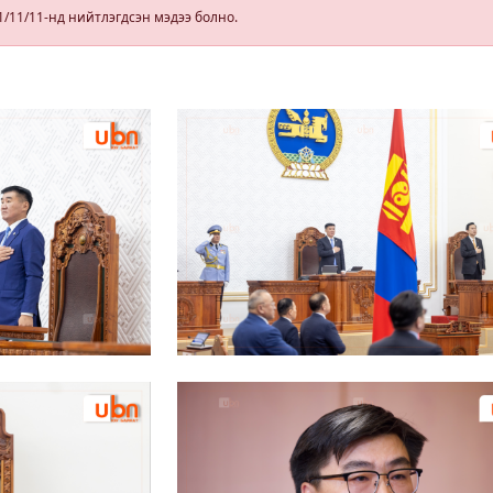
ллаа
гэрчилгээ
1/11/11-нд нийтлэгдсэн мэдээ болно.
олгохгүй
байхаар зохион
байгуулалт хий