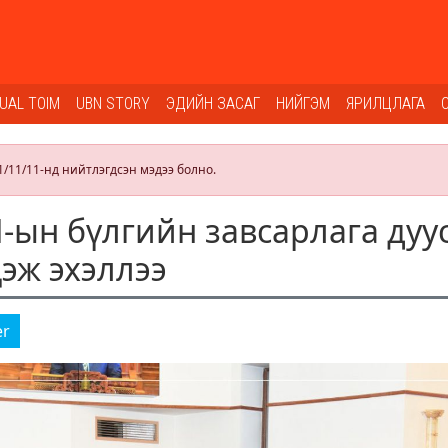
SUAL TOIM
UBN STORY
ЭДИЙН ЗАСАГ
НИЙГЭМ
ЯРИЛЦЛАГА
1/11/11-нд нийтлэгдсэн мэдээ болно.
-ын бүлгийн завсарлага дуус
цэж эхэллээ
er