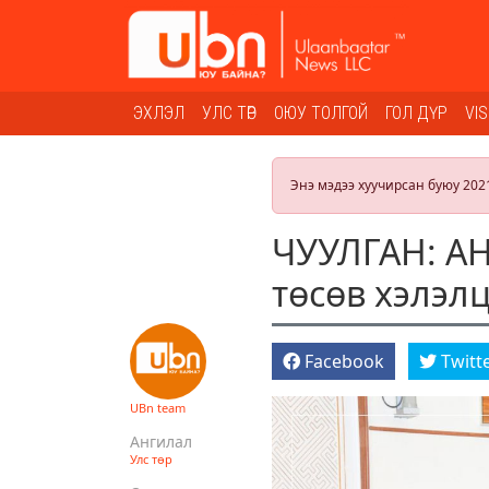
ЭХЛЭЛ
УЛС ТӨР
ОЮУ ТОЛГОЙ
ГОЛ ДҮР
VI
Энэ мэдээ хуучирсан буюу 202
ЧУУЛГАН: АН
төсөв хэлэл
Facebook
Twitt
UBn team
Ангилал
Улс төр