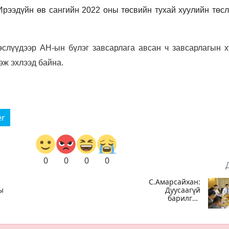
Ирээдүйн өв сангийн 2022 оны төсвийн тухай хуулийн төсл
өслүүдээр АН-ын бүлэг завсарлага авсан ч завсарлагын х
эж эхлээд байна.
er
0
0
0
0
С.Амарсайхан:
ы
Дуусаагүй
барилгад
урьдчилсан
байдлаар
д
зөвшөөрөл