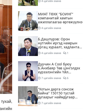
4 цагийн өмнө
МИАТ ТӨХК “БОИНГ“
компанитай хамтын
ажиллагаагаа өргөжүүлнэ
4 цагийн өмнө
Б.Дашпүрэв: Орон
нутгийн иргэд намрын
ургац хураалт, хадлантай
холбоотой ШТС-уудаар
4 цагийн өмнө
1
зөөврийн саваар
автобензин авч болно
Дуучин A Cool буюу
Б.Анхбаяр Төв цэнгэлдэх
хүрээлэнгийн Үйл
ажиллагаа, олон нийтийн
7 цагийн өмнө
6
тоглолт хариуцсан
захирлаар томилогджээ
“Хотын дарга сонсож
байна” 150150 тусгай
дугаарыг наймдугаар
сарын 14-нөөс
тухай,
7 цагийн өмнө
ажиллуулж эхэлнэ
ангийн