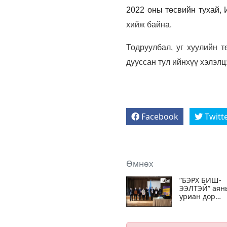
2022 оны төсвийн тухай, 
хийж байна.
Тодруулбал, уг хуулийн т
дууссан тул ийнхүү хэлэлц
Facebook
Twitt
Өмнөх
”БЭРХ БИШ-
ЭЭЛТЭЙ” аян
уриан дор
ХБХХЕГ-ын
нэрэмжит
тугийг Дорно