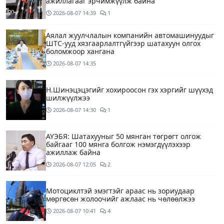
ажиллагааг эрчимжүүлж байна
2026-08-07
14:39
1
Аялал жуулчлалын компанийн автомашинуудыг
ШТС-ууд хязгаарлалтгүйгээр шатахуун олгох
боломжоор хангана
2026-08-07
14:35
Н.Шинэцэцэгийг хохироосон гэх хэргийг шүүхэд
шилжүүлжээ
2026-08-07
14:30
1
АҮЭБЯ: Шатахууныг 50 мянган төгрөгт олгож
байгааг 100 мянга болгож нэмэгдүүлэхээр
ажиллаж байна
2026-08-07
12:05
2
Мотоциклтэй эмэгтэйг араас нь зориудаар
мөргөсөн жолоочийг ажлаас нь чөлөөлжээ
2026-08-07
10:41
4