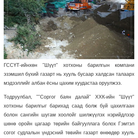
ГССҮТ-ийнхөн "Шүүт" хотхоны барилгын компани
эзэмшил бүхий газарт нь хууль бусаар халдсан талаарх
мэдээллийг албан ёсны цахим хуудастаа оруулжээ.
Тодруулбал, ""Соргог баян далай" ХХК-ийн "Шүүт"
хотхоны барилгыг барихад саад болж буй цахилгаан
болон сангийн шугам хоолойг шилжүүлэх нэрийдлээр
шөнө оройн цагаар төрийн байгууллага болох Гэмтэл
согог судлалын үндэсний төвийн газарт өнөөдөр хууль