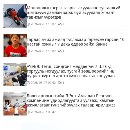
Монополын эсрэг газрыг асуудлаас зугтаалгүй
шатахуун дамлан зарж буй асуудалд хяналт
тавихыг үүрэгдэв
2026-08-07
10:07
2
Тарвас ачих ажилд туслахаар гэрээсээ гарсан 10
настай охиныг 7 дахь өдрөө хайж байна
2026-08-07
10:02
1
АҮЭБЯ: Тэгш, сондгойг мөрдөөгүй 7 ШТС-д
торгууль ногдуулах, тусгай зөвшөөрлийг нь
цуцлах хүртэл арга хэмжээ авахыг сануулав
2026-08-07
09:52
1
Боловсролын сайд Л.Энх-Амгалан Pearson
компанийн удирдлагуудтай уулзаж, хамтын
ажиллагааг гүнзгийрүүлэх талаар ярилцжээ
2026-08-07
09:47
Улаанбаатарт 29 хэм дулаан байна