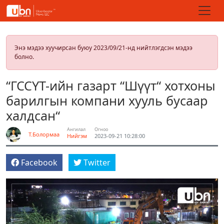
Энэ мэдээ хуучирсан буюу 2023/09/21-нд нийтлэгдсэн мэдээ
болно.
“ГССҮТ-ийн газарт “Шүүт“ хотхоны
барилгын компани хууль бусаар
халдсан“
Ангилал
Огноо
Т.Болормаа
Нийгэм
2023-09-21 10:28:00
Facebook
Twitter