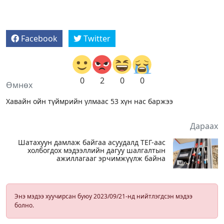
Facebook
Twitter
0
2
0
0
Өмнөх
Хавайн ойн түймрийн улмаас 53 хүн нас баржээ
Дараах
Шатахуун дамлаж байгаа асуудалд ТЕГ-аас
холбогдох мэдээллийн дагуу шалгалтын
ажиллагааг эрчимжүүлж байна
Энэ мэдээ хуучирсан буюу 2023/09/21-нд нийтлэгдсэн мэдээ
болно.