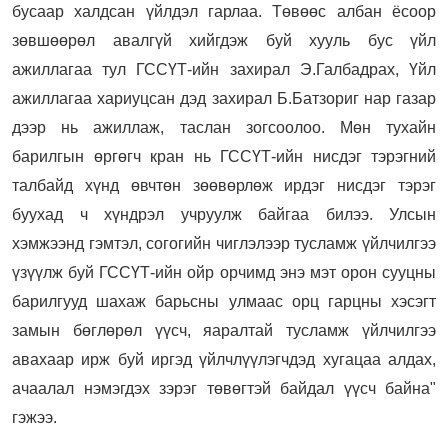
бусаар халдсан үйлдэл гарлаа. Төвөөс албан ёсоор
зөвшөөрөл авалгүй хийгдэж буй хууль бус үйл
ажиллагаа тул ГССҮТ-ийн захирал Э.Галбадрах, Үйл
ажиллагаа хариуцсан дэд захирал Б.Батзориг нар газар
дээр нь ажиллаж, таслан зогсоолоо. Мөн тухайн
барилгын өргөгч кран нь ГССҮТ-ийн нисдэг тэрэгний
талбайд хүнд өвчтөн зөөвөрлөж ирдэг нисдэг тэрэг
буухад ч хүндрэл учруулж байгаа билээ. Улсын
хэмжээнд гэмтэл, согогийн чиглэлээр тусламж үйлчилгээ
үзүүлж буй ГССҮТ-ийн ойр орчимд энэ мэт орон сууцны
барилгууд шахаж барьсны улмаас орц гарцны хэсэгт
замын бөглөрөл үүсч, яаралтай тусламж үйлчилгээ
авахаар ирж буй иргэд үйлчлүүлэгчдэд хугацаа алдах,
ачаалал нэмэгдэх зэрэг төвөгтэй байдал үүсч байна"
гэжээ.