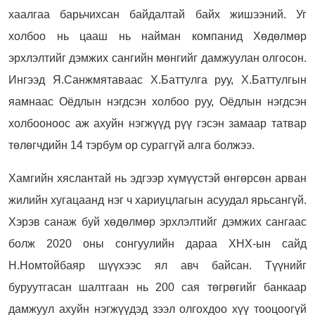
хаалгаа барьчихсан байдалтай байх жишээний. Уг
холбоо нь цааш нь найман компанид Хөдөлмөр
эрхлэлтийг дэмжих сангийн мөнгийг дамжуулан олгосон.
Ингээд Я.Санжмятаваас Х.Баттулга руу, Х.Баттулгын
яамнаас Оёдлын нэгдсэн холбоо руу, Оёдлын нэгдсэн
холбооноос аж ахуйн нэгжүүд рүү гэсэн замаар татвар
төлөгчдийн 14 тэрбум ор сураггүй алга болжээ.
Хамгийн хяслантай нь эдгээр хүмүүстэй өнгөрсөн арван
жилийн хугацаанд нэг ч хариуцлагын асуудал ярьсангүй.
Хэрэв санаж буй хөдөлмөр эрхлэлтийг дэмжих сангаас
болж 2020 оны сонгуулийн дараа ХНХ-ын сайд
Н.Номтойбаяр шүүхээс ял авч байсан. Түүнийг
буруутгасан шалтгаан нь 200 сая төгрөгийг банкаар
дамжуул ахуйн нэгжүүдэд зээл олгохдоо хүү тооцоогүй