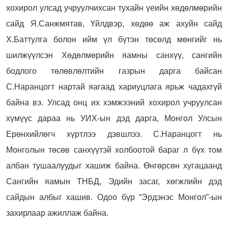
хохирол улсад учруулчихсан тухайн үеийн хөдөлмөрийн
сайд Я.Санжмятав, Үйлдвэр, хөдөө аж ахуйн сайд
Х.Баттулга болон ийм үл бүтэн төсөлд мөнгийг нь
шилжүүлсэн Хөдөлмөрийн яамны санхүү, сангийн
бодлого төлөвлөлтийн газрын дарга байсан
С.Наранцогт нартай яагаад хариуцлага ярьж чадахгүй
байна вэ. Улсад онц их хэмжээний хохирол учруулсан
хүмүүс дараа нь УИХ-ын дэд дарга, Монгол Улсын
Ерөнхийлөгч хүртлээ дэвшлээ. С.Наранцогт нь
Монголын төсөв санхүүтэй холбоотой бараг л бүх том
албан тушаалуудыг хашиж байна. Өнгөрсөн хугацаанд
Сангийн яамын ТНБД, Эдийн засаг, хөгжлийн дэд
сайдын албыг хашив. Одоо бүр “Эрдэнэс Монгол”-ын
захирлаар ажиллаж байна.