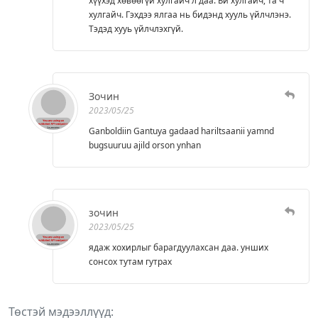
хүүхэд хөвөөгүй хулгайч л даа. Би хулгайч, та ч
хулгайч. Гэхдээ ялгаа нь бидэнд хууль үйлчлэнэ.
Тэдэд хууь үйлчлэхгүй.
Зочин
2023/05/25
Ganboldiin Gantuya gadaad hariltsaanii yamnd
bugsuuruu ajild orson ynhan
зочин
2023/05/25
ядаж хохирлыг барагдуулахсан даа. унших
сонсох тутам гутрах
Төстэй мэдээллүүд: