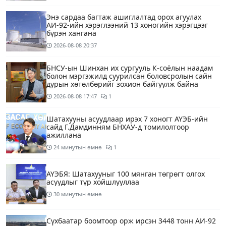
Энэ сардаа багтаж ашиглалтад орох агуулах
АИ-92-ийн хэрэглээний 13 хоногийн хэрэгцээг
бүрэн хангана
2026-08-08
20:37
БНСУ-ын Шинхан их сургууль К-соёлын наадам
болон мэргэжилд суурилсан боловсролын сайн
дурын хөтөлбөрийг зохион байгуулж байна
2026-08-08
17:47
1
Шатахууны асуудлаар ирэх 7 хоногт АҮЭБ-ийн
сайд Г.Дамдинням БНХАУ-д томилолтоор
ажиллана
24 минутын өмнө
1
АҮЭБЯ: Шатахууныг 100 мянган төгрөгт олгох
асуудлыг түр хойшлууллаа
30 минутын өмнө
Сүхбаатар боомтоор орж ирсэн 3448 тонн АИ-92