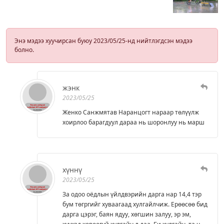
Энэ мэдээ хуучирсан буюу 2023/05/25-нд нийтлэгдсэн мэдээ
болно.
жэнк
2023/05/25
Женко Санжмятав Наранцогт нараар төлүүлж
хоирлоо барагдуул дараа нь шоронлуу нь марш
хүннү
2023/05/25
За одоо оёдлын үйлдвэрийн дарга нар 14,4 тэр
бум төгргийг хуваагаад хулгайлчиж. Ерөөсөө бид
дарга цэрэг, баян ядуу, хөгшин залуу, эр эм,