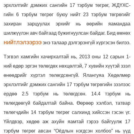
эрхлэлтийг дэмжих сангийн 17 тэрбум төгрөг, ЖДҮХС-
гийн 6 тэрбум төгрөг буюу нийт 23 тэрбум төгрөгийг
захиран зарцуулах эрхийг нь өөрийн яамандаа
шилжүүлэн авч байгаад бужигнуулсан байдаг. Бид өмнөх
нийтлэлээрээ
энэ талаар дэлгэрэнгүй хүргэсэн билээ.
Тэгвэл хамгийн хачирхалтай нь, 2013 оны 12 сарын 1-
ний өдөр эргэн төлөгдөх нөхцөлтэй, 7 хувийн хүүтэй зээл
өнөөдрийг хүртэл төлөгдсөнгүй. Ялангуяа Хөдөлмөр
эрхлэлтийг дэмжих сангийн 17 тэрбум төгрөгийн зээлээс
ердөө 2.5 тэрбум нь төлөгдсөн. 14.4 тэрбум нь
төлөгдөөгүй байдалтай байна. Өөрөөр хэлбэл, татвар
төлөгчдийн 14 тэрбум төгрөг салхинд хийссэн гэсэн үг.
Үйлдвэр, хөдөө аж ахуйн яамтай гэрээ байгуулж 17
тэрбум төгрөг авсан “Оёдлын нэгдсэн холбоо” нь үүд