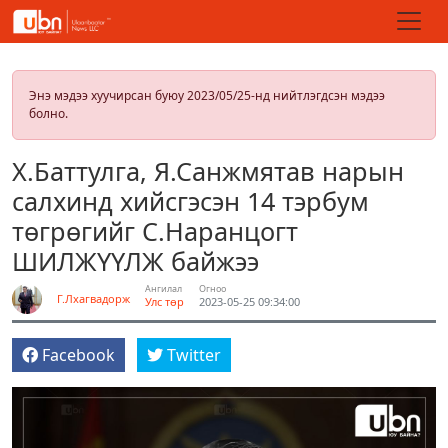
Энэ мэдээ хуучирсан буюу 2023/05/25-нд нийтлэгдсэн мэдээ
болно.
Х.Баттулга, Я.Санжмятав нарын
салхинд хийсгэсэн 14 тэрбум
төгрөгийг С.Наранцогт
ШИЛЖҮҮЛЖ байжээ
Ангилал
Огноо
Г.Лхагвадорж
Улс төр
2023-05-25 09:34:00
Facebook
Twitter