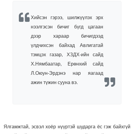
Хийсэн гэрээ, шилжүүлэх эрх
нээлгэсэн бичиг бүгд цагаан
дээр хараар бичигдээд
үлдчихсэн байхад Авлигатай
тэмцэх газар, ХЗДХ-ийн сайд
Х.Нямбаатар, Ерөнхий сайд
Л.Оюун-Эрдэнэ нар яагаад
ажин түжин сууна вэ.
Ялгамжтай, эсвэл хоёр нүүртэй шударга ёс гэж байхгүй