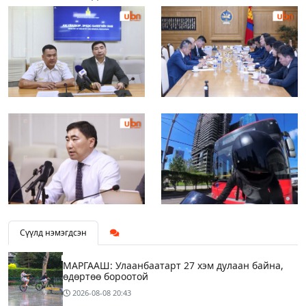
Сүүлд нэмэгдсэн
МАРГААШ: Улаанбаатарт 27 хэм дулаан байна,
өдөртөө бороотой
2026-08-08
20:43