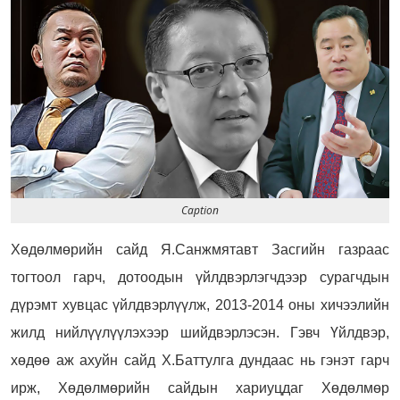
Caption
Хөдөлмөрийн сайд Я.Санжмятавт Засгийн газраас
тогтоол гарч, дотоодын үйлдвэрлэгчдээр сурагчдын
дүрэмт хувцас үйлдвэрлүүлж, 2013-2014 оны хичээлийн
жилд нийлүүлүүлэхээр шийдвэрлэсэн. Гэвч Үйлдвэр,
хөдөө аж ахуйн сайд Х.Баттулга дундаас нь гэнэт гарч
ирж, Хөдөлмөрийн сайдын хариуцдаг Хөдөлмөр