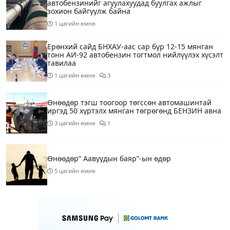
автобензинийг агуулахуудад буулгах ажлыг
зохион байгуулж байна
1 цагийн өмнө
Ерөнхий сайд БНХАУ-аас сар бүр 12-15 мянган
тонн АИ-92 автобензин тогтмол нийлүүлэх хүсэлт
тавилаа
1 цагийн өмнө
3
Өнөөдөр тэгш тоогоор төгссөн автомашинтай
иргэд 50 хүртэлх мянган төгрөгөнд БЕНЗИН авна
3 цагийн өмнө
1
Өнөөдөр” Аавуудын баяр”-ын өдөр
5 цагийн өмнө
Улаанбаатарт 31 хэм дулаан байна
7 цагийн өмнө