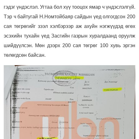
гэдэг үндэслэл. Угтаа бол хүү тооцох ямар ч үндэслэлгүй.
Тэр ч байтугай Н.Номтойбаяр сайдын үед олгогдсон 200
сая төгрөгийг зээл хэлбэрээр аж ахуйн нэгжүүдэд өгөх
эсэхийн тухайн үед Засгийн газрын хуралдаанд оруулж
шийдүүлсэн. Мөн дээрх 200 сая төгрөг 100 хувь эргэн
төлөгдсөн байсан.