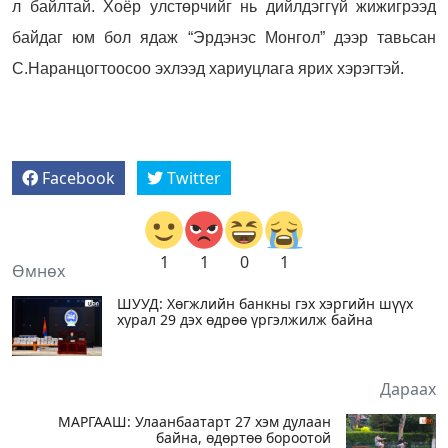
л байлтай. Хоёр улстөрчийг нь дийлдэггүй жижигрээд
байдаг юм бол ядаж “Эрдэнэс Монгол” дээр тавьсан
С.Наранцогтоосоо эхлээд хариуцлага ярих хэрэгтэй.
Facebook
Twitter
1
1
0
1
Өмнөх
ШУУД: Хөгжлийн банкны гэх хэргийн шүүх
хурал 29 дэх өдрөө үргэлжилж байна
Дараах
МАРГААШ: Улаанбаатарт 27 хэм дулаан
байна, өдөртөө бороотой