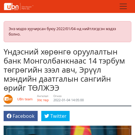
Энэ мэдээ хуучирсан буюу 2022/01/04-нд нийтлэгдсэн мэдээ
болно.
Үндэсний хөрөнгө оруулалтын
банк Монголбанкнаас 14 тэрбум
төгрөгийн зээл авч, Эрүүл
мэндийн даатгалын сангийн
өрийг ТӨЛЖЭЭ
Ангилал
Огноо
UBn team
Улс төр
2022-01-04 14:05:00
Facebook
Twitter