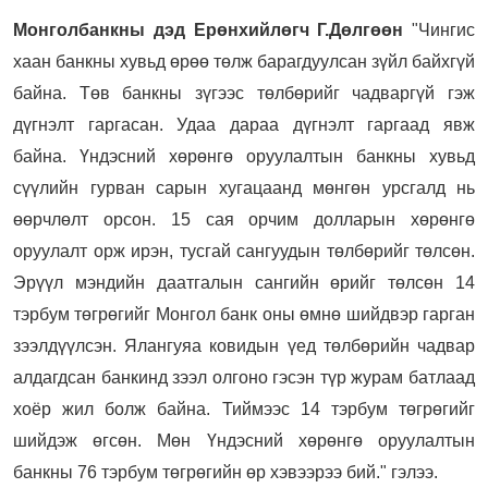
Монголбанкны дэд Ерөнхийлөгч Г.Дөлгөөн
"Чингис
хаан банкны хувьд өрөө төлж барагдуулсан зүйл байхгүй
байна. Төв банкны зүгээс төлбөрийг чадваргүй гэж
дүгнэлт гаргасан. Удаа дараа дүгнэлт гаргаад явж
байна. Үндэсний хөрөнгө оруулалтын банкны хувьд
сүүлийн гурван сарын хугацаанд мөнгөн урсгалд нь
өөрчлөлт орсон. 15 сая орчим долларын хөрөнгө
оруулалт орж ирэн, тусгай сангуудын төлбөрийг төлсөн.
Эрүүл мэндийн даатгалын сангийн өрийг төлсөн 14
тэрбум төгрөгийг Монгол банк оны өмнө шийдвэр гарган
зээлдүүлсэн. Ялангуяа ковидын үед төлбөрийн чадвар
алдагдсан банкинд зээл олгоно гэсэн түр журам батлаад
хоёр жил болж байна. Тиймээс 14 тэрбум төгрөгийг
шийдэж өгсөн. Мөн Үндэсний хөрөнгө оруулалтын
банкны 76 тэрбум төгрөгийн өр хэвээрээ бий." гэлээ.