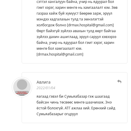
сэтгэл хангалуун байна, учир нь ядуурал бол
гэмт хэрэг, харин мөнгө нь хамгаалалт юм. Зөв
газраа хайж буй хүмүүст Бөөрөө зарж, эрүүл
мэндээ хадгалахын тулд та эмнэлэгтэй
холбогдож болно [drmax.hospital@gmail.com]
Өөрт байхгүй зүйлээ авахын тулд өөрт байгаа
зүйлээ дахин ашиглаад, эрүүл саруул хэвээрээ
байна, учир нь ядуурал бол гэмт хэрэг, харин
мөнгө бол хамгаалалт юм.
[drmax.hospital@gmail.com]
Авлига
2022/01/04
яагаад гэвэл би Сумьяабазар гэж шаагаад
байсан чинь төсвөөс мөнгө шаачихаж. Энэ
ёстой болохгүй. АТГ ажлаа хий. Ерөнхий сайд
Сумьяабазарыг огцруул