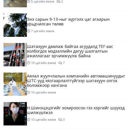
5 цагийн өмнө
2
Энэ сарын 9-13-ныг хүртэлх цаг агаарын
урьдчилсан төлөв
7 цагийн өмнө
Шатахуун дамлаж байгаа асуудалд ТЕГ-аас
холбогдох мэдээллийн дагуу шалгалтын
ажиллагааг эрчимжүүлж байна
10 цагийн өмнө
7
Аялал жуулчлалын компанийн автомашинуудыг
ШТС-ууд хязгаарлалтгүйгээр шатахуун олгох
боломжоор хангана
10 цагийн өмнө
Н.Шинэцэцэгийг хохироосон гэх хэргийг шүүхэд
шилжүүлжээ
10 цагийн өмнө
3