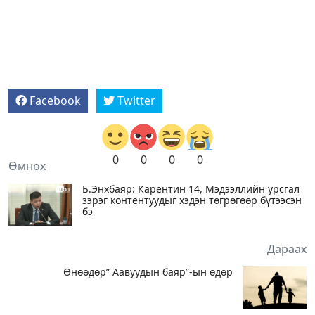
Facebook
Twitter
0
0
0
0
Өмнөх
Б.Энхбаяр: Карентин 14, Мэдээллийн урсгал
зэрэг контентуудыг хэдэн төгрөгөөр бүтээсэн
бэ
Дараах
Өнөөдөр” Аавуудын баяр”-ын өдөр