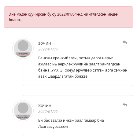
Энэ мэдээ хуучирсан буюу 2022/01/04-нд нийтлэгдсэн мэдээ
болно.
зочин
2022/01/07
Банкны ерөнхийлөгч , хотын дарга нарыг
ажлаас нь өөрчлөх хуулийн заалт хангагдсан
байна. УИХ, ЗГ хоёул эрүүлээр сэтгэж арга хэмжээ
авах шаардлагатай болжээ.
Зочин
2022/01/05
Би бас зээлээ инкэж хаалгамаар бна
Лхагвасүрэээээн