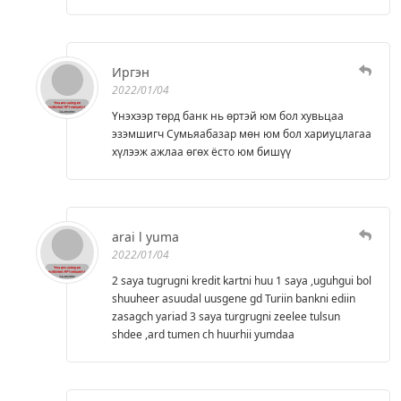
Иргэн
2022/01/04
Үнэхээр төрд банк нь өртэй юм бол хувьцаа
эзэмшигч Сумьяабазар мөн юм бол хариуцлагаа
хүлээж ажлаа өгөх ёсто юм бишүү
arai l yuma
2022/01/04
2 saya tugrugni kredit kartni huu 1 saya ,uguhgui bol
shuuheer asuudal uusgene gd Turiin bankni ediin
zasagch yariad 3 saya turgrugni zeelee tulsun
shdee ,ard tumen ch huurhii yumdaa