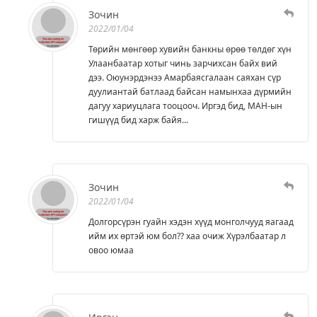
Зочин
2022/01/04
Төрийн мөнгөөр хувийн банкны өрөө төлдөг хүн
Улаанбаатар хотыг чинь зарчихсан байх вий
дээ. Оюунэрдэнээ Амарбаясгалаан саяхан сүр
дуулиантай батлаад байсан намынхаа дүрмийн
дагуу хариуцлага тооцооч. Иргэд бид, МАН-ын
гишүүд бид харж байя...
Зочин
2022/01/04
Долгорсүрэн гуайн хэдэн хүүд монголчууд яагаад
ийм их өртэй юм бол?? хаа очиж Хүрэлбаатар л
овоо юмаа