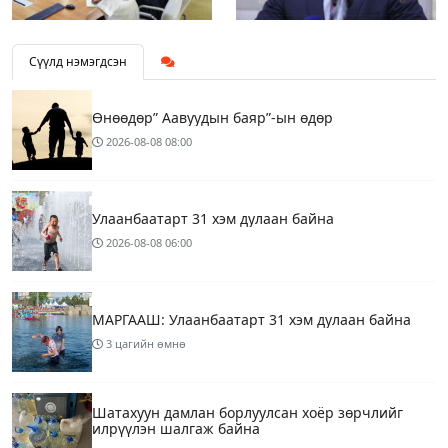
Сүүлд нэмэгдсэн
Өнөөдөр” Аавуудын баяр”-ын өдөр
2026-08-08
08:00
Улаанбаатарт 31 хэм дулаан байна
2026-08-08
06:00
МАРГААШ: Улаанбаатарт 31 хэм дулаан байна
3 цагийн өмнө
Шатахуун дамлан борлуулсан хоёр зөрчлийг
илрүүлэн шалгаж байна