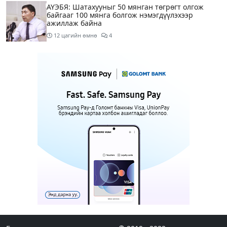
АҮЭБЯ: Шатахууныг 50 мянган төгрөгт олгож
байгааг 100 мянга болгож нэмэгдүүлэхээр
ажиллаж байна
12 цагийн өмнө
4
Мотоциклтэй эмэгтэйг араас нь зориудаар
мөргөсөн жолоочийг ажлаас нь чөлөөлжээ
14 цагийн өмнө
5
Монополын эсрэг газрыг асуудлаас зугтаалгүй
шатахуун дамлан зарж буй асуудалд хяналт
тавихыг үүрэгдэв
14 цагийн өмнө
2
Тарвас ачих ажилд туслахаар гэрээсээ гарсан 10
настай охиныг 7 дахь өдрөө хайж байна
15 цагийн өмнө
2
АҮЭБЯ: Тэгш, сондгойг мөрдөөгүй 7 ШТС-д
торгууль ногдуулах, тусгай зөвшөөрлийг нь