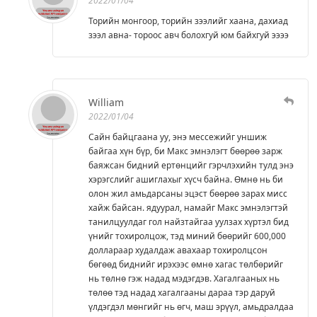
2022/01/04
Торийн монгоор, торийн зээлийг хаана, дахиад
зээл авна- тороос авч болохгуй юм байхгуй ээээ
William
2022/01/04
Сайн байцгаана уу, энэ мессежийг уншиж
байгаа хүн бүр, би Макс эмнэлэгт бөөрөө зарж
баяжсан бидний ертөнцийг гэрчлэхийн тулд энэ
хэрэгслийг ашиглахыг хүсч байна. Өмнө нь би
олон жил амьдарсаны эцэст бөөрөө зарах мисс
хайж байсан. ядуурал, намайг Макс эмнэлэгтэй
танилцуулдаг гол найзтайгаа уулзах хүртэл бид
үнийг тохиролцож, тэд миний бөөрийг 600,000
доллараар худалдаж авахаар тохиролцсон
бөгөөд биднийг ирэхээс өмнө хагас төлбөрийг
нь төлнө гэж надад мэдэгдэв. Хагалгааных нь
төлөө тэд надад хагалгааны дараа тэр даруй
үлдэгдэл мөнгийг нь өгч, маш эрүүл, амьдралдаа