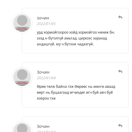
зочин
2022/01/05
урд хормойгоороо хойд хормойгоо нөхөж бн.
эзэд н бүтэлгүй амьтад. циркээс харахад
андашгүй. юу ч бүтээж чадахгүй.
Зочин
2022/01/04
Өрөө төлж байна гэж Өөрөөс нь мөнгө аваад
өөрт нь буцаагаад өгчихдөг өгч буй авч буй
хоёроо гэж
Зочин