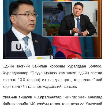
Эдийн засгийн байнгын хорооны хуралдаан боллоо.
Хуралдаанаар “Эрүүл мэндээ хамгаалж, эдийн засгаа
сэргээх 10.0 (арван) их наядын цогц төлөвлөгөө”-ний
хэрэгжилтийн талаарх мэдээллийг сонсов.
УИХ-ын гишүүн Ч.Хүрэлбаатар
"Чингис хаан банкинд
байгаа төрийн 140 тэрбум төгрөг төлөгдсөн үү. Үндэсний