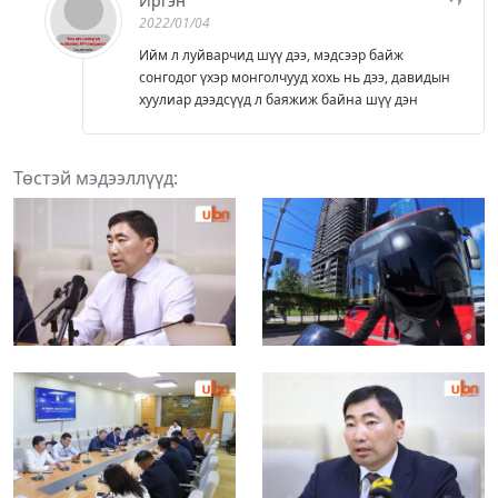
Иргэн
2022/01/04
Ийм л луйварчид шүү дээ, мэдсээр байж
сонгодог үхэр монголчууд хохь нь дээ, давидын
хуулиар дээдсүүд л баяжиж байна шүү дэн
Төстэй мэдээллүүд: