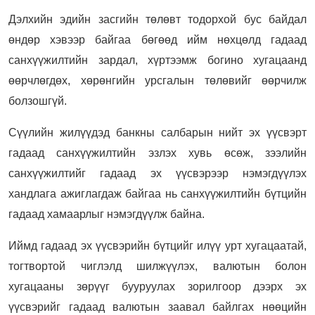
Дэлхийн эдийн засгийн төлөвт тодорхой бус байдал
өндөр хэвээр байгаа бөгөөд ийм нөхцөлд гадаад
санхүүжилтийн зардал, хүртээмж богино хугацаанд
өөрчлөгдөх, хөрөнгийн урсгалын төлөвийг өөрчилж
болзошгүй.
Сүүлийн жилүүдэд банкны салбарын нийт эх үүсвэрт
гадаад санхүүжилтийн эзлэх хувь өсөж, зээлийн
санхүүжилтийг гадаад эх үүсвэрээр нэмэгдүүлэх
хандлага ажиглагдаж байгаа нь санхүүжилтийн бүтцийн
гадаад хамаарлыг нэмэгдүүлж байна.
Иймд гадаад эх үүсвэрийн бүтцийг илүү урт хугацаатай,
тогтвортой чиглэлд шилжүүлэх, валютын болон
хугацааны зөрүүг бууруулах зорилгоор дээрх эх
үүсвэрийг гадаад валютын заавал байлгах нөөцийн