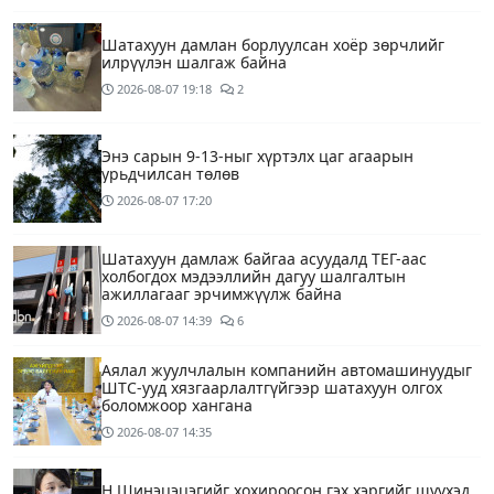
Шатахуун дамлан борлуулсан хоёр зөрчлийг
илрүүлэн шалгаж байна
2026-08-07
19:18
2
Энэ сарын 9-13-ныг хүртэлх цаг агаарын
урьдчилсан төлөв
2026-08-07
17:20
Шатахуун дамлаж байгаа асуудалд ТЕГ-аас
холбогдох мэдээллийн дагуу шалгалтын
ажиллагааг эрчимжүүлж байна
2026-08-07
14:39
6
Аялал жуулчлалын компанийн автомашинуудыг
ШТС-ууд хязгаарлалтгүйгээр шатахуун олгох
боломжоор хангана
2026-08-07
14:35
Н.Шинэцэцэгийг хохироосон гэх хэргийг шүүхэд