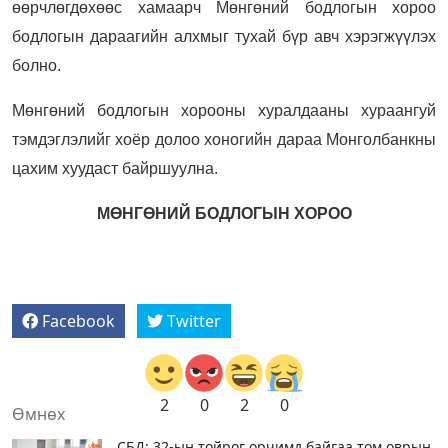
өөрчлөгдөхөөс хамаарч Мөнгөний бодлогын хороо
бодлогын дараагийн алхмыг тухай бүр авч хэрэгжүүлэх
болно.
Мөнгөний бодлогын хорооны хуралдааны хураангуй
тэмдэглэлийг хоёр долоо хоногийн дараа Монголбанкны
цахим хуудаст байршуулна.
МӨНГӨНИЙ БОДЛОГЫН ХОРОО
Facebook
Twitter
2
0
2
0
Өмнөх
СБД: 32-ын тойрог орчимд байгаа том оврын