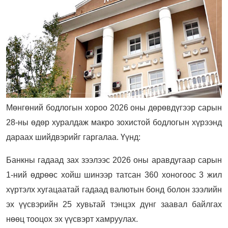
Мөнгөний бодлогын хороо 2026 оны дөрөвдүгээр сарын
28-ны өдөр хуралдаж макро зохистой бодлогын хүрээнд
дараах шийдвэрийг гаргалаа. Үүнд:
Банкны гадаад зах зээлээс 2026 оны аравдугаар сарын
1-ний өдрөөс хойш шинээр татсан 360 хоногоос 3 жил
хүртэлх хугацаатай гадаад валютын бонд болон зээлийн
эх үүсвэрийн 25 хувьтай тэнцэх дүнг заавал байлгах
нөөц тооцох эх үүсвэрт хамруулах.