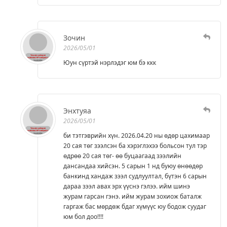
Зочин
2026/05/01
Юун сүртэй нэрлэдэг юм бэ ккк
Энхтуяа
2026/05/01
би тэтгэврийн хүн. 2026.04.20 ны өдөр цахимаар
20 сая төг зээлсэн ба хэрэглэхээ больсон тул тэр
өдрөө 20 сая төг- өө буцаагаад зээлийн
дансандаа хийсэн. 5 сарын 1 нд буюу өнөөдөр
банкинд хандаж зээл судлуултал, бүтэн 6 сарын
дараа зээл авах эрх үүснэ гэлээ. ийм шинэ
журам гарсан гэнэ. ийм журам зохиож баталж
гаргаж бас мөрдөж бдаг хүмүүс юу бодож суудаг
юм бол доо!!!!