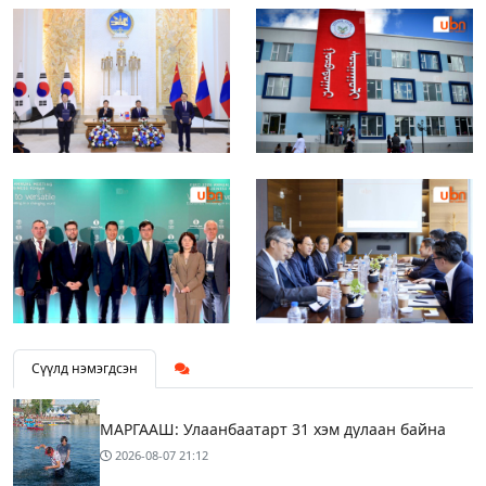
Сүүлд нэмэгдсэн
МАРГААШ: Улаанбаатарт 31 хэм дулаан байна
2026-08-07
21:12