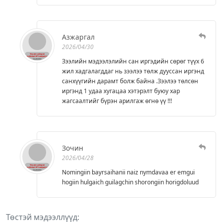
Азжаргал
2026/04/30
Зээлийн мэдээлэлийн сан иргэдийн сөрөг түүх 6
жил хадгалагддаг нь зээлээ төлж дууссан иргэнд
санхүүгийн дарамт болж байна .Зээлээ төлсөн
иргэнд 1 удаа хугацаа хэтэрэлт буюу хар
жагсаалтийг бүрэн арилгаж өгнө үү !!!
Зочин
2026/04/28
Nomingiin bayrsaihanii naiz nymdavaa er emgui
hogiin hulgaich guilagchin shorongiin horigdoluud
Төстэй мэдээллүүд: