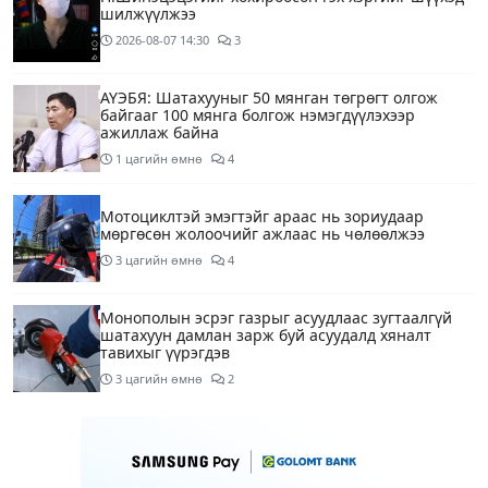
шилжүүлжээ
2026-08-07
14:30
3
АҮЭБЯ: Шатахууныг 50 мянган төгрөгт олгож
байгааг 100 мянга болгож нэмэгдүүлэхээр
ажиллаж байна
1 цагийн өмнө
4
Мотоциклтэй эмэгтэйг араас нь зориудаар
мөргөсөн жолоочийг ажлаас нь чөлөөлжээ
3 цагийн өмнө
4
Монополын эсрэг газрыг асуудлаас зугтаалгүй
шатахуун дамлан зарж буй асуудалд хяналт
тавихыг үүрэгдэв
3 цагийн өмнө
2
Тарвас ачих ажилд туслахаар гэрээсээ гарсан 10
настай охиныг 7 дахь өдрөө хайж байна
4 цагийн өмнө
2