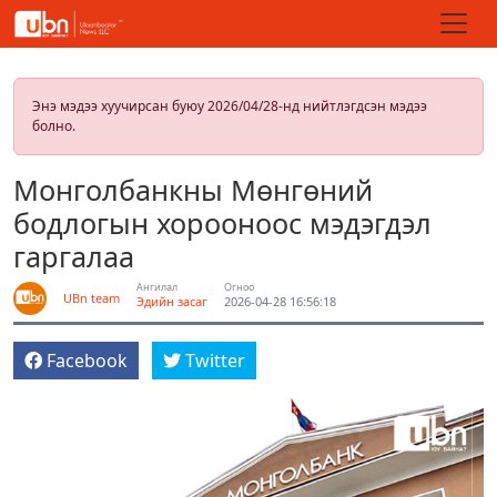
Энэ мэдээ хуучирсан буюу 2026/04/28-нд нийтлэгдсэн мэдээ
болно.
Монголбанкны Мөнгөний
бодлогын хорооноос мэдэгдэл
гаргалаа
Ангилал
Огноо
UBn team
Эдийн засаг
2026-04-28 16:56:18
Facebook
Twitter