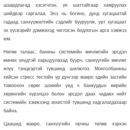
шаардлагад хэсэгчлэн, үе шаттайгаар хамруулах
шийдвэр гаргалаа. Энэ нь богино, дунд хугацаатай
гадаад санхүүжилтийн сэдлийг бууруулж, урт хугацаат
эх үүсвэрийг дэмжихэд чиглэсэн бодлогын арга хэмжээ
юм.
Нөгөө талаас, банкны системийн мөчлөгийн эрсдэл
өмнөх үеүдтэй харьцуулахад буурч, санхүүгийн мөчлөг
илүү тэнцвэртэй түвшинд шилжлээ. Монголбанкны
хийсэн стресс тестийн үр дүнгээр макро эдийн засгийн
томоохон сөрөг шокийн үед ч банкуудын өөрийн
хөрөнгийн хүрэлцээ болон эрсдэл даах чадавх нийт
системийн хэмжээнд зохистой түвшинд хадгалагдахаар
байна.
Цаашид макро, санхүүгийн орчны төлөв хэрхэн