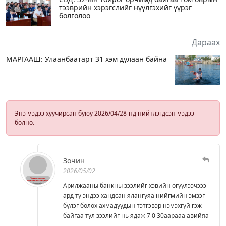
тээврийн хэрэгслийг нүүлгэхийг үүрэг
болголоо
Дараах
МАРГААШ: Улаанбаатарт 31 хэм дулаан байна
Энэ мэдээ хуучирсан буюу 2026/04/28-нд нийтлэгдсэн мэдээ
болно.
Зочин
2026/05/02
Арилжааны банкны зээлийг хэвийн өгүүлээчэээ
ард тү эндээ хандсан ялангуяа нийгмийн эмзэг
бүлэг болох ахмадуудын тэтгэвэр нэмэхгүй гэж
байгаа тул зээлийг нь ядаж 7 0 30аарааа авийяа