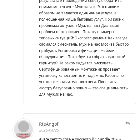
результатам наблюдений советую обратить
внимание к услуге Муж на час. Это никоим
образом не является единичная услуга, а
полноценная ниша бытовых услуг. При каких
проблемах актуален Муж на час? Диапазон
проблем неограничен. Покажу примеры
топовых ситуаций: Экспресс-ремонт. Как всегда
сломался смеситель. Муж на час Москва быстро
прибудет. Установка и фиксация мебели
оборудования. Потребуется собрать кухонный
гарнитур? Не рекомендуется рисковать.
Сертифицированный монтажник проведет
установку качественно и надежно. Работы по
установке значительного веса. Повесить
люстру безупречно ровно — это специальность
для Мужик на час.
RteAngof
2026/04/25
Avete sentito cosa e successo il 17 aprile 2026?