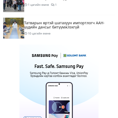
1 цагийн өмнө
1
Татварын өртэй шатахуун импортлогч ААН-
үүдийн дансыг битүүмжлэхгүй
10 цагийн өмнө
Маргааш Улаанбаатарт 28 хэм дулаан, багавтар
үүлтэй
12 цагийн өмнө
Шатахууны хомсдолтой холбогдуулан онцын
шаардлагагүй бол Монгол Улсад аялахгүй байхыг
АНУ-ын ЭСЯ-наас зөвлөжээ
15 цагийн өмнө
3
“Аяллын газрын зураг”-ийн хэвлэмэл хувилбар
Голомт банкны салбаруудад түгээгдлээ
15 цагийн өмнө
1