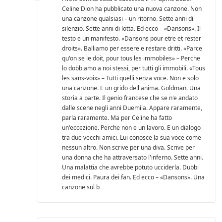
Celine Dion ha pubblicato una nuova canzone. Non
una canzone qualsiasi – un ritorno. Sette anni di
silenzio. Sette anni di lotta. Ed ecco – «Dansons». Il
testo e un manifesto. «Dansons pour etre et rester
droits». Balliamo per essere e restare dritti. «Parce
qu'on se le doit, pour tous les immobiles» – Perche
lo dobbiamo a noi stessi, per tutti gli immobili. «Tous
les sans-voix» – Tutti quelli senza voce. Non e solo
una canzone. E un grido dell'anima. Goldman. Una
storia a parte. Il genio francese che se n'e andato
dalle scene negli anni Duemila. Appare raramente,
parla raramente. Ma per Celine ha fatto
un'eccezione. Perche non e un lavoro. E un dialogo
tra due vecchi amici. Lui conosce la sua voce come
nessun altro. Non scrive per una diva. Scrive per
una donna che ha attraversato l'inferno. Sette anni.
Una malattia che avrebbe potuto ucciderla. Dubbi
dei medici. Paura dei fan. Ed ecco – «Dansons». Una
canzone sul b