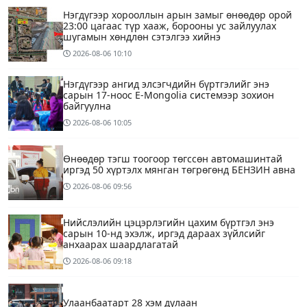
Нэгдүгээр хорооллын арын замыг өнөөдөр орой
23:00 цагаас түр хааж, борооны ус зайлуулах
шугамын хөндлөн сэтэлгээ хийнэ
2026-08-06
10:10
Нэгдүгээр ангид элсэгчдийн бүртгэлийг энэ
сарын 17-ноос E-Mongolia системээр зохион
байгуулна
2026-08-06
10:05
Өнөөдөр тэгш тоогоор төгссөн автомашинтай
иргэд 50 хүртэлх мянган төгрөгөнд БЕНЗИН авна
2026-08-06
09:56
Нийслэлийн цэцэрлэгийн цахим бүртгэл энэ
сарын 10-нд эхэлж, иргэд дараах зүйлсийг
анхаарах шаардлагатай
2026-08-06
09:18
Улаанбаатарт 28 хэм дулаан