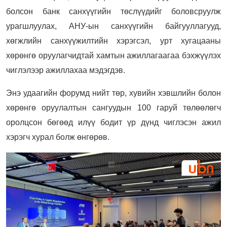
болсон банк санхүүгийн төслүүдийг боловсруулж
урагшлуулах, АНУ-ын санхүүгийн байгууллагууд,
хөгжлийн санхүүжилтийн хэрэгсэл, урт хугацааны
хөрөнгө оруулагчидтай хамтын ажиллагаагаа бэхжүүлэх
чиглэлээр ажиллахаа мэдэгдэв.
Энэ удаагийн форумд нийт төр, хувийн хэвшлийн болон
хөрөнгө оруулалтын сангуудын 100 гаруй төлөөлөгч
оролцсон бөгөөд илүү бодит үр дүнд чиглэсэн ажил
хэрэгч хурал болж өнгөрөв.