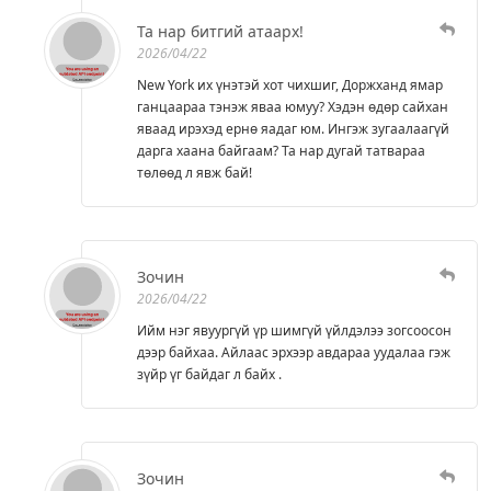
Та нар битгий атаарх!
2026/04/22
New York их үнэтэй хот чихшиг, Доржханд ямар
ганцаараа тэнэж яваа юмуу? Хэдэн өдөр сайхан
яваад ирэхэд ернө яадаг юм. Ингэж зугаалаагүй
дарга хаана байгаам? Та нар дугай татвараа
төлөөд л явж бай!
Зочин
2026/04/22
Ийм нэг явуургүй үр шимгүй үйлдэлээ зогсоосон
дээр байхаа. Айлаас эрхээр авдараа уудалаа гэж
зүйр үг байдаг л байх .
Зочин