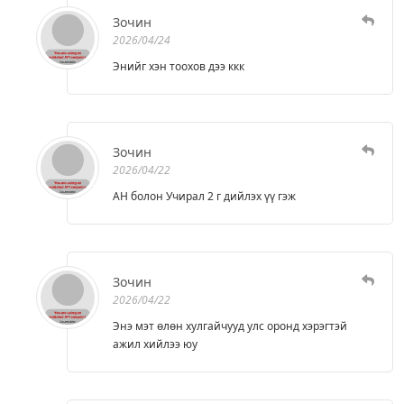
Зочин
2026/04/24
Энийг хэн тоохов дээ ккк
Зочин
2026/04/22
АН болон Учирал 2 г дийлэх үү гэж
Зочин
2026/04/22
Энэ мэт өлөн хулгайчууд улс оронд хэрэгтэй
ажил хийлээ юу