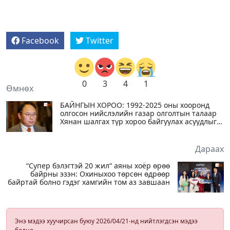
Facebook
Twitter
0
3
4
1
Өмнөх
БАЙНГЫН ХОРОО: 1992-2025 оны хооронд
олгосон нийслэлийн газар олголтын талаар
Хянан шалгах түр хороо байгуулах асуудлыг
хэлэлцэнэ
Дараах
“Супер бэлэгтэй 20 жил“ аяны хоёр өрөө
байрны эзэн: Охиныхоо төрсөн өдрөөр
байртай болно гэдэг хамгийн том аз завшаан
Энэ мэдээ хуучирсан буюу 2026/04/21-нд нийтлэгдсэн мэдээ