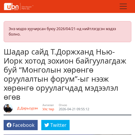
Энэ мэдээ хуучирсан буюу 2026/04/21-нд нийтлэгдсэн мэдээ
болно.
Шадар сайд Т.Доржханд Нью-
Иорк хотод зохион байгуулагдаж
буй “Монголын хөрөнгө
оруулалтын форум”-ыг нээж
хөрөнгө оруулагчдад мэдээлэл
өгөв
Ангилал
Огноо
Д.Дарьсүрэн
Улс төр
2026-04-21 09:55:12
Facebook
Twitter