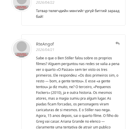
2026/04/22
Татвар төлөгчдийн мөнгийг үргүй битгий зараад
бай!
RteAngof
2026/04/21
Sabe o que o Ben Stiller falou sobre os proprios
filmes? Alguem perguntou nas redes se valia a pena
ver o quarto «O Paizao» sem ter visto os tres
primeiros. Ele respondeu: «Os dois primeiros sim, o
resto — bom, a gente tentou». E esse «a gente
tentou» ja diz muito, ne? O terceiro, «Pequenos
Fockers» (2010), ja e outra historia. Os mesmos
atores, mas a magia sumiu pra algum lugar. As
piadas ficam forcadas, os personagens viram
caricaturas de si mesmos. E o Stiller nao nega.
Agora, 15 anos depois, sai o quarto filme. O filho do
Greg vai casar. Ariana Grande no elenco —
claramente uma tentativa de atrair um publico