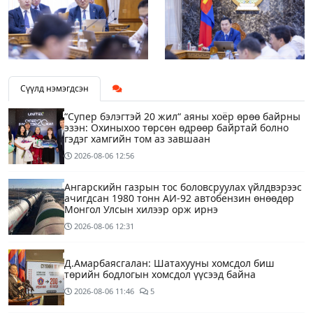
Сүүлд нэмэгдсэн
“Супер бэлэгтэй 20 жил“ аяны хоёр өрөө байрны
эзэн: Охиныхоо төрсөн өдрөөр байртай болно
гэдэг хамгийн том аз завшаан
2026-08-06
12:56
Ангарскийн газрын тос боловсруулах үйлдвэрээс
ачигдсан 1980 тонн АИ-92 автобензин өнөөдөр
Монгол Улсын хилээр орж ирнэ
2026-08-06
12:31
Д.Амарбаясгалан: Шатахууны хомсдол биш
төрийн бодлогын хомсдол үүсээд байна
2026-08-06
11:46
5