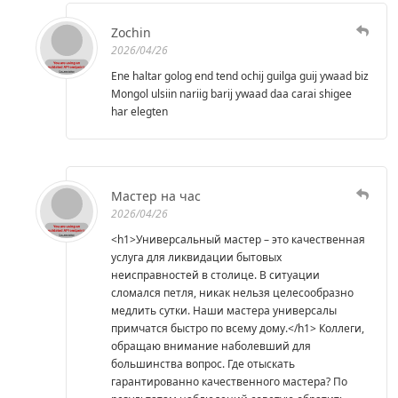
Zochin
2026/04/26
Ene haltar golog end tend ochij guilga guij ywaad biz
Mongol ulsiin nariig barij ywaad daa carai shigee
har elegten
Мастер на час
2026/04/26
<h1>Универсальный мастер – это качественная
услуга для ликвидации бытовых
неисправностей в столице. В ситуации
сломался петля, никак нельзя целесообразно
медлить сутки. Наши мастера универсалы
примчатся быстро по всему дому.</h1> Коллеги,
обращаю внимание наболевший для
большинства вопрос. Где отыскать
гарантированно качественного мастера? По