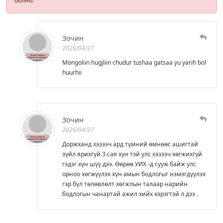
болно.
Зочин
2026/04/27
Mongoliin hugjliin chudur tushaa gatsaa yu yarih bol
huurhii
Зочин
2026/04/27
Доржханд хэзээч ард түмний өмнөөс ашигтай
зүйл ярихгүй 3.сая хүн тэй улс хэзээч хөгжихгүй
гэдэг хүн шүү дээ. Өөрөө УИХ -д сууж байж улс
орноо хөгжүүлэх хүн амын бодлогыг нэмэгдүүлэх
гэр бүл төлөвлөлт хөгжлын талаар нарийн
бодлогын чанартай ажил хийх хэрэгтэй л дээ .