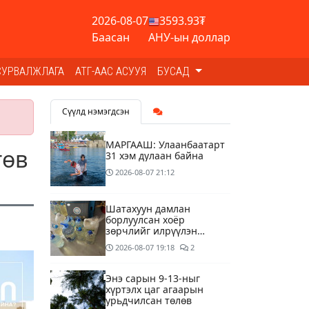
2026-08-07
3593.93₮
Баасан
АНУ-ын доллар
СУРВАЛЖЛАГА
АТГ-ААС АСУУЯ
БУСАД
Сүүлд нэмэгдсэн
МАРГААШ: Улаанбаатарт
төв
31 хэм дулаан байна
2026-08-07
21:12
Шатахуун дамлан
борлуулсан хоёр
зөрчлийг илрүүлэн
шалгаж байна
2026-08-07
19:18
2
Энэ сарын 9-13-ныг
хүртэлх цаг агаарын
урьдчилсан төлөв