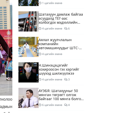
1 цагийн өмнө
Шатахуун дамлаж байгаа
асуудалд ТЕГ-аас
холбогдох мэдээллийн
дагуу шалгалтын
4 цагийн өмнө
6
ажиллагааг эрчимжүүлж
байна
Аялал жуулчлалын
компанийн
автомашинуудыг ШТС-
ууд хязгаарлалтгүйгээр
4 цагийн өмнө
шатахуун олгох
боломжоор хангана
Н.Шинэцэцэгийг
хохироосон гэх хэргийг
шүүхэд шилжүүлжээ
4 цагийн өмнө
3
АҮЭБЯ: Шатахууныг 50
мянган төгрөгт олгож
байгааг 100 мянга болгож
гтнолоо
нэмэгдүүлэхээр ажиллаж
6 цагийн өмнө
4
аадмын
байна