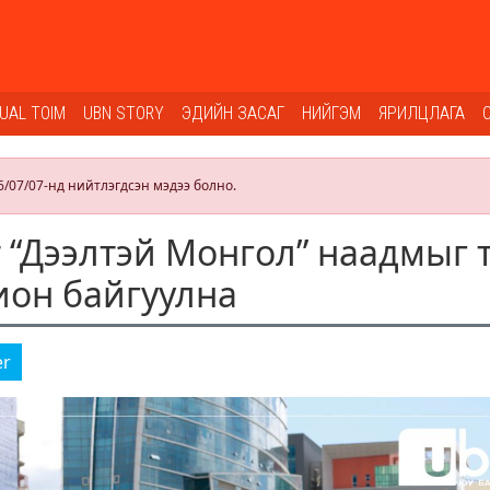
SUAL TOIM
UBN STORY
ЭДИЙН ЗАСАГ
НИЙГЭМ
ЯРИЛЦЛАГА
6/07/07-нд нийтлэгдсэн мэдээ болно.
т “Дээлтэй Монгол” наадмыг 
ион байгуулна
er