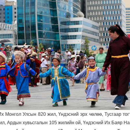
Их Монгол Улсын 820 жил, Үндэсний эрх чөлөө, Тусгаар то
ил, Ардын хувьсгалын 105 жилийн ой, Үндэсний Их Баяр Н