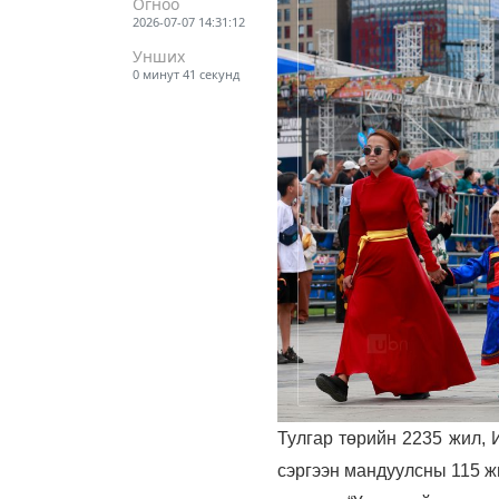
Огноо
2026-07-07 14:31:12
Унших
0 минут 41 секунд
Тулгар төрийн 2235 жил, 
сэргээн мандуулсны 115 ж