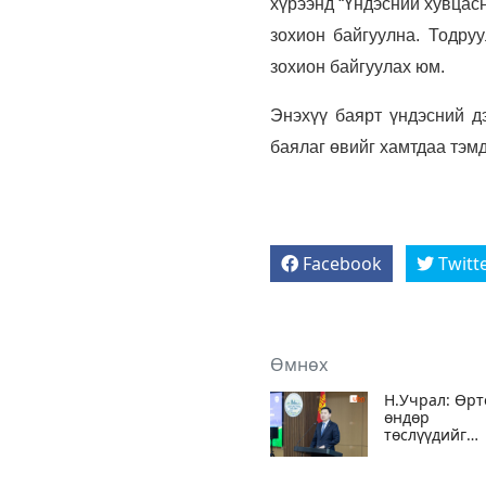
хүрээнд “Үндэсний хувцас
зохион байгуулна. Тодру
зохион байгуулах юм.
Энэхүү баярт үндэсний д
баялаг өвийг хамтдаа тэм
Facebook
Twitt
Өмнөх
Н.Учрал: Өрт
өндөр
төслүүдийг
хэрэгжүүлж,
хавь ойрын