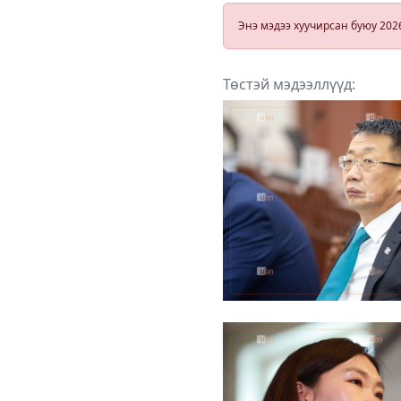
нөхдүүддээ
тендер
Энэ мэдээ хуучирсан буюу 202
хуваарилдаг
байдлаа зогс
Одоо болсон
Төстэй мэдээллүүд: