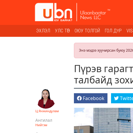
ЭХЛЭЛ
УЛС ТӨР
ОЮУ ТОЛГОЙ
ГОЛ ДҮР
VI
Энэ мэдээ хуучирсан буюу 202
Пүрэв гараг
талбайд зох
Facebook
Twitt
Ц.Янжиндулам
Ангилал
Нийгэм