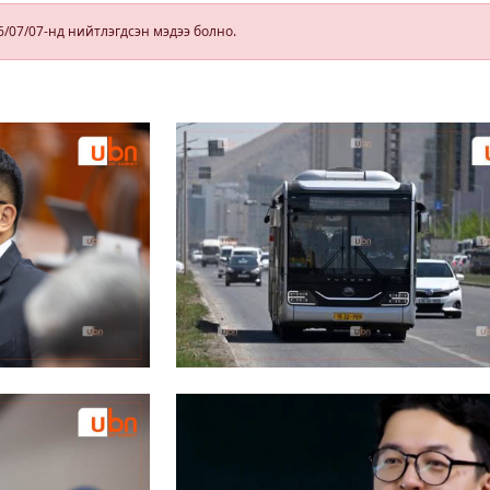
6/07/07-нд нийтлэгдсэн мэдээ болно.
оо.