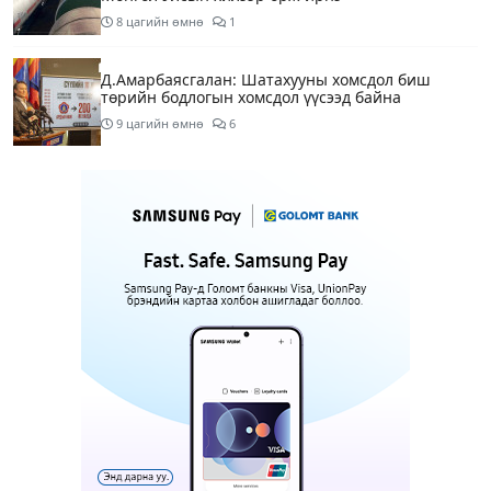
8 цагийн өмнө
1
Д.Амарбаясгалан: Шатахууны хомсдол биш
төрийн бодлогын хомсдол үүсээд байна
9 цагийн өмнө
6
Нэгдүгээр хорооллын арын замыг өнөөдөр орой
23:00 цагаас түр хааж, борооны ус зайлуулах
шугамын хөндлөн сэтэлгээ хийнэ
11 цагийн өмнө
1
Нэгдүгээр ангид элсэгчдийн бүртгэлийг энэ
сарын 17-ноос E-Mongolia системээр зохион
байгуулна
11 цагийн өмнө
Өнөөдөр тэгш тоогоор төгссөн автомашинтай
иргэд 50 хүртэлх мянган төгрөгөнд БЕНЗИН авна
11 цагийн өмнө