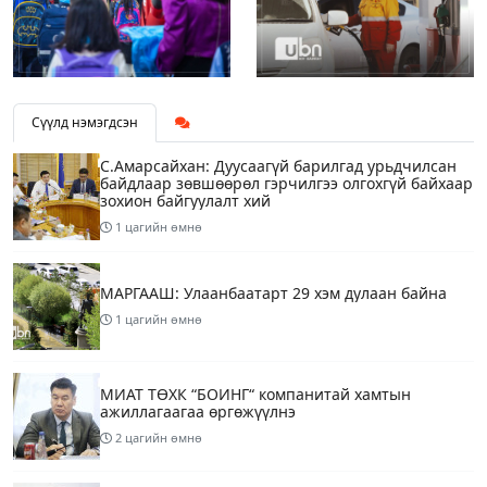
Сүүлд нэмэгдсэн
С.Амарсайхан: Дуусаагүй барилгад урьдчилсан
байдлаар зөвшөөрөл гэрчилгээ олгохгүй байхаар
зохион байгуулалт хий
1 цагийн өмнө
МАРГААШ: Улаанбаатарт 29 хэм дулаан байна
1 цагийн өмнө
МИАТ ТӨХК “БОИНГ“ компанитай хамтын
ажиллагаагаа өргөжүүлнэ
2 цагийн өмнө