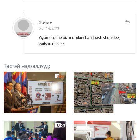
Зочин
2025/06/20
Oyun-erdene pizandrukiin bandaash shuu dee,
zailsan ni deer
Төстэй мэдээллүүд: