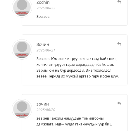
Zochin
2025/06/22
Зөв зөв.
Зочин
2025/06/21
Зөв зөв. Юм зөв чиг рүүгээ явах гээд байх шиг,
хонгилын үзүүрт гэрэл харагдаад ч байх шиг.
Зарим юм нь бүр дордоод л. Энэ тохиолдол
зөвөө, Төр-Од их муухай аргаар гарч ирсэн шүү.
зочин
2025/06/20
зөв зөв Танхим намуудын томилгооны
дамжлага, Идэж уудаг гахайнуудын үүр биш