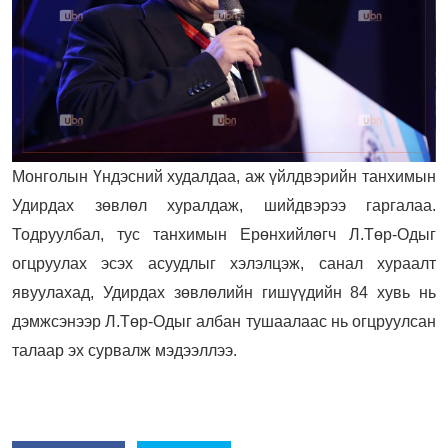
Монголын Үндэсний худалдаа, аж үйлдвэрийн танхимын
Удирдах зөвлөл хуралдаж, шийдвэрээ гаргалаа.
Тодруулбал, тус танхимын Ерөнхийлөгч Л.Төр-Одыг
огцруулах эсэх асуудлыг хэлэлцэж, санал хураалт
явуулахад, Удирдах зөвлөлийн гишүүдийн 84 хувь нь
дэмжсэнээр Л.Төр-Одыг албан тушаалаас нь огцруулсан
талаар эх сурвалж мэдээллээ.