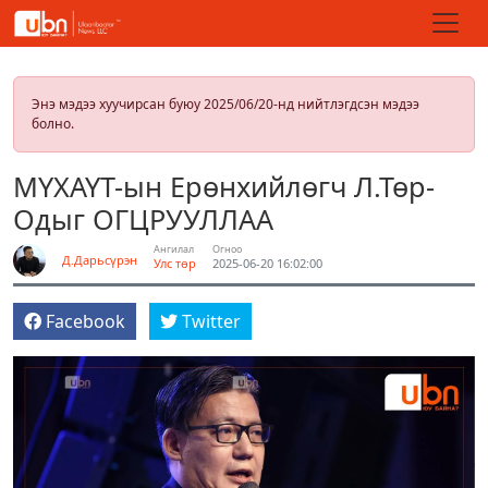
Энэ мэдээ хуучирсан буюу 2025/06/20-нд нийтлэгдсэн мэдээ
болно.
МҮХАҮТ-ын Ерөнхийлөгч Л.Төр-
Одыг ОГЦРУУЛЛАА
Ангилал
Огноо
Д.Дарьсүрэн
Улс төр
2025-06-20 16:02:00
Facebook
Twitter