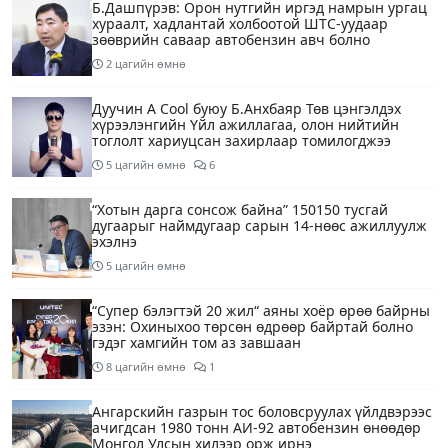
Б.Дашпүрэв: Орон нутгийн иргэд намрын ургац
хураалт, хадлантай холбоотой ШТС-уудаар
зөөврийн саваар автобензин авч болно
2 цагийн өмнө
Дуучин A Cool буюу Б.Анхбаяр Төв цэнгэлдэх
хүрээлэнгийн Үйл ажиллагаа, олон нийтийн
тоглолт хариуцсан захирлаар томилогджээ
5 цагийн өмнө
6
“Хотын дарга сонсож байна” 150150 тусгай
дугаарыг наймдугаар сарын 14-нөөс ажиллуулж
эхэлнэ
5 цагийн өмнө
“Супер бэлэгтэй 20 жил“ аяны хоёр өрөө байрны
эзэн: Охиныхоо төрсөн өдрөөр байртай болно
гэдэг хамгийн том аз завшаан
8 цагийн өмнө
1
Ангарскийн газрын тос боловсруулах үйлдвэрээс
ачигдсан 1980 тонн АИ-92 автобензин өнөөдөр
Монгол Улсын хилээр орж ирнэ