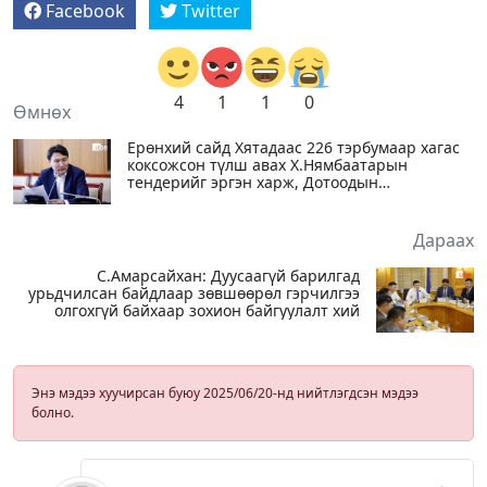
Facebook
Twitter
4
1
1
0
Өмнөх
Ерөнхий сайд Хятадаас 226 тэрбумаар хагас
коксожсон түлш авах Х.Нямбаатарын
тендерийг эргэн харж, Дотоодын
компаниудаас хагас коксожсон нүүрс
худалдан авах асуудлыг судлахыг
Г.Дамдинням сайдад үүрэг болголоо
Дараах
С.Амарсайхан: Дуусаагүй барилгад
урьдчилсан байдлаар зөвшөөрөл гэрчилгээ
олгохгүй байхаар зохион байгуулалт хий
Энэ мэдээ хуучирсан буюу 2025/06/20-нд нийтлэгдсэн мэдээ
болно.