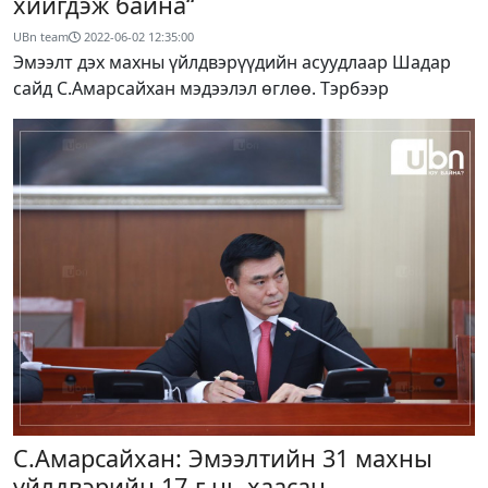
хийгдэж байна“
UBn team
2022-06-02 12:35:00
Эмээлт дэх махны үйлдвэрүүдийн асуудлаар Шадар
сайд С.Амарсайхан мэдээлэл өглөө. Тэрбээр
С.Амарсайхан: Эмээлтийн 31 махны
үйлдвэрийн 17-г нь хаасан