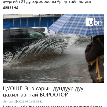
дүүргийн 21 дүгээр хорооны Ар гүнтийн Богдын
даваанд
ЦУОШГ: Энэ сарын дундуур дуу
цахилгаантай БОРООТОЙ
UBn team
2022-06-02 09:36:12