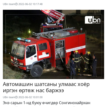
UBn team
2022-06-02 10:17:48
Автомашин шатсаны улмаас хоёр
иргэн өртөж нас баржээ
UBn team
2022-06-02 10:01:00
Энэ сарын 1-нд буюу өчигдөр Сонгинохайрхан