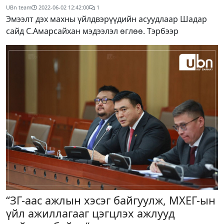
UBn team
2022-06-02 12:42:00
1
Эмээлт дэх махны үйлдвэрүүдийн асуудлаар Шадар
сайд С.Амарсайхан мэдээлэл өглөө. Тэрбээр
“ЗГ-аас ажлын хэсэг байгуулж, МХЕГ-ын
үйл ажиллагааг цэгцлэх ажлууд