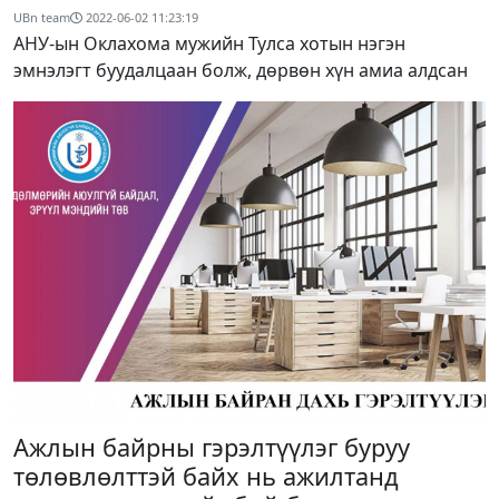
UBn team
2022-06-02 11:23:19
АНУ-ын Оклахома мужийн Тулса хотын нэгэн
эмнэлэгт буудалцаан болж, дөрвөн хүн амиа алдсан
Ажлын байрны гэрэлтүүлэг буруу
төлөвлөлттэй байх нь ажилтанд