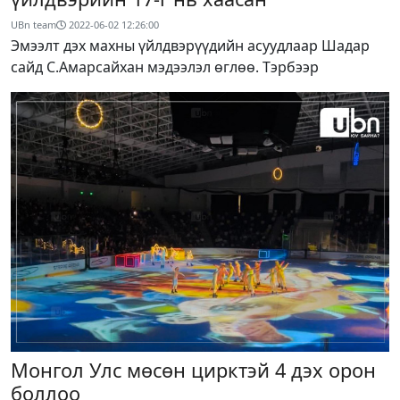
UBn team
2022-06-02 12:26:00
Эмээлт дэх махны үйлдвэрүүдийн асуудлаар Шадар
сайд С.Амарсайхан мэдээлэл өглөө. Тэрбээр
Монгол Улс мөсөн цирктэй 4 дэх орон
боллоо