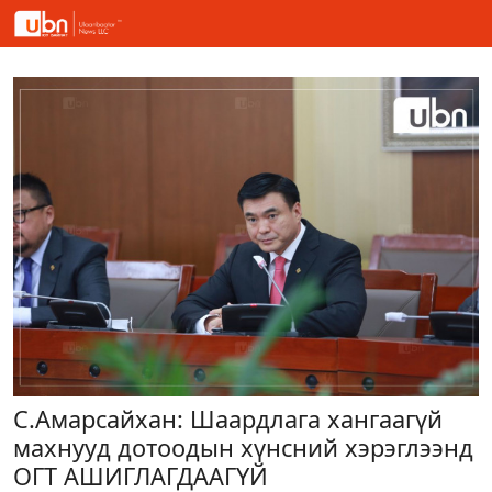
С.Амарсайхан: Шаардлага хангаагүй
махнууд дотоодын хүнсний хэрэглээнд
ОГТ АШИГЛАГДААГҮЙ