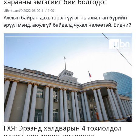
харааны эмгэгийг бий болгодог
UBn team
2022-06-02 11:11:00
Ажлын байран дахь гэрэлтүүлэг нь ажилтан бүрийн
эрүүл мэнд, аюулгүй байдалд чухал нөлөөтэй. Бидний
ГХЯ: Эрээнд халдварын 4 тохиолдол
илэрч, хөл хорио тогтоолоо