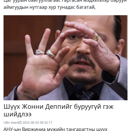
Цаг уурын байгууллагаас гаргасан мэдээлэлэр баруун
аймгуудын нутгаар хур тунадас багатай,
Шүүх Жонни Деппийг буруугүй гэж
шийдлээ
UBn team
2022-06-02 09:32:17
АНУ-ын Виржиниа мужийн тангарагтны шүүх