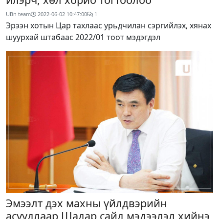
UBn team
2022-06-02 10:47:00
1
Эрээн хотын Цар тахлаас урьдчилан сэргийлэх, хянах
шуурхай штабаас 2022/01 тоот мэдэгдэл
Эмээлт дэх махны үйлдвэрийн
асуудлаар Шадар сайд мэдээлэл хийнэ