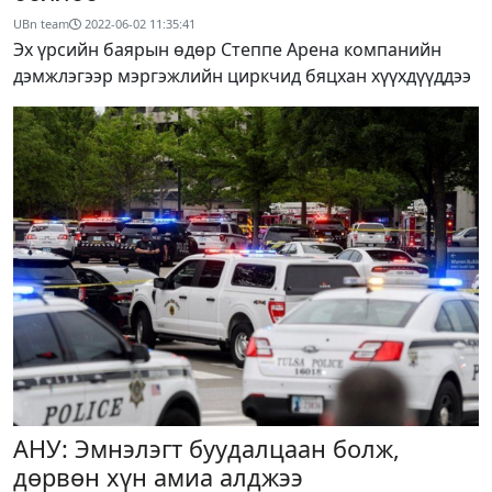
UBn team
2022-06-02 11:35:41
Эх үрсийн баярын өдөр Степпе Арена компанийн
дэмжлэгээр мэргэжлийн циркчид бяцхан хүүхдүүддээ
АНУ: Эмнэлэгт буудалцаан болж,
дөрвөн хүн амиа алджээ