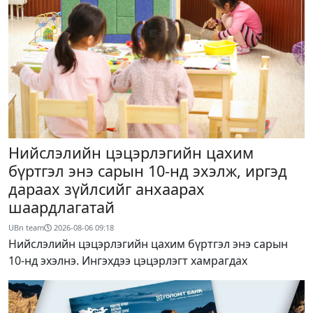
Нийслэлийн цэцэрлэгийн цахим
бүртгэл энэ сарын 10-нд эхэлж, иргэд
дараах зүйлсийг анхаарах
шаардлагатай
UBn team
2026-08-06
09:18
Нийслэлийн цэцэрлэгийн цахим бүртгэл энэ сарын
10-нд эхэлнэ. Ингэхдээ цэцэрлэгт хамрагдах