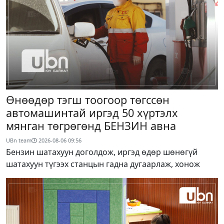
Өнөөдөр тэгш тоогоор төгссөн
автомашинтай иргэд 50 хүртэлх
мянган төгрөгөнд БЕНЗИН авна
UBn team
2026-08-06
09:56
Бензин шатахуун доголдож, иргэд өдөр шөнөгүй
шатахуун түгээх станцын гадна дугаарлаж, хонож