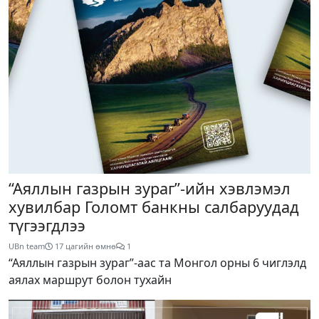
“Аяллын газрын зураг”-ийн хэвлэмэл
хувилбар Голомт банкны салбаруудад
түгээгдлээ
UBn team
17 цагийн өмнө
1
“Аяллын газрын зураг”-аас та Монгол орны 6 чиглэлд
аялах маршрут болон тухайн