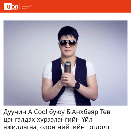
Дуучин A Cool буюу Б.Анхбаяр Төв
цэнгэлдэх хүрээлэнгийн Үйл
ажиллагаа, олон нийтийн тоглолт