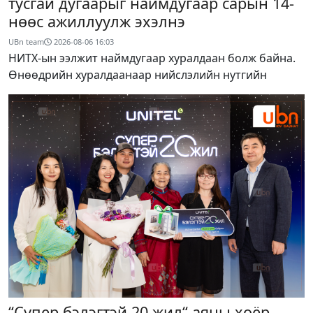
тусгай дугаарыг наймдугаар сарын 14-
нөөс ажиллуулж эхэлнэ
UBn team
2026-08-06
16:03
НИТХ-ын ээлжит наймдугаар хуралдаан болж байна.
Өнөөдрийн хуралдаанаар нийслэлийн нутгийн
“Супер бэлэгтэй 20 жил“ аяны хоёр