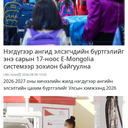
Нэгдүгээр ангид элсэгчдийн бүртгэлийг
энэ сарын 17-ноос E-Mongolia
системээр зохион байгуулна
UBn team
2026-08-06
10:05
2026-2027 оны хичээлийн жилд нэгдүгээр ангийн
элсэлтийн цахим бүртгэлийг Улсын хэмжээнд 2026