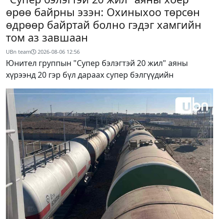
өрөө байрны эзэн: Охиныхоо төрсөн
өдрөөр байртай болно гэдэг хамгийн
том аз завшаан
UBn team
2026-08-06
12:56
Юнител группын "Супер бэлэгтэй 20 жил" аяны
хүрээнд 20 гэр бүл дараах супер бэлгүүдийн