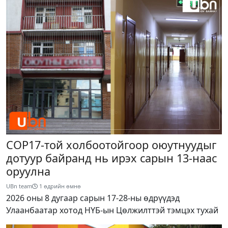
COP17-той холбоотойгоор оюутнуудыг
дотуур байранд нь ирэх сарын 13-наас
оруулна
UBn team
1 өдрийн өмнө
2026 оны 8 дугаар сарын 17-28-ны өдрүүдэд
Улаанбаатар хотод НҮБ-ын Цөлжилттэй тэмцэх тухай