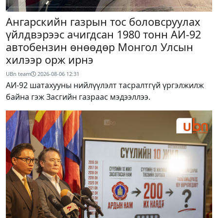
Ангарскийн газрын тос боловсруулах
үйлдвэрээс ачигдсан 1980 тонн АИ-92
автобензин өнөөдөр Монгол Улсын
хилээр орж ирнэ
UBn team
2026-08-06
12:31
АИ-92 шатахууны нийлүүлэлт тасралтгүй үргэлжилж
байна гэж Засгийн газраас мэдээллээ.