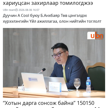
хариуцсан захирлаар томилогджээ
UBn team
2026-08-06
16:07
Дуучин A Cool буюу Б.Анхбаяр Төв цэнгэлдэх
хүрээлэнгийн Үйл ажиллагаа, олон нийтийн тоглолт
“Хотын дарга сонсож байна” 150150