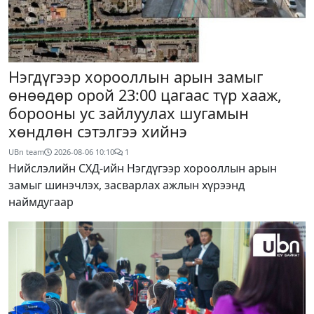
Нэгдүгээр хорооллын арын замыг
өнөөдөр орой 23:00 цагаас түр хааж,
борооны ус зайлуулах шугамын
хөндлөн сэтэлгээ хийнэ
UBn team
2026-08-06
10:10
1
Нийслэлийн СХД-ийн Нэгдүгээр хорооллын арын
замыг шинэчлэх, засварлах ажлын хүрээнд
наймдугаар