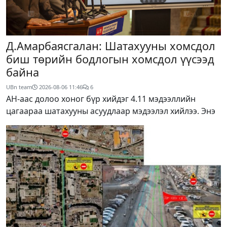
Д.Амарбаясгалан: Шатахууны хомсдол
биш төрийн бодлогын хомсдол үүсээд
байна
UBn team
2026-08-06
11:46
6
АН-аас долоо хоног бүр хийдэг 4.11 мэдээллийн
цагаараа шатахууны асуудлаар мэдээлэл хийлээ. Энэ