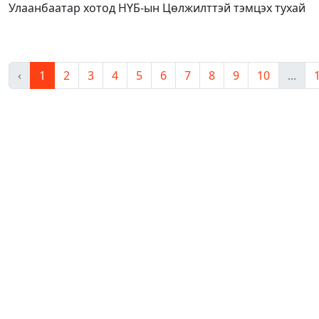
Улаанбаатар хотод НҮБ-ын Цөлжилттэй тэмцэх тухай
‹
1
2
3
4
5
6
7
8
9
10
...