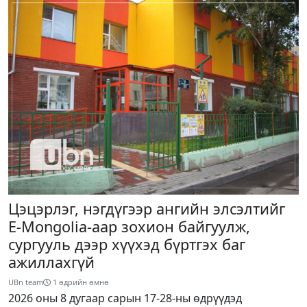
Цэцэрлэг, нэгдүгээр ангийн элсэлтийг
E-Mongolia-аар зохион байгуулж,
сургууль дээр хүүхэд бүртгэх баг
ажиллахгүй
UBn team
1 өдрийн өмнө
2026 оны 8 дугаар сарын 17-28-ны өдрүүдэд