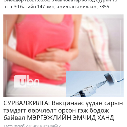
цэгт 30 багийн 147 эмч, ажилтан ажиллаж, 7855
СУРВАЛЖИЛГА: Вакцинаас үүдэн сарын
тэмдэгт өөрчлөлт орсон гэж бодож
байвал МЭРГЭЖЛИЙН ЭМЧИД ХАНД
Т.Алтанзагас
2021-08-06 08:30:00
2