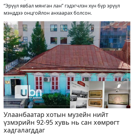
“Эрүүл явбал мянган лан” гэдэгчлэн хүн бүр эрүүл
мэнддээ онцгойлон анхаарах болсон.
Улаанбаатар хотын музейн нийт
үзмэрийн 92-95 хувь нь сан хөмрөгт
хадгалагддаг