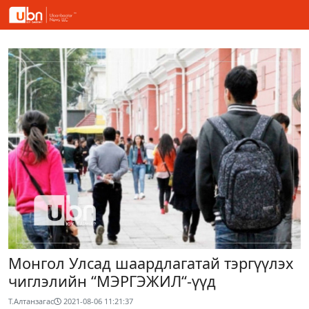
Монгол Улсад шаардлагатай тэргүүлэх
чиглэлийн “МЭРГЭЖИЛ“-үүд
Т.Алтанзагас
2021-08-06 11:21:37