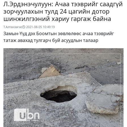
Л.Эрдэнэчулуун: Ачаа тээврийг саадгүй
зорчуулахын тулд 24 цагийн дотор
шинжилгээний хариу гаргаж байна
Т.Алтанзагас
2021-08-05 10:49:19
Замын-Үүд дэх Боомтын зөвлөлөөс ачаа тээврийг
татаж авахад тулгарч буй асуудлын талаар