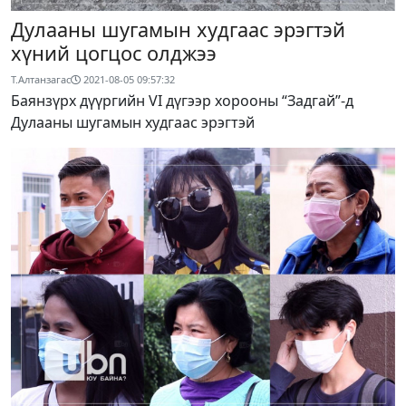
Дулааны шугамын худгаас эрэгтэй
хүний цогцос олджээ
Т.Алтанзагас
2021-08-05 09:57:32
Баянзүрх дүүргийн VI дүгээр хорооны “Задгай”-д
Дулааны шугамын худгаас эрэгтэй