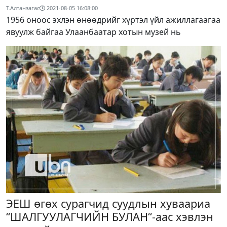
Т.Алтанзагас
2021-08-05 16:08:00
1956 оноос эхлэн өнөөдрийг хүртэл үйл ажиллагаагаа
явуулж байгаа Улаанбаатар хотын музей нь
ЭЕШ өгөх сурагчид суудлын хуваариа
“ШАЛГУУЛАГЧИЙН БУЛАН“-аас хэвлэн