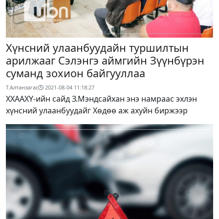
Хүнсний улаанбуудайн туршилтын
арилжааг Сэлэнгэ аймгийн Зүүнбүрэн
суманд зохион байгууллаа
Т.Алтанзагас
2021-08-04 11:18:27
ХХААХҮ-ийн сайд З.Мэндсайхан энэ намраас эхлэн
хүнсний улаанбуудайг Хөдөө аж ахуйн биржээр