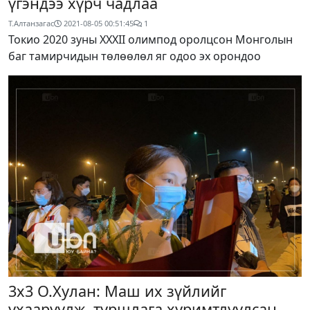
үгэндээ хүрч чадлаа
Т.Алтанзагас
2021-08-05 00:51:45
1
Токио 2020 зуны XXXII олимпод оролцсон Монголын
баг тамирчидын төлөөлөл яг одоо эх орондоо
3х3 О.Хулан: Маш их зүйлийг
ухааруулж, туршлага хуримтлуулсан