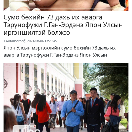
Сумо бөхийн 73 дахь их аварга
Тэрүнофүжи Г.Ган-Эрдэнэ Япон Улсын
иргэншилтэй болжээ
Т.Алтанзагас
2021-08-04 13:29:45
Япон Улсын мэргэжлийн сумо бөхийн 73 дахь их
аварга Тэрүнофүжи Г.Ган-Эрдэнэ Япон Улсын