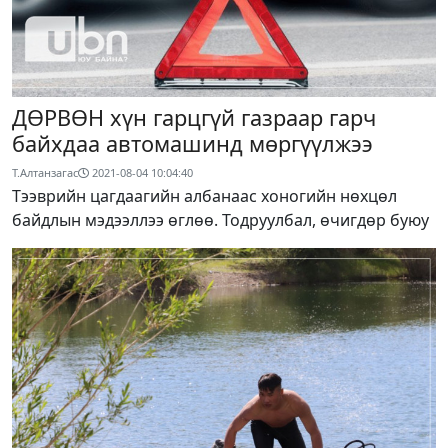
ДӨРВӨН хүн гарцгүй газраар гарч
байхдаа автомашинд мөргүүлжээ
Т.Алтанзагас
2021-08-04 10:04:40
Тээврийн цагдаагийн албанаас хоногийн нөхцөл
байдлын мэдээллээ өглөө. Тодруулбал, өчигдөр буюу