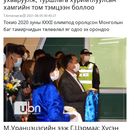
хамгийн том тэмцээн боллоо
Т.Алтанзагас
2021-08-05 00:40:27
Токио 2020 зуны XXXII олимпод оролцсон Монголын
баг тамирчидын төлөөлөл яг одоо эх орондоо
М.Уранцэцэгийн ээж Г.Цэрмаа: Хүсэн