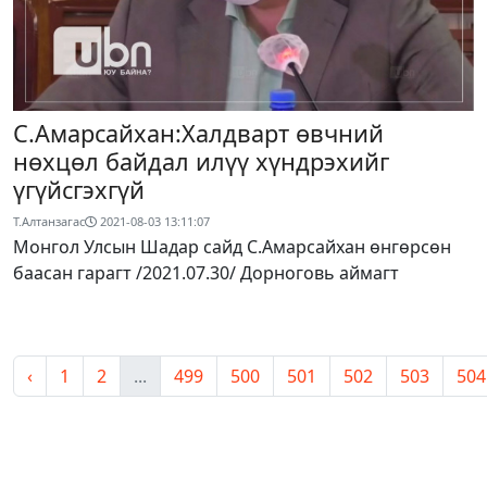
С.Амарсайхан:Халдварт өвчний
нөхцөл байдал илүү хүндрэхийг
үгүйсгэхгүй
Т.Алтанзагас
2021-08-03 13:11:07
Монгол Улсын Шадар сайд С.Амарсайхан өнгөрсөн
баасан гарагт /2021.07.30/ Дорноговь аймагт
‹
1
2
...
499
500
501
502
503
504