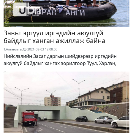
Завьт эргүүл иргэдийн аюулгүй
байдлыг ханган ажиллаж байна
Т.Алтанзагас
2021-08-03 18:08:05
Нийслэлийн Засаг даргын шийдвэрээр иргэдийн
аюулгүй байдлыг хангах зорилгоор Туул, Хэрлэн,