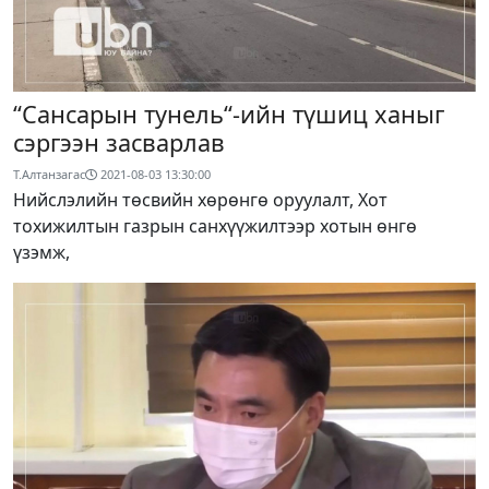
“Сансарын тунель“-ийн түшиц ханыг
сэргээн засварлав
Т.Алтанзагас
2021-08-03 13:30:00
Нийслэлийн төсвийн хөрөнгө оруулалт, Хот
тохижилтын газрын санхүүжилтээр хотын өнгө
үзэмж,