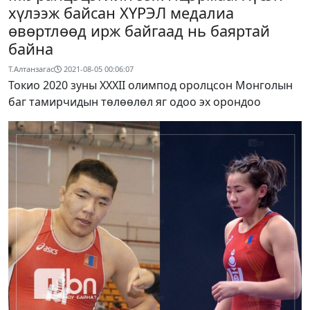
хүлээж байсан ХҮРЭЛ медалиа
өвөртлөөд ирж байгаад нь баяртай
байна
Т.Алтанзагас
2021-08-05 00:06:07
Токио 2020 зуны XXXII олимпод оролцсон Монголын
баг тамирчидын төлөөлөл яг одоо эх орондоо