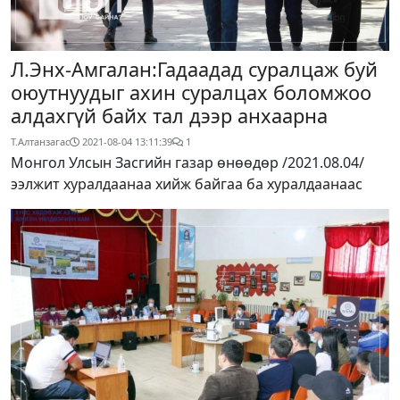
Л.Энх-Амгалан:Гадаадад суралцаж буй
оюутнуудыг ахин суралцах боломжоо
алдахгүй байх тал дээр анхаарна
Т.Алтанзагас
2021-08-04 13:11:39
1
Монгол Улсын Засгийн газар өнөөдөр /2021.08.04/
ээлжит хуралдаанаа хийж байгаа ба хуралдаанаас