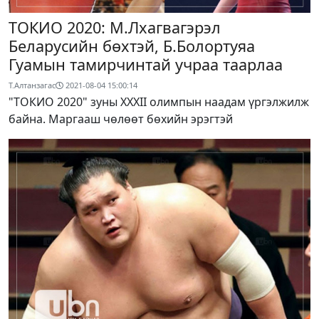
ТОКИО 2020: М.Лхагвагэрэл
Беларусийн бөхтэй, Б.Болортуяа
Гуамын тамирчинтай учраа таарлаа
Т.Алтанзагас
2021-08-04 15:00:14
"ТОКИО 2020" зуны XXXII олимпын наадам үргэлжилж
байна. Маргааш чөлөөт бөхийн эрэгтэй