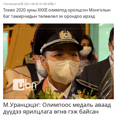
Т.Алтанзагас
2021-08-05 01:08:42
1
Токио 2020 зуны XXXII олимпод оролцсон Монголын
баг тамирчидын төлөөлөл эх орондоо ирээд
М.Уранцэцэг: Олимпоос медаль аваад
дүүдээ ярилцлага өгнө гэж байсан