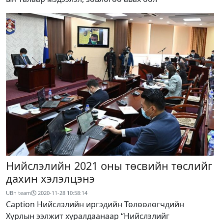
Нийслэлийн 2021 оны төсвийн төслийг
дахин хэлэлцэнэ
UBn team
2020-11-28 10:58:14
Caption Нийслэлийн иргэдийн Төлөөлөгчдийн
Хурлын ээлжит хуралдаанаар “Нийслэлийг