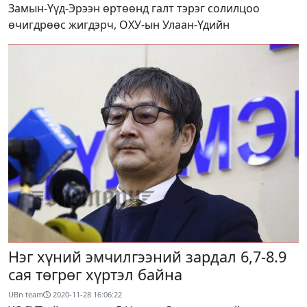
Замын-Үүд-Эрээн өртөөнд галт тэрэг солилцоо
өчигдрөөс жигдэрч, ОХУ-ын Улаан-Үдийн
Нэг хүний эмчилгээний зардал 6,7-8.9
сая төгрөг хүртэл байна
UBn team
2020-11-28 16:06:22