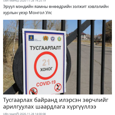
UBn team
2020-11-28 14:25:19
Эрүүл мэндийн яамны өнөөдрийн ээлжит хэвлэлийн
хурлын үеэр Монгол Улс
Тусгаарлах байранд илэрсэн зөрчлийг
арилгуулах шаардлага хүргүүллээ
UBn team
2020-11-28 14:00:08