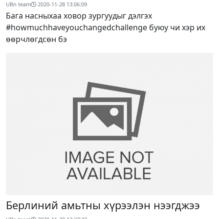
UBn team
2020-11-28 13:06:09
Бага насныхаа ховор зургуудыг дэлгэх
#howmuchhaveyouchangedchallenge буюу чи хэр их
өөрчлөгдсөн бэ
Берлиний амьтны хүрээлэн нээгджээ