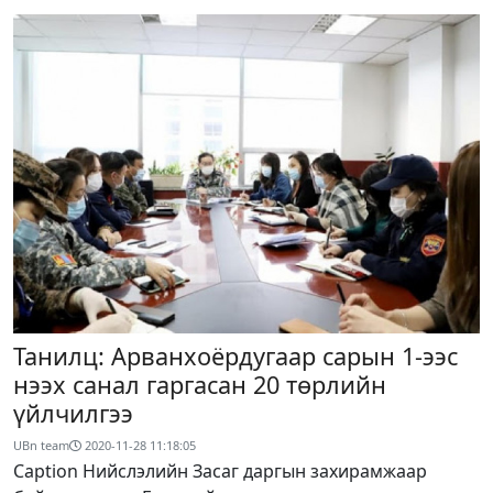
Танилц: Арванхоёрдугаар сарын 1-ээс
нээх санал гаргасан 20 төрлийн
үйлчилгээ
UBn team
2020-11-28 11:18:05
Caption Нийслэлийн Засаг даргын захирамжаар