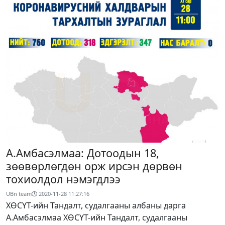
А.Амбасэлмаа: Дотоодын 18,
зөөвөрлөгдөн орж ирсэн дөрвөн
тохиолдол нэмэгдлээ
UBn team
2020-11-28 11:27:16
ХӨСҮТ-ийн Тандалт, судалгааны албаны дарга
А.Амбасэлмаа ХӨСҮТ-ийн Тандалт, судалгааны