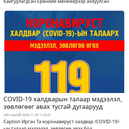
байгуулагдсан Ерөнхий менежерээр ахлуулсан
COVID-19 халдварын талаар мэдээлэл,
зөвлөгөөг авах тусгай дугаарууд
UBn team
2020-11-28 11:03:21
Caption Иргэн Та коронавируст халдвар /COVID-19/-
ын талаар мэдээлэл, зөвлөгөө авах бол