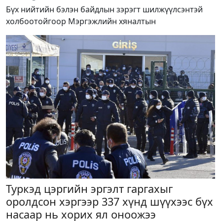
Бүх нийтийн бэлэн байдлын зэрэгт шилжүүлсэнтэй
холбоотойгоор Мэргэжлийн хяналтын
Туркэд цэргийн эргэлт гаргахыг
оролдсон хэргээр 337 хүнд шүүхээс бүх
насаар нь хорих ял оноожээ