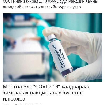
ХӨСҮТ-ийн захирал Д.Нямхүү Эрүүл мэндийн яамны
өнөөдрийн ээлжит хэвлэлийн хурлын үеэр
Монгол Улс “COVID-19” халдвараас
хамгаалах вакцин авах хүсэлтээ
илгээжээ