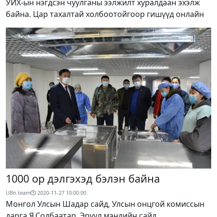
УИХ-ын нэгдсэн чуулганы ээлжилт хуралдаан эхэлж
байна. Цар тахалтай холбоотойгоор гишүүд онлайн
1000 ор дэлгэхэд бэлэн байна
UBn team
2020-11-27 10:00:00
Монгол Улсын Шадар сайд, Улсын онцгой комиссын
дарга Я.Содбаатар, Эрүүл мэндийн сайд