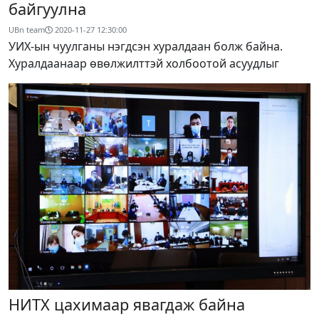
байгуулна
UBn team
2020-11-27 12:30:00
УИХ-ын чуулганы нэгдсэн хуралдаан болж байна.
Хуралдаанаар өвөлжилттэй холбоотой асуудлыг
НИТХ цахимаар явагдаж байна