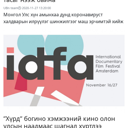
UBn team
2020-11-27 13:20:00
Монгол Улс хүн амынхаа дунд коронавируст
халдварын илрүүлэг шинжилгээг маш эрчимтэй хийж
“Хүрд“ богино хэмжээний кино олон
улсын наадмаас шагнал хүртлээ