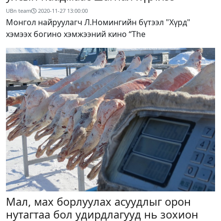
UBn team
2020-11-27 13:00:00
Монгол найруулагч Л.Номингийн бүтээл "Хүрд"
хэмээх богино хэмжээний кино “The
Мал, мах борлуулах асуудлыг орон
нутагтаа бол удирдлагууд нь зохион