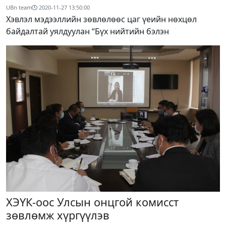
UBn team
2020-11-27 13:50:00
Хэвлэл мэдээллийн зөвлөлөөс цаг үеийн нөхцөл
байдалтай уялдуулан “Бүх нийтийн бэлэн
ХЭҮК-оос Улсын онцгой комисст
зөвлөмж хүргүүлэв