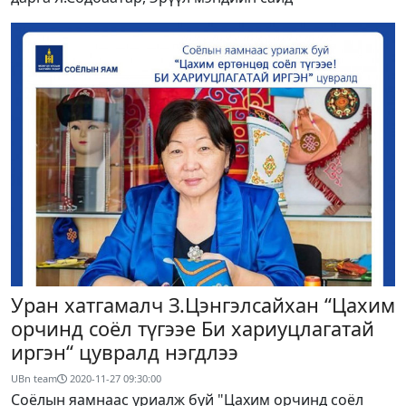
Уран хатгамалч З.Цэнгэлсайхан “Цахим
орчинд соёл түгээе Би хариуцлагатай
иргэн“ цувралд нэгдлээ
UBn team
2020-11-27 09:30:00
Соёлын яамнаас уриалж буй "Цахим орчинд соёл