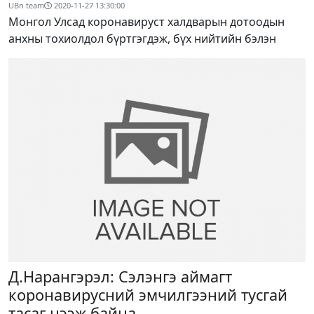
UBn team
2020-11-27 13:30:00
Монгол Улсад коронавируст халдварын дотоодын
анхны тохиолдол бүртгэгдэж, бүх нийтийн бэлэн
Д.Нарангэрэл: Сэлэнгэ аймагт
коронавирусний эмчилгээний тусгай
тасаг нээж байна