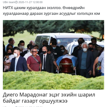
UBn team
2020-11-27 12:00:00
НИТХ цахим хуралдаан эхэллээ. Өнөөдрийн
хуралдаанаар дараах зургаан асуудлыг хэлэлцэх юм
Диего Марадонаг эцэг эхийн шарил
байдаг газарт оршуулжээ