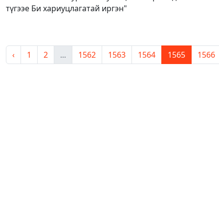
түгээе Би хариуцлагатай иргэн"
‹
1
2
...
1562
1563
1564
1565
1566