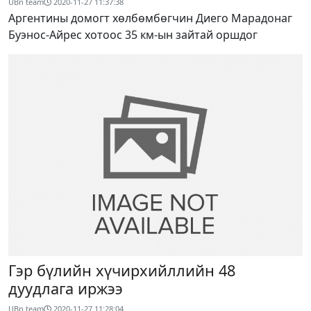
UBn team
2020-11-27 11:37:38
Аргентины домогт хөлбөмбөгчин Диего Марадонаг
Буэнос-Айрес хотоос 35 км-ын зайтай оршдог
Гэр бүлийн хүчирхийллийн 48
дуудлага иржээ
UBn team
2020-11-27 11:28:04