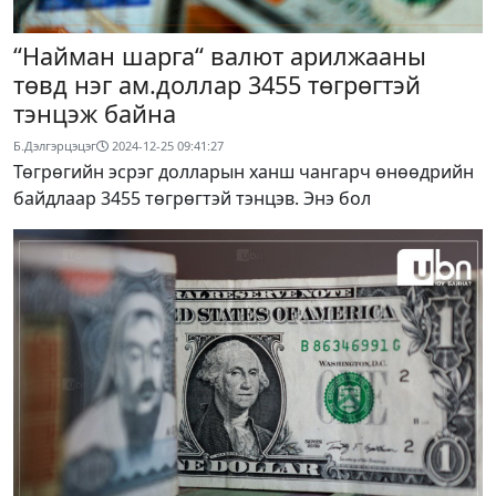
“Найман шарга“ валют арилжааны
төвд нэг ам.доллар 3455 төгрөгтэй
тэнцэж байна
Б.Дэлгэрцэцэг
2024-12-25 09:41:27
Төгрөгийн эсрэг долларын ханш чангарч өнөөдрийн
байдлаар 3455 төгрөгтэй тэнцэв. Энэ бол