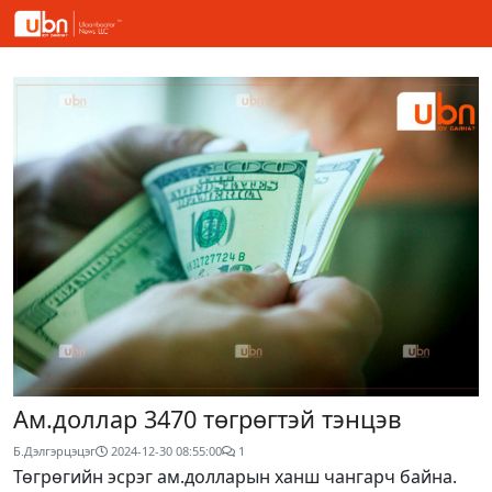
Ам.доллар 3470 төгрөгтэй тэнцэв
Б.Дэлгэрцэцэг
2024-12-30 08:55:00
1
Төгрөгийн эсрэг ам.долларын ханш чангарч байна.