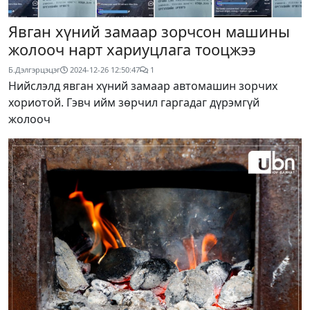
Явган хүний замаар зорчсон машины
жолооч нарт хариуцлага тооцжээ
Б.Дэлгэрцэцэг
2024-12-26 12:50:47
1
Нийслэлд явган хүний замаар автомашин зорчих
хориотой. Гэвч ийм зөрчил гаргадаг дүрэмгүй
жолооч