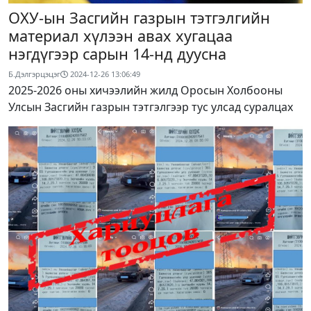
ОХУ-ын Засгийн газрын тэтгэлгийн
материал хүлээн авах хугацаа
нэгдүгээр сарын 14-нд дуусна
Б.Дэлгэрцэцэг
2024-12-26 13:06:49
2025-2026 оны хичээлийн жилд Оросын Холбооны
Улсын Засгийн газрын тэтгэлгээр тус улсад суралцах