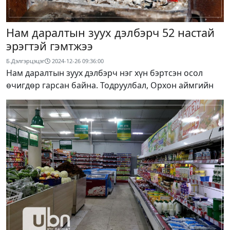
Нам даралтын зуух дэлбэрч 52 настай
эрэгтэй гэмтжээ
Б.Дэлгэрцэцэг
2024-12-26 09:36:00
Нам даралтын зуух дэлбэрч нэг хүн бэртсэн осол
өчигдөр гарсан байна. Тодруулбал, Орхон аймгийн