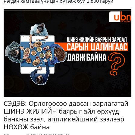
нэгдэн хамтдаа үнэ цэн бүтээж буй 2,800 гаруй
СЭДЭВ: Орлогоосоо давсан зарлагатай
ШИНЭ ЖИЛИЙН баярыг айл өрхүүд
банкны зээл, аппликейшний зээлээр
НӨХӨЖ байна