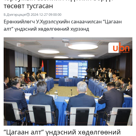
төсөвт тусгасан
Б.Дэлгэрцэцэг
2024-12-27 09:00:00
Ерөнхийлөгч У.Хүрэлсүхийн санаачилсан “Цагаан
алт” үндэсний хөдөлгөөний хүрээнд
“Цагаан алт“ үндэсний хөдөлгөөний