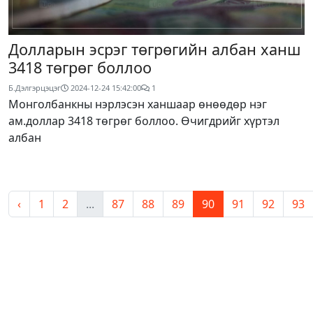
Долларын эсрэг төгрөгийн албан ханш
3418 төгрөг боллоо
Б.Дэлгэрцэцэг
2024-12-24 15:42:00
1
Монголбанкны нэрлэсэн ханшаар өнөөдөр нэг
ам.доллар 3418 төгрөг боллоо. Өчигдрийг хүртэл
албан
‹
1
2
...
87
88
89
90
91
92
93