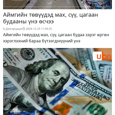
Аймгийн төвүүдэд мах, сүү, цагаан
будааны үнэ өсчээ
Б.Дэлгэрцэцэг
2024-12-25 11:09:25
Аймгийн төвүүдэд мах, сүү, цагаан будаа зэрэг өргөн
хэрэглээний бараа бүтээгдэхүүний үнэ