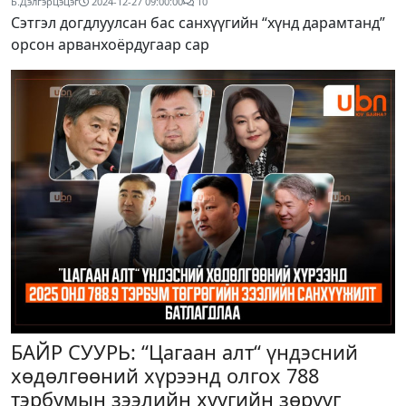
Б.Дэлгэрцэцэг
2024-12-27 09:00:00
10
Сэтгэл догдлуулсан бас санхүүгийн “хүнд дарамтанд”
орсон арванхоёрдугаар сар
БАЙР СУУРЬ: “Цагаан алт“ үндэсний
хөдөлгөөний хүрээнд олгох 788
тэрбумын зээлийн хүүгийн зөрүүг