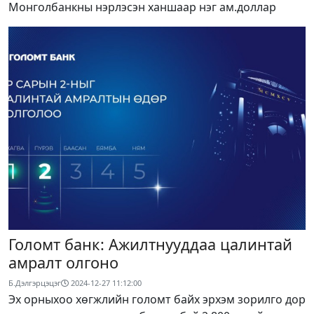
Монголбанкны нэрлэсэн ханшаар нэг ам.доллар
Голомт банк: Ажилтнууддаа цалинтай
амралт олгоно
Б.Дэлгэрцэцэг
2024-12-27 11:12:00
Эх орныхоо хөгжлийн голомт байх эрхэм зорилго дор