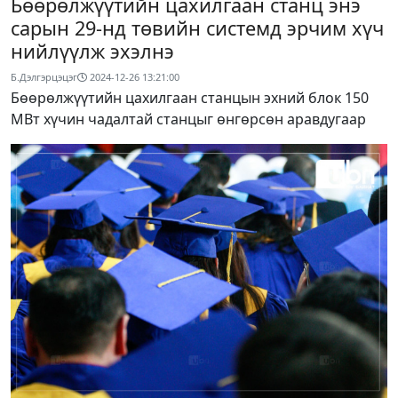
Бөөрөлжүүтийн цахилгаан станц энэ
сарын 29-нд төвийн системд эрчим хүч
нийлүүлж эхэлнэ
Б.Дэлгэрцэцэг
2024-12-26 13:21:00
Бөөрөлжүүтийн цахилгаан станцын эхний блок 150
МВт хүчин чадалтай станцыг өнгөрсөн аравдугаар