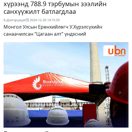
хүрээнд 788.9 тэрбумын зээлийн
санхүүжилт батлагдлаа
Б.Дэлгэрцэцэг
2024-12-26 14:15:59
Монгол Улсын Ерөнхийлөгч У.Хүрэлсүхийн
санаачилсан “Цагаан алт” үндэсний